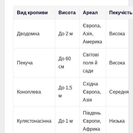
Вид кропиви
Висота
Ареал
Пекучість
Європа,
Дводомна
До 2 м
Азія,
Висока
Америка
Світові
До 60
Пекуча
поля й
Висока
см
сади
Східна
До 1,5
Коноплева
Європа,
Середня
м
Азія
Південь
Кулястонасінна
До 1 м
Європи,
Низька
Африка