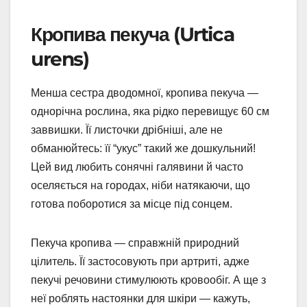
Кропива пекуча (Urtica
urens)
Менша сестра дводомної, кропива пекуча —
однорічна рослина, яка рідко перевищує 60 см
заввишки. Її листочки дрібніші, але не
обманюйтесь: її “укус” такий же дошкульний!
Цей вид любить сонячні галявини й часто
оселяється на городах, ніби натякаючи, що
готова поборотися за місце під сонцем.
Пекуча кропива — справжній природний
цілитель. Її застосовують при артриті, адже
пекучі речовини стимулюють кровообіг. А ще з
неї роблять настоянки для шкіри — кажуть,