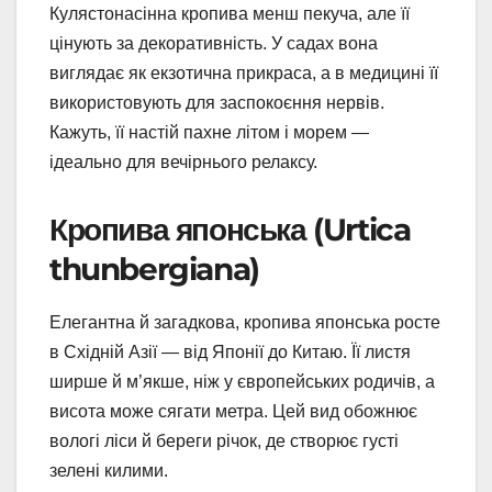
Кулястонасінна кропива менш пекуча, але її
цінують за декоративність. У садах вона
виглядає як екзотична прикраса, а в медицині її
використовують для заспокоєння нервів.
Кажуть, її настій пахне літом і морем —
ідеально для вечірнього релаксу.
Кропива японська (Urtica
thunbergiana)
Елегантна й загадкова, кропива японська росте
в Східній Азії — від Японії до Китаю. Її листя
ширше й м’якше, ніж у європейських родичів, а
висота може сягати метра. Цей вид обожнює
вологі ліси й береги річок, де створює густі
зелені килими.