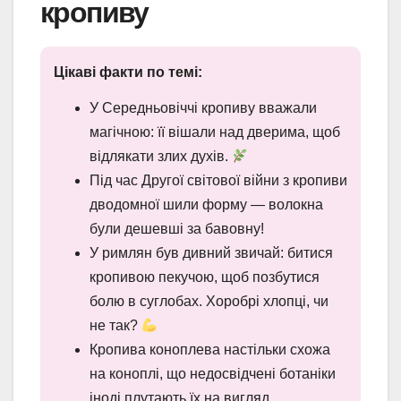
кропиву
Цікаві факти по темі:
У Середньовіччі кропиву вважали
магічною: її вішали над дверима, щоб
відлякати злих духів.
Під час Другої світової війни з кропиви
дводомної шили форму — волокна
були дешевші за бавовну!
У римлян був дивний звичай: битися
кропивою пекучою, щоб позбутися
болю в суглобах. Хоробрі хлопці, чи
не так?
Кропива коноплева настільки схожа
на коноплі, що недосвідчені ботаніки
іноді плутають їх на вигляд.