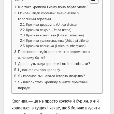
Що таке кропива і чому вона варта уваги?
Основні види кропиви: знайомство з
головними героями
Кропива дводомна (Urtica dioica)
Кропива пекуча (Urtica urens)
Кропива коноплева (Urtica cannabina)
Кропива кулястонасінна (Urtica pilulifera)
Кропива японська (Urtica thunbergiana)
Порівняння видів кропиви: хто переможе в
зеленому батлі?
Де ростуть види кропиви і як їх розпізнати?
Цікаві факти про кропиву
Як кропива змінювала історію людства?
Як використати кропиву в житті: практичні
поради
Кропива — це не просто колючий бур’ян, який
ховається в кущах і чекає, щоб боляче вкусити