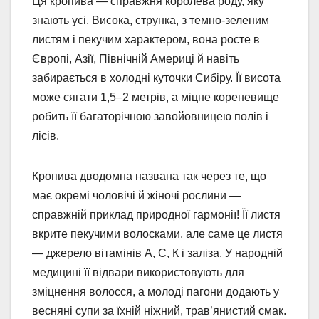
Ця кропива — справжня королева роду, яку
знають усі. Висока, струнка, з темно-зеленим
листям і пекучим характером, вона росте в
Європі, Азії, Північній Америці й навіть
забирається в холодні куточки Сибіру. Її висота
може сягати 1,5–2 метрів, а міцне кореневище
робить її багаторічною завойовницею полів і
лісів.
Кропива дводомна названа так через те, що
має окремі чоловічі й жіночі рослини —
справжній приклад природної гармонії! Її листя
вкрите пекучими волосками, але саме це листя
— джерело вітамінів А, С, К і заліза. У народній
медицині її відвари використовують для
зміцнення волосся, а молоді пагони додають у
весняні супи за їхній ніжний, трав’янистий смак.