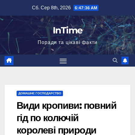
Перейти
Сб. Сер 8th, 2026
6:47:38 AM
до
вмісту
InTime
Поради та цікаві факти
ДОМАШНЄ ГОСПОДАРСТВО
Види кропиви: повний
гід по колючій
королеві природи