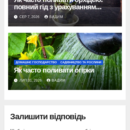
повний гід з урахуванням
сезону та виду
СЕР 7, 2026
ВАДИМ
ДОМАШНЄ ГОСПОДАРСТВО
САДІВНИЦТВО ТА РОСЛИНИ
Як часто поливати огірки
ЛИП 31, 2026
ВАДИМ
Залишити відповідь