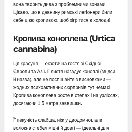
вона творить дива з проблемними зонами.
Цікаво, що в давнину римські легіонери били
себе цією кропивою, щоб зігрітися в холоди!
Кропива коноплева (Urtica
cannabina)
Ця красуня — екзотична гостя зі Східної
Європи та Азії. Її листя нагадує коноплі (звідси
й назва), але не поспішайте з висновками —
жодних психоактивних сюрпризів тут немає!
Кропива коноплева росте в степах і на узліссях,
досягаючи 1,5 метра заввишки.
Її пекучість слабша, ніж у дводомної, але
волокна стебел міцні й довгі — ідеальні для