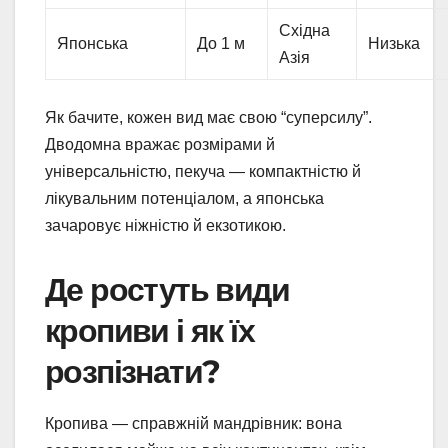
Східна
Японська
До 1 м
Низька
Азія
Як бачите, кожен вид має свою “суперсилу”.
Дводомна вражає розмірами й
універсальністю, пекуча — компактністю й
лікувальним потенціалом, а японська
зачаровує ніжністю й екзотикою.
Де ростуть види
кропиви і як їх
розпізнати?
Кропива — справжній мандрівник: вона