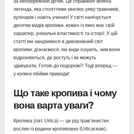
за необережний дотик. Це справжня зелена
легенда, яка століттями хвилює уяву травників,
кулінарів і навіть учених! У світі налічується
десятки видів кропиви, кожен із яких має свій
характер, унікальні властивості та історії. У цій
статті ми зануримося в дивовижний світ
кропиви: дізнаємося, які види існують, чим вони
відрізняються, де ростуть і як можуть
здивувати. Готові до подорожі? Тоді вперед —
у колючі обійми природи!
Що таке кропива і чому
вона варта уваги?
Кропива (лат. Urtica) — це рід трав’янистих
рослин із родини кропивових (Urticaceae),