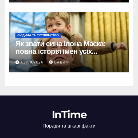
ЛЮДИНА ТА СУСПІЛЬСТВО
Як звати сина Ілона Маска:
повна історія імен усіх
хлопчиків мільярдера
07/08/2026
ВАДИМ
InTime
Поради та цікаві факти