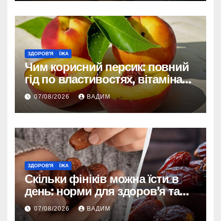
ЗДОРОВ'Я
ЇЖА
Чим корисний персик: повний
гід по властивостях, вітамінах і
впливі на організм
07/08/2026
ВАДИМ
ЗДОРОВ'Я
ЇЖА
Скільки фініків можна їсти в
день: норми для здоров’я та
енергії
07/08/2026
ВАДИМ