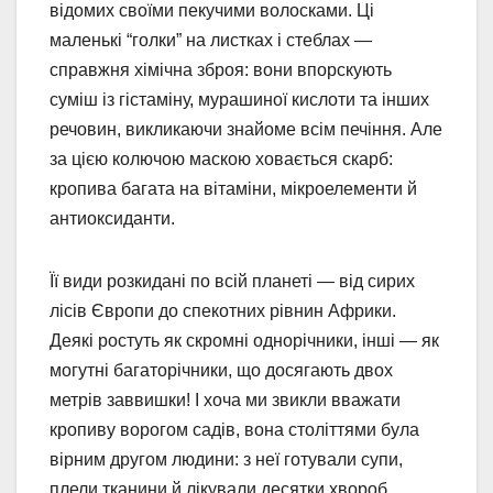
відомих своїми пекучими волосками. Ці
маленькі “голки” на листках і стеблах —
справжня хімічна зброя: вони впорскують
суміш із гістаміну, мурашиної кислоти та інших
речовин, викликаючи знайоме всім печіння. Але
за цією колючою маскою ховається скарб:
кропива багата на вітаміни, мікроелементи й
антиоксиданти.
Її види розкидані по всій планеті — від сирих
лісів Європи до спекотних рівнин Африки.
Деякі ростуть як скромні однорічники, інші — як
могутні багаторічники, що досягають двох
метрів заввишки! І хоча ми звикли вважати
кропиву ворогом садів, вона століттями була
вірним другом людини: з неї готували супи,
плели тканини й лікували десятки хвороб.