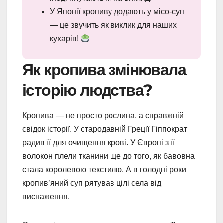
У Японії кропиву додають у місо-суп
— це звучить як виклик для наших
кухарів!
Як кропива змінювала
історію людства?
Кропива — не просто рослина, а справжній
свідок історії. У стародавній Греції Гіппократ
радив її для очищення крові. У Європі з її
волокон плели тканини ще до того, як бавовна
стала королевою текстилю. А в голодні роки
кропив’яний суп рятував цілі села від
виснаження.