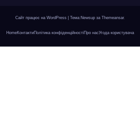
Сайт працює на WordPress
|
Тема:Newsup за
Themeansar
.
Home
Контакти
Політика конфіденційності
Про нас
Угода користувача