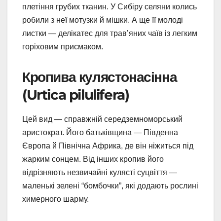
плетіння грубих тканин. У Сибіру селяни колись
робили з неї мотузки й мішки. А ще її молоді
листки — делікатес для трав’яних чаїв із легким
горіховим присмаком.
Кропива кулястонасінна
(Urtica pilulifera)
Цей вид — справжній середземноморський
аристократ. Його батьківщина — Південна
Європа й Північна Африка, де він ніжиться під
жарким сонцем. Від інших кропив його
відрізняють незвичайні кулясті суцвіття —
маленькі зелені “бомбочки”, які додають рослині
химерного шарму.