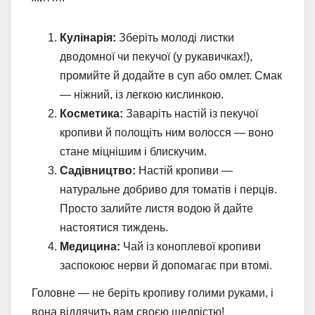
Кулінарія:
Зберіть молоді листки
дводомної чи пекучої (у рукавичках!),
промийте й додайте в суп або омлет. Смак
— ніжний, із легкою кислинкою.
Косметика:
Заваріть настій із пекучої
кропиви й полощіть ним волосся — воно
стане міцнішим і блискучим.
Садівництво:
Настій кропиви —
натуральне добриво для томатів і перців.
Просто залийте листя водою й дайте
настоятися тиждень.
Медицина:
Чай із коноплевої кропиви
заспокоює нерви й допомагає при втомі.
Головне — не беріть кропиву голими руками, і
вона віддячить вам своєю щедрістю!