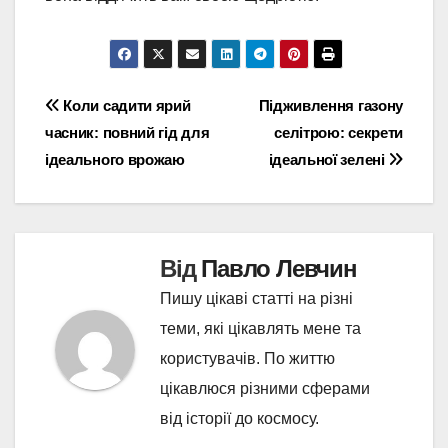
Навігація
Коли садити ярий
Підживлення газону
часник: повний гід для
селітрою: секрети
записів
ідеального врожаю
ідеальної зелені
Від
Павло Левчин
Пишу цікаві статті на різні
теми, які цікавлять мене та
користувачів. По життю
цікавлюся різними сферами
від історії до космосу.