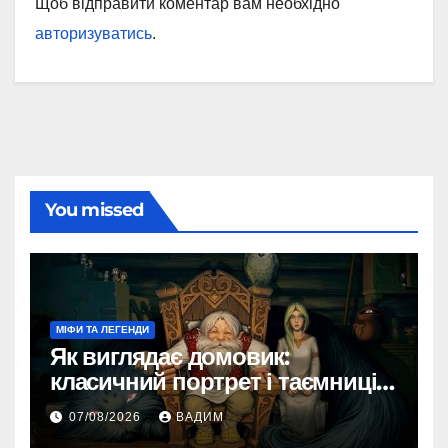
Щоб відправити коментар вам необхідно
авторизуватись
.
You missed
МІФИ ТА ЛЕГЕНДИ
Як виглядає домовик:
класичний портрет і таємниці
зовнішності
07/08/2026
ВАДИМ