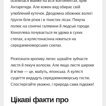
оселилася майже на всіх континентах, крім
Антарктиди. Але кожен вид обирає свій
улюблений куточок. Дводомна обожнює вологі
ґрунти біля річок і в тінистих лісах. Пекуча
полює на сонячні галявини й людські городи.
Коноплева почувається як удома в сухих
степах, а кулястонасінна ніжиться на
середземноморських схилах.
Розпізнати кропиву легко: шукайте зубчасте
листя й пекучі волоски. Але якщо листя широке
й м’яке — це, мабуть, японська. А кулясті
суцвіття видадуть середземноморську гостю.
Спостерігайте уважно, і природа сама підкаже!
Цікаві факти про