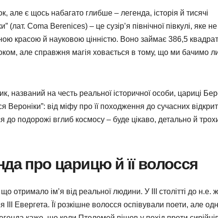
к, але є щось набагато глибше – легенда, історія й тисячі
” (лат. Coma Berenices) – це сузір’я північної півкулі, яке не
ною красою й науковою цінністю. Воно займає 386,5 квадра
 оком, але справжня магія ховається в тому, що ми бачимо 
ик, названий на честь реальної історичної особи, цариці Бер
сся Вероніки”: від міфу про її походження до сучасних відкрит
я до подорожі вглиб космосу – буде цікаво, детально й трох
нда про царицю й її волосся
 що отримало ім’я від реальної людини. У III столітті до н.е. 
 III Евергета. Її розкішне волосся оспівували поети, але од
генда каже, що коли Птолемей пішов у похід проти сирійців