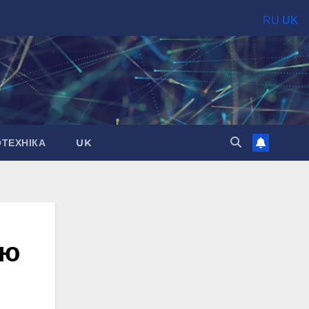
RU
UK
ОТЕХНІКА
UK
ою