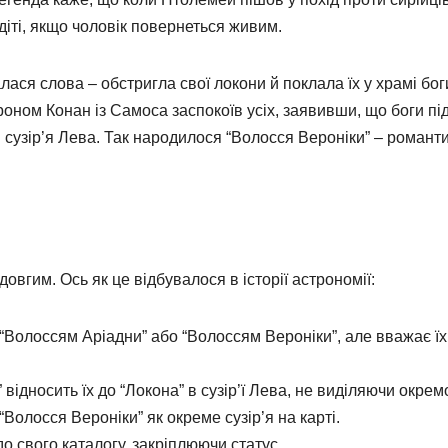
іті, якщо чоловік повернеться живим.
ся слова – обстригла свої локони й поклала їх у храмі боги
оном Конан із Самоса заспокоїв усіх, заявивши, що боги пі
ля сузір’я Лева. Так народилося “Волосся Вероніки” – романт
довгим. Ось як це відбувалося в історії астрономії:
 “Волоссям Аріадни” або “Волоссям Вероніки”, але вважає їх
відносить їх до “Локона” в сузір’ї Лева, не виділяючи окрем
олосся Вероніки” як окреме сузір’я на карті.
о свого каталогу, закріплюючи статус.