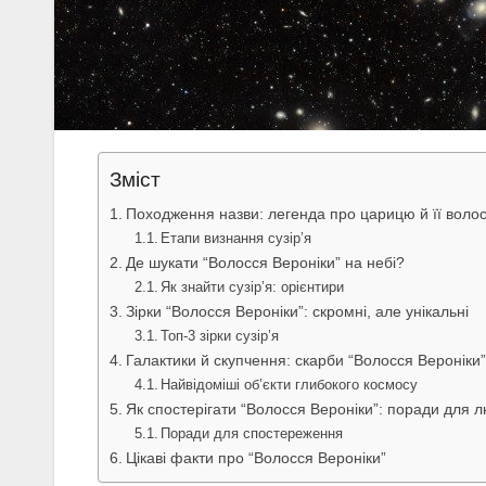
Зміст
Походження назви: легенда про царицю й її воло
Етапи визнання сузір’я
Де шукати “Волосся Вероніки” на небі?
Як знайти сузір’я: орієнтири
Зірки “Волосся Вероніки”: скромні, але унікальні
Топ-3 зірки сузір’я
Галактики й скупчення: скарби “Волосся Вероніки”
Найвідоміші об’єкти глибокого космосу
Як спостерігати “Волосся Вероніки”: поради для 
Поради для спостереження
Цікаві факти про “Волосся Вероніки”