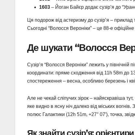
1603
– Йоган Байєр додає сузір’я до “Уран
Ця подорож від астеризму до сузір’я – приклад 
Сьогодні “Волосся Вероніки” – це 88-е офіційн
Де шукати “Волосся Вер
Сузір’я “Волосся Вероніки” лежить у північній 
координати: пряме сходження від 11h 58m до 13
спостереження – весна, особливо березень і кві
Але не чекай сліпучих зірок – найяскравіша тут
яке видно в ясну ніч далеко від міських вогнів.
полюс Галактики (12h 51m, +27° 07′), точка, зв
Як знайти сузір’я: орієнтири