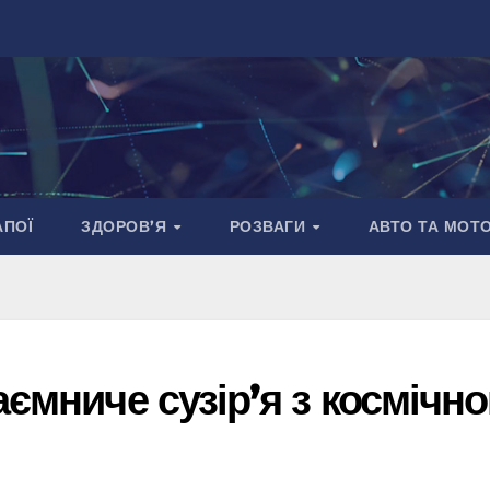
АПОЇ
ЗДОРОВ’Я
РОЗВАГИ
АВТО ТА МОТ
аємниче сузір’я з космічн