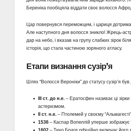
Береніка пообіцяла віддати своє волосся Афрод
Цар повернувся переможцем, і цариця дотримала
Але наступного дня волосся зникло! Жрець-астр
дар на небо, і вказав на групу слабких зірок бі
історія, що стала частиною зоряного атласу.
Етапи визнання сузір’я
Шлях “Волосся Вероніки” до статусу сузір’я був 
III ст. до н.е.
– Ератосфен називає ці зірки
астеризмом.
II ст. н.е.
– Птолемей у своєму “Альмагесті” 
1536
– Каспар Вопеллій уперше зображує “В
1602
– Тихо Браге офіційно включає його д