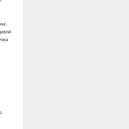
ні.
дняли
ична
о.