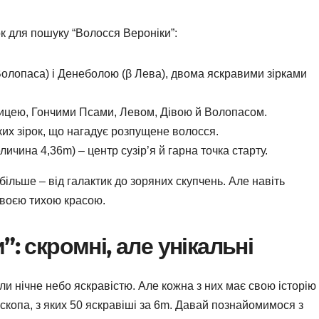
ок для пошуку “Волосся Вероніки”:
Волопаса) і Денеболою (β Лева), двома яскравими зірками
ицею, Гончими Псами, Левом, Дівою й Волопасом.
ких зірок, що нагадує розпущене волосся.
ичина 4,36m) – центр сузір’я й гарна точка старту.
ільше – від галактик до зоряних скупчень. Але навіть
своєю тихою красою.
: скромні, але унікальні
или нічне небо яскравістю. Але кожна з них має свою історію
лескопа, з яких 50 яскравіші за 6m. Давай познайомимося з