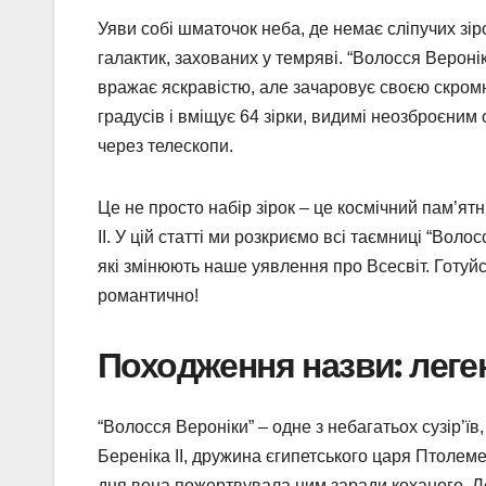
Уяви собі шматочок неба, де немає сліпучих зіро
галактик, захованих у темряві. “Волосся Вероніки
вражає яскравістю, але зачаровує своєю скром
градусів і вміщує 64 зірки, видимі неозброєним
через телескопи.
Це не просто набір зірок – це космічний пам’ятн
II. У цій статті ми розкриємо всі таємниці “Воло
які змінюють наше уявлення про Всесвіт. Готуйс
романтично!
Походження назви: леге
“Волосся Вероніки” – одне з небагатьох сузір’їв,
Береніка II, дружина єгипетського царя Птолемея
дня вона пожертвувала ним заради коханого. Ле