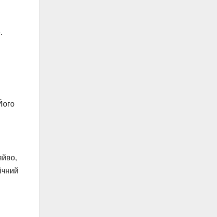
.
Його
яйво,
нічний