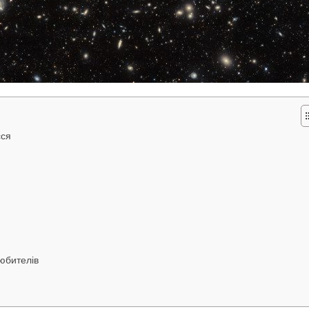
сся
любителів