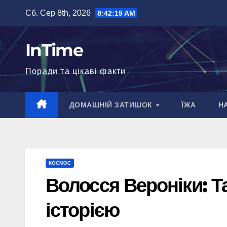
Перейти
Сб. Сер 8th, 2026
8:42:20 AM
до
вмісту
InTime
Поради та цікаві факти
ДОМАШНІЙ ЗАТИШОК
ЇЖА
Н
КОСМОС
Волосся Вероніки: Т
історією