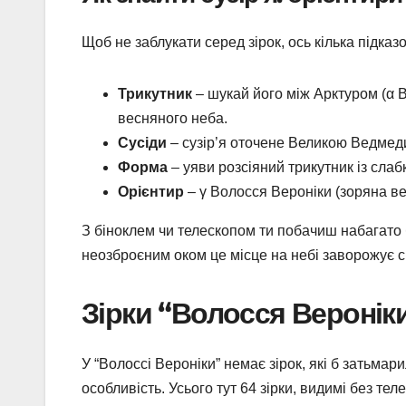
Щоб не заблукати серед зірок, ось кілька підказ
Трикутник
– шукай його між Арктуром (α 
весняного неба.
Сусіди
– сузір’я оточене Великою Ведмед
Форма
– уяви розсіяний трикутник із слаб
Орієнтир
– γ Волосся Вероніки (зоряна вел
З біноклем чи телескопом ти побачиш набагато б
неозброєним оком це місце на небі заворожує 
Зірки “Волосся Вероніки”
У “Волоссі Вероніки” немає зірок, які б затьмар
особливість. Усього тут 64 зірки, видимі без те