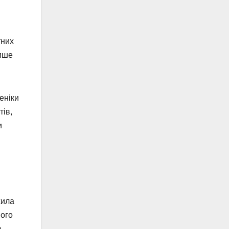
тних
лише
еніки
тів,
и
жила
ного
,