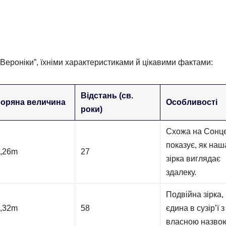
Вероніки”, їхніми характеристиками й цікавими фактами:
Відстань (св.
Зоряна величина
Особливості
роки)
Схожа на Сонце
показує, як наш
,26m
27
зірка виглядає
здалеку.
Подвійна зірка,
,32m
58
єдина в сузір’ї з
власною назво