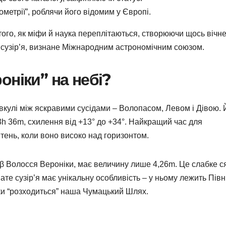
ометрії”, роблячи його відомим у Європі.
того, як міфи й наука переплітаються, створюючи щось вічне
е сузір’я, визнане Міжнародним астрономічним союзом.
оніки” на небі?
півкулі між яскравими сусідами – Волопасом, Левом і Дівою. 
h 36m, схилення від +13° до +34°. Найкращий час для
тень, коли воно високо над горизонтом.
, β Волосся Вероніки, має величину лише 4,26m. Це слабке с
 Зате сузір’я має унікальну особливість – у ньому лежить Пів
ідки “розходиться” наша Чумацький Шлях.