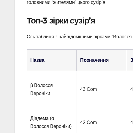
головними “жителями” цього сузір’я.
Топ-3 зірки сузір’я
Ось таблиця з найвідомішими зірками “Волосся 
Назва
Позначення
β Волосся
43 Com
4
Вероніки
Діадема (α
42 Com
4
Волосся Вероніки)