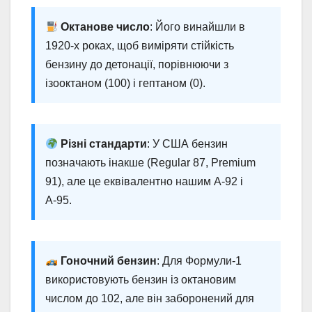
Октанове число
: Його винайшли в
1920-х роках, щоб виміряти стійкість
бензину до детонації, порівнюючи з
ізооктаном (100) і гептаном (0).
Різні стандарти
: У США бензин
позначають інакше (Regular 87, Premium
91), але це еквівалентно нашим А-92 і
А-95.
Гоночний бензин
: Для Формули-1
використовують бензин із октановим
числом до 102, але він заборонений для