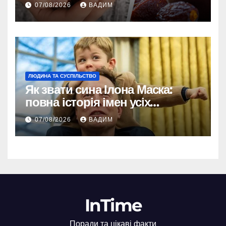
енергії
07/08/2026
ВАДИМ
ЛЮДИНА ТА СУСПІЛЬСТВО
Як звати сина Ілона Маска:
повна історія імен усіх
хлопчиків мільярдера
07/08/2026
ВАДИМ
InTime
Поради та цікаві факти