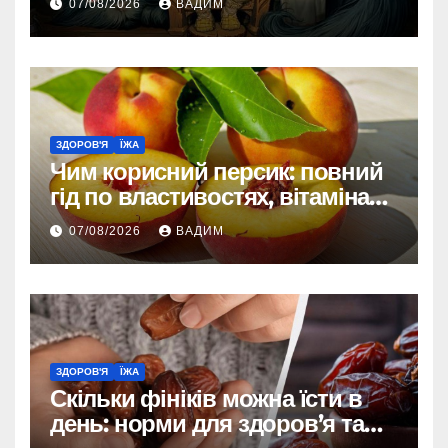
07/08/2026
ВАДИМ
ЗДОРОВ'Я
ЇЖА
Чим корисний персик: повний
гід по властивостях, вітамінах і
впливі на організм
07/08/2026
ВАДИМ
ЗДОРОВ'Я
ЇЖА
Скільки фініків можна їсти в
день: норми для здоров’я та