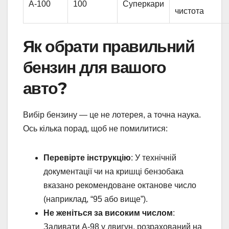
А-100
100
Суперкари
чистота
Як обрати правильний
бензин для вашого
авто?
Вибір бензину — це не лотерея, а точна наука.
Ось кілька порад, щоб не помилитися:
Перевірте інструкцію
: У технічній
документації чи на кришці бензобака
вказано рекомендоване октанове число
(наприклад, “95 або вище”).
Не женіться за високим числом
:
Заливати А-98 у двигун, розрахований на