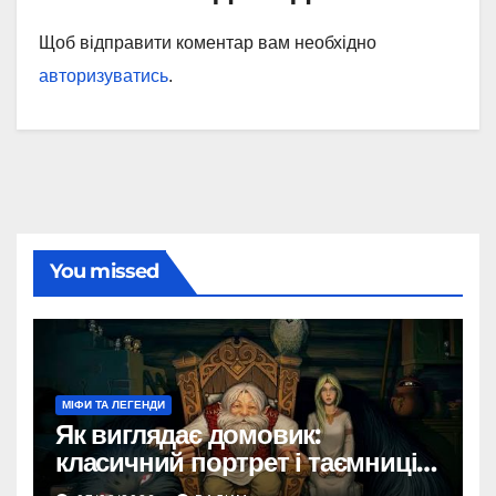
Щоб відправити коментар вам необхідно
авторизуватись
.
You missed
МІФИ ТА ЛЕГЕНДИ
Як виглядає домовик:
класичний портрет і таємниці
зовнішності