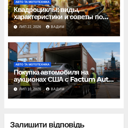
АВТО ТА МОТОТЕХНІКА
Квадроциклы: виды,
характеристики и советы по
выбору
ЛИП 22, 2026
ВАДИМ
АВТО ТА МОТОТЕХНІКА
Покупка автомобиля на
аукционах США с Factum Auto
– от выбора до готовой
ЛИП 10, 2026
ВАДИМ
машины
Залишити відповідь