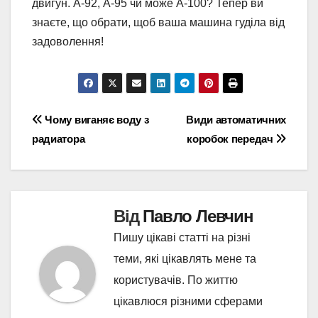
двигун. А-92, А-95 чи може А-100? Тепер ви
знаєте, що обрати, щоб ваша машина гуділа від
задоволення!
Навігація
Чому виганяє воду з
Види автоматичних
радиатора
коробок передач
записів
Від
Павло Левчин
Пишу цікаві статті на різні
теми, які цікавлять мене та
користувачів. По життю
цікавлюся різними сферами