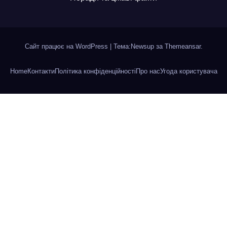
Сайт працює на WordPress
|
Тема:Newsup за
Themeansar
.
Home
Контакти
Політика конфіденційності
Про нас
Угода користувача