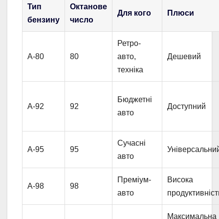
Тип
Октанове
Для кого
Плюси
бензину
число
Ретро-
А-80
80
авто,
Дешевий
техніка
Бюджетні
А-92
92
Доступний
авто
Сучасні
А-95
95
Універсальни
авто
Преміум-
Висока
А-98
98
авто
продуктивніст
Максимальна