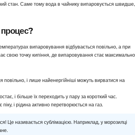
бний стан. Саме тому вода в чайнику випаровується швидше,
 процес?
температурах випаровування відбувається повільно, а при
має свою точку кипіння, де випаровування стає максимально
 повільно, і лише найенергійніші можуть вирватися на
стає, і більше їх переходить у пару за короткий час.
піку, і рідина активно перетворюється на газ.
я! Це називається сублімацією. Наприклад, у морозилці
ане.