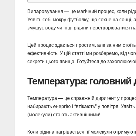
Випаровування — це магічний процес, коли ріди
Уявіть собі мокру футболку, що сохне на сонці,
змушує воду чи інші рідини перетворюватися н
Цей процес здається простим, але за ним стоїть 
ефективність. У цій статті ми розберемо, від ч
секрети цього явища. Готуйтеся до захоплюючої 
Температура: головний
Температура — це справжній диригент у проце
набирають енергію і “втікають” у повітря. Уявіть
(молекули) стають активнішими!
Коли рідина нагрівається, її молекули отримують