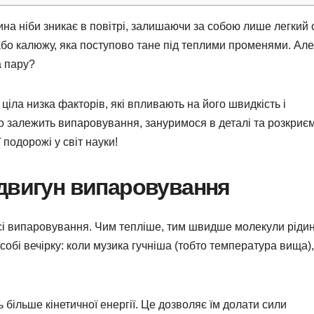
на ніби зникає в повітрі, залишаючи за собою лише легкий с
 або калюжу, яка поступово тане під теплими променями. Ал
а пару?
ціла низка факторів, які впливають на його швидкість і
ого залежить випаровування, зануримося в деталі та розкриєм
подорожі у світ науки!
 двигун випаровування
сі випаровування. Чим тепліше, тим швидше молекули ріди
 собі вечірку: коли музика гучніша (тобто температура вища),
 більше кінетичної енергії. Це дозволяє їм долати сили