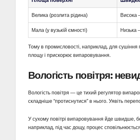
Площа поверхні
Швидкі
Велика (розлита рідина)
Висока 
Мала (у вузькій ємності)
Низька 
Тому в промисловості, наприклад, для сушіння 
площу і прискорює випаровування.
Вологість повітря: нев
Вологість повітря — це тихий регулятор випар
складніше “протиснутися” в нього. Уявіть пере
У сухому повітрі випаровування йде швидше, бо
наприклад, під час дощу, процес сповільнюється