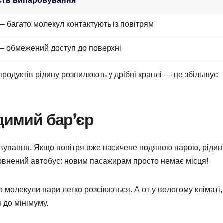
сть випаровування
— багато молекул контактують із повітрям
— обмежений доступ до поверхні
продуктів рідину розпилюють у дрібні краплі — це збільшує
идимий бар’єр
овування. Якщо повітря вже насичене водяною парою, рідин
повнений автобус: новим пасажирам просто немає місця!
 молекули пари легко розсіюються. А от у вологому кліматі,
 до мінімуму.