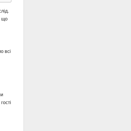
лід.
е що
о всі
ни
 гості