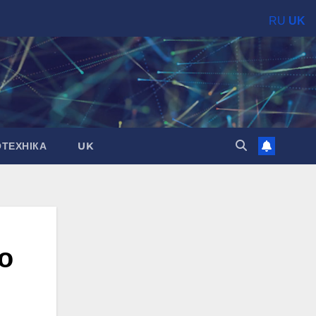
RU
UK
ОТЕХНІКА
UK
о