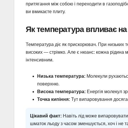
притягання між собою і переходити в газоподі
ви вмикаєте плиту.
Як температура впливає на
Температура діє як прискорювач. При низьких 
високих — стрімко. Але є нюанс: кожна рідина 
інтенсивним.
Низька температура:
Молекули рухаються
поверхню.
Висока температура:
Енергія молекул зро
Точка кипіння:
Тут випаровування досягає 
Цікавий факт:
Навіть лід може випаровуватис
шматок льоду з часом зменшується, хоч і не т