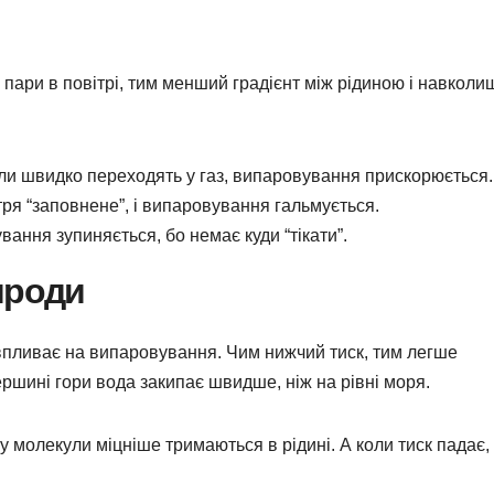
 пари в повітрі, тим менший градієнт між рідиною і навколи
ли швидко переходять у газ, випаровування прискорюється.
ря “заповнене”, і випаровування гальмується.
ання зупиняється, бо немає куди “тікати”.
ироди
впливає на випаровування. Чим нижчий тиск, тим легше
ршині гори вода закипає швидше, ніж на рівні моря.
у молекули міцніше тримаються в рідині. А коли тиск падає,