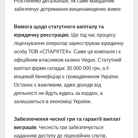
Розглянемо детальніше, як саме майданчик
забезпечує дотримання вищенаведених вимог.
Вимога щодо статутного капіталу та
юридичну реєстрацію.
Ще під час процесу
ліцензування оператор зареєстрував юридичну
особу ТОВ «СПАРКТЕК». Саме ця компанія і є
офіційним власником казино Vegas. Статутний
капітал фірми складає 30 000 000 грн, а її
кінцевий бенефіціар є громадянином України.
Останнє є важливим, адже доходи від
діяльності не йдуть кудись за кордон, а
залишаються в економіці України.
Забезпечення чесної гри та гарантії виплат
виграшів
. Чесність гри забезпечується
наданням доступу до ліцензійних слотів.