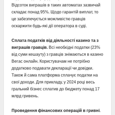
Відсоток виграшів в таких автоматах зазвичай
складає понад 95%. Щодо гарантій виплат, то
це забезпечується можливістю гравців
оскаржити будь-які дії оператора в суді.
Сплата податків від діяльності казино та з
виграшів гравців.
Всі необхідні податки (23%
від суми кешауту) з гравців знімаються в казино
Вегас онлайн. Користувачам не потрібно
додатково подавати декларації чи довідки.
Також й сама платформа сплачує податки на
свої доходи. Для прикладу, у 2024 році весь
гральний бізнес сплатив до бюджету понад 17
млрд гривень.
Проведення фінансових операцій в гривні
.