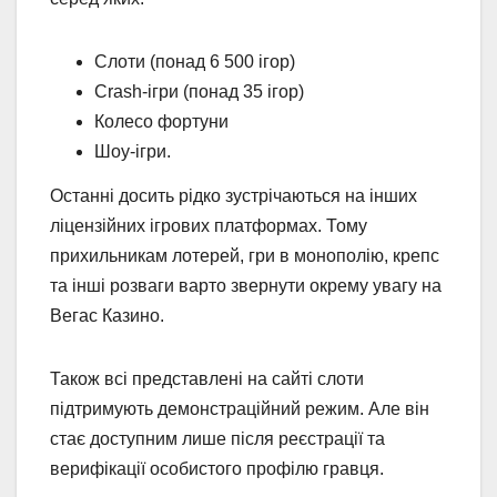
Слоти (понад 6 500 ігор)
Crash-ігри (понад 35 ігор)
Колесо фортуни
Шоу-ігри.
Останні досить рідко зустрічаються на інших
ліцензійних ігрових платформах. Тому
прихильникам лотерей, гри в монополію, крепс
та інші розваги варто звернути окрему увагу на
Вегас Казино.
Також всі представлені на сайті слоти
підтримують демонстраційний режим. Але він
стає доступним лише після реєстрації та
верифікації особистого профілю гравця.