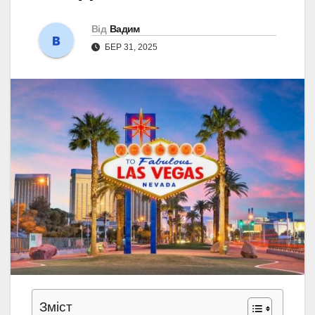
Від
Вадим
БЕР 31, 2025
Зміст