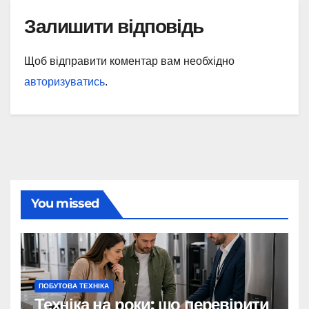
Залишити відповідь
Щоб відправити коментар вам необхідно
авторизуватись
.
You missed
ПОБУТОВА ТЕХНІКА
Техніка на роки: що перевірити