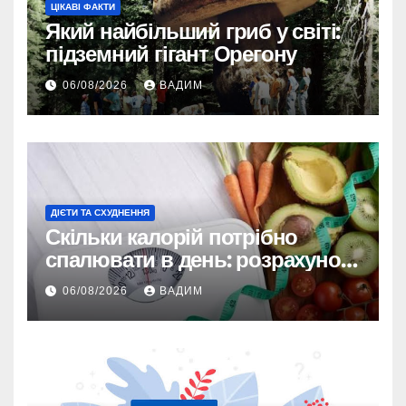
ЦІКАВІ ФАКТИ
Який найбільший гриб у світі:
підземний гігант Орегону
06/08/2026
ВАДИМ
ДІЄТИ ТА СХУДНЕННЯ
Скільки калорій потрібно
спалювати в день: розрахунок
TDEE і безпечні норми
06/08/2026
ВАДИМ