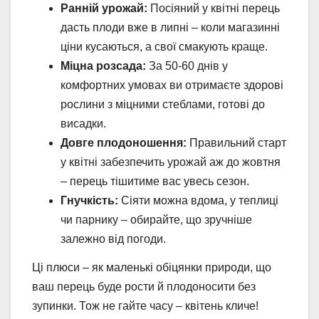
Ранній урожай:
Посіяний у квітні перець
дасть плоди вже в липні – коли магазинні
ціни кусаються, а свої смакують краще.
Міцна розсада:
За 50-60 днів у
комфортних умовах ви отримаєте здорові
рослини з міцними стеблами, готові до
висадки.
Довге плодоношення:
Правильний старт
у квітні забезпечить урожай аж до жовтня
– перець тішитиме вас увесь сезон.
Гнучкість:
Сіяти можна вдома, у теплиці
чи парнику – обирайте, що зручніше
залежно від погоди.
Ці плюси – як маленькі обіцянки природи, що
ваш перець буде рости й плодоносити без
зупинки. Тож не гайте часу – квітень кличе!