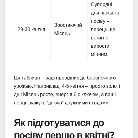
Супердні
для пізнього
посіву –
Зростаючий
29-30 квітня
перець ще
Місяць
встигне
вирости
міцним.
Ця таблиця – ваш провідник до безкінечного
урожаю. Наприклад, 4-5 квітня – просто золоті
дні: Місяць росте, енергія б’є ключем, а ваші
перці скажуть “дякую” дружними сходами!
Як підготуватися до
посіву перцю в квітні?