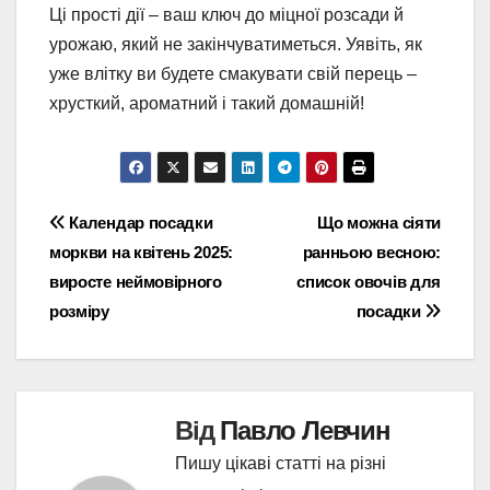
Ці прості дії – ваш ключ до міцної розсади й
урожаю, який не закінчуватиметься. Уявіть, як
уже влітку ви будете смакувати свій перець –
хрусткий, ароматний і такий домашній!
Навігація
Календар посадки
Що можна сіяти
моркви на квітень 2025:
ранньою весною:
записів
виросте неймовірного
список овочів для
розміру
посадки
Від
Павло Левчин
Пишу цікаві статті на різні