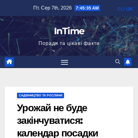
Перейти
Пт. Сер 7th, 2026
7:45:37 AM
RU
UK
до
вмісту
InTime
Поради та цікаві факти
САДІВНИЦТВО ТА РОСЛИНИ
Урожай не буде
закінчуватися:
календар посадки