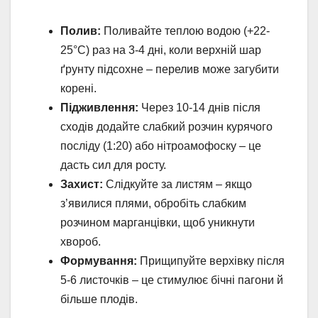
Полив:
Поливайте теплою водою (+22-
25°C) раз на 3-4 дні, коли верхній шар
ґрунту підсохне – перелив може загубити
корені.
Підживлення:
Через 10-14 днів після
сходів додайте слабкий розчин курячого
посліду (1:20) або нітроамофоску – це
дасть сил для росту.
Захист:
Слідкуйте за листям – якщо
з’явилися плями, обробіть слабким
розчином марганцівки, щоб уникнути
хвороб.
Формування:
Прищипуйте верхівку після
5-6 листочків – це стимулює бічні пагони й
більше плодів.