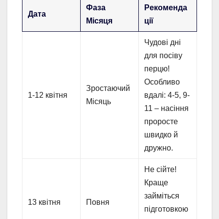
Фаза
Рекоменда
Дата
Місяця
ції
Чудові дні
для посіву
перцю!
Особливо
Зростаючий
1-12 квітня
вдалі: 4-5, 9-
Місяць
11 – насіння
проросте
швидко й
дружно.
Не сійте!
Краще
займіться
13 квітня
Повня
підготовкою