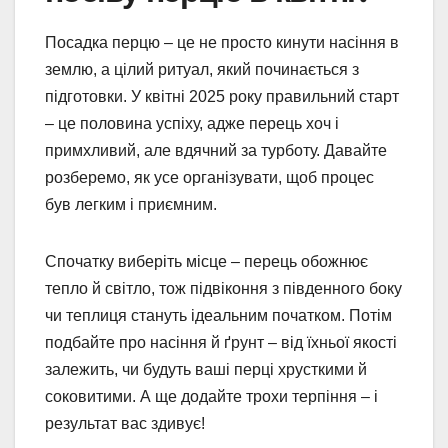
Посадка перцю – це не просто кинути насіння в
землю, а цілий ритуал, який починається з
підготовки. У квітні 2025 року правильний старт
– це половина успіху, адже перець хоч і
примхливий, але вдячний за турботу. Давайте
розберемо, як усе організувати, щоб процес
був легким і приємним.
Спочатку виберіть місце – перець обожнює
тепло й світло, тож підвіконня з південного боку
чи теплиця стануть ідеальним початком. Потім
подбайте про насіння й ґрунт – від їхньої якості
залежить, чи будуть ваші перці хрусткими й
соковитими. А ще додайте трохи терпіння – і
результат вас здивує!