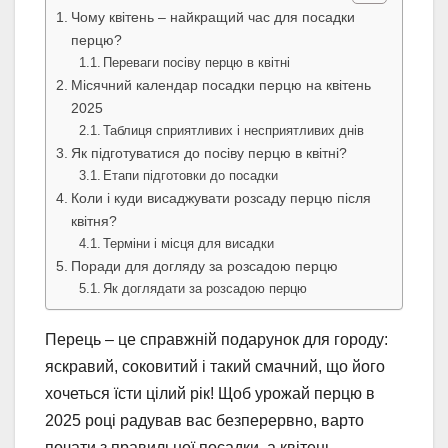
Чому квітень – найкращий час для посадки
перцю?
Переваги посіву перцю в квітні
Місячний календар посадки перцю на квітень
2025
Таблиця сприятливих і несприятливих днів
Як підготуватися до посіву перцю в квітні?
Етапи підготовки до посадки
Коли і куди висаджувати розсаду перцю після
квітня?
Терміни і місця для висадки
Поради для догляду за розсадою перцю
Як доглядати за розсадою перцю
Перець – це справжній подарунок для городу:
яскравий, соковитий і такий смачний, що його
хочеться їсти цілий рік! Щоб урожай перцю в
2025 році радував вас безперервно, варто
почати з правильної посадки, а квітень –