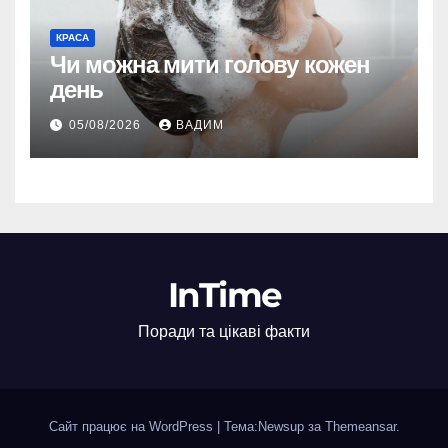
КРАСА
Чи можна мити голову кожен
день
05/08/2026
ВАДИМ
InTime
Поради та цікаві факти
Сайт працює на WordPress
|
Тема:Newsup за
Themeansar
.