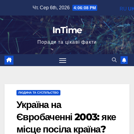
Перейти
Чт. Сер 6th, 2026
4:06:10 PM
RU
U
до
вмісту
InTime
Поради та цікаві факти
ЛЮДИНА ТА СУСПІЛЬСТВО
Україна на
Євробаченні 2003: яке
місце посіла країна?