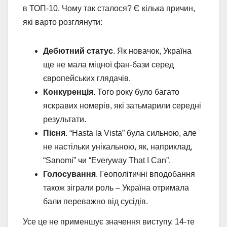
в ТОП-10. Чому так сталося? Є кілька причин,
які варто розглянути:
Дебютний статус
. Як новачок, Україна
ще не мала міцної фан-бази серед
європейських глядачів.
Конкуренція
. Того року було багато
яскравих номерів, які затьмарили середні
результати.
Пісня
. “Hasta la Vista” була сильною, але
не настільки унікальною, як, наприклад,
“Sanomi” чи “Everyway That I Can”.
Голосування
. Геополітичні вподобання
також зіграли роль – Україна отримала
бали переважно від сусідів.
Усе це не применшує значення виступу. 14-те