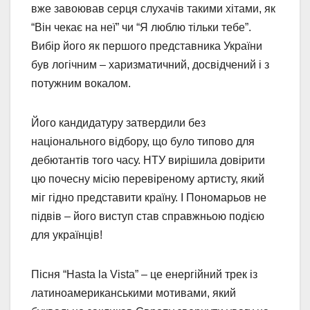
вже завоював серця слухачів такими хітами, як
“Він чекає на неї” чи “Я люблю тільки тебе”.
Вибір його як першого представника України
був логічним – харизматичний, досвідчений і з
потужним вокалом.
Його кандидатуру затвердили без
національного відбору, що було типово для
дебютантів того часу. НТУ вирішила довірити
цю почесну місію перевіреному артисту, який
міг гідно представити країну. І Пономарьов не
підвів – його виступ став справжньою подією
для українців!
Пісня “Hasta la Vista” – це енергійний трек із
латиноамериканськими мотивами, який