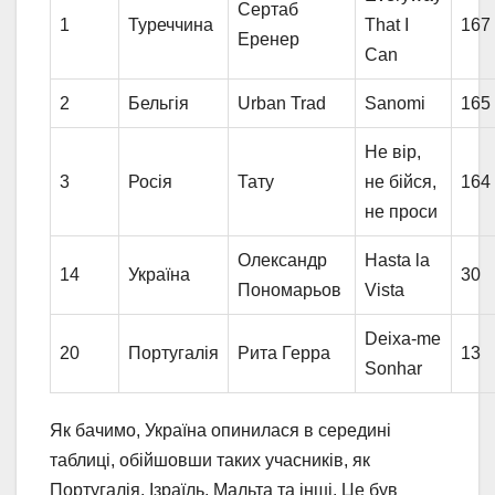
Сертаб
1
Туреччина
That I
167
Еренер
Can
2
Бельгія
Urban Trad
Sanomi
165
Не вір,
3
Росія
Тату
не бійся,
164
не проси
Олександр
Hasta la
14
Україна
30
Пономарьов
Vista
Deixa-me
20
Португалія
Рита Герра
13
Sonhar
Як бачимо, Україна опинилася в середині
таблиці, обійшовши таких учасників, як
Португалія, Ізраїль, Мальта та інші. Це був