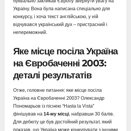
буквально закликав Європу звернути увагу на
Україну. Вона була написана спеціально для
конкурсу, і хоча текст англійською, у ній
відчувався український дух – пристрасний і
непереможний.
Яке місце посіла Україна
на Євробаченні 2003:
деталі результатів
Отже, головне питання: яке місце посіла
Україна на Євробаченні 2003? Олександр
Пономарьов із піснею “Hasta la Vista”
фінішував на
14-му місці
, набравши 30 балів.
Для дебюту це був достойний результат, який
показав, що Україна може конкурувати з іншими