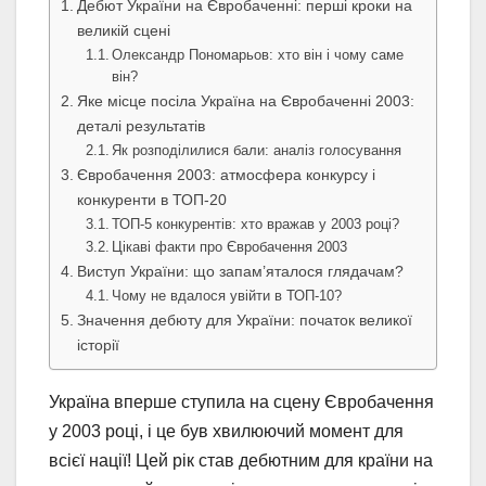
Дебют України на Євробаченні: перші кроки на
великій сцені
Олександр Пономарьов: хто він і чому саме
він?
Яке місце посіла Україна на Євробаченні 2003:
деталі результатів
Як розподілилися бали: аналіз голосування
Євробачення 2003: атмосфера конкурсу і
конкуренти в ТОП-20
ТОП-5 конкурентів: хто вражав у 2003 році?
Цікаві факти про Євробачення 2003
Виступ України: що запам’яталося глядачам?
Чому не вдалося увійти в ТОП-10?
Значення дебюту для України: початок великої
історії
Україна вперше ступила на сцену Євробачення
у 2003 році, і це був хвилюючий момент для
всієї нації! Цей рік став дебютним для країни на