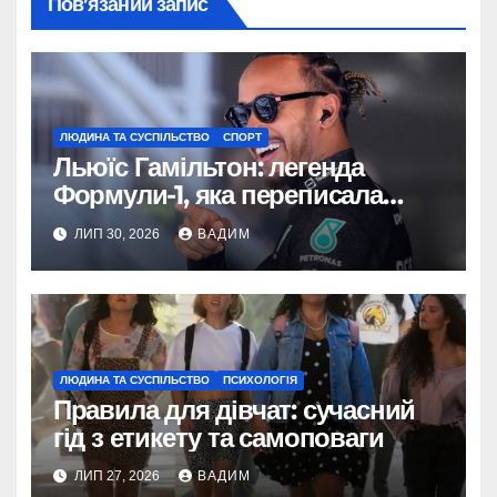
Пов’язаний запис
ЛЮДИНА ТА СУСПІЛЬСТВО
СПОРТ
Льюїс Гамільтон: легенда
Формули-1, яка переписала
історію спорту
ЛИП 30, 2026
ВАДИМ
ЛЮДИНА ТА СУСПІЛЬСТВО
ПСИХОЛОГІЯ
Правила для дівчат: сучасний
гід з етикету та самоповаги
ЛИП 27, 2026
ВАДИМ