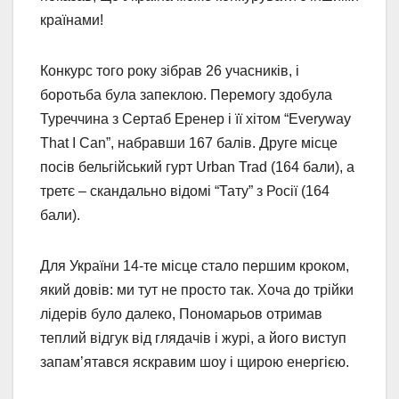
країнами!
Конкурс того року зібрав 26 учасників, і
боротьба була запеклою. Перемогу здобула
Туреччина з Сертаб Еренер і її хітом “Everyway
That I Can”, набравши 167 балів. Друге місце
посів бельгійський гурт Urban Trad (164 бали), а
третє – скандально відомі “Тату” з Росії (164
бали).
Для України 14-те місце стало першим кроком,
який довів: ми тут не просто так. Хоча до трійки
лідерів було далеко, Пономарьов отримав
теплий відгук від глядачів і журі, а його виступ
запам’ятався яскравим шоу і щирою енергією.