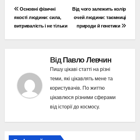
Навігація
Основні фізичні
Від чого залежить колір
якості людини: сила,
очей людини: таємниці
записів
витривалість і не тільки
природи й генетики
Від
Павло Левчин
Пишу цікаві статті на різні
теми, які цікавлять мене та
користувачів. По життю
цікавлюся різними сферами
від історії до космосу.