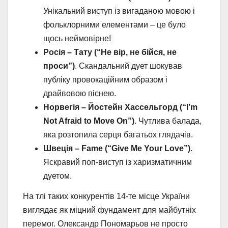
Унікальний виступ із вигаданою мовою і
фольклорними елементами – це було
щось неймовірне!
Росія – Тату (“Не вір, не бійся, не
проси”)
. Скандальний дует шокував
публіку провокаційним образом і
драйвовою піснею.
Норвегія – Йостейн Хассельгорд (“I’m
Not Afraid to Move On”)
. Чутлива балада,
яка розтопила серця багатьох глядачів.
Швеція – Fame (“Give Me Your Love”)
.
Яскравий поп-виступ із харизматичним
дуетом.
На тлі таких конкурентів 14-те місце України
виглядає як міцний фундамент для майбутніх
перемог. Олександр Пономарьов не просто