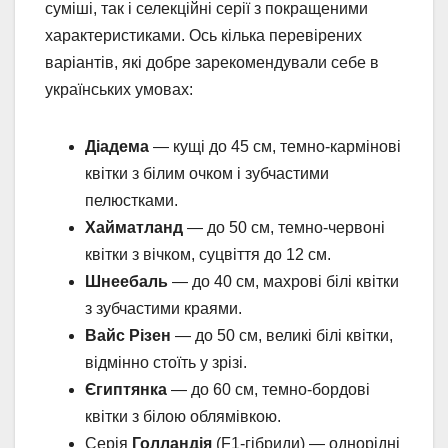
суміші, так і селекційні серії з покращеними
характеристиками. Ось кілька перевірених
варіантів, які добре зарекомендували себе в
українських умовах:
Діадема
— кущі до 45 см, темно-кармінові
квітки з білим очком і зубчастими
пелюстками.
Хайматланд
— до 50 см, темно-червоні
квітки з вічком, суцвіття до 12 см.
Шнеебаль
— до 40 см, махрові білі квітки
з зубчастими краями.
Вайс Різен
— до 50 см, великі білі квітки,
відмінно стоїть у зрізі.
Єгиптянка
— до 60 см, темно-бордові
квітки з білою облямівкою.
Серія
Голландія
(F1-гібриди) — однорідні