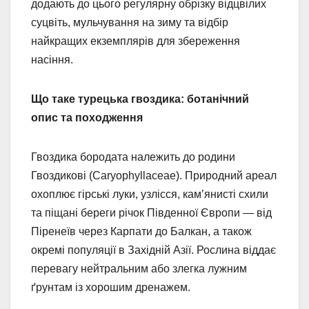
додають до цього регулярну обрізку відцвілих
суцвіть, мульчування на зиму та відбір
найкращих екземплярів для збереження
насіння.
Що таке турецька гвоздика: ботанічний
опис та походження
Гвоздика бородата належить до родини
Гвоздикові (Caryophyllaceae). Природний ареал
охоплює гірські луки, узлісся, кам’янисті схили
та піщані береги річок Південної Європи — від
Піренеїв через Карпати до Балкан, а також
окремі популяції в Західній Азії. Рослина віддає
перевагу нейтральним або злегка лужним
ґрунтам із хорошим дренажем.