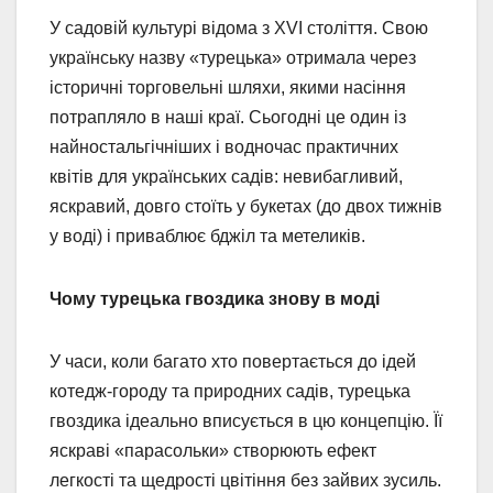
У садовій культурі відома з XVI століття. Свою
українську назву «турецька» отримала через
історичні торговельні шляхи, якими насіння
потрапляло в наші краї. Сьогодні це один із
найностальгічніших і водночас практичних
квітів для українських садів: невибагливий,
яскравий, довго стоїть у букетах (до двох тижнів
у воді) і приваблює бджіл та метеликів.
Чому турецька гвоздика знову в моді
У часи, коли багато хто повертається до ідей
котедж-городу та природних садів, турецька
гвоздика ідеально вписується в цю концепцію. Її
яскраві «парасольки» створюють ефект
легкості та щедрості цвітіння без зайвих зусиль.