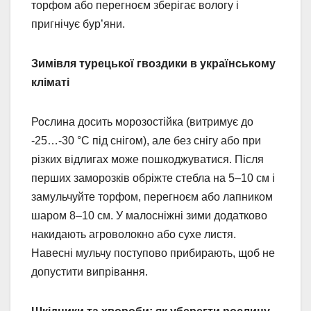
торфом або перегноєм зберігає вологу і
пригнічує бур’яни.
Зимівля турецької гвоздики в українському
кліматі
Рослина досить морозостійка (витримує до
-25…-30 °C під снігом), але без снігу або при
різких відлигах може пошкоджуватися. Після
перших заморозків обріжте стебла на 5–10 см і
замульчуйте торфом, перегноєм або лапником
шаром 8–10 см. У малосніжні зими додатково
накидають агроволокно або сухе листя.
Навесні мульчу поступово прибирають, щоб не
допустити випрівання.