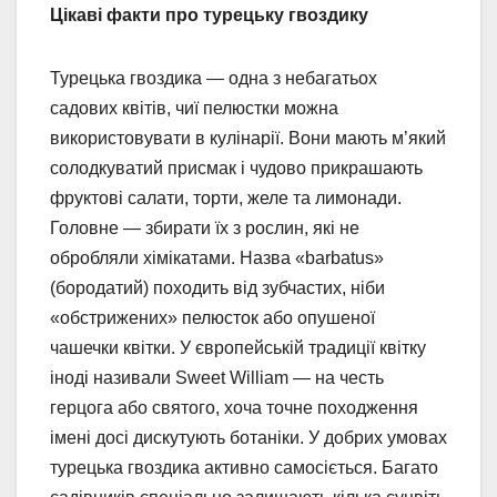
Цікаві факти про турецьку гвоздику
Турецька гвоздика — одна з небагатьох
садових квітів, чиї пелюстки можна
використовувати в кулінарії. Вони мають м’який
солодкуватий присмак і чудово прикрашають
фруктові салати, торти, желе та лимонади.
Головне — збирати їх з рослин, які не
обробляли хімікатами. Назва «barbatus»
(бородатий) походить від зубчастих, ніби
«обстрижених» пелюсток або опушеної
чашечки квітки. У європейській традиції квітку
іноді називали Sweet William — на честь
герцога або святого, хоча точне походження
імені досі дискутують ботаніки. У добрих умовах
турецька гвоздика активно самосіється. Багато