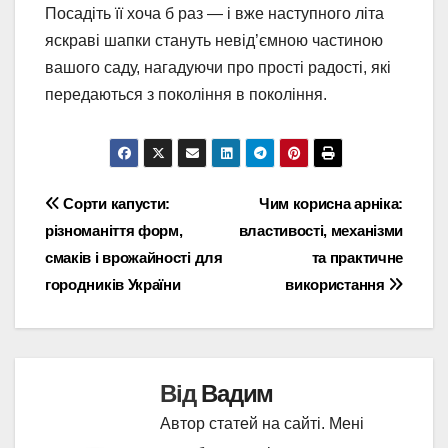
Посадіть її хоча б раз — і вже наступного літа
яскраві шапки стануть невід’ємною частиною
вашого саду, нагадуючи про прості радості, які
передаються з покоління в покоління.
Навігація
Сорти капусти:
Чим корисна арніка:
різноманіття форм,
властивості, механізми
записів
смаків і врожайності для
та практичне
городників України
використання
Від
Вадим
Автор статей на сайті. Мені