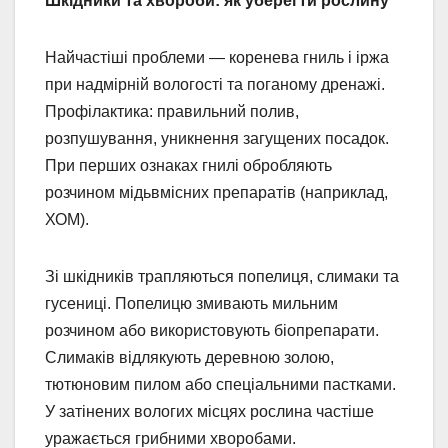
Шкідники та хвороби: як уберегти рослину
Найчастіші проблеми — коренева гниль і іржа
при надмірній вологості та поганому дренажі.
Профілактика: правильний полив,
розпушування, уникнення загущених посадок.
При перших ознаках гнилі обробляють
розчином мідьвмісних препаратів (наприклад,
ХОМ).
Зі шкідників трапляються попелиця, слимаки та
гусениці. Попелицю змивають мильним
розчином або використовують біопрепарати.
Слимаків відлякують деревною золою,
тютюновим пилом або спеціальними пастками.
У затінених вологих місцях рослина частіше
уражається грибними хворобами.