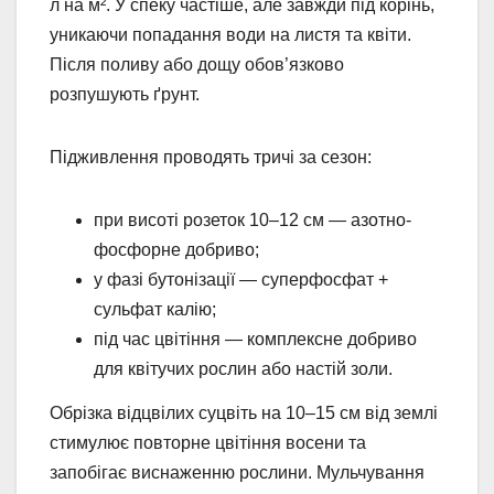
л на м². У спеку частіше, але завжди під корінь,
уникаючи попадання води на листя та квіти.
Після поливу або дощу обов’язково
розпушують ґрунт.
Підживлення проводять тричі за сезон:
при висоті розеток 10–12 см — азотно-
фосфорне добриво;
у фазі бутонізації — суперфосфат +
сульфат калію;
під час цвітіння — комплексне добриво
для квітучих рослин або настій золи.
Обрізка відцвілих суцвіть на 10–15 см від землі
стимулює повторне цвітіння восени та
запобігає виснаженню рослини. Мульчування