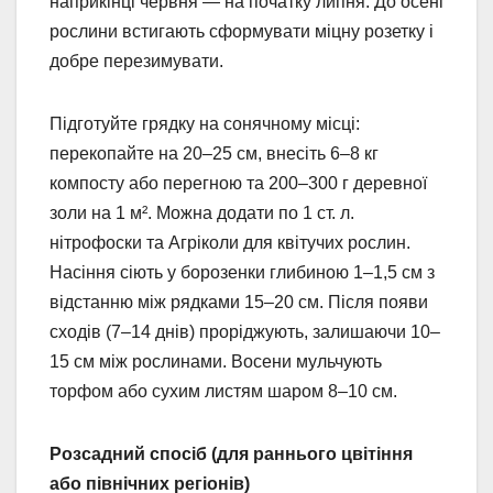
наприкінці червня — на початку липня. До осені
рослини встигають сформувати міцну розетку і
добре перезимувати.
Підготуйте грядку на сонячному місці:
перекопайте на 20–25 см, внесіть 6–8 кг
компосту або перегною та 200–300 г деревної
золи на 1 м². Можна додати по 1 ст. л.
нітрофоски та Агріколи для квітучих рослин.
Насіння сіють у борозенки глибиною 1–1,5 см з
відстанню між рядками 15–20 см. Після появи
сходів (7–14 днів) проріджують, залишаючи 10–
15 см між рослинами. Восени мульчують
торфом або сухим листям шаром 8–10 см.
Розсадний спосіб (для раннього цвітіння
або північних регіонів)