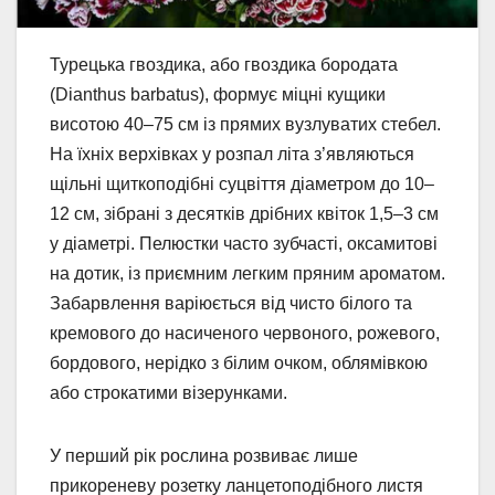
Турецька гвоздика, або гвоздика бородата
(Dianthus barbatus), формує міцні кущики
висотою 40–75 см із прямих вузлуватих стебел.
На їхніх верхівках у розпал літа з’являються
щільні щиткоподібні суцвіття діаметром до 10–
12 см, зібрані з десятків дрібних квіток 1,5–3 см
у діаметрі. Пелюстки часто зубчасті, оксамитові
на дотик, із приємним легким пряним ароматом.
Забарвлення варіюється від чисто білого та
кремового до насиченого червоного, рожевого,
бордового, нерідко з білим очком, облямівкою
або строкатими візерунками.
У перший рік рослина розвиває лише
прикореневу розетку ланцетоподібного листя