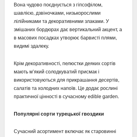
Вона чудово поєднується з гіпсофілом,
шавлією, дзвіночками, низькорослими
лілійниками та декоративними злаками. У
змішаних бордюрах дає вертикальний акцент, а
в масових посадках утворює барвисті плями,
видимі здалеку.
Крім декоративності, пелюстки деяких сортів
мають м’який солодкуватий присмак і
використовуються для прикрашання десертів,
салатів та холодних напоїв. Це додає рослині
практичної цінності в сучасному edible garden.
Популярні сорти турецької гвоздики
Сучасний асортимент включає як старовинні