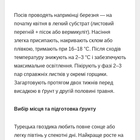
Посів проводять наприкінці березня — на
початку квітня в легкий субстрат (листовий
перегній + пісок або вермикуліт). Насіння
злегка присипають, накривають склом або
плівкою, тримають при 16–18 °C. Після сходів
температуру знижують на 2–3 °C і забезпечують
максимальне освітлення. Пікірують у фазі 2–3
пар справжніх листків у окремі горщики.
Загартовують протягом двох тижнів перед
висадкою в ґрунт у другій половині травня.
Вибір місця та підготовка ґрунту
Турецька гвоздика любить повне сонце або
легку півтінь у спекотні дні. Найкраще росте на