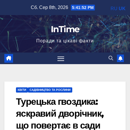
Перейти
Сб. Сер 8th, 2026
5:41:53 PM
RU
UK
до
вмісту
InTime
Поради та цікаві факти
КВІТИ
САДІВНИЦТВО ТА РОСЛИНИ
Турецька гвоздика:
яскравий дворічник,
що повертає в сади