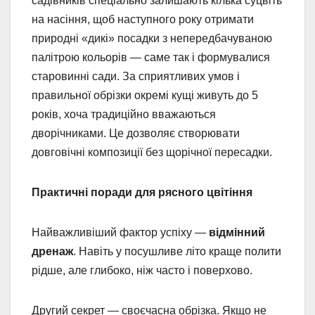
садівників спеціально залишають кілька суцвіть
на насіння, щоб наступного року отримати
природні «дикі» посадки з непередбачуваною
палітрою кольорів — саме так і формувалися
старовинні сади. За сприятливих умов і
правильної обрізки окремі кущі живуть до 5
років, хоча традиційно вважаються
дворічниками. Це дозволяє створювати
довговічні композиції без щорічної пересадки.
Практичні поради для рясного цвітіння
Найважливіший фактор успіху —
відмінний
дренаж
. Навіть у посушливе літо краще полити
рідше, але глибоко, ніж часто і поверхово.
Другий секрет — своєчасна обрізка. Якщо не