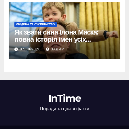
ЛЮДИНА ТА СУСПІЛЬСТВО
Як звати сина Ілона Маска:
повна історія імен усіх
хлопчиків мільярдера
07/08/2026
ВАДИМ
InTime
Поради та цікаві факти