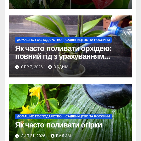
ДОМАШНЄ ГОСПОДАРСТВО
САДІВНИЦТВО ТА РОСЛИНИ
Як часто поливати орхідею:
повний гід з урахуванням
сезону та виду
СЕР 7, 2026
ВАДИМ
ДОМАШНЄ ГОСПОДАРСТВО
САДІВНИЦТВО ТА РОСЛИНИ
Як часто поливати огірки
ЛИП 31, 2026
ВАДИМ