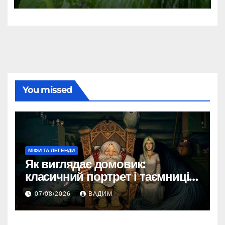
You missed
МІФИ ТА ЛЕГЕНДИ
Як виглядає домовик:
класичний портрет і таємниці
зовнішності
07/08/2026
ВАДИМ