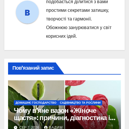
подобається ділитися з вами
простими секретами затишку,
творчості та гармонії.
Обожнюю занурюватися у світ
корисних ідей.
Пов’язаний запис
ДОМАШНЄ ГОСПОДАРСТВО
САДІВНИЦТВО ТА РОСЛИНИ
Чому в’яне вазон «Жіноче
щастя»: причини, діагностика і
порятунок рослини
СЕР 7, 2026
ВАДИМ