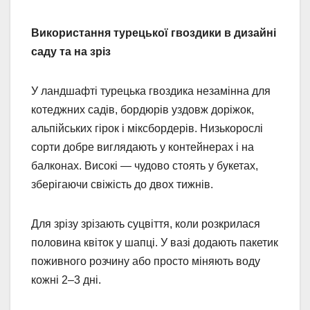
Використання турецької гвоздики в дизайні
саду та на зріз
У ландшафті турецька гвоздика незамінна для
котеджних садів, бордюрів уздовж доріжок,
альпійських гірок і міксбордерів. Низькорослі
сорти добре виглядають у контейнерах і на
балконах. Високі — чудово стоять у букетах,
зберігаючи свіжість до двох тижнів.
Для зрізу зрізають суцвіття, коли розкрилася
половина квіток у шапці. У вазі додають пакетик
поживного розчину або просто міняють воду
кожні 2–3 дні.