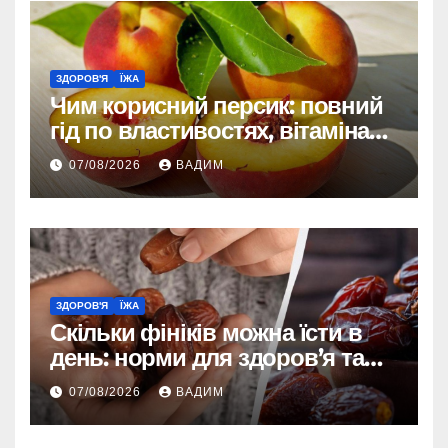
ЗДОРОВ'Я
ЇЖА
Чим корисний персик: повний
гід по властивостях, вітамінах і
впливі на організм
07/08/2026
ВАДИМ
ЗДОРОВ'Я
ЇЖА
Скільки фініків можна їсти в
день: норми для здоров’я та
енергії
07/08/2026
ВАДИМ