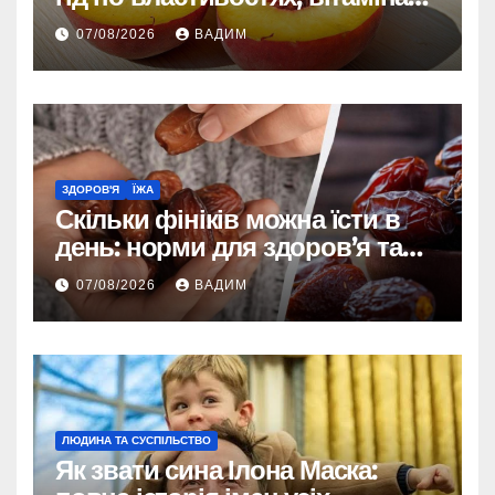
впливі на організм
07/08/2026
ВАДИМ
ЗДОРОВ'Я
ЇЖА
Скільки фініків можна їсти в
день: норми для здоров’я та
енергії
07/08/2026
ВАДИМ
ЛЮДИНА ТА СУСПІЛЬСТВО
Як звати сина Ілона Маска: