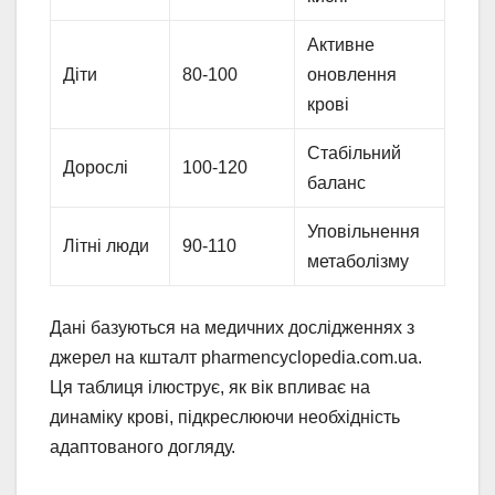
Активне
Діти
80-100
оновлення
крові
Стабільний
Дорослі
100-120
баланс
Уповільнення
Літні люди
90-110
метаболізму
Дані базуються на медичних дослідженнях з
джерел на кшталт pharmencyclopedia.com.ua.
Ця таблиця ілюструє, як вік впливає на
динаміку крові, підкреслюючи необхідність
адаптованого догляду.