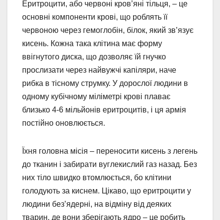
Еритроцити, або червоні кров’яні тільця, – це
основні компоненти крові, що роблять її
червоною через гемоглобін, білок, який зв’язує
кисень. Кожна така клітина має форму
ввігнутого диска, що дозволяє їй гнучко
прослизати через найвужчі капіляри, наче
рибка в тісному струмку. У дорослої людини в
одному кубічному міліметрі крові плаває
близько 4-6 мільйонів еритроцитів, і ця армія
постійно оновлюється.
Їхня головна місія – переносити кисень з легень
до тканин і забирати вуглекислий газ назад. Без
них тіло швидко втомлюється, бо клітини
голодують за киснем. Цікаво, що еритроцити у
людини без’ядерні, на відміну від деяких
тварин, де вони зберігають ядро – це робить