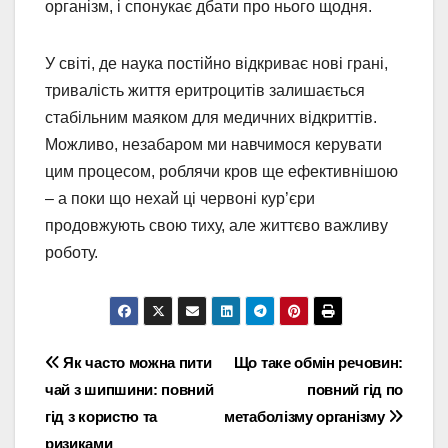
організм, і спонукає дбати про нього щодня.
У світі, де наука постійно відкриває нові грані,
тривалість життя еритроцитів залишається
стабільним маяком для медичних відкриттів.
Можливо, незабаром ми навчимося керувати
цим процесом, роблячи кров ще ефективнішою
– а поки що нехай ці червоні кур’єри
продовжують свою тиху, але життєво важливу
роботу.
Навігація
Як часто можна пити
Що таке обмін речовин:
чай з шипшини: повний
повний гід по
записів
гід з користю та
метаболізму організму
ризиками