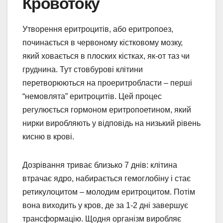
Кровотоку
Утворення еритроцитів, або еритропоез,
починається в червоному кістковому мозку,
який ховається в плоских кістках, як-от таз чи
груднина. Тут стовбурові клітини
перетворюються на проеритробласти – перші
“немовлята” еритроцитів. Цей процес
регулюється гормоном еритропоетином, який
нирки виробляють у відповідь на низький рівень
кисню в крові.
Дозрівання триває близько 7 днів: клітина
втрачає ядро, набирається гемоглобіну і стає
ретикулоцитом – молодим еритроцитом. Потім
вона виходить у кров, де за 1-2 дні завершує
трансформацію. Щодня організм виробляє