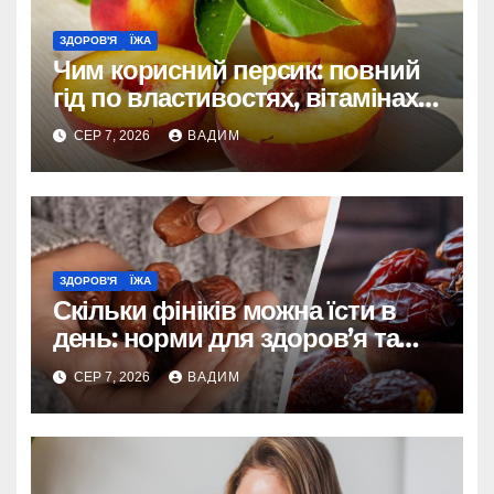
ЗДОРОВ'Я
ЇЖА
Чим корисний персик: повний
гід по властивостях, вітамінах і
впливі на організм
СЕР 7, 2026
ВАДИМ
ЗДОРОВ'Я
ЇЖА
Скільки фініків можна їсти в
день: норми для здоров’я та
енергії
СЕР 7, 2026
ВАДИМ