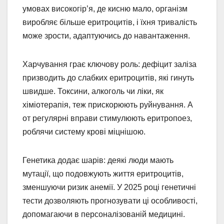
умовах високогір’я, де кисню мало, організм
виробляє більше еритроцитів, і їхня тривалість
може зрости, адаптуючись до навантаження.
Харчування грає ключову роль: дефіцит заліза
призводить до слабких еритроцитів, які гинуть
швидше. Токсини, алкоголь чи ліки, як
хіміотерапія, теж прискорюють руйнування. А
от регулярні вправи стимулюють еритропоез,
роблячи систему крові міцнішою.
Генетика додає шарів: деякі люди мають
мутації, що подовжують життя еритроцитів,
зменшуючи ризик анемії. У 2025 році генетичні
тести дозволяють прогнозувати ці особливості,
допомагаючи в персоналізованій медицині.