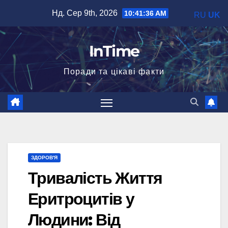
Перейти
Нд. Сер 9th, 2026
10:41:38 AM
RU
UK
до
вмісту
InTime
Поради та цікаві факти
ЗДОРОВ'Я
Тривалість Життя
Еритроцитів у
Людини: Від