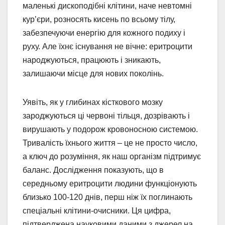
маленькі дископодібні клітини, наче невтомні
кур’єри, розносять кисень по всьому тілу,
забезпечуючи енергію для кожного подиху і
руху. Але їхнє існування не вічне: еритроцити
народжуються, працюють і зникають,
залишаючи місце для нових поколінь.
Уявіть, як у глибинах кісткового мозку
зароджуються ці червоні тільця, дозрівають і
вирушають у подорож кровоносною системою.
Тривалість їхнього життя – це не просто число,
а ключ до розуміння, як наш організм підтримує
баланс. Дослідження показують, що в
середньому еритроцити людини функціонують
близько 100-120 днів, перш ніж їх поглинають
спеціальні клітини-очисники. Ця цифра,
підтверджена науковими даними з джерел на