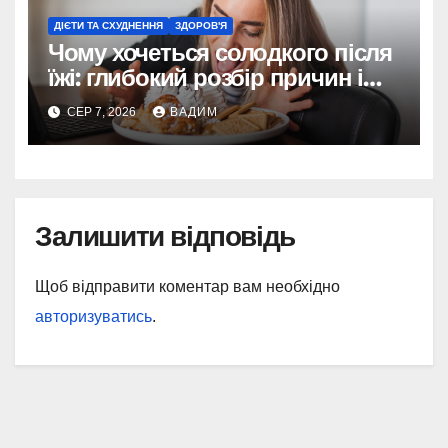
ДІЄТИ ТА СХУДНЕННЯ
ЗДОРОВ'Я
Чому хочеться солодкого після
їжі: глибокий розбір причин і
способів контролювати потяг
СЕР 7, 2026
ВАДИМ
Залишити відповідь
Щоб відправити коментар вам необхідно
авторизуватись
.