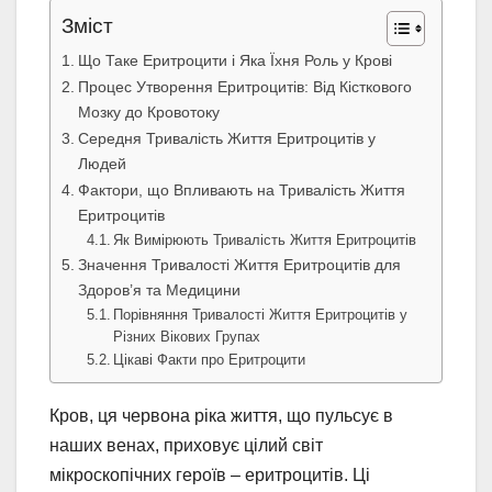
Зміст
Що Таке Еритроцити і Яка Їхня Роль у Крові
Процес Утворення Еритроцитів: Від Кісткового
Мозку до Кровотоку
Середня Тривалість Життя Еритроцитів у
Людей
Фактори, що Впливають на Тривалість Життя
Еритроцитів
Як Вимірюють Тривалість Життя Еритроцитів
Значення Тривалості Життя Еритроцитів для
Здоров’я та Медицини
Порівняння Тривалості Життя Еритроцитів у
Різних Вікових Групах
Цікаві Факти про Еритроцити
Кров, ця червона ріка життя, що пульсує в
наших венах, приховує цілий світ
мікроскопічних героїв – еритроцитів. Ці