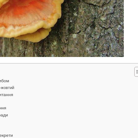
рибом
о-жовтий
питання
ення
ради
секрети