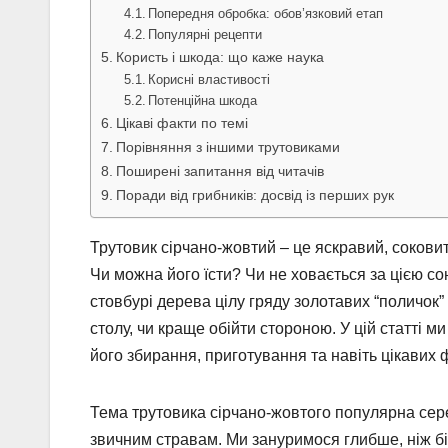
Попередня обробка: обов’язковий етап
Популярні рецепти
Користь і шкода: що каже наука
Корисні властивості
Потенційна шкода
Цікаві факти по темі
Порівняння з іншими трутовиками
Поширені запитання від читачів
Поради від грибників: досвід із перших рук
Трутовик сірчано-жовтий – це яскравий, соковит
Чи можна його їсти? Чи не ховається за цією со
стовбурі дерева цілу гряду золотавих “поличок” 
столу, чи краще обійти стороною. У цій статті м
його збирання, приготування та навіть цікавих ф
Тема трутовика сірчано-жовтого популярна сере
звичним стравам. Ми зануримося глибше, ніж бі