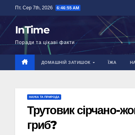
Перейти
Пт. Сер 7th, 2026
6:46:57 AM
до
вмісту
InTime
Поради та цікаві факти
ДОМАШНІЙ ЗАТИШОК
ЇЖА
Н
НАУКА ТА ПРИРОДА
Трутовик сірчано-жо
гриб?