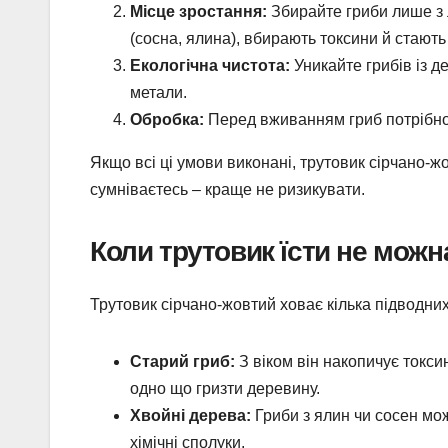
Місце зростання:
Збирайте гриби лише з л
(сосна, ялина), вбирають токсини й стают
Екологічна чистота:
Уникайте грибів із д
метали.
Обробка:
Перед вживанням гриб потрібно 
Якщо всі ці умови виконані, трутовик сірчано-
сумніваєтесь – краще не ризикувати.
Коли трутовик їсти не можн
Трутовик сірчано-жовтий ховає кілька підводних
Старий гриб:
З віком він накопичує токсин
одно що гризти деревину.
Хвойні дерева:
Гриби з ялин чи сосен мож
хімічні сполуки.