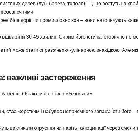
истяних дерев (дуб, береза, тополя). Ті, що ростуть на хво
ь небезпечними.
ерев біля доріг чи промислових зон – вони накопичують важк
відварити 30-45 хвилин. Сирим його їсти категорично не м
жовтий може стати справжньою кулінарною знахідкою. Але я
а: важливі застереження
 каменів. Ось коли він стає небезпечним:
и, стає жорстким і набуває неприємного запаху. Їсти його – 
уть викликати отруєння чи навіть галюцинації через смоли 