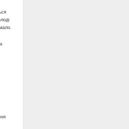
ься
олоді
имало.
ак
ння