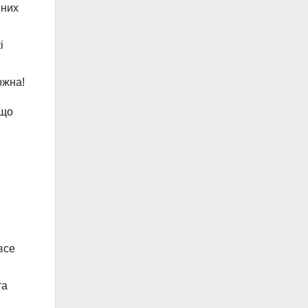
йних
і
ожна!
кщо
все
та