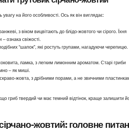
 увагу на його особливості. Ось як він виглядає:
анжеві, з віком вицвітають до блідо-жовтого чи сірого. Їхня
 – ознака свіжості.
одібних “шапок”, які ростуть групами, нагадуючи черепицю.
соковита, ламка, з легким лимонним ароматом. Старі гриби
мно – як миші.
скраво-жовта, з дрібними порами, а не звичними пластинкам
що гриб твердий чи має темний відтінок, краще залишити й
 сірчано-жовтий: головне пита