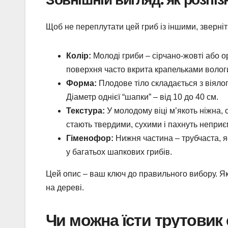
Щоб не переплутати цей гриб із іншими, зверніть
Колір:
Молоді гриби – сірчано-жовті або ор
поверхня часто вкрита крапельками вологи
Форма:
Плодове тіло складається з віялоп
Діаметр однієї “шапки” – від 10 до 40 см.
Текстура:
У молодому віці м’якоть ніжна, 
стають твердими, сухими і пахнуть неприє
Гіменофор:
Нижня частина – трубчаста, я
у багатьох шапкових грибів.
Цей опис – ваш ключ до правильного вибору. Як
на дереві.
Чи можна їсти трутовик