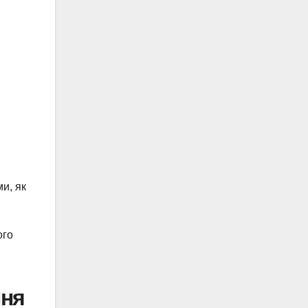
и, як
ого
ння