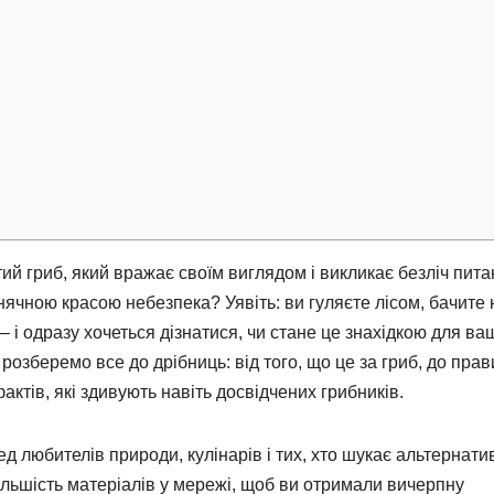
ий гриб, який вражає своїм виглядом і викликає безліч пита
нячною красою небезпека? Уявіть: ви гуляєте лісом, бачите 
– і одразу хочеться дізнатися, чи стане це знахідкою для ва
и розберемо все до дрібниць: від того, що це за гриб, до пра
актів, які здивують навіть досвідчених грибників.
д любителів природи, кулінарів і тих, хто шукає альтернати
льшість матеріалів у мережі, щоб ви отримали вичерпну