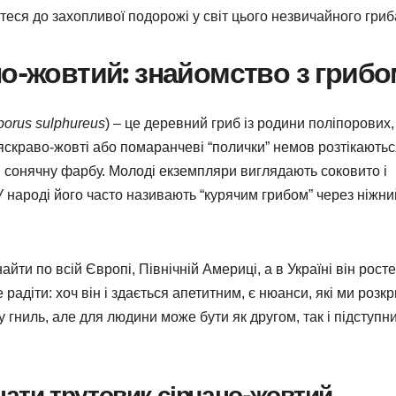
уйтеся до захопливої подорожі у світ цього незвичайного гриб
но-жовтий: знайомство з гриб
porus sulphureus
) – це деревний гриб із родини поліпорових,
: яскраво-жовті або помаранчеві “полички” немов розтікаютьс
в сонячну фарбу. Молоді екземпляри виглядають соковито і
 У народі його часто називають “курячим грибом” через ніжни
йти по всій Європі, Північній Америці, а в Україні він росте
е радіти: хоч він і здається апетитним, є нюанси, які ми розк
у гниль, але для людини може бути як другом, так і підступн
знати трутовик сірчано-жовтий