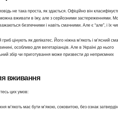
овідь не така проста, як здається. Офіційно він класифікуєт
о можна вживати в їжу, але з серйозними застереженнями. М
ажаються безпечними і навіть смачними. Але є “але”, і їх ч
 гриб цінують як делікатес. Його ніжна м’якоть і м’ясний см
инині, особливо для вегетаріанців. Але в Україні до нього
ьний збір чи приготування може призвести до неприємних
ля вживання
тесь цих умов:
Їхня м’якоть має бути м’якою, соковитою, без ознак затверді