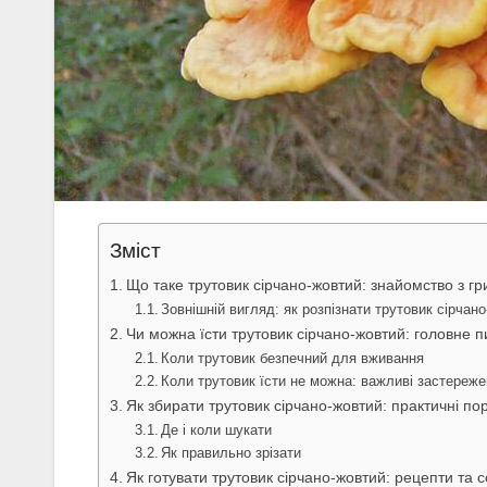
Зміст
Що таке трутовик сірчано-жовтий: знайомство з г
Зовнішній вигляд: як розпізнати трутовик сірчан
Чи можна їсти трутовик сірчано-жовтий: головне 
Коли трутовик безпечний для вживання
Коли трутовик їсти не можна: важливі застереж
Як збирати трутовик сірчано-жовтий: практичні по
Де і коли шукати
Як правильно зрізати
Як готувати трутовик сірчано-жовтий: рецепти та 