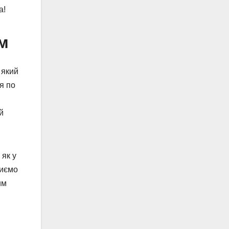
а!
ом
 який
я по
й
 як у
риємо
им