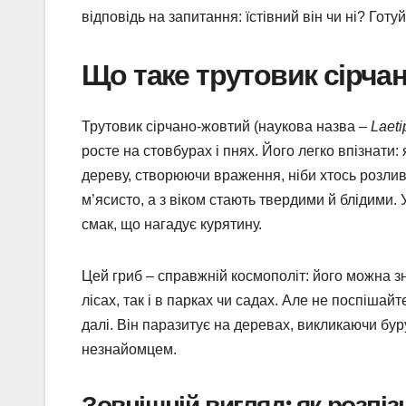
відповідь на запитання: їстівний він чи ні? Гот
Що таке трутовик сірча
Трутовик сірчано-жовтий (наукова назва –
Laeti
росте на стовбурах і пнях. Його легко впізнати
дереву, створюючи враження, ніби хтось розли
м’ясисто, а з віком стають твердими й блідими.
смак, що нагадує курятину.
Цей гриб – справжній космополіт: його можна зна
лісах, так і в парках чи садах. Але не поспішайт
далі. Він паразитує на деревах, викликаючи бур
незнайомцем.
Зовнішній вигляд: як розпі