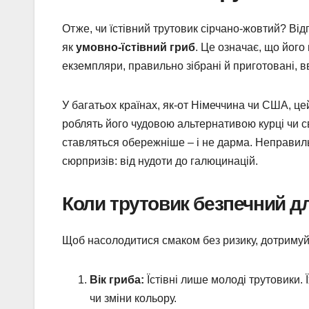
Отже, чи їстівний трутовик сірчано-жовтий? Відп
як
умовно-їстівний гриб
. Це означає, що йог
екземпляри, правильно зібрані й приготовані, вв
У багатьох країнах, як-от Німеччина чи США, цей
роблять його чудовою альтернативою курці чи св
ставляться обережніше – і не дарма. Неправил
сюрпризів: від нудоти до галюцинацій.
Коли трутовик безпечний д
Щоб насолодитися смаком без ризику, дотримуй
Вік гриба:
Їстівні лише молоді трутовики. 
чи зміни кольору.