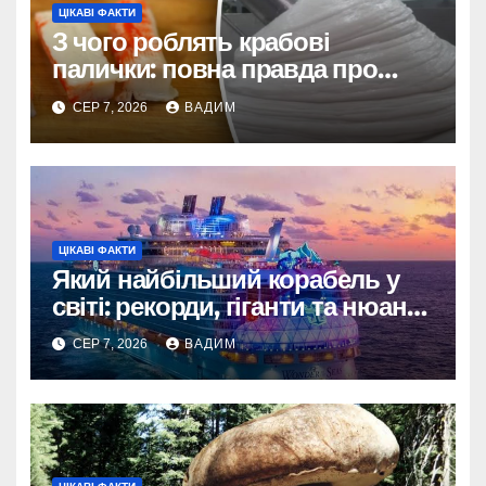
ЦІКАВІ ФАКТИ
З чого роблять крабові
палички: повна правда про
склад і виробництво
СЕР 7, 2026
ВАДИМ
ЦІКАВІ ФАКТИ
Який найбільший корабель у
світі: рекорди, гіганти та нюанси
вимірювання
СЕР 7, 2026
ВАДИМ