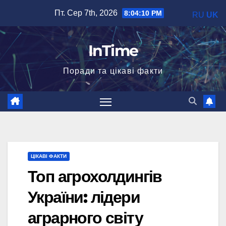
Перейти
Пт. Сер 7th, 2026
8:04:11 PM
RU
UK
до
вмісту
InTime
Поради та цікаві факти
ЦІКАВІ ФАКТИ
Топ агрохолдингів
України: лідери
аграрного світу