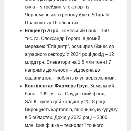
сила – у трейдингу: експорт із
Чорноморського регіону йде в 50 країн.
Працюють у 16 областях.
Епіцентр Агро
. Земельний банк – 160
тис. га. Олександр Герега, відомий
мережею “Епіцентр”, розширив бізнес до
аграрного сектору. У 2024 році дохід – 12
млрд грн. Елеватори на 1,5 млн тонн і 7
напрямів діяльності – від зерна до
садівництва – роблять їх універсальними.
Контінентал Фармерз Груп
. Земельний
банк – 195 тис. га. Саудівський фонд
SALIC купив цей холдинг у 2018 році.
Вирощують картоплю, пшеницю, кукурудзу
в 5 областях. Дохід у 2023 році – $300
млн. Їхня фішка – технології точного