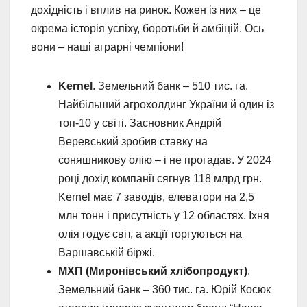
дохідність і вплив на ринок. Кожен із них – це
окрема історія успіху, боротьби й амбіцій. Ось
вони – наші аграрні чемпіони!
Kernel
. Земельний банк – 510 тис. га.
Найбільший агрохолдинг України й один із
топ-10 у світі. Засновник Андрій
Веревський зробив ставку на
соняшникову олію – і не прогадав. У 2024
році дохід компанії сягнув 118 млрд грн.
Kernel має 7 заводів, елеватори на 2,5
млн тонн і присутність у 12 областях. Їхня
олія годує світ, а акції торгуються на
Варшавській біржі.
МХП (Миронівський хлібопродукт)
.
Земельний банк – 360 тис. га. Юрій Косюк