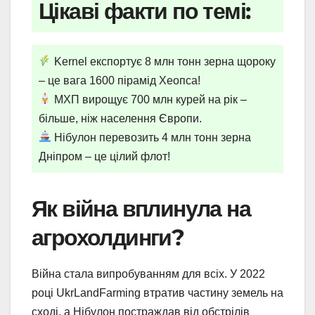
Цікаві факти по темі:
Kernel експортує 8 млн тонн зерна щороку
– це вага 1600 пірамід Хеопса!
МХП вирощує 700 млн курей на рік –
більше, ніж населення Європи.
Нібулон перевозить 4 млн тонн зерна
Дніпром – це цілий флот!
Як війна вплинула на
агрохолдинги?
Війна стала випробуванням для всіх. У 2022
році UkrLandFarming втратив частину земель на
сході, а Нібулон постраждав від обстрілів