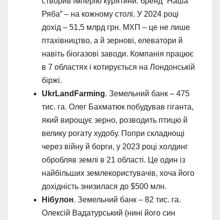
створив імперію курятини: бренд “Наша
Ряба” – на кожному столі. У 2024 році
дохід – 51,5 млрд грн. МХП – це не лише
птахівництво, а й зернові, елеватори й
навіть біогазові заводи. Компанія працює
в 7 областях і котирується на Лондонській
біржі.
UkrLandFarming
. Земельний банк – 475
тис. га. Олег Бахматюк побудував гіганта,
який вирощує зерно, розводить птицю й
велику рогату худобу. Попри складнощі
через війну й борги, у 2023 році холдинг
обробляв землі в 21 області. Це один із
найбільших землекористувачів, хоча його
дохідність знизилася до $500 млн.
Нібулон
. Земельний банк – 82 тис. га.
Олексій Вадатурський (нині його син