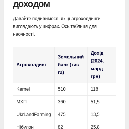
доходом
Давайте подивимося, як ці агрохолдинги
виглядають у цифрах. Ось таблиця для
наочності.
Дохід
Земельний
(2024,
Агрохолдинг
банк (тис.
млрд
га)
грн)
Kernel
510
118
МХП
360
51,5
UkrLandFarming
475
13,5
Нібулон
82
25,8