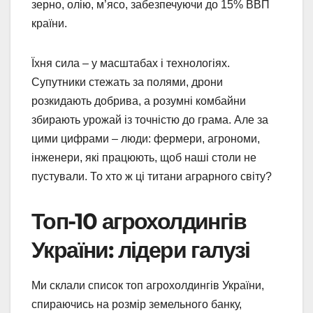
зерно, олію, м’ясо, забезпечуючи до 15% ВВП
країни.
Їхня сила – у масштабах і технологіях.
Супутники стежать за полями, дрони
розкидають добрива, а розумні комбайни
збирають урожай із точністю до грама. Але за
цими цифрами – люди: фермери, агрономи,
інженери, які працюють, щоб наші столи не
пустували. То хто ж ці титани аграрного світу?
Топ-10 агрохолдингів
України: лідери галузі
Ми склали список топ агрохолдингів України,
спираючись на розмір земельного банку,