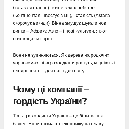
біогазові станції), точне землеробство
(Контінентал інвестує в ШІ), і сталість (Astarta
скорочує викиди). Війна змушує шукати нові
ринки – Африку, Азію – і нові культури, як-от
сочевиця чи сорго.
Вони не зупиняються. Як дерева на родючих
чорноземах, ці агрохолдинги ростуть, міцніють і
плодоносять – для нас і для світу.
Чому ці компанії –
гордість України?
Топ агрохолдинги України – це більше, ніж
бізнес. Вони тримають економіку на плаву,