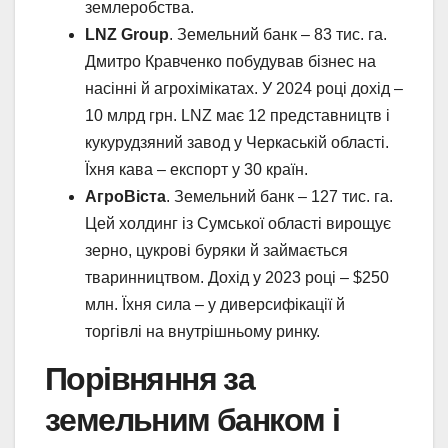
землеробства.
LNZ Group
. Земельний банк – 83 тис. га.
Дмитро Кравченко побудував бізнес на
насінні й агрохімікатах. У 2024 році дохід –
10 млрд грн. LNZ має 12 представництв і
кукурудзяний завод у Черкаській області.
Їхня кава – експорт у 30 країн.
АгроВіста
. Земельний банк – 127 тис. га.
Цей холдинг із Сумської області вирощує
зерно, цукрові буряки й займається
тваринництвом. Дохід у 2023 році – $250
млн. Їхня сила – у диверсифікації й
торгівлі на внутрішньому ринку.
Порівняння за
земельним банком і