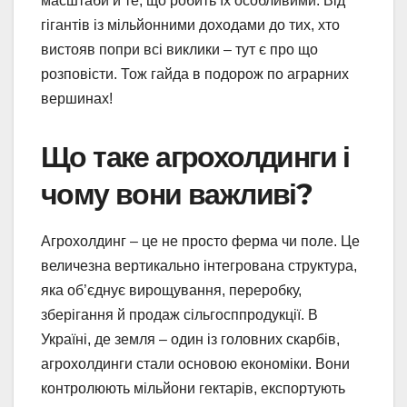
масштаби й те, що робить їх особливими. Від
гігантів із мільйонними доходами до тих, хто
вистояв попри всі виклики – тут є про що
розповісти. Тож гайда в подорож по аграрних
вершинах!
Що таке агрохолдинги і
чому вони важливі?
Агрохолдинг – це не просто ферма чи поле. Це
величезна вертикально інтегрована структура,
яка об’єднує вирощування, переробку,
зберігання й продаж сільгосппродукції. В
Україні, де земля – один із головних скарбів,
агрохолдинги стали основою економіки. Вони
контролюють мільйони гектарів, експортують