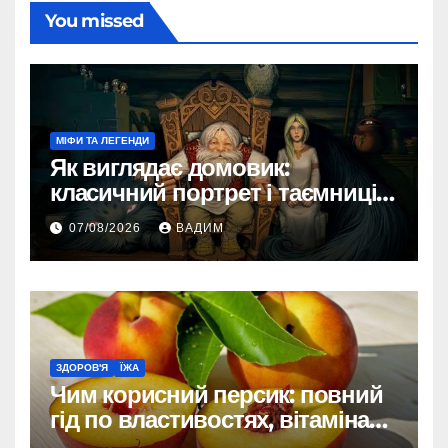
You missed
МІФИ ТА ЛЕГЕНДИ
Як виглядає домовик:
класичний портрет і таємниці
зовнішності
07/08/2026
ВАДИМ
ЗДОРОВ'Я
ЇЖА
Чим корисний персик: повний
гід по властивостях, вітамінах і
впливі на організм