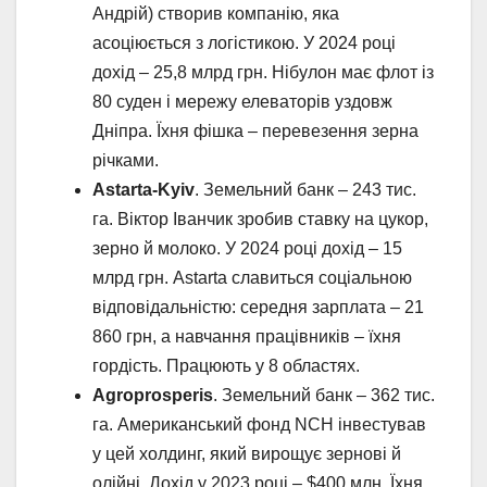
Андрій) створив компанію, яка
асоціюється з логістикою. У 2024 році
дохід – 25,8 млрд грн. Нібулон має флот із
80 суден і мережу елеваторів уздовж
Дніпра. Їхня фішка – перевезення зерна
річками.
Astarta-Kyiv
. Земельний банк – 243 тис.
га. Віктор Іванчик зробив ставку на цукор,
зерно й молоко. У 2024 році дохід – 15
млрд грн. Astarta славиться соціальною
відповідальністю: середня зарплата – 21
860 грн, а навчання працівників – їхня
гордість. Працюють у 8 областях.
Agroprosperis
. Земельний банк – 362 тис.
га. Американський фонд NCH інвестував
у цей холдинг, який вирощує зернові й
олійні. Дохід у 2023 році – $400 млн. Їхня