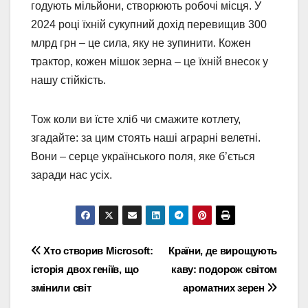
годують мільйони, створюють робочі місця. У
2024 році їхній сукупний дохід перевищив 300
млрд грн – це сила, яку не зупинити. Кожен
трактор, кожен мішок зерна – це їхній внесок у
нашу стійкість.
Тож коли ви їсте хліб чи смажите котлету,
згадайте: за цим стоять наші аграрні велетні.
Вони – серце українського поля, яке б’ється
заради нас усіх.
Навігація
Хто створив Microsoft:
Країни, де вирощують
історія двох геніїв, що
каву: подорож світом
записів
змінили світ
ароматних зерен