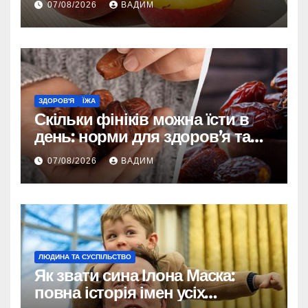
07/08/2026
ВАДИМ
ЗДОРОВ'Я
ЇЖА
Скільки фініків можна їсти в
день: норми для здоров’я та
енергії
07/08/2026
ВАДИМ
ЛЮДИНА ТА СУСПІЛЬСТВО
Як звати сина Ілона Маска:
повна історія імен усіх