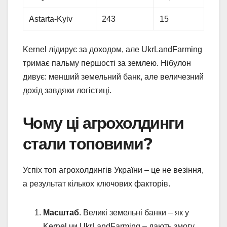
Astarta-Kyiv
243
15
Kernel лідирує за доходом, але UkrLandFarming
тримає пальму першості за землею. Нібулон
дивує: менший земельний банк, але величезний
дохід завдяки логістиці.
Чому ці агрохолдинги
стали топовими?
Успіх топ агрохолдингів України – це не везіння,
а результат кількох ключових факторів.
Масштаб
. Великі земельні банки – як у
Kernel чи UkrLandFarming – дають змогу