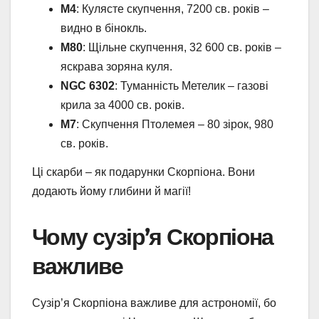
M4
: Кулясте скупчення, 7200 св. років –
видно в бінокль.
M80
: Щільне скупчення, 32 600 св. років –
яскрава зоряна куля.
NGC 6302
: Туманність Метелик – газові
крила за 4000 св. років.
M7
: Скупчення Птолемея – 80 зірок, 980
св. років.
Ці скарби – як подарунки Скорпіона. Вони
додають йому глибини й магії!
Чому сузір’я Скорпіона
важливе
Сузір’я Скорпіона важливе для астрономії, бо