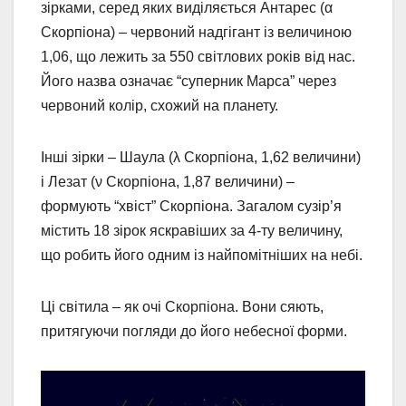
зірками, серед яких виділяється Антарес (α
Скорпіона) – червоний надгігант із величиною
1,06, що лежить за 550 світлових років від нас.
Його назва означає “суперник Марса” через
червоний колір, схожий на планету.
Інші зірки – Шаула (λ Скорпіона, 1,62 величини)
і Лезат (ν Скорпіона, 1,87 величини) –
формують “хвіст” Скорпіона. Загалом сузір’я
містить 18 зірок яскравіших за 4-ту величину,
що робить його одним із найпомітніших на небі.
Ці світила – як очі Скорпіона. Вони сяють,
притягуючи погляди до його небесної форми.