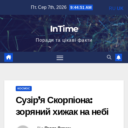
Перейти
Пт. Сер 7th, 2026
9:44:52 AM
RU
UK
до
вмісту
InTime
Поради та цікаві факти
КОСМОС
Сузір’я Скорпіона:
зоряний хижак на небі