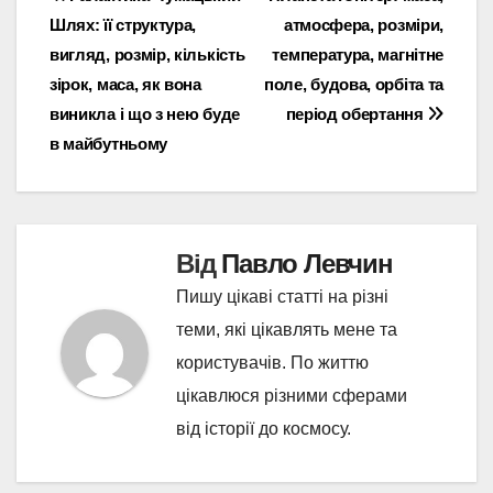
Навігація
Шлях: її структура,
атмосфера, розміри,
записів
вигляд, розмір, кількість
температура, магнітне
зірок, маса, як вона
поле, будова, орбіта та
виникла і що з нею буде
період обертання
в майбутньому
Від
Павло Левчин
Пишу цікаві статті на різні
теми, які цікавлять мене та
користувачів. По життю
цікавлюся різними сферами
від історії до космосу.