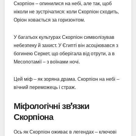
Скорпіон – опинилися на небі, але так, щоб
ніколи не зустрічатися: коли Скорпіон сходить,
Оріон ховається за горизонтом.
У багатьох культурах Скорпіон символізував
небезпеку й захист. У Єгипті він асоціювався з
богинею Серкет, що оберігала від отрути, а в
Месопотамії – з воїнами ночі.
Цей міф – як зоряна драма. Скорпіон на небі –
вічний переможець і страж.
Міфологічні зв’язки
Скорпіона
Ось як Скорпіон оживає в легендах – ключові