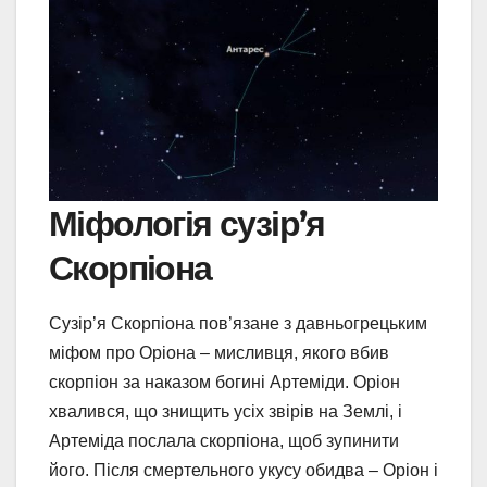
Міфологія сузір’я
Скорпіона
Сузір’я Скорпіона пов’язане з давньогрецьким
міфом про Оріона – мисливця, якого вбив
скорпіон за наказом богині Артеміди. Оріон
хвалився, що знищить усіх звірів на Землі, і
Артеміда послала скорпіона, щоб зупинити
його. Після смертельного укусу обидва – Оріон і