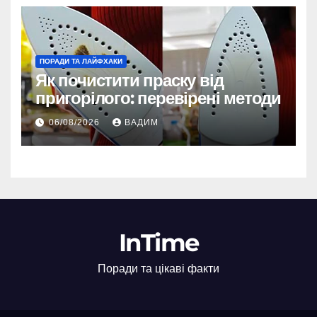
ПОРАДИ ТА ЛАЙФХАКИ
Як почистити праску від
пригорілого: перевірені методи
06/08/2026
ВАДИМ
InTime
Поради та цікаві факти