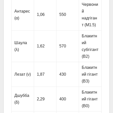
Червони
Антарес
й
1,06
550
(α)
надгіган
т (M1.5)
Блакитн
Шаула
ий
1,62
570
(λ)
субгігант
(B2)
Блакитн
Лезат (ν)
1,87
430
ий гігант
(B3)
Блакитн
Дшубба
2,29
400
ий гігант
(δ)
(B0)