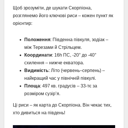
Щоб зрозуміти, де шукати Скорпіона,
розглянемо його ключові риси – кожен пункт як
орієнтир:
Положення
: Південна півкуля, зодіак –
між Терезами й Стрільцем.
Координати
: 16h ПС, -20° до -40°
схилення – нижче екватора.
Видимість
: Літо (червень–серпень) –
найкращий час у північній півкулі.
Площа
: 497 кв. градусів – 33-тє за
розміром сузір’я.
Ці риси – як карта до Скорпіона. Він чекає тих,
хто дивиться на південь!