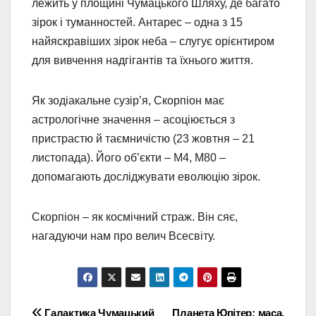
лежить у площині Чумацького Шляху, де багато
зірок і туманностей. Антарес – одна з 15
найяскравіших зірок неба – слугує орієнтиром
для вивчення надгігантів та їхнього життя.
Як зодіакальне сузір’я, Скорпіон має
астрологічне значення – асоціюється з
пристрастю й таємничістю (23 жовтня – 21
листопада). Його об’єкти – M4, M80 –
допомагають досліджувати еволюцію зірок.
Скорпіон – як космічний страж. Він сяє,
нагадуючи нам про велич Всесвіту.
Галактика Чумацький
Планета Юпітер: маса,