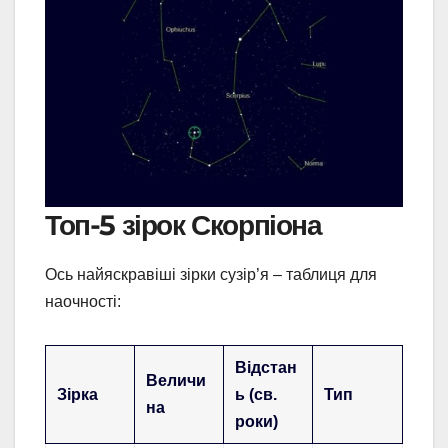
Топ-5 зірок Скорпіона
Ось найяскравіші зірки сузір’я – таблиця для
наочності:
Відстан
Величи
Зірка
ь (св.
Тип
на
роки)