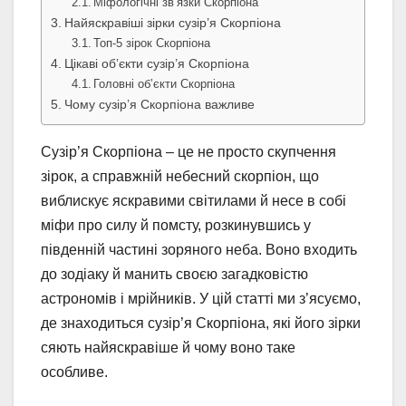
Міфологічні зв’язки Скорпіона
Найяскравіші зірки сузір’я Скорпіона
Топ-5 зірок Скорпіона
Цікаві об’єкти сузір’я Скорпіона
Головні об’єкти Скорпіона
Чому сузір’я Скорпіона важливе
Сузір’я Скорпіона – це не просто скупчення
зірок, а справжній небесний скорпіон, що
виблискує яскравими світилами й несе в собі
міфи про силу й помсту, розкинувшись у
південній частині зоряного неба. Воно входить
до зодіаку й манить своєю загадковістю
астрономів і мрійників. У цій статті ми з’ясуємо,
де знаходиться сузір’я Скорпіона, які його зірки
сяють найяскравіше й чому воно таке
особливе.