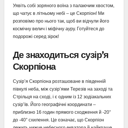
Уявіть собі зоряного воїна з палаючим хвостом,
що чатує в літньому небі – це Скорпіон! Ми
розповімо про нього так, щоб ви відчули його
космічну велич і міфічну ауру. Готуйтеся до
подорожі серед зірок!
Де знаходиться сузір’я
Скорпіона
Сузір’я Скорпіона розташоване в південній
півкулі неба, між сузір’ями Терезів на заході та
Стрільця на сході, і є одним із 12 зодіакальних
сузір’їв. Його географічні координати –
приблизно 16 годин прямого сходження й -20°
до -40° схилення. Це означає, що Скорпіон
лежить нижче небесного екватора й найкраще