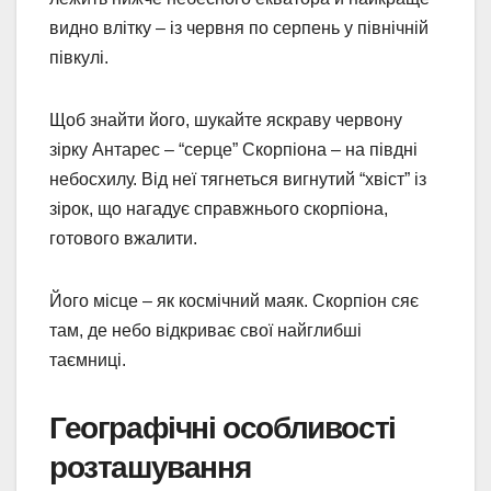
видно влітку – із червня по серпень у північній
півкулі.
Щоб знайти його, шукайте яскраву червону
зірку Антарес – “серце” Скорпіона – на півдні
небосхилу. Від неї тягнеться вигнутий “хвіст” із
зірок, що нагадує справжнього скорпіона,
готового вжалити.
Його місце – як космічний маяк. Скорпіон сяє
там, де небо відкриває свої найглибші
таємниці.
Географічні особливості
розташування