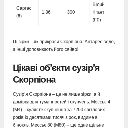
Білий
Саргас
1,86
300
гігант
(θ)
(F0)
Ці зірки – як прикраси Скорпіона. Антарес веде,
а інші доповнюють його сяйво!
Цікаві об’єкти сузір’я
Скорпіона
Сузір’я Скорпіона – це не лише зірки, а й
домівка для туманностей і скупчень. Мессьє 4
(M4) – кулясте скупчення за 7200 світлових
років із десятками тисяч зірок, видиме в
бінокль. Мессьє 80 (M80) – ще одне щільне