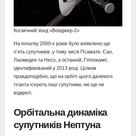
Космічний зонд «Вояджер-2»
На початку 2000-х років було виявлено ще
п’ять супутників, у тому числі Псамате, Сао,
Лаомедея та Несо, а останній, Гіппокамп,
ідентифікований у 2013 році. Цілком
правдоподібно, що на орбіті цього далекого
гіганта існують інші супутники, які ще не
відкриті.
Орбітальна динаміка
супутників Нептуна