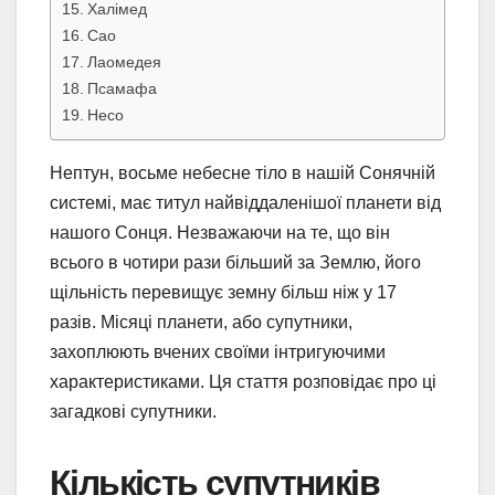
Халімед
Сао
Лаомедея
Псамафа
Несо
Нептун, восьме небесне тіло в нашій Сонячній
системі, має титул найвіддаленішої планети від
нашого Сонця. Незважаючи на те, що він
всього в чотири рази більший за Землю, його
щільність перевищує земну більш ніж у 17
разів. Місяці планети, або супутники,
захоплюють вчених своїми інтригуючими
характеристиками. Ця стаття розповідає про ці
загадкові супутники.
Кількість супутників