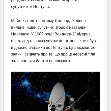
супутником Нептуна.
Майже століття потому Джерард Койпер
виявив інший супутник, згодом названий
Нереїдою. У 1989 році “Вояджер-2” відкрив
шість додаткових супутників, кожен з яких був
відносно близький до Нептуна. Ці знахідки, хоч і
значні, свідчать про те, що про ці небесні тіла
залишається багато невідомого.