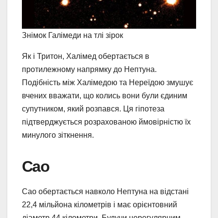
Знімок Галімеди на тлі зірок
Як і Тритон, Халімед обертається в
протилежному напрямку до Нептуна.
Подібність між Халімедою та Нереїдою змушує
вчених вважати, що колись вони були єдиним
супутником, який розпався. Ця гіпотеза
підтверджується розрахованою ймовірністю їх
минулого зіткнення.
Сао
Сао обертається навколо Нептуна на відстані
22,4 мільйона кілометрів і має орієнтовний
діаметр 44 кілометри. Будучи нерегулярним