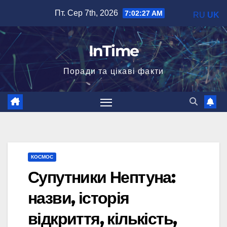
Перейти
Пт. Сер 7th, 2026
7:02:29 AM
RU
UK
до
вмісту
InTime
Поради та цікаві факти
КОСМОС
Супутники Нептуна:
назви, історія
відкриття, кількість,