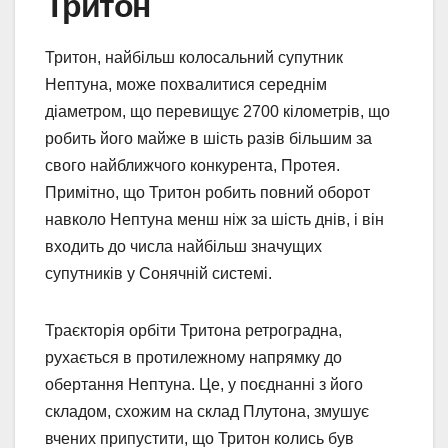
Тритон
Тритон, найбільш колосальний супутник
Нептуна, може похвалитися середнім
діаметром, що перевищує 2700 кілометрів, що
робить його майже в шість разів більшим за
свого найближчого конкурента, Протея.
Примітно, що Тритон робить повний оборот
навколо Нептуна менш ніж за шість днів, і він
входить до числа найбільш значущих
супутників у Сонячній системі.
Траєкторія орбіти Тритона ретроградна,
рухається в протилежному напрямку до
обертання Нептуна. Це, у поєднанні з його
складом, схожим на склад Плутона, змушує
вчених припустити, що Тритон колись був