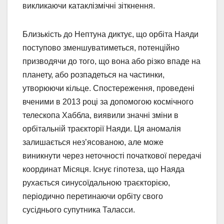
викликаючи катаклізмічні зіткнення.
Близькість до Нептуна диктує, що орбіта Наяди
поступово зменшуватиметься, потенційно
призводячи до того, що вона або різко впаде на
планету, або розпадеться на частинки,
утворюючи кільце. Спостереження, проведені
вченими в 2013 році за допомогою космічного
телескопа Хаббла, виявили значні зміни в
орбітальній траєкторії Наяди. Ця аномалія
залишається нез’ясованою, але може
виникнути через неточності початкової передачі
координат Місяця. Існує гіпотеза, що Наяда
рухається синусоїдальною траєкторією,
періодично перетинаючи орбіту свого
сусіднього супутника Таласси.