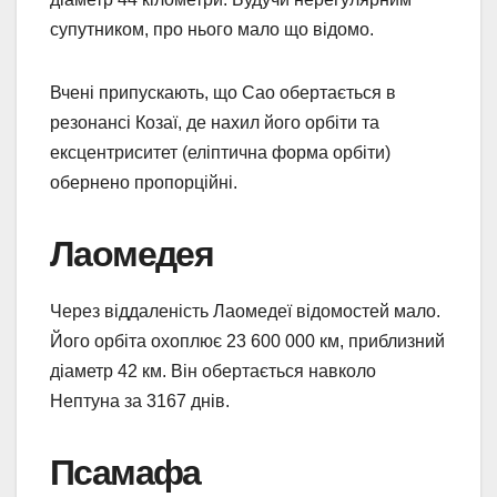
супутником, про нього мало що відомо.
Вчені припускають, що Сао обертається в
резонансі Козаї, де нахил його орбіти та
ексцентриситет (еліптична форма орбіти)
обернено пропорційні.
Лаомедея
Через віддаленість Лаомедеї відомостей мало.
Його орбіта охоплює 23 600 000 км, приблизний
діаметр 42 км. Він обертається навколо
Нептуна за 3167 днів.
Псамафа