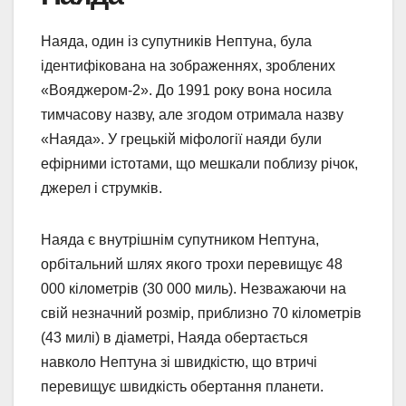
Наяда, один із супутників Нептуна, була
ідентифікована на зображеннях, зроблених
«Вояджером-2». До 1991 року вона носила
тимчасову назву, але згодом отримала назву
«Наяда». У грецькій міфології наяди були
ефірними істотами, що мешкали поблизу річок,
джерел і струмків.
Наяда є внутрішнім супутником Нептуна,
орбітальний шлях якого трохи перевищує 48
000 кілометрів (30 000 миль). Незважаючи на
свій незначний розмір, приблизно 70 кілометрів
(43 милі) в діаметрі, Наяда обертається
навколо Нептуна зі швидкістю, що втричі
перевищує швидкість обертання планети.