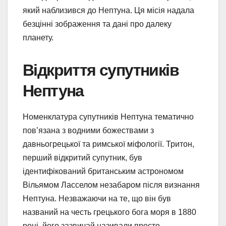
який наблизився до Нептуна. Ця місія надала
безцінні зображення та дані про далеку
планету.
Відкриття супутників
Нептуна
Номенклатура супутників Нептуна тематично
пов’язана з водними божествами з
давньогрецької та римської міфології. Тритон,
перший відкритий супутник, був
ідентифікований британським астрономом
Вільямом Ласселом незабаром після визнання
Нептуна. Незважаючи на те, що він був
названий на честь грецького бога моря в 1880
році, його зазвичай називали просто