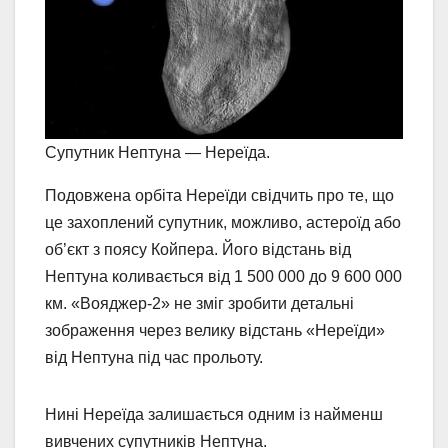
Супутник Нептуна — Нереїда.
Подовжена орбіта Нереїди свідчить про те, що
це захоплений супутник, можливо, астероїд або
об’єкт з поясу Койпера. Його відстань від
Нептуна коливається від 1 500 000 до 9 600 000
км. «Вояджер-2» не зміг зробити детальні
зображення через велику відстань «Нереїди»
від Нептуна під час прольоту.
Нині Нереїда залишається одним із найменш
вивчених супутників Нептуна.