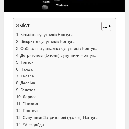
Зміст
Кількість супутників Нептуна
Відкриття супутників Нептуна
Орбітальна динаміка супутників Нептуна
Дотритонові (ближні) супутники Нептуна
Тритон
Наяда
Таласа
Деспіна
Галатея
Лариса
Гіпокамп
Протеус
Супутники Затритонові (далекі) Нептуна
## Нереїда