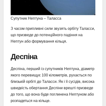
Супутник Нептуна – Таласса
З часом припливні сили звузять орбіту Таласси,
що призведе до потенційного падіння на
Нептун або формування кільця.
Деспіна
Деспіна, перший із супутників Нептуна, діаметр
якого перевищує 100 кілометрів, рухається по
близькій орбіті до Таласси. Як і її сусідів, висока
швидкість обертання Деспіни врешті призведе
до того, що вона буде поглинена Нептуном або
розпадеться на кільце.