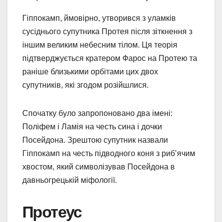
Гіппокамп, ймовірно, утворився з уламків
сусіднього супутника Протея після зіткнення з
іншим великим небесним тілом. Ця теорія
підтверджується кратером Фарос на Протею та
раніше близькими орбітами цих двох
супутників, які згодом розійшлися.
Спочатку було запропоновано два імені:
Поліфем і Ламія на честь сина і дочки
Посейдона. Зрештою супутник назвали
Гіппокамп на честь підводного коня з риб’ячим
хвостом, який символізував Посейдона в
давньогрецькій міфології.
Протеус