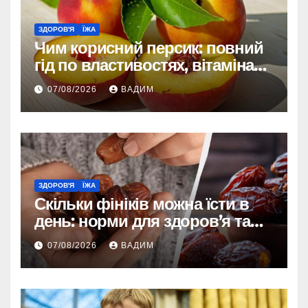
ЗДОРОВ'Я
ЇЖА
Чим корисний персик: повний
гід по властивостях, вітамінах і
впливі на організм
07/08/2026
ВАДИМ
ЗДОРОВ'Я
ЇЖА
Скільки фініків можна їсти в
день: норми для здоров’я та
енергії
07/08/2026
ВАДИМ