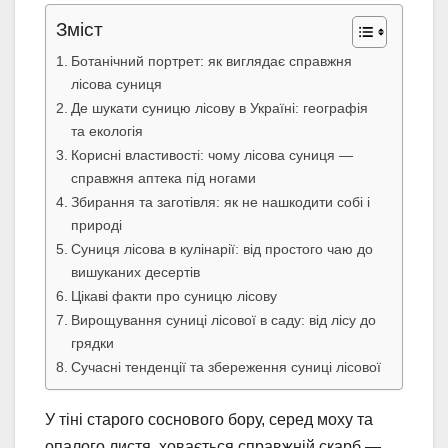
Зміст
Ботанічний портрет: як виглядає справжня
лісова суниця
Де шукати суницю лісову в Україні: географія
та екологія
Корисні властивості: чому лісова суниця —
справжня аптека під ногами
Збирання та заготівля: як не нашкодити собі і
природі
Суниця лісова в кулінарії: від простого чаю до
вишуканих десертів
Цікаві факти про суницю лісову
Вирощування суниці лісової в саду: від лісу до
грядки
Сучасні тенденції та збереження суниці лісової
У тіні старого соснового бору, серед моху та
опалого листя, ховається справжній скарб —