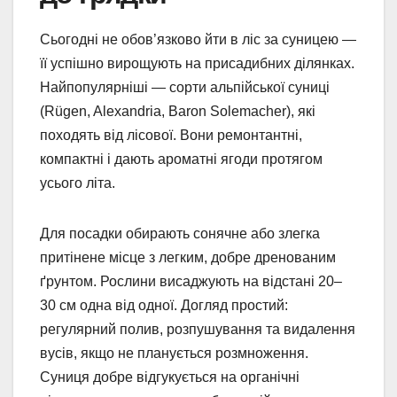
Сьогодні не обов’язково йти в ліс за суницею —
її успішно вирощують на присадибних ділянках.
Найпопулярніші — сорти альпійської суниці
(Rügen, Alexandria, Baron Solemacher), які
походять від лісової. Вони ремонтантні,
компактні і дають ароматні ягоди протягом
усього літа.
Для посадки обирають сонячне або злегка
притінене місце з легким, добре дренованим
ґрунтом. Рослини висаджують на відстані 20–
30 см одна від одної. Догляд простий:
регулярний полив, розпушування та видалення
вусів, якщо не планується розмноження.
Суниця добре відгукується на органічні