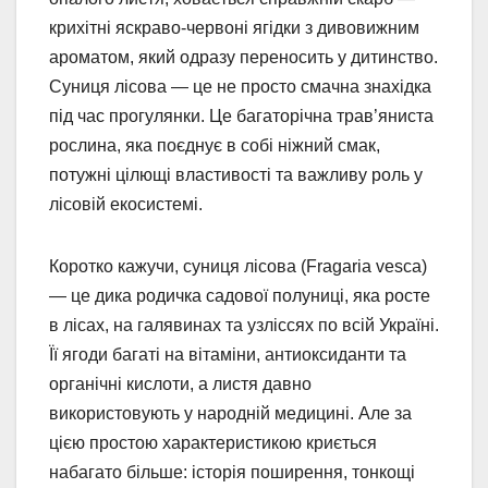
крихітні яскраво-червоні ягідки з дивовижним
ароматом, який одразу переносить у дитинство.
Суниця лісова — це не просто смачна знахідка
під час прогулянки. Це багаторічна трав’яниста
рослина, яка поєднує в собі ніжний смак,
потужні цілющі властивості та важливу роль у
лісовій екосистемі.
Коротко кажучи, суниця лісова (Fragaria vesca)
— це дика родичка садової полуниці, яка росте
в лісах, на галявинах та узліссях по всій Україні.
Її ягоди багаті на вітаміни, антиоксиданти та
органічні кислоти, а листя давно
використовують у народній медицині. Але за
цією простою характеристикою криється
набагато більше: історія поширення, тонкощі