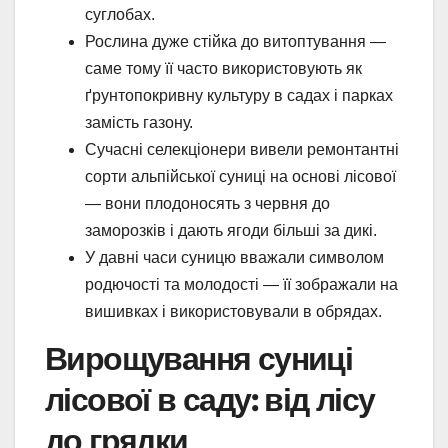
суглобах.
Рослина дуже стійка до витоптування —
саме тому її часто використовують як
ґрунтопокривну культуру в садах і парках
замість газону.
Сучасні селекціонери вивели ремонтантні
сорти альпійської суниці на основі лісової
— вони плодоносять з червня до
заморозків і дають ягоди більші за дикі.
У давні часи суницю вважали символом
родючості та молодості — її зображали на
вишивках і використовували в обрядах.
Вирощування суниці
лісової в саду: від лісу
до грядки