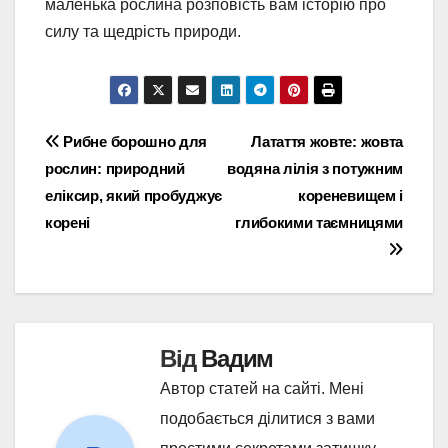
маленька рослина розповість вам історію про
силу та щедрість природи.
Навігація
Рибне борошно для
Латаття жовте: жовта
рослин: природний
водяна лілія з потужним
записів
еліксир, який пробуджує
кореневищем і
корені
глибокими таємницями
Від
Вадим
Автор статей на сайті. Мені
подобається ділитися з вами