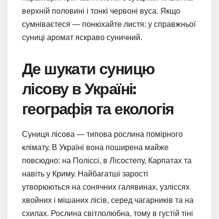
верхній половині і тонкі червоні вуса. Якщо
сумніваєтеся — понюхайте листя: у справжньої
суниці аромат яскраво суничний.
Де шукати суницю
лісову в Україні:
географія та екологія
Суниця лісова — типова рослина помірного
клімату. В Україні вона поширена майже
повсюдно: на Поліссі, в Лісостепу, Карпатах та
навіть у Криму. Найбагатші зарості
утворюються на сонячних галявинах, узліссях
хвойних і мішаних лісів, серед чагарників та на
схилах. Рослина світлолюбна, тому в густій тіні