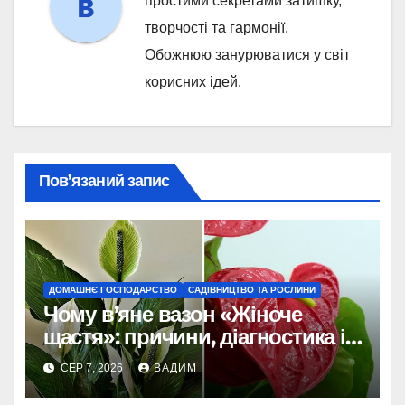
простими секретами затишку,
творчості та гармонії.
Обожнюю занурюватися у світ
корисних ідей.
Пов’язаний запис
ДОМАШНЄ ГОСПОДАРСТВО
САДІВНИЦТВО ТА РОСЛИНИ
Чому в’яне вазон «Жіноче
щастя»: причини, діагностика і
порятунок рослини
СЕР 7, 2026
ВАДИМ