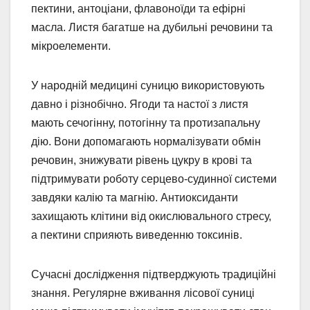
пектини, антоціани, флавоноїди та ефірні
масла. Листя багатше на дубильні речовини та
мікроелементи.
У народній медицині суницю використовують
давно і різнобічно. Ягоди та настої з листя
мають сечогінну, потогінну та протизапальну
дію. Вони допомагають нормалізувати обмін
речовин, знижувати рівень цукру в крові та
підтримувати роботу серцево-судинної системи
завдяки калію та магнію. Антиоксиданти
захищають клітини від окислювального стресу,
а пектини сприяють виведенню токсинів.
Сучасні дослідження підтверджують традиційні
знання. Регулярне вживання лісової суниці