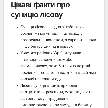
Цікаві факти про
суницю лісову
Суниця лісова — одна з небагатьох
рослин, у якої «ягода» насправді є
розрослим квітколожем, а справжні плоди
— дрібні горішки на її поверхні.
У деяких регіонах України суницю
називають «полуницею» або
«земляницею», хоча ботанічно це різні
рослини — справжня полуниця має більш
солодкі та великі ягоди.
Лісова суниця містить природні
саліцилати — речовини, схожі за дією на
аспірин, тому її традиційно
використовували при застуді та болях у