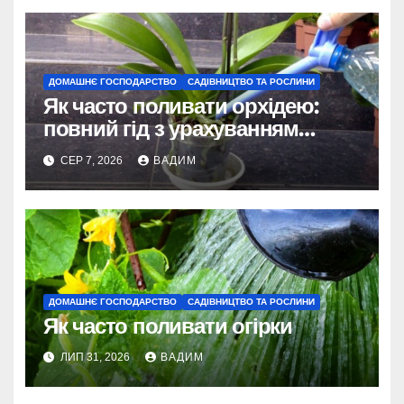
ДОМАШНЄ ГОСПОДАРСТВО
САДІВНИЦТВО ТА РОСЛИНИ
Як часто поливати орхідею:
повний гід з урахуванням
сезону та виду
СЕР 7, 2026
ВАДИМ
ДОМАШНЄ ГОСПОДАРСТВО
САДІВНИЦТВО ТА РОСЛИНИ
Як часто поливати огірки
ЛИП 31, 2026
ВАДИМ