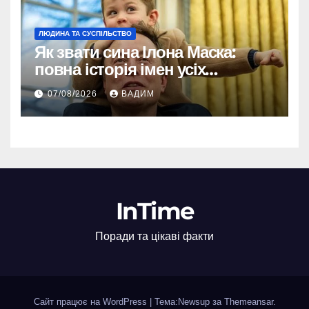
ЛЮДИНА ТА СУСПІЛЬСТВО
Як звати сина Ілона Маска:
повна історія імен усіх
хлопчиків мільярдера
07/08/2026
ВАДИМ
InTime
Поради та цікаві факти
Сайт працює на WordPress
|
Тема:Newsup за
Themeansar
.