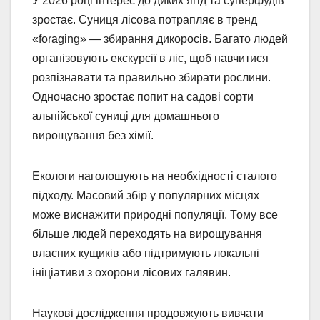
У 2026 році інтерес до диких ягід та суперфудів
зростає. Суниця лісова потрапляє в тренд
«foraging» — збирання дикоросів. Багато людей
організовують екскурсії в ліс, щоб навчитися
розпізнавати та правильно збирати рослини.
Одночасно зростає попит на садові сорти
альпійської суниці для домашнього
вирощування без хімії.
Екологи наголошують на необхідності сталого
підходу. Масовий збір у популярних місцях
може виснажити природні популяції. Тому все
більше людей переходять на вирощування
власних кущиків або підтримують локальні
ініціативи з охорони лісових галявин.
Наукові дослідження продовжують вивчати