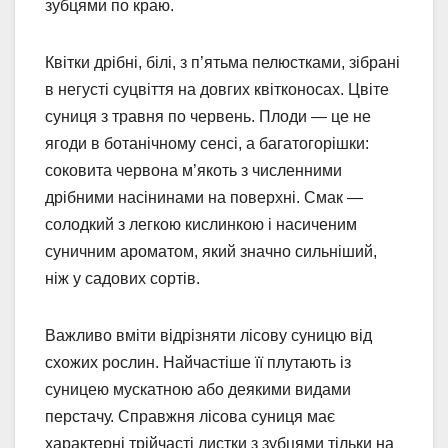
зубцями по краю.
Квітки дрібні, білі, з п’ятьма пелюстками, зібрані
в негусті суцвіття на довгих квітконосах. Цвіте
суниця з травня по червень. Плоди — це не
ягоди в ботанічному сенсі, а багатогорішки:
соковита червона м’якоть з численними
дрібними насінинами на поверхні. Смак —
солодкий з легкою кислинкою і насиченим
суничним ароматом, який значно сильніший,
ніж у садових сортів.
Важливо вміти відрізняти лісову суницю від
схожих рослин. Найчастіше її плутають із
суницею мускатною або деякими видами
перстачу. Справжня лісова суниця має
характерні трійчасті листки з зубцями тільки на