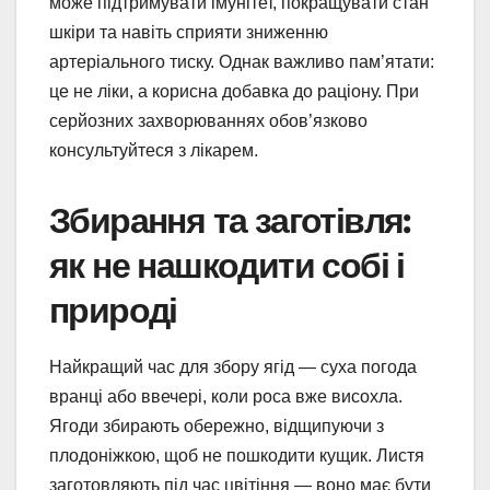
може підтримувати імунітет, покращувати стан
шкіри та навіть сприяти зниженню
артеріального тиску. Однак важливо пам’ятати:
це не ліки, а корисна добавка до раціону. При
серйозних захворюваннях обов’язково
консультуйтеся з лікарем.
Збирання та заготівля:
як не нашкодити собі і
природі
Найкращий час для збору ягід — суха погода
вранці або ввечері, коли роса вже висохла.
Ягоди збирають обережно, відщипуючи з
плодоніжкою, щоб не пошкодити кущик. Листя
заготовляють під час цвітіння — воно має бути