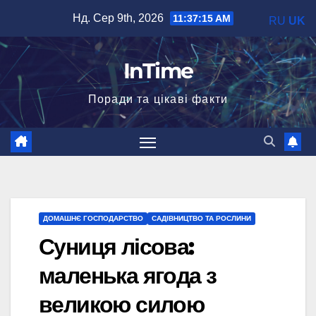
Перейти
Нд. Сер 9th, 2026
11:37:16 AM
RU
UK
до
вмісту
InTime
Поради та цікаві факти
ДОМАШНЄ ГОСПОДАРСТВО
САДІВНИЦТВО ТА РОСЛИНИ
Суниця лісова:
маленька ягода з
великою силою