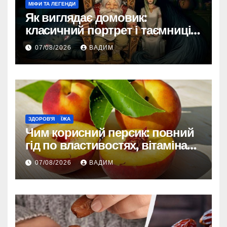
МІФИ ТА ЛЕГЕНДИ
Як виглядає домовик:
класичний портрет і таємниці
зовнішності
07/08/2026
ВАДИМ
ЗДОРОВ'Я
ЇЖА
Чим корисний персик: повний
гід по властивостях, вітамінах і
впливі на організм
07/08/2026
ВАДИМ