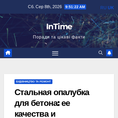
Перейти
Сб. Сер 8th, 2026
9:51:23 AM
RU
UK
до
вмісту
InTime
Поради та цікаві факти
БУДІВНИЦТВО ТА РЕМОНТ
Стальная опалубка
для бетона: ее
качества и