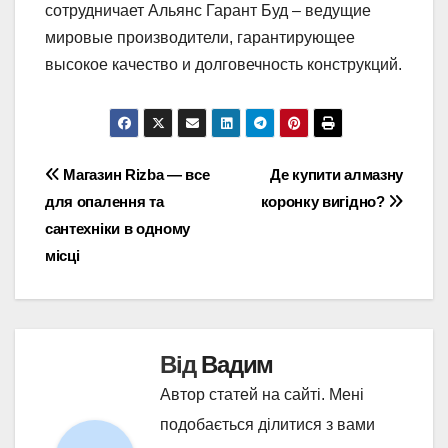
сотрудничает Альянс Гарант Буд – ведущие
мировые производители, гарантирующее
высокое качество и долговечность конструкций.
Навігація
Магазин Rizba — все
Де купити алмазну
для опалення та
коронку вигідно?
записів
сантехніки в одному
місці
Від
Вадим
Автор статей на сайті. Мені
подобається ділитися з вами