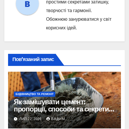
простими секретами затишку,
творчості та гармонії.
Обожнюю занурюватися у світ
корисних ідей.
Пов’язаний запис
БУДІВНИЦТВО ТА РЕМОНТ
Як замішувати цемент:
пропорції, способи та секрети
міцного розчину
ЛИП 22, 2026
ВАДИМ