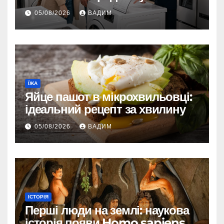
05/08/2026
ВАДИМ
ЇЖА
Яйце пашот в мікрохвильовці:
ідеальний рецепт за хвилину
05/08/2026
ВАДИМ
ІСТОРІЯ
Перші люди на землі: наукова
історія появи Homo sapiens