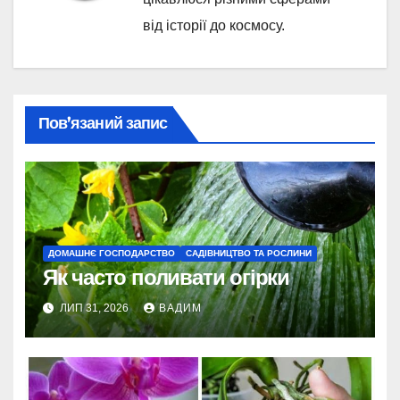
від історії до космосу.
Пов’язаний запис
ДОМАШНЄ ГОСПОДАРСТВО
САДІВНИЦТВО ТА РОСЛИНИ
Як часто поливати огірки
ЛИП 31, 2026
ВАДИМ