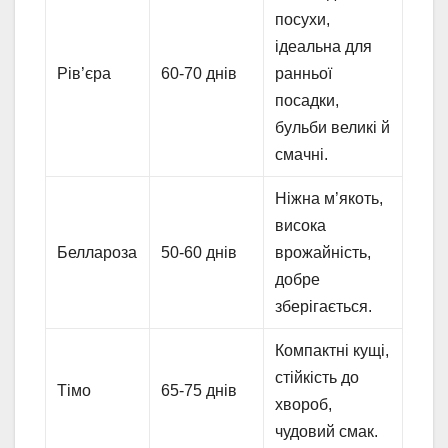
посухи,
ідеальна для
Рів’єра
60-70 днів
ранньої
посадки,
бульби великі й
смачні.
Ніжна м’якоть,
висока
Беллароза
50-60 днів
врожайність,
добре
зберігається.
Компактні кущі,
стійкість до
Тімо
65-75 днів
хвороб,
чудовий смак.