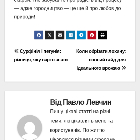
— адже городництво — це ще й про любов до
природи!
Навігація
Сурфінія і петунія:
Коли обрізати лохину:
різниця, яку варто знати
повний гайд для
записів
ідеального врожаю
Від
Павло Левчин
Пишу цікаві статті на різні
теми, які цікавлять мене та
користувачів. По життю
цікавлюся різними сферами