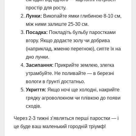
простір для росту.
Лунки:
Викопайте ямки глибиною 8-10 см,
між ними залиште 25-30 см.
Посадка:
Покладіть бульбу паростками
вгору. Якщо додаєте золу чи добрива
(наприклад, жменю перегною), сипте їх на
дно лунки.
Засипання:
Прикрийте землею, злегка
утрамбуйте. Не поливайте — в березні
вологи в ґрунті достатньо.
Укриття:
Якщо ночі ще холодні, накрийте
грядку агроволокном чи плівкою до появи
сходів.
Через 2-3 тижні з’являться перші паростки — і
це буде ваш маленький городній тріумф!