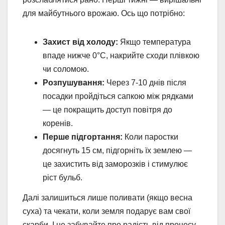
для майбутнього врожаю. Ось що потрібно:
Захист від холоду:
Якщо температура
впаде нижче 0°C, накрийте сходи плівкою
чи соломою.
Розпушування:
Через 7-10 днів після
посадки пройдіться сапкою між рядками
— це покращить доступ повітря до
коренів.
Перше підгортання:
Коли паростки
досягнуть 15 см, підгорніть їх землею —
це захистить від заморозків і стимулює
ріст бульб.
Далі залишиться лише поливати (якщо весна
суха) та чекати, коли земля подарує вам свої
скарби. І не забувайте про радість від процесу