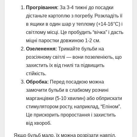
Прогрівання:
За 3-4 тижні до посадки
дістаньте картоплю з погребу. Розкладіть її
в ящики в один шар у теплому (+14-16°C) і
світлому місці. Це пробудить “вічка” і дасть
міцні паростки довжиною 1-2 см.
Озеленення:
Тримайте бульби на
розсіяному світлі — вони позеленіють, що
захистить їх від гнилі та підвищить
стійкість.
Обробка:
Перед посадкою можна
замочити бульби в слабкому розчині
марганцівки (5-10 хвилин) або обприскати
стимулятором росту, наприклад, “Епіном”.
Це прискорить проростання і захистить
від хвороб.
Якщо бульб мало, їх можна розрізати навпіл,