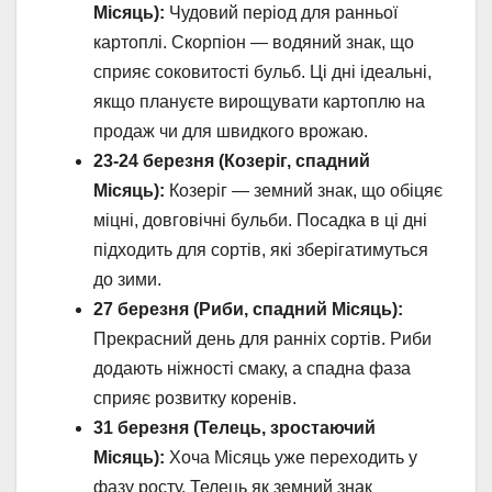
Місяць):
Чудовий період для ранньої
картоплі. Скорпіон — водяний знак, що
сприяє соковитості бульб. Ці дні ідеальні,
якщо плануєте вирощувати картоплю на
продаж чи для швидкого врожаю.
23-24 березня (Козеріг, спадний
Місяць):
Козеріг — земний знак, що обіцяє
міцні, довговічні бульби. Посадка в ці дні
підходить для сортів, які зберігатимуться
до зими.
27 березня (Риби, спадний Місяць):
Прекрасний день для ранніх сортів. Риби
додають ніжності смаку, а спадна фаза
сприяє розвитку коренів.
31 березня (Телець, зростаючий
Місяць):
Хоча Місяць уже переходить у
фазу росту, Телець як земний знак