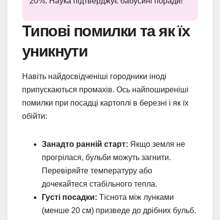
20%. Наука підтверджує бабусині поради!
Типові помилки та як їх
уникнути
Навіть найдосвідченіші городники іноді
припускаються промахів. Ось найпоширеніші
помилки при посадці картоплі в березні і як їх
обійти:
Занадто ранній старт:
Якщо земля не
прогрілася, бульби можуть загнити.
Перевіряйте температуру або
дочекайтеся стабільного тепла.
Густі посадки:
Тіснота між лунками
(менше 20 см) призведе до дрібних бульб.