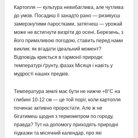
Картопля — культура невибаглива, але чутлива
до умов. Посадиш її занадто рано — ризикуєш
замерзнутими паростками, затягнеш — урожай
може не встигнути визріти до осені. Березень, з
його примхливою погодою, ставить перед нами
виклик: як вгадати ідеальний момент?
Відповідь криється в гармонії природи:
температурі ґрунту, фазах Місяця і навіть у
мудрості наших предків.
Температура землі має бути не нижче +8°C на
глибині 10-12 см — це той поріг, коли картопля
починає активно проростати. Але ж не
бігатимеш щодня з термометром по городу,
правда? Тут на допомогу приходять природні
підказки та місячний календар, про які