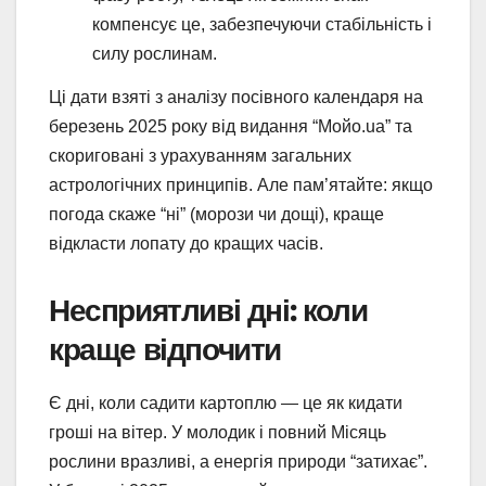
компенсує це, забезпечуючи стабільність і
силу рослинам.
Ці дати взяті з аналізу посівного календаря на
березень 2025 року від видання “Мойо.ua” та
скориговані з урахуванням загальних
астрологічних принципів. Але пам’ятайте: якщо
погода скаже “ні” (морози чи дощі), краще
відкласти лопату до кращих часів.
Несприятливі дні: коли
краще відпочити
Є дні, коли садити картоплю — це як кидати
гроші на вітер. У молодик і повний Місяць
рослини вразливі, а енергія природи “затихає”.