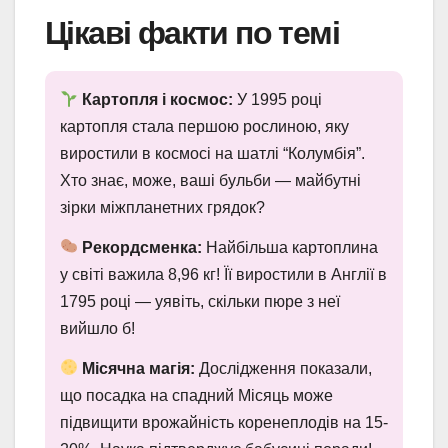
Цікаві факти по темі
Картопля і космос:
У 1995 році
картопля стала першою рослиною, яку
виростили в космосі на шатлі “Колумбія”.
Хто знає, може, ваші бульби — майбутні
зірки міжпланетних грядок?
Рекордсменка:
Найбільша картоплина
у світі важила 8,96 кг! Її виростили в Англії в
1795 році — уявіть, скільки пюре з неї
вийшло б!
Місячна магія:
Дослідження показали,
що посадка на спадний Місяць може
підвищити врожайність коренеплодів на 15-