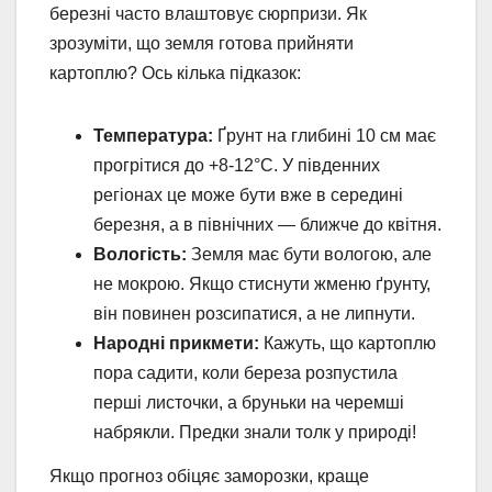
березні часто влаштовує сюрпризи. Як
зрозуміти, що земля готова прийняти
картоплю? Ось кілька підказок:
Температура:
Ґрунт на глибині 10 см має
прогрітися до +8-12°C. У південних
регіонах це може бути вже в середині
березня, а в північних — ближче до квітня.
Вологість:
Земля має бути вологою, але
не мокрою. Якщо стиснути жменю ґрунту,
він повинен розсипатися, а не липнути.
Народні прикмети:
Кажуть, що картоплю
пора садити, коли береза розпустила
перші листочки, а бруньки на черемші
набрякли. Предки знали толк у природі!
Якщо прогноз обіцяє заморозки, краще