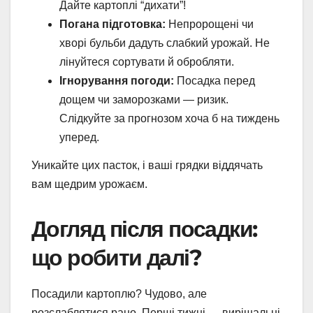
Дайте картоплі “дихати”!
Погана підготовка:
Непророщені чи
хворі бульби дадуть слабкий урожай. Не
лінуйтеся сортувати й обробляти.
Ігнорування погоди:
Посадка перед
дощем чи заморозками — ризик.
Слідкуйте за прогнозом хоча б на тиждень
уперед.
Уникайте цих пасток, і ваші грядки віддячать
вам щедрим урожаєм.
Догляд після посадки:
що робити далі?
Посадили картоплю? Чудово, але
розслаблятися рано. Перші тижні — вирішальні