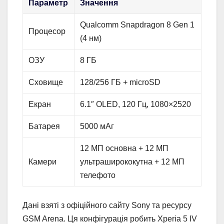
Параметр
Значення
Qualcomm Snapdragon 8 Gen 1
Процесор
(4 нм)
ОЗУ
8 ГБ
Сховище
128/256 ГБ + microSD
Екран
6.1″ OLED, 120 Гц, 1080×2520
Батарея
5000 мАг
12 МП основна + 12 МП
Камери
ультраширококутна + 12 МП
телефото
Дані взяті з офіційного сайту Sony та ресурсу
GSM Arena. Ця конфігурація робить Xperia 5 IV