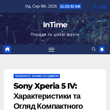
Перейти
Нд. Сер 9th, 2026
11:23:33 AM
RU
UK
до
вмісту
InTime
Поради та цікаві факти
ТЕХНОЛОГІЇ, ТЕХНІКА ТА ГАДЖЕТИ
Sony Xperia 5 IV:
Характеристики та
Огляд Компактного