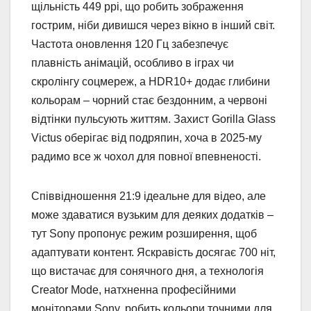
щільність 449 ppi, що робить зображення
гострим, ніби дивишся через вікно в інший світ.
Частота оновлення 120 Гц забезпечує
плавність анімацій, особливо в іграх чи
скролінгу соцмереж, а HDR10+ додає глибини
кольорам – чорний стає бездонним, а червоні
відтінки пульсують життям. Захист Gorilla Glass
Victus оберігає від подряпин, хоча в 2025-му
радимо все ж чохол для повної впевненості.
Співвідношення 21:9 ідеальне для відео, але
може здаватися вузьким для деяких додатків –
тут Sony пропонує режим розширення, щоб
адаптувати контент. Яскравість досягає 700 ніт,
що вистачає для сонячного дня, а технологія
Creator Mode, натхненна професійними
моніторами Sony, робить кольори точними для