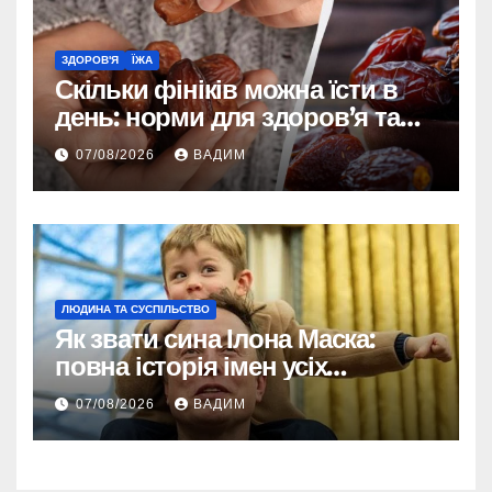
ЗДОРОВ'Я
ЇЖА
Скільки фініків можна їсти в
день: норми для здоров’я та
енергії
07/08/2026
ВАДИМ
ЛЮДИНА ТА СУСПІЛЬСТВО
Як звати сина Ілона Маска:
повна історія імен усіх
хлопчиків мільярдера
07/08/2026
ВАДИМ