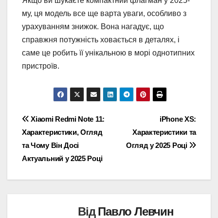
Якщо ви шукаєте компактний флагман у 2025-
му, ця модель все ще варта уваги, особливо з
урахуванням знижок. Вона нагадує, що
справжня потужність ховається в деталях, і
саме це робить її унікальною в морі однотипних
пристроїв.
Навігація
Xiaomi Redmi Note 11:
iPhone XS:
Характеристики, Огляд
Характеристики та
записів
та Чому Він Досі
Огляд у 2025 Році
Актуальний у 2025 Році
Від
Павло Левчин