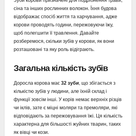
Зуби корови призначені для подрібнення трави,
сіна та інших рослинних волокон. Їхня будова
відображає спосіб життя та харчування, адже
корови проводять години, пережовуючи їжу,
щоб полегшити її травлення. Давайте
розберемося, скільки зубів у корови, як вони
розташовані та яку роль відіграють.
Загальна кількість зубів
Доросла корова має
32 зуби
, що збігається з
кількістю зубів у людини, але їхній склад і
функції зовсім інші. У корів немає верхніх різців
чи іклів, зате є міцні моляри та премоляри, які
відповідають за пережовування їжі. Ця кількість
характерна для більшості жуйних тварин, таких
як вівці чи кози.