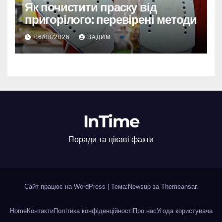
Як почистити праску від
пригорілого: перевірені методи
06/08/2026
ВАДИМ
InTime
Поради та цікаві факти
Сайт працює на WordPress
|
Тема:Newsup за
Themeansar
.
Home
Контакти
Політика конфіденційності
Про нас
Угода користувача