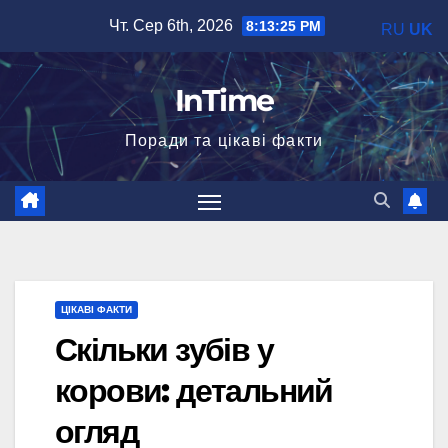
Перейти
Чт. Сер 6th, 2026
8:13:27 PM
RU
UK
до
вмісту
InTime
Поради та цікаві факти
ЦІКАВІ ФАКТИ
Скільки зубів у
корови: детальний
огляд