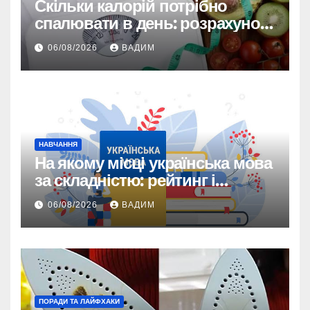
Скільки калорій потрібно
спалювати в день: розрахунок
TDEE і безпечні норми
06/08/2026
ВАДИМ
НАВЧАННЯ
На якому місці українська мова
за складністю: рейтинг і
реальність
06/08/2026
ВАДИМ
ПОРАДИ ТА ЛАЙФХАКИ