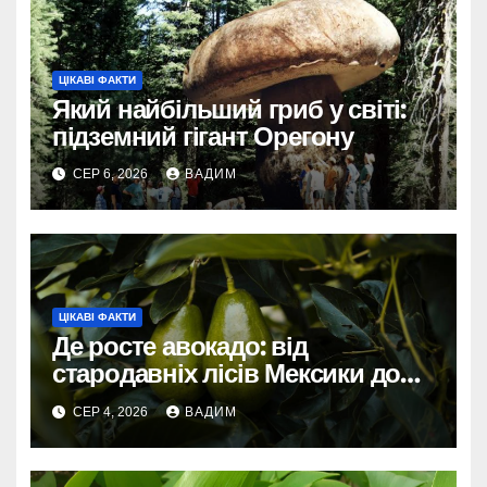
ЦІКАВІ ФАКТИ
Який найбільший гриб у світі:
підземний гігант Орегону
СЕР 6, 2026
ВАДИМ
ЦІКАВІ ФАКТИ
Де росте авокадо: від
стародавніх лісів Мексики до
сучасних плантацій світу
СЕР 4, 2026
ВАДИМ