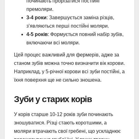
починають прорізатися постійні
премоляри.
3-4 роки
: Завершується заміна різців,
з’являються перші постійні моляри.
4-5 років
: Формується повний набір зубів,
включаючи всі моляри.
Цей процес важливий для фермерів, адже за
станом зубів можна точно визначити вік корови.
Наприклад, у 5-річної корови всі зуби постійні, а
їхня поверхня ще не сильно зношена.
Зуби у старих корів
У корів старше 10-12 років зуби починають
зношуватися. Різці стають коротшими, а
моляри втрачають свої гребені, що ускладнює