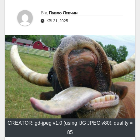
Від
Павло Левчин
КВІ 21, 2025
CREATOR: gd-jpeg v1.0 (using IJG JPEG v80), quality =
85