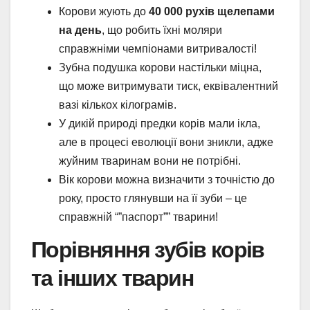
Корови жують до
40 000 рухів щелепами
на день
, що робить їхні моляри
справжніми чемпіонами витривалості!
Зубна подушка корови настільки міцна,
що може витримувати тиск, еквівалентний
вазі кількох кілограмів.
У дикій природі предки корів мали ікла,
але в процесі еволюції вони зникли, адже
жуйним тваринам вони не потрібні.
Вік корови можна визначити з точністю до
року, просто глянувши на її зуби – це
справжній “”паспорт”” тварини!
Порівняння зубів корів
та інших тварин