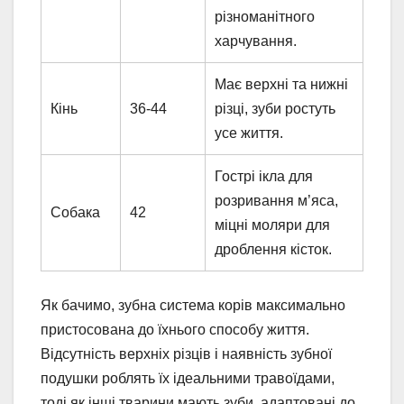
різноманітного
харчування.
Має верхні та нижні
Кінь
36-44
різці, зуби ростуть
усе життя.
Гострі ікла для
розривання м’яса,
Собака
42
міцні моляри для
дроблення кісток.
Як бачимо, зубна система корів максимально
пристосована до їхнього способу життя.
Відсутність верхніх різців і наявність зубної
подушки роблять їх ідеальними травоїдами,
тоді як інші тварини мають зуби, адаптовані до