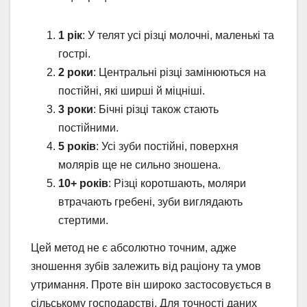
1 рік
: У телят усі різці молочні, маленькі та
гострі.
2 роки
: Центральні різці замінюються на
постійні, які ширші й міцніші.
3 роки
: Бічні різці також стають
постійними.
5 років
: Усі зуби постійні, поверхня
молярів ще не сильно зношена.
10+ років
: Різці коротшають, моляри
втрачають гребені, зуби виглядають
стертими.
Цей метод не є абсолютно точним, адже
зношення зубів залежить від раціону та умов
утримання. Проте він широко застосовується в
сільському господарстві. Для точності даних