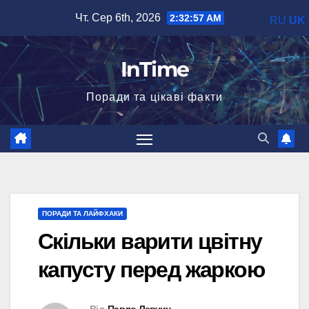
Перейти
Чт. Сер 6th, 2026
2:32:58 AM
RU
UK
до
вмісту
InTime
Поради та цікаві факти
ПОРАДИ ТА ЛАЙФХАКИ
Скільки варити цвітну
капусту перед жаркою