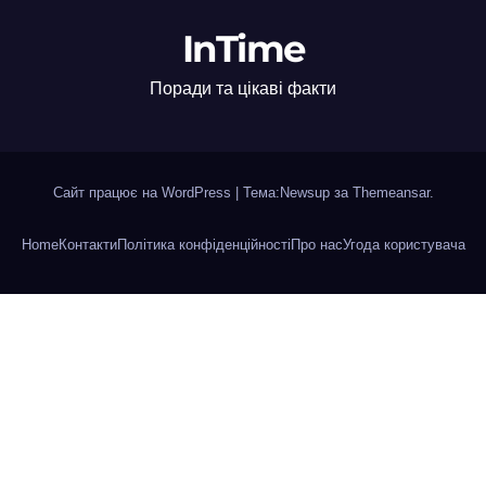
InTime
Поради та цікаві факти
Сайт працює на WordPress
|
Тема:Newsup за
Themeansar
.
Home
Контакти
Політика конфіденційності
Про нас
Угода користувача