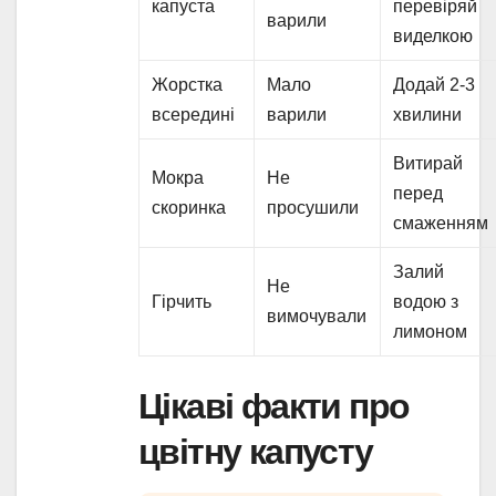
капуста
перевіряй
варили
виделкою
Жорстка
Мало
Додай 2-3
всередині
варили
хвилини
Витирай
Мокра
Не
перед
скоринка
просушили
смаженням
Залий
Не
Гірчить
водою з
вимочували
лимоном
Цікаві факти про
цвітну капусту