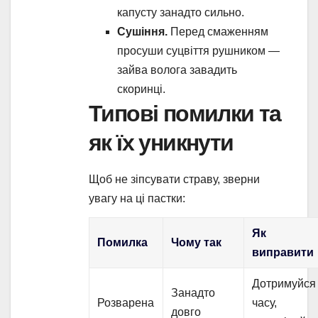
капусту занадто сильно.
Сушіння.
Перед смаженням
просуши суцвіття рушником —
зайва волога завадить
скоринці.
Типові помилки та
як їх уникнути
Щоб не зіпсувати страву, зверни
увагу на ці пастки:
Як
Помилка
Чому так
виправити
Дотримуйся
Занадто
Розварена
часу,
довго