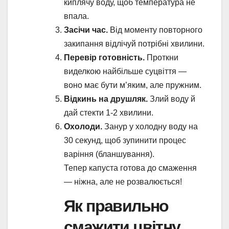
киплячу воду, щоб температура не
впала.
Засічи час.
Від моменту повторного
закипання відлічуй потрібні хвилини.
Перевір готовність.
Проткни
виделкою найбільше суцвіття —
воно має бути м’яким, але пружним.
Відкинь на друшляк.
Злий воду й
дай стекти 1-2 хвилини.
Охолоди.
Занур у холодну воду на
30 секунд, щоб зупинити процес
варіння (бланшування).
Тепер капуста готова до смаження
— ніжна, але не розвалюється!
Як правильно
смажити цвітну