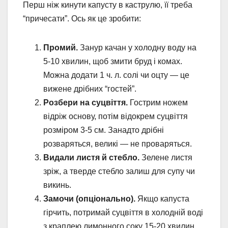
Перш ніж кинути капусту в каструлю, її треба
“причесати”. Ось як це зробити:
Промий.
Занур качан у холодну воду на
5-10 хвилин, щоб змити бруд і комах.
Можна додати 1 ч. л. солі чи оцту — це
вижене дрібних “гостей”.
Розбери на суцвіття.
Гострим ножем
відріж основу, потім відокрем суцвіття
розміром 3-5 см. Занадто дрібні
розваряться, великі — не проваряться.
Видали листя й стебло.
Зелене листя
зріж, а тверде стебло залиш для супу чи
викинь.
Замочи (опціонально).
Якщо капуста
гірчить, потримай суцвіття в холодній воді
з краплею лимонного соку 15-20 хвилин.