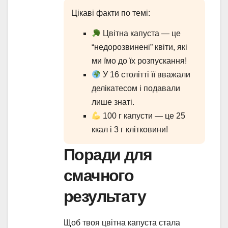
Цікаві факти по темі:
Цвітна капуста — це
“недорозвинені” квіти, які
ми їмо до їх розпускання!
У 16 столітті її вважали
делікатесом і подавали
лише знаті.
100 г капусти — це 25
ккал і 3 г клітковини!
Поради для
смачного
результату
Щоб твоя цвітна капуста стала