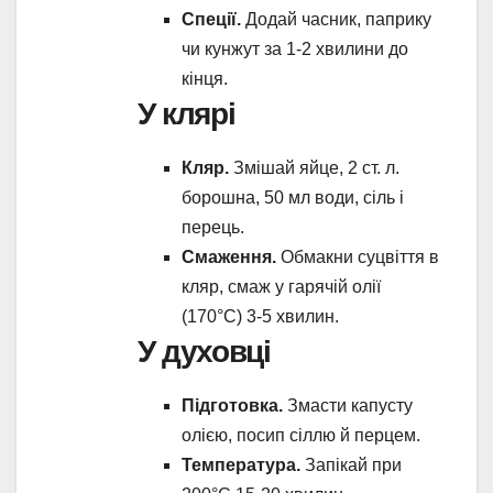
Спеції.
Додай часник, паприку
чи кунжут за 1-2 хвилини до
кінця.
У клярі
Кляр.
Змішай яйце, 2 ст. л.
борошна, 50 мл води, сіль і
перець.
Смаження.
Обмакни суцвіття в
кляр, смаж у гарячій олії
(170°C) 3-5 хвилин.
У духовці
Підготовка.
Змасти капусту
олією, посип сіллю й перцем.
Температура.
Запікай при