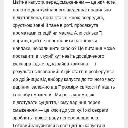
Цвітна капуста перед смаженням — це як чисте
полотно для кулінарного шедевра: правильно
підготовлена, вона стає ніжною всередині,
хрусткою зовні й тане в роті, просякнута
ароматами спецій чи масла. Але скільки її
варити, щоб не перетворити на кашу чи,
навпаки, не залишити сирою? Це питання може
поставити в глухий кут навіть досвідченого
кулінара, адже одна зайва хвилина — і
результат зіпсований. У цій статті я розберу все
до дрібниць: від вибору капусти до точного часу
варіння, залежно від її розміру, свіжості й навіть
способу смаження. Ми розглянемо, як
підготувати суцвіття, чому варіння перед
смаженням — це ключ до успіху, і які секрети
зроблять твою страву неперевершеною.
Готовий зануритися в світ цвітної капусти й