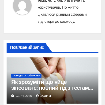
теми, які цікавлять мене та
користувачів. По життю
цікавлюся різними сферами
від історії до космосу.
Пов’язаний запис
ПОРАДИ ТА ЛАЙФХАКИ
Як зрозуміти що яйце
зіпсоване: повний гід з тестами
та поясненнями
СЕР 4, 2026
ВАДИМ