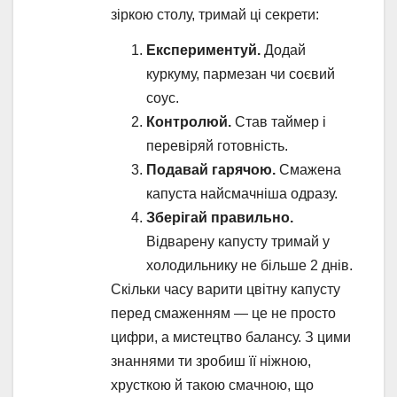
зіркою столу, тримай ці секрети:
Експериментуй.
Додай
куркуму, пармезан чи соєвий
соус.
Контролюй.
Став таймер і
перевіряй готовність.
Подавай гарячою.
Смажена
капуста найсмачніша одразу.
Зберігай правильно.
Відварену капусту тримай у
холодильнику не більше 2 днів.
Скільки часу варити цвітну капусту
перед смаженням — це не просто
цифри, а мистецтво балансу. З цими
знаннями ти зробиш її ніжною,
хрусткою й такою смачною, що