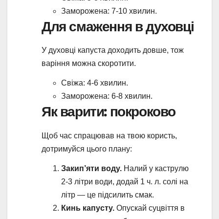
Заморожена: 7-10 хвилин.
Для смаження в духовці
У духовці капуста доходить довше, тож
варіння можна скоротити.
Свіжа: 4-6 хвилин.
Заморожена: 6-8 хвилин.
Як варити: покроково
Щоб час спрацював на твою користь,
дотримуйся цього плану:
Закип’яти воду.
Налий у каструлю
2-3 літри води, додай 1 ч. л. солі на
літр — це підсилить смак.
Кинь капусту.
Опускай суцвіття в