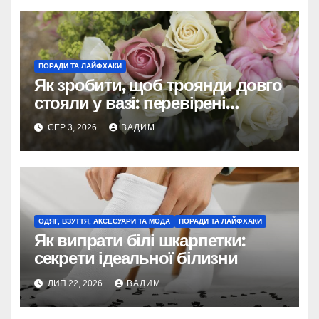
ПОРАДИ ТА ЛАЙФХАКИ
Як зробити, щоб троянди довго
стояли у вазі: перевірені
способи 2026
СЕР 3, 2026
ВАДИМ
ОДЯГ, ВЗУТТЯ, АКСЕСУАРИ ТА МОДА
ПОРАДИ ТА ЛАЙФХАКИ
Як випрати білі шкарпетки:
секрети ідеальної білизни
ЛИП 22, 2026
ВАДИМ