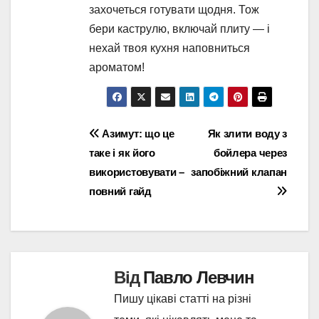
захочеться готувати щодня. Тож
бери каструлю, включай плиту — і
нехай твоя кухня наповниться
ароматом!
Навігація
Азимут: що це
Як злити воду з
таке і як його
бойлера через
записів
використовувати –
запобіжний клапан
повний гайд
Від
Павло Левчин
Пишу цікаві статті на різні