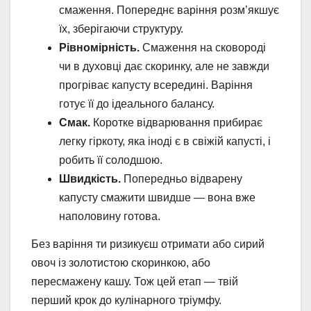
смаження. Попереднє варіння розм’якшує
їх, зберігаючи структуру.
Рівномірність.
Смаження на сковороді
чи в духовці дає скоринку, але не завжди
прогріває капусту всередині. Варіння
готує її до ідеального балансу.
Смак.
Коротке відварювання прибирає
легку гіркоту, яка іноді є в свіжій капусті, і
робить її солодшою.
Швидкість.
Попередньо відварену
капусту смажити швидше — вона вже
наполовину готова.
Без варіння ти ризикуєш отримати або сирий
овоч із золотистою скоринкою, або
пересмажену кашу. Тож цей етап — твій
перший крок до кулінарного тріумфу.