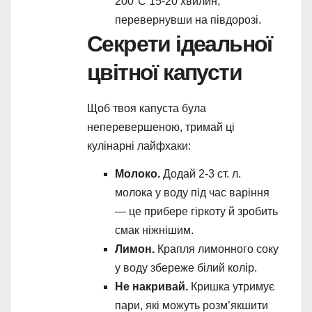
200°C 15-20 хвилин,
перевернувши на півдорозі.
Секрети ідеальної
цвітної капусти
Щоб твоя капуста була
неперевершеною, тримай ці
кулінарні лайфхаки:
Молоко.
Додай 2-3 ст. л.
молока у воду під час варіння
— це прибере гіркоту й зробить
смак ніжнішим.
Лимон.
Крапля лимонного соку
у воду збереже білий колір.
Не накривай.
Кришка утримує
пари, які можуть розм’якшити