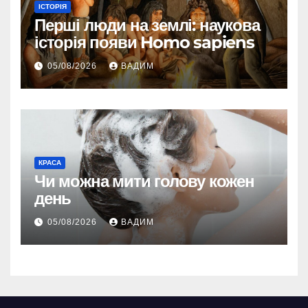
ІСТОРІЯ
Перші люди на землі: наукова
історія появи Homo sapiens
05/08/2026
ВАДИМ
КРАСА
Чи можна мити голову кожен
день
05/08/2026
ВАДИМ