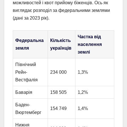
можливостей і квот прийому біженців. Ось як
виглядає розподіл за федеральними землями
(дані за 2023 рік).
Частка від
Федеральна
Кількість
населення
земля
українців
землі
Північний
Рейн-
234 000
1,3%
Вестфалія
Баварія
158 505
1,2%
Баден-
154 749
1,4%
Вюртемберг
Нижня