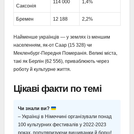
114 000
1,4%
Саксонія
Бремен
12 188
2,2%
Найменше українців — у землях із меншим
населенням, як-от Саар (15 328) чи
Мекленбург-Передня Померанія. Великі міста,
такі як Берлін (62 556), приваблюють через
роботу й культурне життя.
Цікаві факти по темі
Чи знали ви?
– Українці в Німеччині організували понад
100 культурних фестивалів у 2022-2023
роках, популяризуючи вишиванки й борщ!