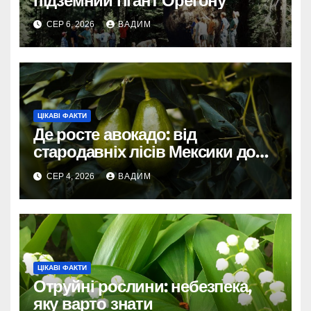
підземний гігант Орегону
СЕР 6, 2026
ВАДИМ
ЦІКАВІ ФАКТИ
Де росте авокадо: від
стародавніх лісів Мексики до
сучасних плантацій світу
СЕР 4, 2026
ВАДИМ
ЦІКАВІ ФАКТИ
Отруйні рослини: небезпека,
яку варто знати