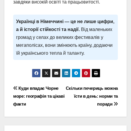
завдяки високій освіті та працьовитості.
Українці в Німеччині — це не лише цифри,
а й історії стійкості та надії.
Від маленьких
громад у селах до великих фестивалів у
мегаполісах, вони змінюють країну, додаючи
їй українського тепла й таланту.
Навігація
Куди впадає Чорне
Скільки печериць можна
море: географія та цікаві
їсти в день: норми та
записів
факти
поради