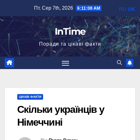
Перейти
Пт. Сер 7th, 2026
6:11:10 AM
RU
UK
до
вмісту
InTime
Поради та цікаві факти
ЦІКАВІ ФАКТИ
Скільки українців у
Німеччині