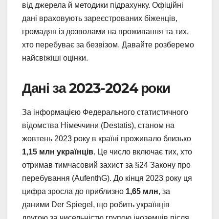
від джерела й методики підрахунку. Офіційні
дані враховують зареєстрованих біженців,
громадян із дозволами на проживання та тих,
хто перебуває за безвізом. Давайте розберемо
найсвіжіші оцінки.
Дані за 2023-2024 роки
За інформацією Федерального статистичного
відомства Німеччини (Destatis), станом на
жовтень 2023 року в країні проживало близько
1,15 млн українців
. Це число включає тих, хто
отримав тимчасовий захист за §24 Закону про
перебування (AufenthG). До кінця 2023 року ця
цифра зросла до приблизно
1,65 млн
, за
даними Der Spiegel, що робить українців
другою за чисельністю групою іноземців після