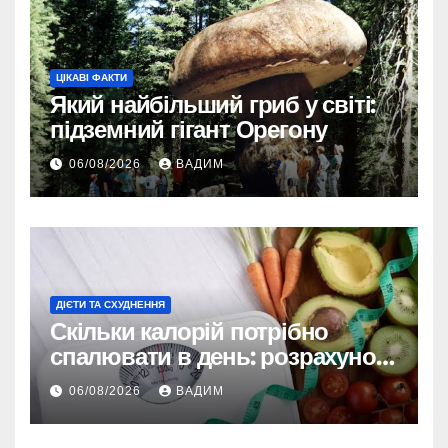
ЦІКАВІ ФАКТИ
Який найбільший гриб у світі:
підземний гігант Орегону
06/08/2026
ВАДИМ
ДІЄТИ ТА СХУДНЕННЯ
Скільки калорій потрібно
спалювати в день: розрахунок
TDEE і безпечні норми
06/08/2026
ВАДИМ