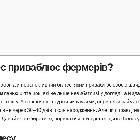
ес приваблює фермерів?
 хобі, а й перспективний бізнес, який приваблює своєю шви
аленьких пташок, які не лише невибагливі у догляді, а й зда
 і м’ясу. У порівнянні з курми чи качками, перепілки займаю
я вже через 30–40 днів після народження. Але чи справді на
 Давайте розбиратися, поринаючи в усі деталі цього бізнесу
несу