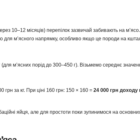
ерез 10–12 місяців) перепілок зазвичай забивають на м’ясо.
 для м’ясного напрямку, особливо якщо це породи на кшта
 (для м’ясних порід до 300–450 г). Візьмемо середнє значен
грн за кг. При ціні 160 грн: 150 × 160 =
24 000 грн доходу 
аційні яйця, але для простоти поки зупинимося на основни
м’яса