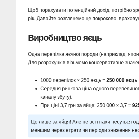
Щоб порахувати потенційний дохід, потрібно зро
рік. Давайте розглянемо це покроково, врахову
Виробництво яєць
Одна перепілка яєчної породи (наприклад, японс
Для розрахунків візьмемо консервативне значен
1000 перепілок × 250 яєць =
250 000 яєць 
Середня ринкова ціна одного перепелиного 
каналу збуту).
При ціні 3,7 грн за яйце: 250 000 × 3,7 =
92
Це лише за яйця! Але не всі птахи несуться о
меншим через втрати чи періоди зниження нес