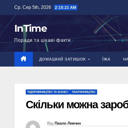
Перейти
Ср. Сер 5th, 2026
2:15:22 AM
до
вмісту
InTime
Поради та цікаві факти
ДОМАШНІЙ ЗАТИШОК
ЇЖА
Н
ПІДПРИМНИЦТВО ТА БІЗНЕС
ТВАРИННИЦТВО
Скільки можна зароб
Від
Павло Левчин