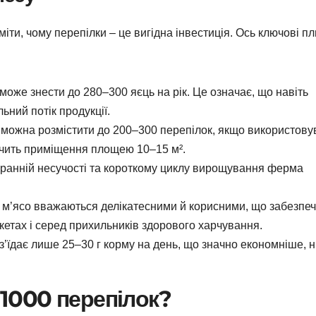
ти, чому перепілки – це вигідна інвестиція. Ось ключові пл
 може знести до 280–300 яєць на рік. Це означає, що навіть
ьний потік продукції.
² можна розмістити до 200–300 перепілок, якщо використову
тачить приміщення площею 10–15 м².
 ранній несучості та короткому циклу вирощування ферма
а м’ясо вважаються делікатесними й корисними, що забезпе
кетах і серед прихильників здорового харчування.
 з’їдає лише 25–30 г корму на день, що значно економніше, н
є 1000 перепілок?