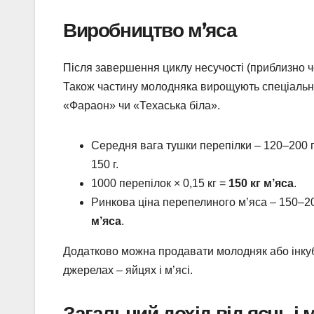
Виробництво м’яса
Після завершення циклу несучості (приблизно ч
Також частину молодняка вирощують спеціально
«Фараон» чи «Техаська біла».
Середня вага тушки перепілки – 120–200 г
150 г.
1000 перепілок × 0,15 кг =
150 кг м’яса
.
Ринкова ціна перепелиного м’яса – 150–200 
м’яса
.
Додатково можна продавати молодняк або інкуб
джерелах – яйцях і м’ясі.
Загальний дохід від яєць і 