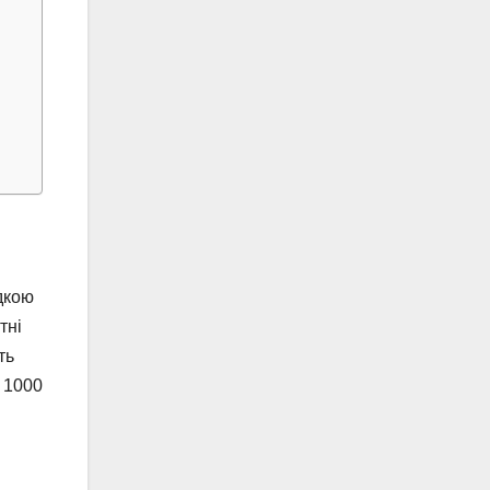
дкою
тні
ть
 1000
.