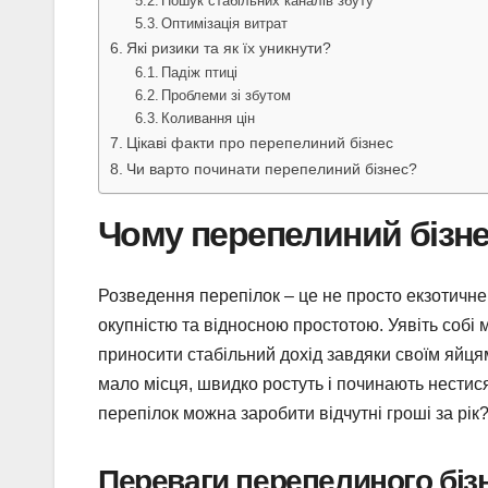
Пошук стабільних каналів збуту
Оптимізація витрат
Які ризики та як їх уникнути?
Падіж птиці
Проблеми зі збутом
Коливання цін
Цікаві факти про перепелиний бізнес
Чи варто починати перепелиний бізнес?
Чому перепелиний бізн
Розведення перепілок – це не просто екзотичне
окупністю та відносною простотою. Уявіть собі м
приносити стабільний дохід завдяки своїм яйцям
мало місця, швидко ростуть і починають нестис
перепілок можна заробити відчутні гроші за рік?
Переваги перепелиного біз