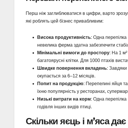
Перш ніж заглиблюватися в цифри, варто зрозумі
які роблять цей бізнес привабливим:
Висока продуктивність
: Одна перепілка
невелика ферма здатна забезпечити стабіл
Мінімальні вимоги до простору
: На 1 м
багатоярусні клітки. Для 1000 птахів вис
Швидке повернення вкладень
: Завдяки
окупається за 6–12 місяців.
Попит на продукцію
: Перепелині яйця т
їхню популярність у ресторанах, супермар
Низькі витрати на корм
: Одна перепілка
годівля інших видів птиці.
Скільки яєць і м’яса да