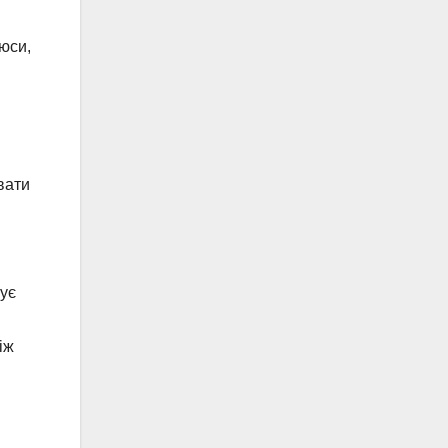
юси,
вати
чує
іж