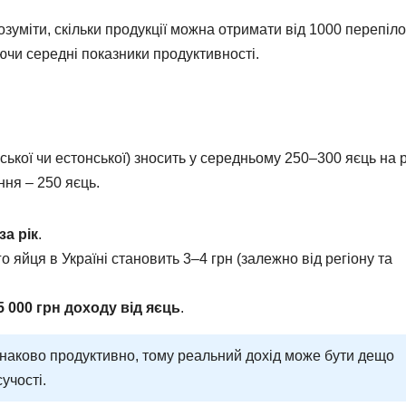
зуміти, скільки продукції можна отримати від 1000 перепіло
ючи середні показники продуктивності.
ької чи естонської) зносить у середньому 250–300 яєць на р
ня – 250 яєць.
за рік
.
яйця в Україні становить 3–4 грн (залежно від регіону та
5 000 грн доходу від яєць
.
днаково продуктивно, тому реальний дохід може бути дещо
учості.