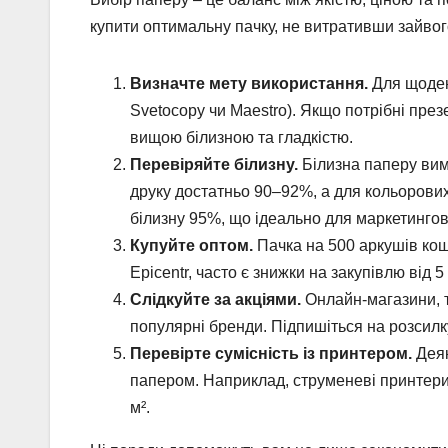
купити оптимальну пачку, не витративши зайвог
Визначте мету використання.
Для щоденн
Svetocopy чи Maestro). Якщо потрібні презе
вищою білизною та гладкістю.
Перевіряйте білизну.
Білизна паперу вим
друку достатньо 90–92%, а для кольорови
білизну 95%, що ідеально для маркетингов
Купуйте оптом.
Пачка на 500 аркушів кош
Epicentr, часто є знижки на закупівлю від 5
Слідкуйте за акціями.
Онлайн-магазини, т
популярні бренди. Підпишіться на розсилк
Перевірте сумісність із принтером.
Деяк
папером. Наприклад, струменеві принтери 
м².