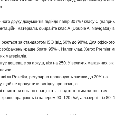
о.
ого друку документів підійде папір 80 г/м² класу С (наприк
нтаційні матеріали, обирайте клас А (Double A, Navigator) із
ірюється за стандартом ISO (від 60% до 98%). Для офісного
х зображень краще брати 95%+. Наприклад, Xerox Premier м
их матеріалів.
тує дешевше за аркуш, ніж на 250. У великих магазинах, як
 пачок.
акі як Rozetka, регулярно пропонують знижки до 20% на
у, щоб не пропустити вигідну пропозицію.
і принтери погано працюють із надто тонким чи товстим
краще працюють із папером 90–120 г/м², а лазерні – із 80–1