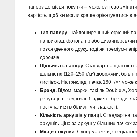
паперу до місця покупки – може суттєво змінит
вартість, щоб ви могли краще орієнтуватися в 
Тип паперу.
Найпоширеніший офісний папір
наприклад, фотопапір або дизайнерський п
повсякденного друку, тоді як преміум-папі
дорожче.
Щільність паперу.
Стандартна щільність 8
щільністю (120–250 г/м²) дорожчий, бо він
листівок. Наприклад, пачка 160 г/м² може
Бренд.
Відомі марки, такі як Double A, Xer
репутацію. Водночас бюджетні бренди, як 
поступатися в білизні чи гладкості.
Кількість аркушів у пачці.
Стандартна пач
аркушів. Ціна за аркуш у більших пачках з
Місце покупки.
Супермаркети, спеціалізов