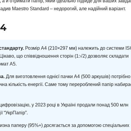
а й отримати папір, який ідеально підійде для ваших завда
див Maestro Standard – недорогий, але надійний варіант.
А4
стандарту.
Розмір А4 (210×297 мм) належить до системи I
 Цікаво, що співвідношення сторін (1:√2) дозволяє складати
рмат А5.
а.
Для виготовлення однієї пачки А4 (500 аркушів) потрібно
начна кількість енергії. Саме тому перероблений папір набира
фровізацію, у 2023 році в Україні продали понад 500 млн
ї “УкрПапір”.
изна паперу (95%+) досягається за допомогою спеціальних