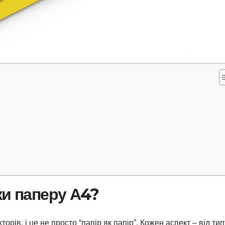
ки паперу А4?
орів, і це не просто “папір як папір”. Кожен аспект – від тип