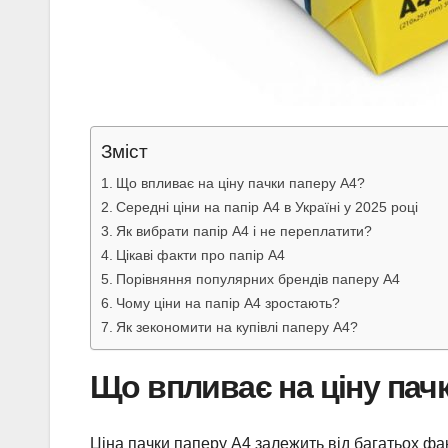
Зміст
Що впливає на ціну пачки паперу А4?
Середні ціни на папір А4 в Україні у 2025 році
Як вибрати папір А4 і не переплатити?
Цікаві факти про папір А4
Порівняння популярних брендів паперу А4
Чому ціни на папір А4 зростають?
Як зекономити на купівлі паперу А4?
Що впливає на ціну пач
Ціна пачки паперу А4 залежить від багатьох факт