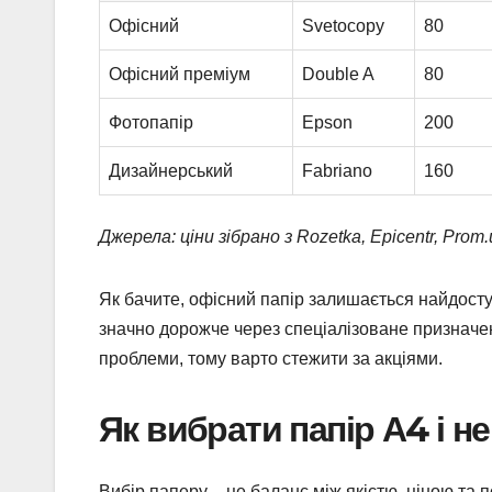
Офісний
Svetocopy
80
Офісний преміум
Double A
80
Фотопапір
Epson
200
Дизайнерський
Fabriano
160
Джерела: ціни зібрано з Rozetka, Epicentr, Pro
Як бачите, офісний папір залишається найдосту
значно дорожче через спеціалізоване призначенн
проблеми, тому варто стежити за акціями.
Як вибрати папір А4 і н
Вибір паперу – це баланс між якістю, ціною та 