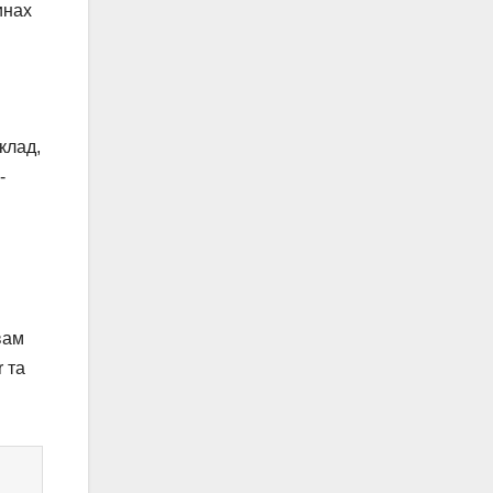
инах
клад,
-
вам
r та