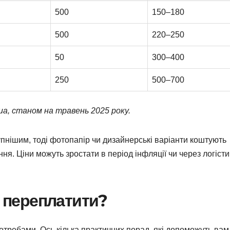
500
150–180
500
220–250
50
300–400
250
500–700
m.ua, станом на травень 2025 року.
пнішим, тоді фотопапір чи дизайнерські варіанти коштують
я. Ціни можуть зростати в період інфляції чи через логісти
е переплатити?
потребами. Ось кілька практичних порад, які допоможуть вам