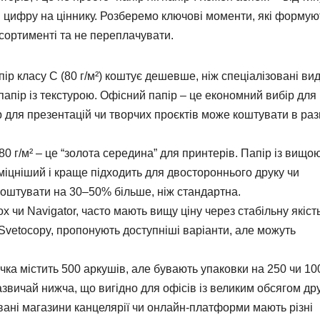
и цифру на ціннику. Розберемо ключові моменти, які формую
асортименті та не переплачувати.
 класу С (80 г/м²) коштує дешевше, ніж спеціалізовані вид
апір із текстурою. Офісний папір – це економний вибір для
р для презентацій чи творчих проєктів може коштувати в раз
0 г/м² – це “золота середина” для принтерів. Папір із вищо
 міцніший і краще підходить для двостороннього друку чи
 коштувати на 30–50% більше, ніж стандартна.
ox чи Navigator, часто мають вищу ціну через стабільну якість
Svetocopy, пропонують доступніші варіанти, але можуть
ка містить 500 аркушів, але бувають упаковки на 250 чи 10
азвичай нижча, що вигідно для офісів із великим обсягом дру
ані магазини канцелярії чи онлайн-платформи мають різні