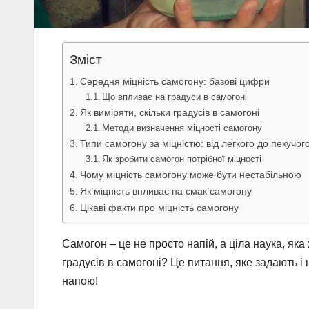
Зміст
Середня міцність самогону: базові цифри
Що впливає на градуси в самогоні
Як виміряти, скільки градусів в самогоні
Методи визначення міцності самогону
Типи самогону за міцністю: від легкого до пекучог
Як зробити самогон потрібної міцності
Чому міцність самогону може бути нестабільною
Як міцність впливає на смак самогону
Цікаві факти про міцність самогону
Самогон – це не просто напій, а ціла наука, я
градусів в самогоні? Це питання, яке задають і 
напою!