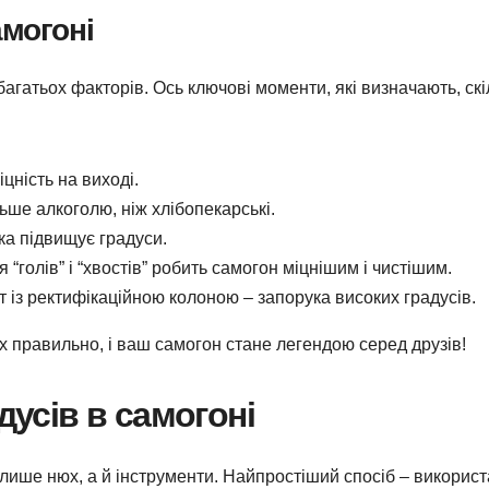
амогоні
багатьох факторів. Ось ключові моменти, які визначають, скі
іцність на виході.
льше алкоголю, ніж хлібопекарські.
ка підвищує градуси.
“голів” і “хвостів” робить самогон міцнішим і чистішим.
 із ректифікаційною колоною – запорука високих градусів.
 їх правильно, і ваш самогон стане легендою серед друзів!
дусів в самогоні
 лише нюх, а й інструменти. Найпростіший спосіб – використ