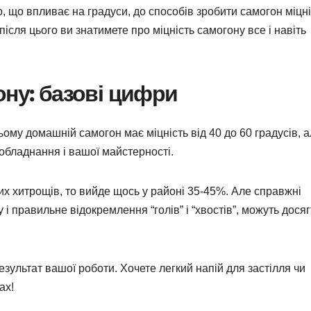
ого, що впливає на градуси, до способів зробити самогон міц
ісля цього ви знатимете про міцність самогону все і навіть
ону: базові цифри
ьому домашній самогон має міцність від 40 до 60 градусів, а
 обладнання і вашої майстерності.
их хитрощів, то вийде щось у районі 35-45%. Але справжні
і правильне відокремлення “голів” і “хвостів”, можуть досяг
езультат вашої роботи. Хочете легкий напій для застілля чи
ах!