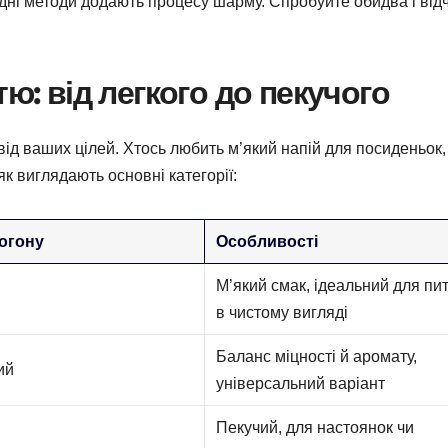
дні методи додають процесу шарму. Спробуйте обидва і від
тю: від легкого до пекучого
 від ваших цілей. Хтось любить м’який напій для посиденьок,
як виглядають основні категорії:
огону
Особливості
М’який смак, ідеальний для пи
в чистому вигляді
Баланс міцності й аромату,
ий
універсальний варіант
Пекучий, для настоянок чи