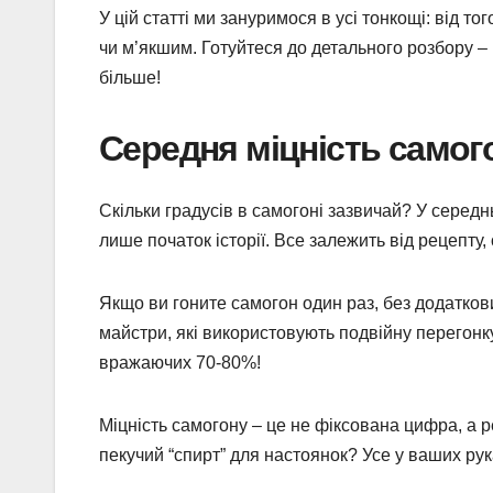
У цій статті ми зануримося в усі тонкощі: від т
чи м’якшим. Готуйтеся до детального розбору – п
більше!
Середня міцність самог
Скільки градусів в самогоні зазвичай? У середн
лише початок історії. Все залежить від рецепту,
Якщо ви гоните самогон один раз, без додатков
майстри, які використовують подвійну перегонку 
вражаючих 70-80%!
Міцність самогону – це не фіксована цифра, а р
пекучий “спирт” для настоянок? Усе у ваших рук