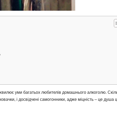
о
ка хвилює уми багатьох любителів домашнього алкоголю. Скіл
новачки, і досвідчені самогонники, адже міцність – це душа 