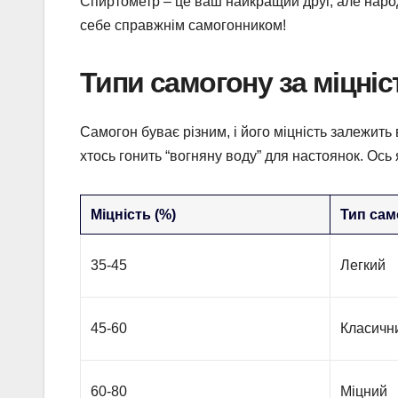
Спиртометр – це ваш найкращий друг, але наро
себе справжнім самогонником!
Типи самогону за міцніс
Самогон буває різним, і його міцність залежить
хтось гонить “вогняну воду” для настоянок. Ось 
Міцність (%)
Тип сам
35-45
Легкий
45-60
Класичн
60-80
Міцний