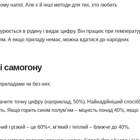
ому напої. Але є й інші методи для тих, хто любить
урюється в рідину і видає цифру. Він працює при температу
ям. А якщо приладу немає, можна вдатися до народних
і самогону
з приладами чи без них:
 бачите точну цифру (наприклад, 50%). Найнадійніший спосіб!
літь. Якщо горить синім полум’ям – міцність понад 40%, якщо
чий і різкий – це 60%+, м’який і теплий – ближче до 40%.