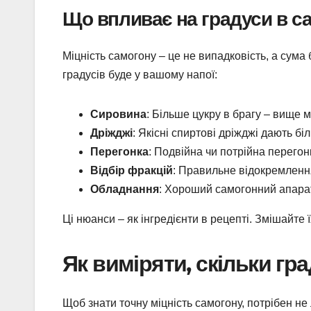
Що впливає на градуси в с
Міцність самогону – це не випадковість, а сума 
градусів буде у вашому напої:
Сировина
: Більше цукру в брагу – вище м
Дріжджі
: Якісні спиртові дріжджі дають бі
Перегонка
: Подвійна чи потрійна перегон
Відбір фракцій
: Правильне відокремлення 
Обладнання
: Хороший самогонний апарат
Ці нюанси – як інгредієнти в рецепті. Змішайте
Як виміряти, скільки гра
Щоб знати точну міцність самогону, потрібен не