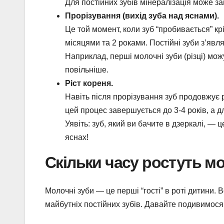
Для постійних зубів мінералізація може за
Прорізування (вихід зуба над яснами).
Це той момент, коли зуб “пробивається” кр
місяцями та 2 роками. Постійні зуби з’явля
Наприклад, перші молочні зуби (різці) можут
повільніше.
Ріст кореня.
Навіть після прорізування зуб продовжує 
цей процес завершується до 3-4 років, а д
Уявіть: зуб, який ви бачите в дзеркалі, — 
яснах!
Скільки часу ростуть мо
Молочні зуби — це перші “гості” в роті дитини.
майбутніх постійних зубів. Давайте подивимося