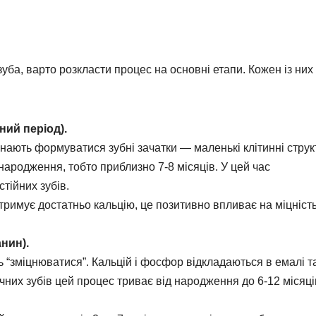
зуба, варто розкласти процес на основні етапи. Кожен із них
ий період).
инають формуватися зубні зачатки — маленькі клітинні струк
 народження, тобто приблизно 7-8 місяців. У цей час
тійних зубів.
отримує достатньо кальцію, це позитивно впливає на міцніст
нин).
 “зміцнюватися”. Кальцій і фосфор відкладаються в емалі т
чних зубів цей процес триває від народження до 6-12 місяці