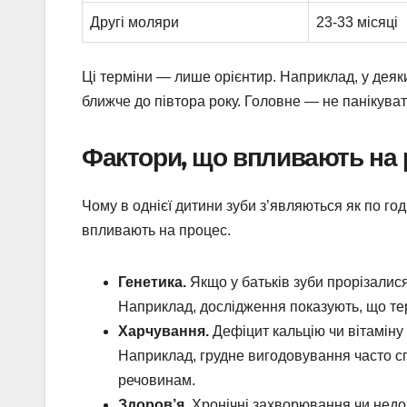
Другі моляри
23-33 місяці
Ці терміни — лише орієнтир. Наприклад, у деяки
ближче до півтора року. Головне — не панікуват
Фактори, що впливають на р
Чому в однієї дитини зуби з’являються як по го
впливають на процес.
Генетика.
Якщо у батьків зуби прорізалися
Наприклад, дослідження показують, що тер
Харчування.
Дефіцит кальцію чи вітаміну
Наприклад, грудне вигодовування часто с
речовинам.
Здоров’я.
Хронічні захворювання чи недо