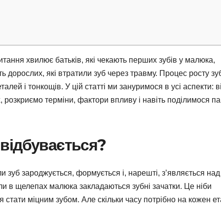
итання хвилює батьків, які чекають перших зубів у малюка,
віть дорослих, які втратили зуб через травму. Процес росту зу
лей і тонкощів. У цій статті ми зануримося в усі аспекти: в
 розкриємо терміни, фактори впливу і навіть поділимося п
е відбувається?
ли зуб зароджується, формується і, нарешті, з’являється над
и в щелепах малюка закладаються зубні зачатки. Це ніби
я стати міцним зубом. Але скільки часу потрібно на кожен е