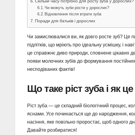
Скільки часу потрібно для росту зуба у дорослих?
Чи можуть зуби рости у дорослих?
Відновлення після втрати зуба
Поради для батьків і дорослих
Чи замислювалися ви, як довго росте зуб? Це п
підлітків, що мріють про ідеальну усмішку, і на
це справжнє диво природи, сповнене цікавих дета
появи молочних зубів до формування постійних,
несподіваних фактів!
Що таке ріст зуба і як ц
Ріст зуба — це складний біологічний процес, ко
яснами. Усе починається ще до народження, кол
насіння, яке повільно проростає, щоб одного дн
Давайте розбиратися!