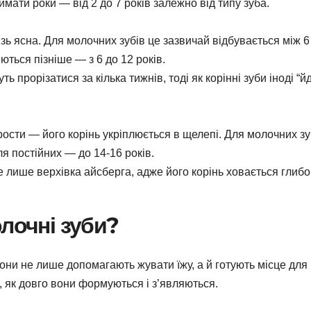
ймати роки — від 2 до 7 років залежно від типу зуба.
ізь ясна. Для молочних зубів це зазвичай відбувається між 6
ються пізніше — з 6 до 12 років.
ь прорізатися за кілька тижнів, тоді як корінні зуби іноді “й
рости — його корінь укріплюється в щелепі. Для молочних зу
ля постійних — до 14-16 років.
це лише верхівка айсберга, адже його корінь ховається глибо
лочні зуби?
 Вони не лише допомагають жувати їжу, а й готують місце для
, як довго вони формуються і з’являються.