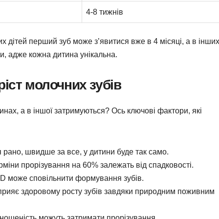
4-8 тижнів
х дітей перший зуб може з’явитися вже в 4 місяці, а в інши
и, адже кожна дитина унікальна.
іст молочних зубів
динах, а в іншої затримуються? Ось ключові фактори, які
 рано, швидше за все, у дитини буде так само.
міни прорізування на 60% залежать від спадковості.
 D може сповільнити формування зубів.
прияє здоровому росту зубів завдяки природним поживним
ношеність можуть затримати прорізування.