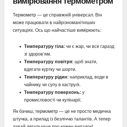
вимірювання термометром
Термометр — це справжній універсал. Він
може працювати в найрізноманітніших
ситуаціях. Ось що найчастіше вимірюють:
Температуру тіла:
чи є жар, чи все гаразд
зі здоров’ям.
Температуру повітря:
щоб знати,
вдягати куртку чи шорти.
Температуру рідин:
наприклад, води в
чайнику чи супу в каструлі.
Температуру поверхонь:
у
промисловості чи кулінарії.
Як бачиш, термометр — це не просто медична
штучка, а прилад із безліччю талантів. А тепер
давай детальніше про кожен випадок!