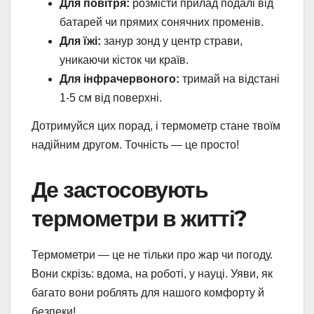
Для повітря:
розмісти прилад подалі від
батарей чи прямих сонячних променів.
Для їжі:
занур зонд у центр страви,
уникаючи кісток чи країв.
Для інфрачервоного:
тримай на відстані
1-5 см від поверхні.
Дотримуйся цих порад, і термометр стане твоїм
надійним другом. Точність — це просто!
Де застосовують
термометри в житті?
Термометри — це не тільки про жар чи погоду.
Вони скрізь: вдома, на роботі, у науці. Уяви, як
багато вони роблять для нашого комфорту й
безпеки!