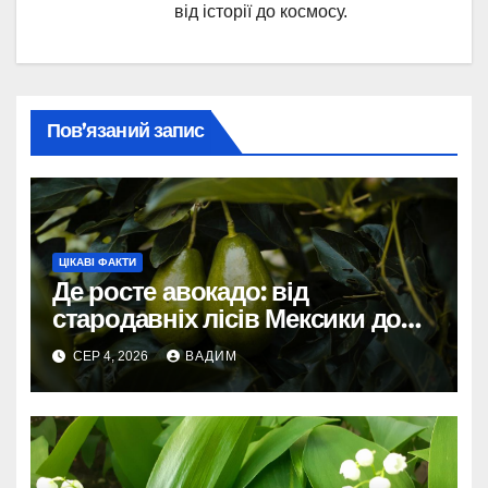
від історії до космосу.
Пов’язаний запис
ЦІКАВІ ФАКТИ
Де росте авокадо: від
стародавніх лісів Мексики до
сучасних плантацій світу
СЕР 4, 2026
ВАДИМ