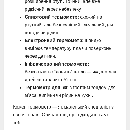
розширення ртуті. Точний, але вже
рідкісний через небезпеку.
Спиртовий термометр:
схожий на
ртутний, але безпечніший; ідеальний для
погоди чи рідин.
Електронний термометр:
швидко
вимірює температуру тіла чи поверхонь
через датчики.
Інфрачервоний термометр:
безконтактно “ловить” тепло — чудово для
дітей чи гарячих об’єктів.
Термометр для їжі:
з гострим зондом для
м’яса, випічки чи рідин на кухні.
Кожен термометр — як маленький спеціаліст у
своїй справі. Обирай той, що підходить саме
тобі!