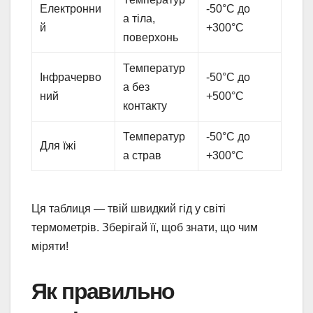
Електронни
-50°C до
а тіла,
й
+300°C
поверхонь
Температур
Інфрачерво
-50°C до
а без
ний
+500°C
контакту
Температур
-50°C до
Для їжі
а страв
+300°C
Ця таблиця — твій швидкий гід у світі
термометрів. Зберігай її, щоб знати, що чим
міряти!
Як правильно