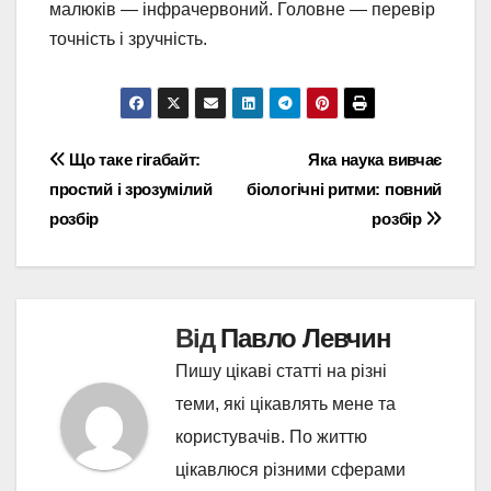
малюків — інфрачервоний. Головне — перевір
точність і зручність.
Навігація
Що таке гігабайт:
Яка наука вивчає
простий і зрозумілий
біологічні ритми: повний
записів
розбір
розбір
Від
Павло Левчин
Пишу цікаві статті на різні
теми, які цікавлять мене та
користувачів. По життю
цікавлюся різними сферами