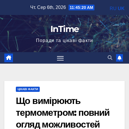
Перейти
Чт. Сер 6th, 2026
11:45:21 AM
RU
UK
до
вмісту
InTime
Поради та цікаві факти
ЦІКАВІ ФАКТИ
Що вимірюють
термометром: повний
огляд можливостей