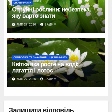
ЦІКАВІ ФАКТИ
Отруйні рослини: небезпека,
яку варто знати
ЛИП 27, 2026
ВАДИМ
СИМВОЛІКА ТА ЗНАЧЕННЯ
ЦІКАВІ ФАКТИ
Квітка яка росте на воді:
латаття і лотос
ЛИП 27, 2026
ВАДИМ
Залишити відповідь