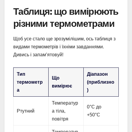
Таблиця: що вимірюють
різними термометрами
Щоб усе стало ще зрозумілішим, ось таблиця з
видами термометрів і їхніми завданнями.
Дивись і запам’ятовуй!
Тип
Діапазон
Що
термометр
(приблизно
вимірює
а
)
Температур
0°C до
Ртутний
а тіла,
+50°C
повітря
Температур