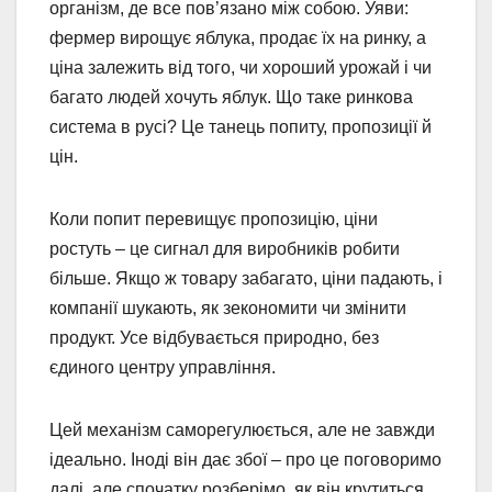
організм, де все пов’язано між собою. Уяви:
фермер вирощує яблука, продає їх на ринку, а
ціна залежить від того, чи хороший урожай і чи
багато людей хочуть яблук. Що таке ринкова
система в русі? Це танець попиту, пропозиції й
цін.
Коли попит перевищує пропозицію, ціни
ростуть – це сигнал для виробників робити
більше. Якщо ж товару забагато, ціни падають, і
компанії шукають, як зекономити чи змінити
продукт. Усе відбувається природно, без
єдиного центру управління.
Цей механізм саморегулюється, але не завжди
ідеально. Іноді він дає збої – про це поговоримо
далі, але спочатку розберімо, як він крутиться