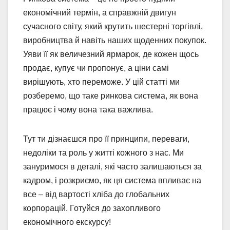
економічний термін, а справжній двигун
сучасного світу, який крутить шестерні торгівлі,
виробництва й навіть наших щоденних покупок.
Уяви її як величезний ярмарок, де кожен щось
продає, купує чи пропонує, а ціни самі
вирішують, хто переможе. У цій статті ми
розберемо, що таке ринкова система, як вона
працює і чому вона така важлива.
Тут ти дізнаєшся про її принципи, переваги,
недоліки та роль у житті кожного з нас. Ми
зануримося в деталі, які часто залишаються за
кадром, і розкриємо, як ця система впливає на
все – від вартості хліба до глобальних
корпорацій. Готуйся до захопливого
економічного екскурсу!