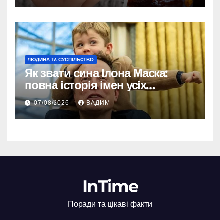
ЛЮДИНА ТА СУСПІЛЬСТВО
Як звати сина Ілона Маска:
повна історія імен усіх
хлопчиків мільярдера
07/08/2026
ВАДИМ
InTime
Поради та цікаві факти