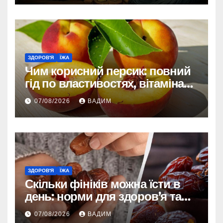
ЗДОРОВ'Я
ЇЖА
Чим корисний персик: повний
гід по властивостях, вітамінах і
впливі на організм
07/08/2026
ВАДИМ
ЗДОРОВ'Я
ЇЖА
Скільки фініків можна їсти в
день: норми для здоров’я та
енергії
07/08/2026
ВАДИМ