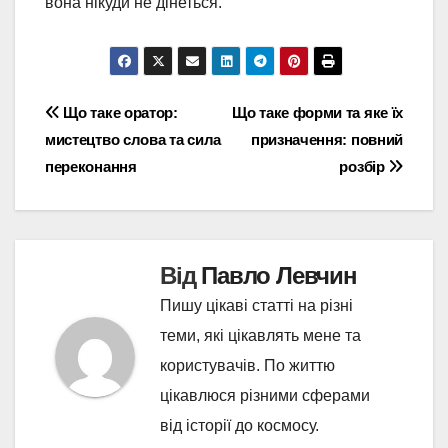
вона нікуди не дінеться.
Навігація
Що таке оратор:
Що таке форми та яке їх
мистецтво слова та сила
призначення: повний
записів
переконання
розбір
Від
Павло Левчин
Пишу цікаві статті на різні
теми, які цікавлять мене та
користувачів. По життю
цікавлюся різними сферами
від історії до космосу.