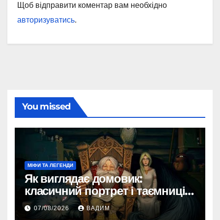
Щоб відправити коментар вам необхідно
авторизуватись
.
You missed
МІФИ ТА ЛЕГЕНДИ
Як виглядає домовик:
класичний портрет і таємниці
зовнішності
07/08/2026
ВАДИМ