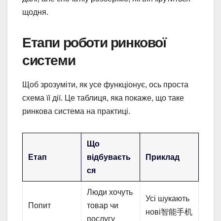
щодня.
Етапи роботи ринкової
системи
Щоб зрозуміти, як усе функціонує, ось проста
схема її дії. Це таблиця, яка покаже, що таке
ринкова система на практиці.
Що
Етап
відбуваєть
Приклад
ся
Люди хочуть
Усі шукають
Попит
товар чи
нові智能手机
послугу