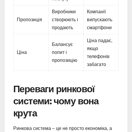
Виробники
Компанії
Пропозиція
створюють і
випускають
продають
смартфони
Ціна падає,
Балансує
якщо
Ціна
попит і
телефонів
пропозицію
забагато
Переваги ринкової
системи: чому вона
крута
Ринкова система – це не просто економіка, а