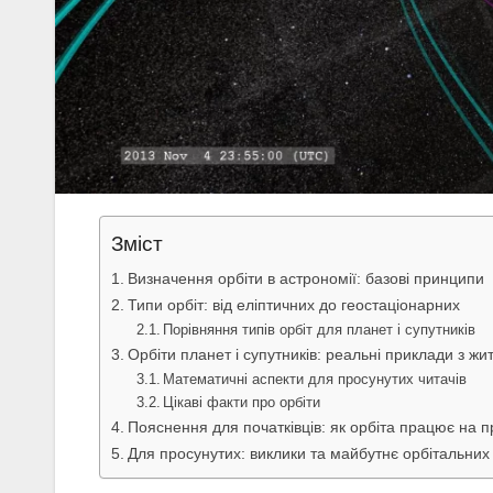
Зміст
Визначення орбіти в астрономії: базові принципи
Типи орбіт: від еліптичних до геостаціонарних
Порівняння типів орбіт для планет і супутників
Орбіти планет і супутників: реальні приклади з жи
Математичні аспекти для просунутих читачів
Цікаві факти про орбіти
Пояснення для початківців: як орбіта працює на п
Для просунутих: виклики та майбутнє орбітальних