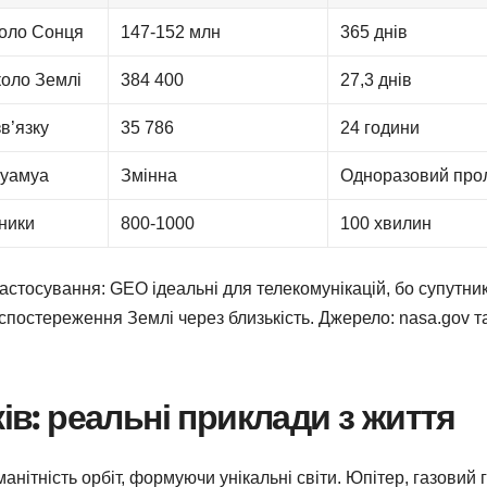
оло Сонця
147-152 млн
365 днів
коло Землі
384 400
27,3 днів
в’язку
35 786
24 години
муамуа
Змінна
Одноразовий прол
ники
800-1000
100 хвилин
застосування: GEO ідеальні для телекомунікацій, бо супутни
 спостереження Землі через близькість. Джерело: nasa.gov т
ків: реальні приклади з життя
ітність орбіт, формуючи унікальні світи. Юпітер, газовий гі