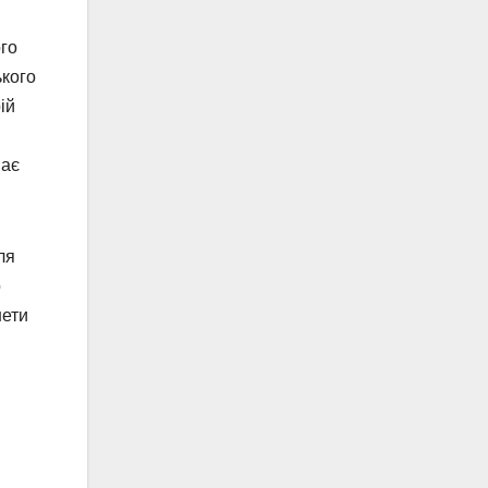
ого
ького
ій
ває
ля
о
нети