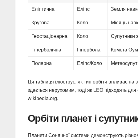
Еліптична
Еліпс
Земля навк
Кругова
Коло
Місяць нав
Геостаціонарна
Коло
Супутники з
Гіперболічна
Гіпербола
Комета Оу
Полярна
Еліпс/Коло
Метеосупут
Ця таблиця ілюструє, як тип орбіти впливає на 
здається нерухомим, тоді як LEO підходять для
wikipedia.org.
Орбіти планет і супутни
Планети Сонячної системи демонструють різноман