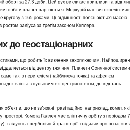
й оберт за 27,3 доби. Цей рух викликає припливи та відпли
темі орбіти планет варіюються: Меркурій має високоеліптичн
йже кругову з 165 роками. Ці відмінності пояснюються масою
з ростом радіуса за третім законом Кеплера.
них до геостаціонарних
истиками, що робить їх вивчення захоплюючим. Найпошире
 віддаляється від центру тяжіння. Планети Сонячної системи,
саме так, з перигелієм (найближча точка) та афелієм
ипадок еліпса з нульовим ексцентриситетом, де відстань
я об’єктів, що не зв’язані гравітаційно, наприклад, комет, які
 просторі. Комета Галлея має еліптичну орбіту з періодом 
у), слідують гіперболічній траєкторії, свідчачи про позасоня