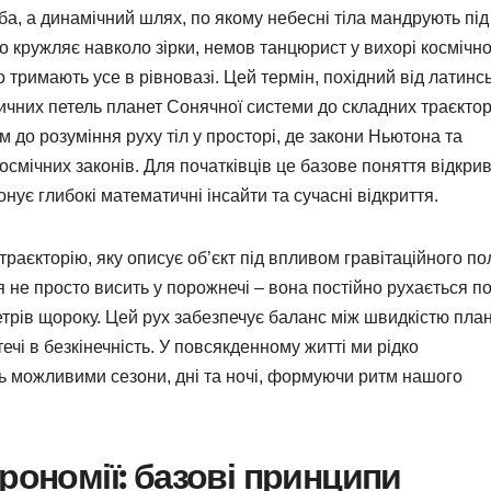
еба, а динамічний шлях, по якому небесні тіла мандрують під
о кружляє навколо зірки, немов танцюрист у вихорі космічн
 тримають усе в рівновазі. Цей термін, похідний від латинс
іптичних петель планет Сонячної системи до складних траєктор
м до розуміння руху тіл у просторі, де закони Ньютона та
мічних законів. Для початківців це базове поняття відкри
онує глибокі математичні інсайти та сучасні відкриття.
траєкторію, яку описує об’єкт під впливом гравітаційного по
 не просто висить у порожнечі – вона постійно рухається п
трів щороку. Цей рух забезпечує баланс між швидкістю пла
ечі в безкінечність. У повсякденному житті ми рідко
ь можливими сезони, дні та ночі, формуючи ритм нашого
рономії: базові принципи