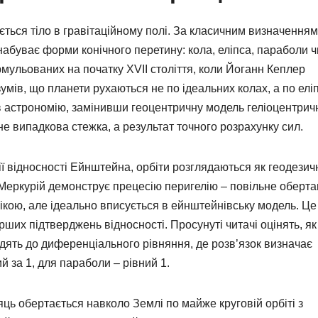
ається тіло в гравітаційному полі. За класичним визначенням
та набуває форми конічного перетину: кола, еліпса, параболи ч
рмульованих на початку XVII століття, коли Йоганн Кеплер
мів, що планети рухаються не по ідеальних колах, а по еліп
ав астрономію, замінивши геоцентричну модель геліоцентрич
не випадкова стежка, а результат точного розрахунку сил.
ії відносності Ейнштейна, орбіти розглядаються як геодезич
, Меркурій демонструє прецесію перигелію – повільне оберт
ікою, але ідеально вписується в ейнштейнівську модель. Це
ерших підтверджень відносності. Просунуті читачі оцінять, як
дять до диференціального рівняння, де розв’язок визначає
 за 1, для параболи – рівний 1.
ць обертається навколо Землі по майже круговій орбіті з