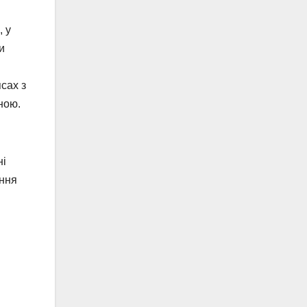
, у
и
сах з
ною.
ні
ання