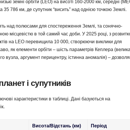
изькі земні орбіти (LEO) на висоті 160-2000 км, середні (ME
а 35 786 км, де супутник “висить” над однією точкою Землі.
ять над полюсами для спостереження Землі, та сонячно-
ною місцевістю в той самий час доби. У 2025 році, з розвит
об’єктів на LEO перевищила 10 000, створюючи виклики для
аво, як елементи орбіти – шість параметрів Кеплера (велик
ного вузла, аргумент перицентру, істинна аномалія) – дозвол
планет і супутників
ючові характеристики в таблиці. Дані базуються на
к.
Висота/Відстань (км)
Період