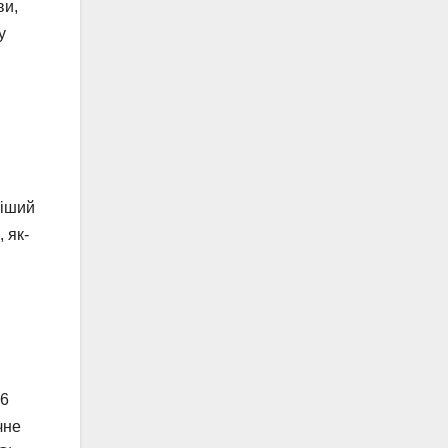
ви,
у
ніший
 як-
76
чне