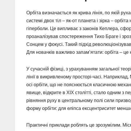
Орбіта визначається як крива лінія, по якій рух
системі двох тіл – як-от планета і зірка – орбі
гіперболи. Це випливає з законів Кеплера, сфо
проаналізував спостереження Тихо Браге і зрозу
Сонцем у фокусі. Такий підхід революціонізув
Для новачків важливо запам’ятати: орбіта – це 
У сучасній фізиці, з урахуванням загальної теор
лінії в викривленому просторі-часі. Наприклад
осі орбіти, що не пояснюється класичною механ
явище, відкрите в XIX столітті, стало одним з п
рівняння руху в центральному полі сили призво
форму орбіти: для еліпса ексцентриситет менший
Практичні приклади роблять це зрозумілим. Міся