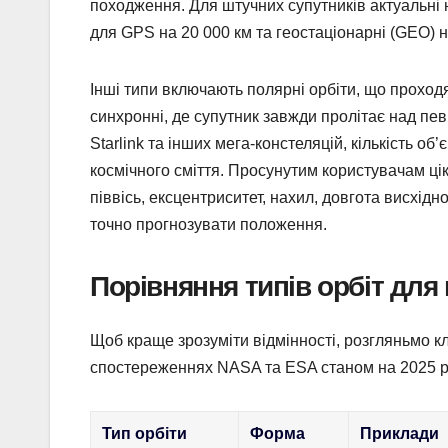
походження. Для штучних супутників актуальні н
для GPS на 20 000 км та геостаціонарні (GEO) н
Інші типи включають полярні орбіти, що проход
синхронні, де супутник завжди пролітає над пев
Starlink та інших мега-констеляцій, кількість 
космічного сміття. Просунутим користувачам цік
піввісь, ексцентриситет, нахил, довгота висхід
точно прогнозувати положення.
Порівняння типів орбіт для 
Щоб краще зрозуміти відмінності, розгляньмо кл
спостереженнях NASA та ESA станом на 2025 рі
Тип орбіти
Форма
Приклади