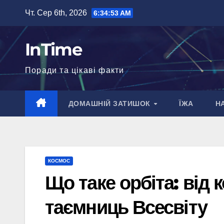
Перейти
Чт. Сер 6th, 2026
6:34:54 AM
до
вмісту
InTime
Поради та цікаві факти
ДОМАШНІЙ ЗАТИШОК
ЇЖА
Н
КОСМОС
Що таке орбіта: від 
таємниць Всесвіту