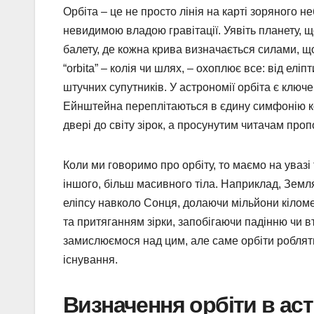
Орбіта – це не просто лінія на карті зоряного н
невидимою владою гравітації. Уявіть планету, щ
балету, де кожна крива визначається силами, що
“orbita” – колія чи шлях, – охоплює все: від ел
штучних супутників. У астрономії орбіта є ключе
Ейнштейна переплітаються в єдину симфонію кос
двері до світу зірок, а просунутим читачам проп
Коли ми говоримо про орбіту, то маємо на увазі 
іншого, більш масивного тіла. Наприклад, Земля
еліпсу навколо Сонця, долаючи мільйони кіломе
та притяганням зірки, запобігаючи падінню чи вт
замислюємося над цим, але саме орбіти роблят
існування.
Визначення орбіти в аст