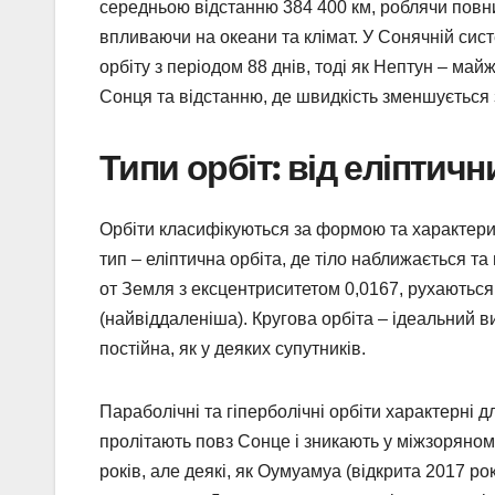
середньою відстанню 384 400 км, роблячи повни
впливаючи на океани та клімат. У Сонячній сис
орбіту з періодом 88 днів, тоді як Нептун – ма
Сонця та відстанню, де швидкість зменшується 
Типи орбіт: від еліптич
Орбіти класифікуються за формою та характер
тип – еліптична орбіта, де тіло наближається та
от Земля з ексцентриситетом 0,0167, рухаються 
(найвіддаленіша). Кругова орбіта – ідеальний в
постійна, як у деяких супутників.
Параболічні та гіперболічні орбіти характерні дл
пролітають повз Сонце і зникають у міжзоряному
років, але деякі, як Оумуамуа (відкрита 2017 рок