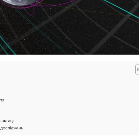
ття
рактиці
 досліджень