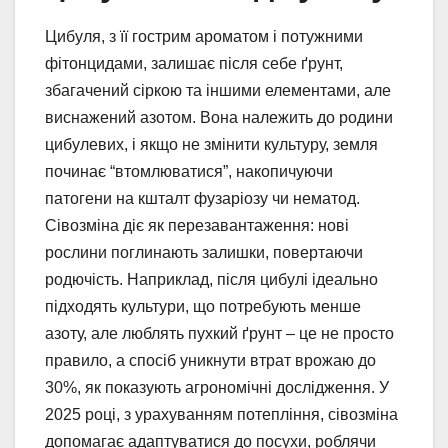
Цибуля, з її гострим ароматом і потужними
фітонцидами, залишає після себе ґрунт,
збагачений сіркою та іншими елементами, але
виснажений азотом. Вона належить до родини
цибулевих, і якщо не змінити культуру, земля
починає “втомлюватися”, накопичуючи
патогени на кшталт фузаріозу чи нематод.
Сівозміна діє як перезавантаження: нові
рослини поглинають залишки, повертаючи
родючість. Наприклад, після цибулі ідеально
підходять культури, що потребують менше
азоту, але люблять пухкий ґрунт – це не просто
правило, а спосіб уникнути втрат врожаю до
30%, як показують агрономічні дослідження. У
2025 році, з урахуванням потепління, сівозміна
допомагає адаптуватися до посухи, роблячи