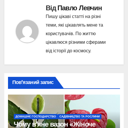
Від
Павло Левчин
Пишу цікаві статті на різні
теми, які цікавлять мене та
користувачів. По життю
цікавлюся різними сферами
від історії до космосу.
Пов’язаний запис
ДОМАШНЄ ГОСПОДАРСТВО
САДІВНИЦТВО ТА РОСЛИНИ
Чому в’яне вазон «Жіноче