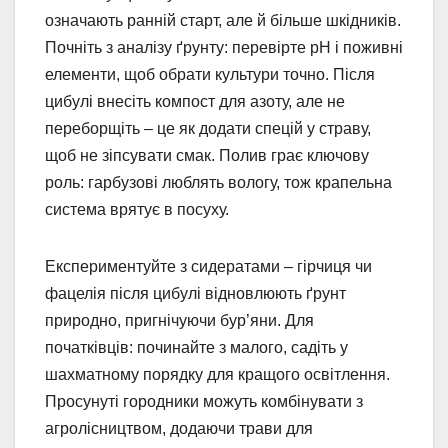
означають ранній старт, але й більше шкідників.
Почніть з аналізу ґрунту: перевірте pH і поживні
елементи, щоб обрати культури точно. Після
цибулі внесіть компост для азоту, але не
переборщіть – це як додати спецій у страву,
щоб не зіпсувати смак. Полив грає ключову
роль: гарбузові люблять вологу, тож крапельна
система врятує в посуху.
Експериментуйте з сидератами – гірчиця чи
фацелія після цибулі відновлюють ґрунт
природно, пригнічуючи бур’яни. Для
початківців: починайте з малого, садіть у
шахматному порядку для кращого освітлення.
Просунуті городники можуть комбінувати з
агролісництвом, додаючи трави для