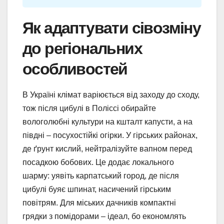
Як адаптувати сівозміну
до регіональних
особливостей
В Україні клімат варіюється від заходу до сходу,
тож після цибулі в Поліссі обирайте
вологолюбні культури на кшталт капусти, а на
півдні – посухостійкі огірки. У гірських районах,
де ґрунт кислий, нейтралізуйте вапном перед
посадкою бобових. Це додає локального
шарму: уявіть карпатський город, де після
цибулі буяє шпинат, насичений гірським
повітрям. Для міських дачників компактні
грядки з помідорами – ідеал, бо економлять