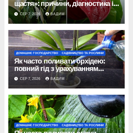
щастя»: причини, діагностика і
порятунок рослини
СЕР 7, 2026
ВАДИМ
ДОМАШНЄ ГОСПОДАРСТВО
САДІВНИЦТВО ТА РОСЛИНИ
Як часто поливати орхідею:
повний гід з урахуванням
сезону та виду
СЕР 7, 2026
ВАДИМ
ДОМАШНЄ ГОСПОДАРСТВО
САДІВНИЦТВО ТА РОСЛИНИ