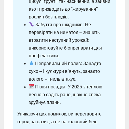
цибулі ґрунт і так насичений, а зайвий
азот призводить до “жирування”
рослин без плодів.
Забуття про шкідників: Не
перевіряти на нематод – значить
втратити наступний урожай;
використовуйте біопрепарати для
профілактики.
Неправильний полив: Занадто
сухо – і культури в’януть, занадто
волого – гниль атакує.
Пізня посадка: У 2025 з теплою
весною садіть рано, інакше спека
зруйнує плани.
Уникаючи цих помилок, ви перетворите
город на оазис, а не на головний біль.