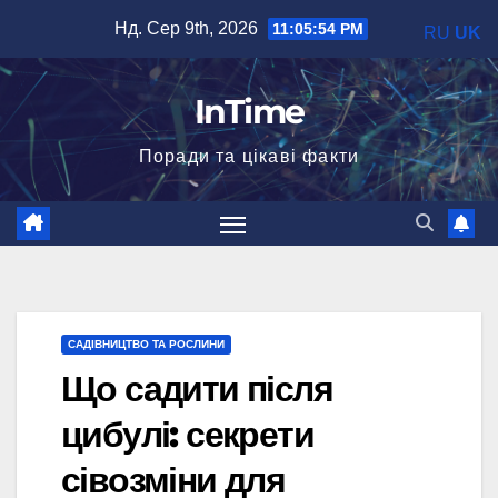
Перейти
Нд. Сер 9th, 2026
11:05:56 PM
RU
UK
до
вмісту
InTime
Поради та цікаві факти
САДІВНИЦТВО ТА РОСЛИНИ
Що садити після
цибулі: секрети
сівозміни для