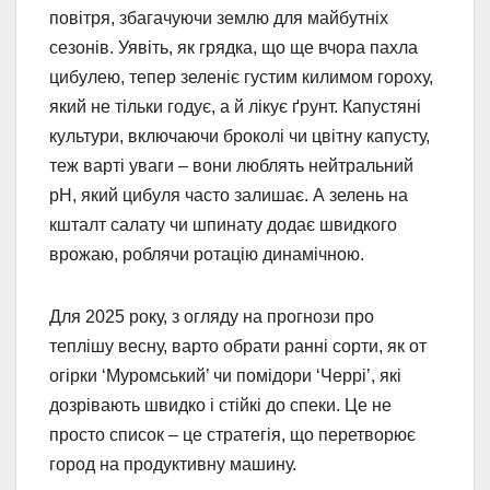
повітря, збагачуючи землю для майбутніх
сезонів. Уявіть, як грядка, що ще вчора пахла
цибулею, тепер зеленіє густим килимом гороху,
який не тільки годує, а й лікує ґрунт. Капустяні
культури, включаючи броколі чи цвітну капусту,
теж варті уваги – вони люблять нейтральний
pH, який цибуля часто залишає. А зелень на
кшталт салату чи шпинату додає швидкого
врожаю, роблячи ротацію динамічною.
Для 2025 року, з огляду на прогнози про
теплішу весну, варто обрати ранні сорти, як от
огірки ‘Муромський’ чи помідори ‘Черрі’, які
дозрівають швидко і стійкі до спеки. Це не
просто список – це стратегія, що перетворює
город на продуктивну машину.