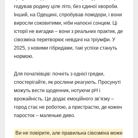
годував родину ціле літо, без єдиної хвороби.
Інший, на Одещині, спробував помідори, і вони
виросли соковитими, ніби напоєні сонцем. Ці
історії не вигадки – вони з реальних практик, де
сівозміна перетворює невдачі на тріумфи. У
2025, з новими гібридами, такі успіхи стануть
нормою.
Для початківців: почніть з однієї грядки,
спостерігайте, як рослини реагують. Просунуті
можуть вести щоденник, нотуючи pH і
врожайність. Це додає емоційного зв’язку –
город стає не роботою, а пристрастю, де кожен
паросток – маленьке диво.
Ви не повірите, але правильна сівозміна може