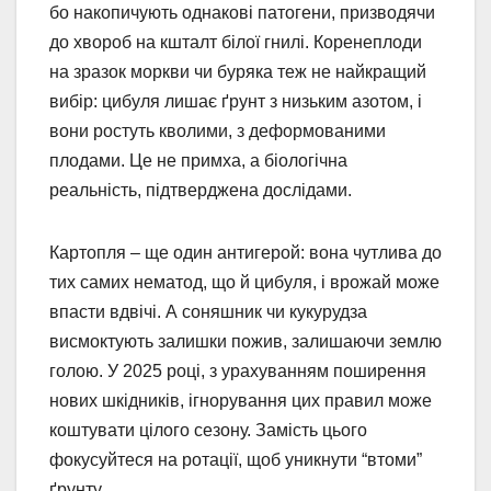
бо накопичують однакові патогени, призводячи
до хвороб на кшталт білої гнилі. Коренеплоди
на зразок моркви чи буряка теж не найкращий
вибір: цибуля лишає ґрунт з низьким азотом, і
вони ростуть кволими, з деформованими
плодами. Це не примха, а біологічна
реальність, підтверджена дослідами.
Картопля – ще один антигерой: вона чутлива до
тих самих нематод, що й цибуля, і врожай може
впасти вдвічі. А соняшник чи кукурудза
висмоктують залишки пожив, залишаючи землю
голою. У 2025 році, з урахуванням поширення
нових шкідників, ігнорування цих правил може
коштувати цілого сезону. Замість цього
фокусуйтеся на ротації, щоб уникнути “втоми”
ґрунту.