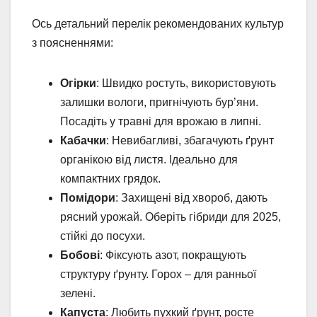
Ось детальний перелік рекомендованих культур
з поясненнями:
Огірки
: Швидко ростуть, використовують
залишки вологи, пригнічують бур’яни.
Посадіть у травні для врожаю в липні.
Кабачки
: Невибагливі, збагачують ґрунт
органікою від листя. Ідеально для
компактних грядок.
Помідори
: Захищені від хвороб, дають
рясний урожай. Оберіть гібриди для 2025,
стійкі до посухи.
Бобові
: Фіксують азот, покращують
структуру ґрунту. Горох – для ранньої
зелені.
Капуста
: Любить пухкий ґрунт, росте