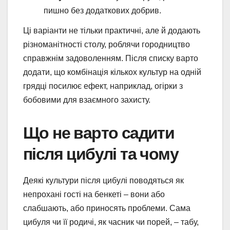
пишно без додаткових добрив.
Ці варіанти не тільки практичні, але й додають
різноманітності столу, роблячи городництво
справжнім задоволенням. Після списку варто
додати, що комбінація кількох культур на одній
грядці посилює ефект, наприклад, огірки з
бобовими для взаємного захисту.
Що не варто садити
після цибулі та чому
Деякі культури після цибулі поводяться як
непрохані гості на бенкеті – вони або
слабшають, або приносять проблеми. Сама
цибуля чи її родичі, як часник чи порей, – табу,