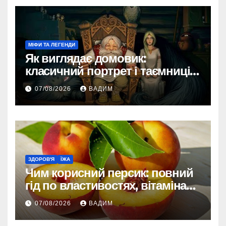
МІФИ ТА ЛЕГЕНДИ
Як виглядає домовик:
класичний портрет і таємниці
зовнішності
07/08/2026
ВАДИМ
ЗДОРОВ'Я
ЇЖА
Чим корисний персик: повний
гід по властивостях, вітамінах і
впливі на організм
07/08/2026
ВАДИМ