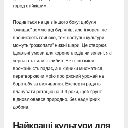
город стійкішим.
Подивіться на це з іншого боку: цибуля
“очищає” землю від бур’янів, але її корені не
проникають глибоко, тож наступні культури
можуть “розкопати” нижні шари. Це створює
ідеальні умови для коренеплодів чи зелені, які
черпають сили з глибин. Без сівозміни
врожайність падає, а шкідники множаться,
перетворюючи мрію про рясний урожай на
боротьбу за виживання. Експерти радять
планувати ротацію на 3-4 роки, щоб ґрунт
відновлювався природно, без надмірних
добрив.
Найкращі культури для