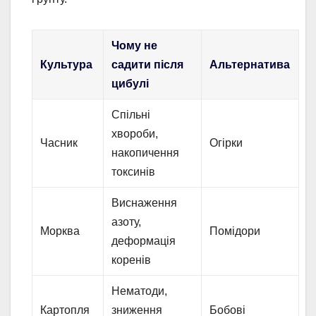
Чому не
Культура
садити після
Альтернатива
цибулі
Спільні
хвороби,
Часник
Огірки
накопичення
токсинів
Виснаження
азоту,
Морква
Помідори
деформація
коренів
Нематоди,
Картопля
зниження
Бобові