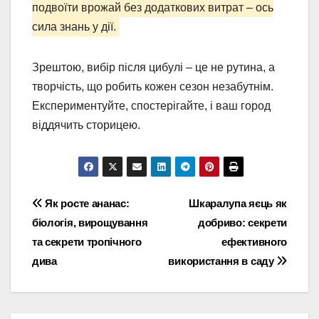
подвоїти врожай без додаткових витрат – ось
сила знань у дії.
Зрештою, вибір після цибулі – це не рутина, а
творчість, що робить кожен сезон незабутнім.
Експериментуйте, спостерігайте, і ваш город
віддячить сторицею.
Навігація
Як росте ананас:
Шкаралупа яєць як
біологія, вирощування
добриво: секрети
записів
та секрети тропічного
ефективного
дива
використання в саду