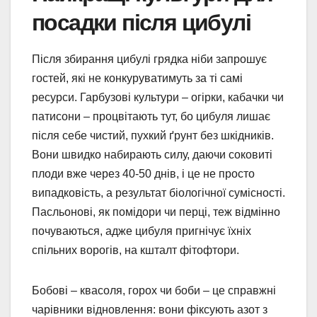
посадки після цибулі
Після збирання цибулі грядка ніби запрошує
гостей, які не конкуруватимуть за ті самі
ресурси. Гарбузові культури – огірки, кабачки чи
патисони – процвітають тут, бо цибуля лишає
після себе чистий, пухкий ґрунт без шкідників.
Вони швидко набирають силу, даючи соковиті
плоди вже через 40-50 днів, і це не просто
випадковість, а результат біологічної сумісності.
Пасльонові, як помідори чи перці, теж відмінно
почуваються, адже цибуля пригнічує їхніх
спільних ворогів, на кшталт фітофтори.
Бобові – квасоля, горох чи боби – це справжні
чарівники відновлення: вони фіксують азот з