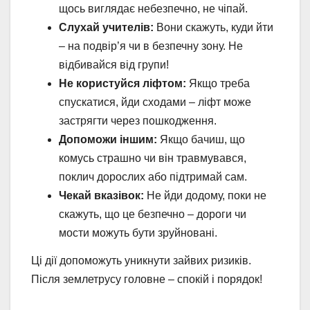
щось виглядає небезпечно, не чіпай.
Слухай учителів:
Вони скажуть, куди йти
– на подвір’я чи в безпечну зону. Не
відбивайся від групи!
Не користуйся ліфтом:
Якщо треба
спускатися, йди сходами – ліфт може
застрягти через пошкодження.
Допоможи іншим:
Якщо бачиш, що
комусь страшно чи він травмувався,
поклич дорослих або підтримай сам.
Чекай вказівок:
Не йди додому, поки не
скажуть, що це безпечно – дороги чи
мости можуть бути зруйновані.
Ці дії допоможуть уникнути зайвих ризиків.
Після землетрусу головне – спокій і порядок!