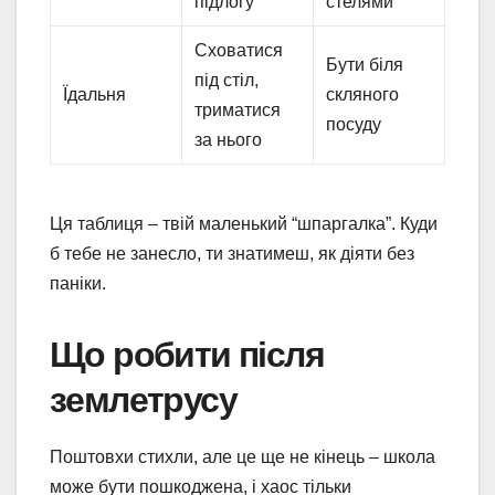
підлогу
стелями
Сховатися
Бути біля
під стіл,
Їдальня
скляного
триматися
посуду
за нього
Ця таблиця – твій маленький “шпаргалка”. Куди
б тебе не занесло, ти знатимеш, як діяти без
паніки.
Що робити після
землетрусу
Поштовхи стихли, але це ще не кінець – школа
може бути пошкоджена, і хаос тільки