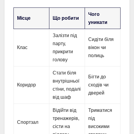
Чого
Місце
Що робити
уникати
Залізти під
Сидіти біля
парту,
Клас
вікон чи
прикрити
полиць
голову
Стати біля
Бігти до
внутрішньої
Коридор
сходів чи
стіни, подалі
дверей
від шаф
Відійти від
Триматися
тренажерів,
під
Спортзал
сісти на
високими