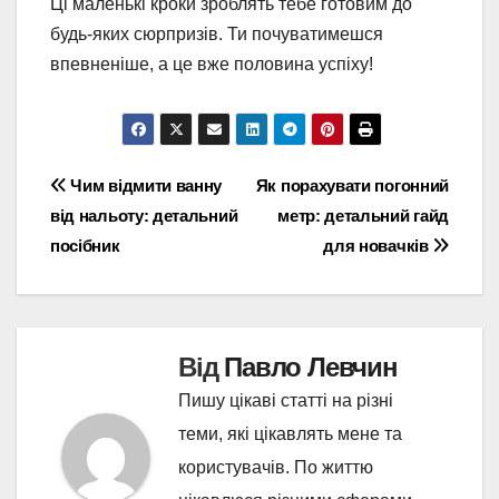
Ці маленькі кроки зроблять тебе готовим до
будь-яких сюрпризів. Ти почуватимешся
впевненіше, а це вже половина успіху!
Навігація
Чим відмити ванну
Як порахувати погонний
від нальоту: детальний
метр: детальний гайд
записів
посібник
для новачків
Від
Павло Левчин
Пишу цікаві статті на різні
теми, які цікавлять мене та
користувачів. По життю