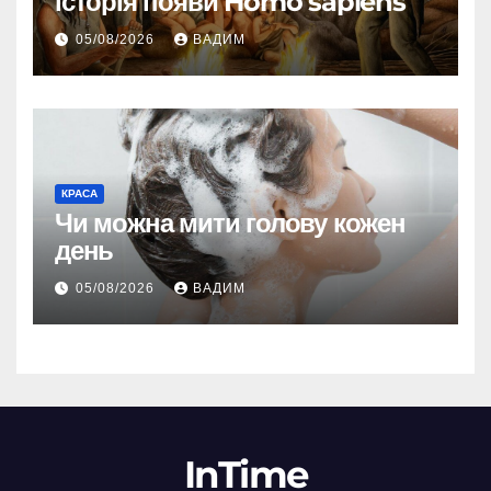
історія появи Homo sapiens
05/08/2026
ВАДИМ
КРАСА
Чи можна мити голову кожен
день
05/08/2026
ВАДИМ
InTime