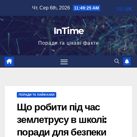
Перейти
Чт. Сер 6th, 2026
11:49:26 AM
RU
UK
до
вмісту
InTime
Поради та цікаві факти
ПОРАДИ ТА ЛАЙФХАКИ
Що робити під час
землетрусу в школі:
поради для безпеки