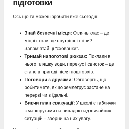
підготовки
Ось що ти можеш зробити вже сьогодні:
Знай безпечні місця:
Оглянь клас – де
міцні столи, де внутрішні стіни?
Запам’ятай ці “схованки”.
Тримай напоготові рюкзак:
Поклади в
нього пляшку води, перекус і свисток – це
стане в пригоді після поштовхів.
Поговори з друзями:
Обговоріть, що
робитимете, якщо землетрус застане на
перерві чи в їдальні.
Вивчи план евакуації:
У школі є таблички
з маршрутами на випадок надзвичайних
ситуацій – зверни на них увагу.