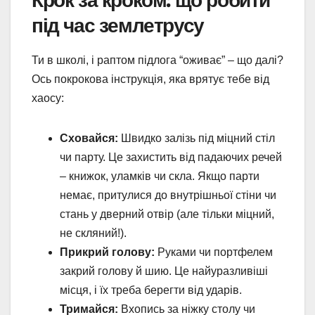
під час землетрусу
Ти в школі, і раптом підлога “оживає” – що далі?
Ось покрокова інструкція, яка врятує тебе від
хаосу:
Сховайся:
Швидко залізь під міцний стіл
чи парту. Це захистить від падаючих речей
– книжок, уламків чи скла. Якщо парти
немає, притулися до внутрішньої стіни чи
стань у дверний отвір (але тільки міцний,
не скляний!).
Прикрий голову:
Руками чи портфелем
закрий голову й шию. Це найуразливіші
місця, і їх треба берегти від ударів.
Тримайся:
Вхопись за ніжку столу чи