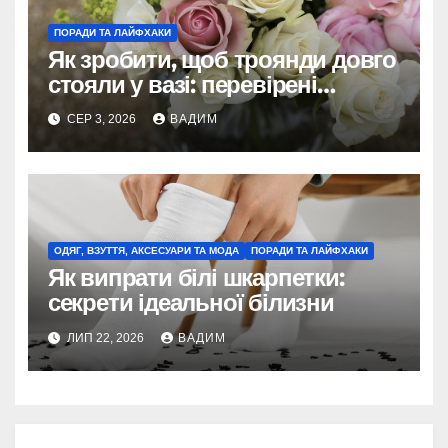
ПОРАДИ ТА ЛАЙФХАКИ
Як зробити, щоб троянди довго
стояли у вазі: перевірені
способи 2026
СЕР 3, 2026
ВАДИМ
ОДЯГ, ВЗУТТЯ, АКСЕСУАРИ ТА МОДА
ПОРАДИ ТА ЛАЙФХАКИ
Як випрати білі шкарпетки:
секрети ідеальної білизни
ЛИП 22, 2026
ВАДИМ