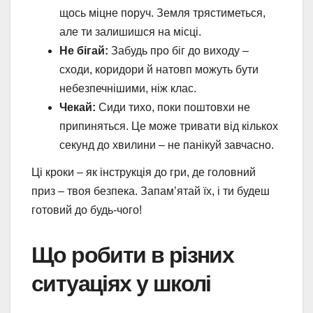
щось міцне поруч. Земля трястиметься,
але ти залишишся на місці.
Не бігай:
Забудь про біг до виходу –
сходи, коридори й натовп можуть бути
небезпечнішими, ніж клас.
Чекай:
Сиди тихо, поки поштовхи не
припиняться. Це може тривати від кількох
секунд до хвилини – не панікуй завчасно.
Ці кроки – як інструкція до гри, де головний
приз – твоя безпека. Запам’ятай їх, і ти будеш
готовий до будь-чого!
Що робити в різних
ситуаціях у школі