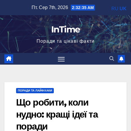
Перейти
Пт. Сер 7th, 2026
2:32:36 AM
RU
UK
до
вмісту
InTime
Поради та цікаві факти
ПОРАДИ ТА ЛАЙФХАКИ
Що робити, коли
нудно: кращі ідеї та
поради