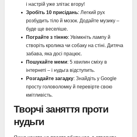
і настрій уже злітає вгору!
Зробіть 10 присідань
: Легкий рух
розбудить тіло й мозок. Додайте музику –
буде ще веселіше.
Пограйте з тінню
: Увімкніть лампу й
створіть кролика чи собаку на стіні. Дитяча
забава, яка досі працює.
Пошукайте меми
: 5 хвилин сміху в
інтернеті – і нудьга відступить.
Розгадайте загадку
: Знайдіть у Google
просту головоломку й перевірте свою
кмітливість.
Творчі заняття проти
нудьги