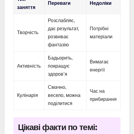
Переваги
Недоліки
заняття
Розслабляє,
дає результат,
Потрібні
Творчість
розвиває
матеріали
фантазію
Бадьорить,
Вимагає
Активність
покращує
енергії
здоров’я
Смачно,
Час на
Кулінарія
весело, можна
прибирання
поділитися
Цікаві факти по темі: