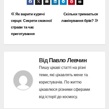
Навігація
Як варити курячі
Скільки тримається
серця: Секрети смачної
ламінування брів?
записів
страви та час
приготування
Від
Павло Левчин
Пишу цікаві статті на різні
теми, які цікавлять мене та
користувачів. По життю
цікавлюся різними сферами
від історії до космосу.