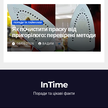
ПОРАДИ ТА ЛАЙФХАКИ
Як почистити праску від
пригорілого: перевірені методи
06/08/2026
ВАДИМ
InTime
Поради та цікаві факти