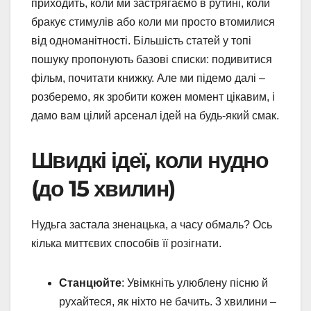
приходить, коли ми застрягаємо в рутині, коли
бракує стимулів або коли ми просто втомилися
від одноманітності. Більшість статей у топі
пошуку пропонують базові списки: подивитися
фільм, почитати книжку. Але ми підемо далі –
розберемо, як зробити кожен момент цікавим, і
дамо вам цілий арсенал ідей на будь-який смак.
Швидкі ідеї, коли нудно
(до 15 хвилин)
Нудьга застала зненацька, а часу обмаль? Ось
кілька миттєвих способів її розігнати.
Станцюйте
: Увімкніть улюблену пісню й
рухайтеся, як ніхто не бачить. 3 хвилини –