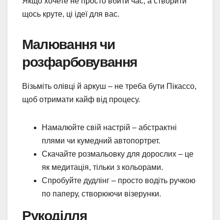
Якщо хочете не просто вбити час, а створити
щось круте, ці ідеї для вас.
Малювання чи
розфарбовування
Візьміть олівці й аркуш – не треба бути Пікассо,
щоб отримати кайф від процесу.
Намалюйте свій настрій – абстрактні
плями чи кумедний автопортрет.
Скачайте розмальовку для дорослих – це
як медитація, тільки з кольорами.
Спробуйте дудлінг – просто водіть ручкою
по паперу, створюючи візерунки.
Рукоділля