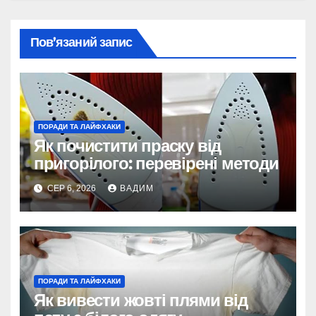
Пов’язаний запис
ПОРАДИ ТА ЛАЙФХАКИ
Як почистити праску від
пригорілого: перевірені методи
СЕР 6, 2026
ВАДИМ
ПОРАДИ ТА ЛАЙФХАКИ
Як вивести жовті плями від