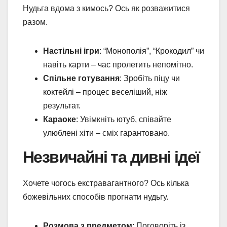
Нудьга вдома з кимось? Ось як розважитися
разом.
Настільні ігри
: “Монополія”, “Крокодил” чи
навіть карти – час пролетить непомітно.
Спільне готування
: Зробіть піцу чи
коктейлі – процес веселіший, ніж
результат.
Караоке
: Увімкніть ютуб, співайте
улюблені хіти – сміх гарантовано.
Незвичайні та дивні ідеї
Хочете чогось екстравагантного? Ось кілька
божевільних способів прогнати нудьгу.
Розмова з предметом
: Поговоріть із