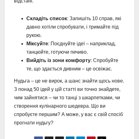
відстані.
Складіть список
: Запишіть 10 справ, які
давно хотіли спробувати, і тримайте під
рукою.
Міксуйте
: Поєднуйте ідеї – наприклад,
танцюйте, готуючи печиво.
Вийдіть із зони комфорту
: Спробуйте
те, що здається дивним – це освіжає.
Нудьга – це не вирок, а шанс знайти щось нове.
З понад 50 ідей у цій статті ви точно знайдете,
чим зайнятися – чи то танці з шкарпетками, чи
створення кулінарного шедевра. Що ви
спробуєте першим? А може, у вас є свій спосіб
прогнати нудьгу?