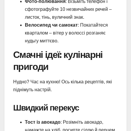
Фото-полювання
: Візьміть телефон і
сфотографуйте 10 незвичайних речей –
листок, тінь, вуличний знак.
Велосипед чи самокат
: Покатайтеся
кварталом – вітер у волоссі розганяє
нудьгу миттєво.
Смачні ідеї: кулінарні
пригоди
Нудно? Час на кухню! Ось кілька рецептів, які
піднімуть настрій.
Швидкий перекус
Тост із авокадо
: Розімніть авокадо,
намажте на хліб, посипте сіллю й перцем