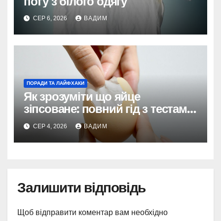
поту з білого одягу
СЕР 6, 2026
ВАДИМ
ПОРАДИ ТА ЛАЙФХАКИ
Як зрозуміти що яйце
зіпсоване: повний гід з тестами
та поясненнями
СЕР 4, 2026
ВАДИМ
Залишити відповідь
Щоб відправити коментар вам необхідно