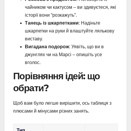
чайником чи кактусом – ви здивуєтеся, які
історії вони “розкажуть”.
Танець із шкарпетками
: Надіньте
шкарпетки на руки й влаштуйте лялькову
виставу.
Вигадана подорож
: Уявіть, що ви в
джунглях чи на Марсі – опишіть усе
вголос.
Порівняння ідей: що
обрати?
Щоб вам було легше вирішити, ось таблиця з
плюсами й мінусами різних занять.
Тип