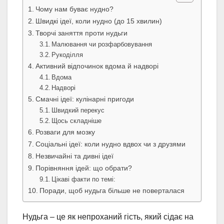
Чому нам буває нудно?
Швидкі ідеї, коли нудно (до 15 хвилин)
Творчі заняття проти нудьги
Малювання чи розфарбовування
Рукоділля
Активний відпочинок вдома й надворі
Вдома
Надворі
Смачні ідеї: кулінарні пригоди
Швидкий перекус
Щось складніше
Розваги для мозку
Соціальні ідеї: коли нудно вдвох чи з друзями
Незвичайні та дивні ідеї
Порівняння ідей: що обрати?
Цікаві факти по темі:
Поради, щоб нудьга більше не поверталася
Нудьга – це як непроханий гість, який сідає на