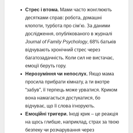
Стрес і втома.
Мами часто жонглюють
десятками справ: робота, домашні
клопоти, турбота про сім’ю. За даними
дослідження, опублікованого в журналі
Journal of Family Psychology
, 68% батьків
відчувають хронічний стрес через
багатозадачність. Коли сил не вистачає,
емоції беруть гору.
Нерозуміння чи непослух.
Якщо мама
просила прибрати кімнату, а ти вкотре
“забув”, її терпець може урватися. Криком
вона намагається достукатися, бо
відчуває, що її слова ігнорують.
Емоційні тригери.
Іноді крик – це реакція
на щось глибше, наприклад, страх за твою
безпеку чи розчарування через