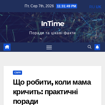
Перейти
Пт. Сер 7th, 2026
11:31:50 PM
RU
UK
до
вмісту
InTime
Поради та цікаві факти
СІМ'Я
Що робити, коли мама
кричить: практичні
поради