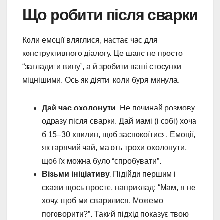
Що робити після сварки
Коли емоції вляглися, настає час для
конструктивного діалогу. Це шанс не просто
“загладити вину”, а й зробити ваші стосунки
міцнішими. Ось як діяти, коли буря минула.
Дай час охолонути.
Не починай розмову
одразу після сварки. Дай мамі (і собі) хоча
б 15–30 хвилин, щоб заспокоїтися. Емоції,
як гарячий чай, мають трохи охолонути,
щоб їх можна було “спробувати”.
Візьми ініціативу.
Підійди першим і
скажи щось просте, наприклад: “Мам, я не
хочу, щоб ми сварилися. Можемо
поговорити?”. Такий підхід показує твою