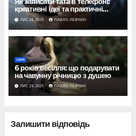
Як записати тата в телефоні:
креативні ідеї та практичні
поради для українців
ЛИС 24, 2025
ПАВЛО ЛЕВЧИН
СІМ'Я
6 років весілля: що подарувати
на чавунну річницю з душею
ЛИС 19, 2025
ПАВЛО ЛЕВЧИН
Залишити відповідь