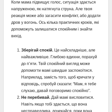
Коли мама підвищує голос, ситуація здається
напруженою, як натягнута струна. Але твоя
реакція може або загасити конфлікт, або додати
дров у вогонь. Ось кілька практичних кроків, які
допоможуть залишатися спокійним і знайти
вихід.
Зберігай спокій.
Це найскладніше, але
найважливіше. Глибоко вдихни, порахуй
до п’яти. Твій спокійний вигляд може
допомогти мамі швидше заспокоїтися.
Наприклад, замість того, щоб кричати у
відповідь, спробуй сказати: “Мам, я тебе
слухаю, давай поговоримо спокійно”.
Не перебивай.
Дай мамі висловитися.
Навіть якщо тобі здається, що вона
несправедлива, дочекайся, поки вона