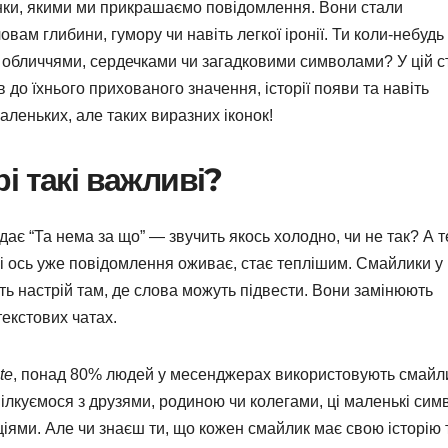
нки, якими ми прикрашаємо повідомлення. Вони стали
ам глибини, гумору чи навіть легкої іронії. Ти коли-небудь
обличчями, сердечками чи загадковими символами? У цій ст
до їхнього прихованого значення, історії появи та навіть
аленьких, але таких виразних іконок!
і такі важливі?
ідає “Та нема за що” — звучить якось холодно, чи не так? А 
і ось уже повідомлення оживає, стає теплішим. Смайлики у
ть настрій там, де слова можуть підвести. Вони замінюють
 текстових чатах.
te
, понад 80% людей у месенджерах використовують смайл
пілкуємося з друзями, родиною чи колегами, ці маленькі сим
іями. Але чи знаєш ти, що кожен смайлик має свою історію 