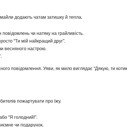
 смайли додають чатам затишку й тепла.
 повідомлень чи натяку на грайливість.
просто “Ти мій найкращий друг”.
чи весняного настрою.
.
жного повідомлення. Уяви, як мило виглядає “Дякую, ти коти
бителів пожартувати про їжу.
бо “Я голодний!”.
иємне чи подарунок.