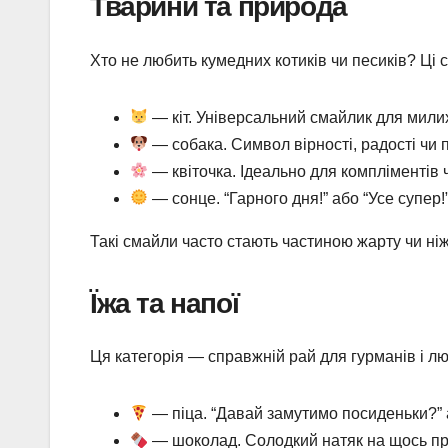
Тварини та природа
Хто не любить кумедних котиків чи песиків? Ці
— кіт. Універсальний смайлик для милих
— собака. Символ вірності, радості чи 
— квіточка. Ідеально для компліментів 
— сонце. “Гарного дня!” або “Усе супер!”
Такі смайли часто стають частиною жарту чи ні
Їжа та напої
Ця категорія — справжній рай для гурманів і лю
— піца. “Давай замутимо посиденьки?” а
— шоколад. Солодкий натяк на щось пр