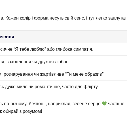
 Кожен колір і форма несуть свій сенс, і тут легко заплутат
ачення
сичне “Я тебе люблю” або глибока симпатія.
ія, захоплення чи дружня любов.
, розчарування чи жартівливе “Ти мене образив”.
ь дуже миле чи романтичне, часто для флірту.
ь по-різному. У Японії, наприклад, зелене серце
частіше
ож обирай з розумом!