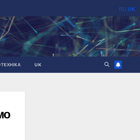
RU
UK
ОТЕХНІКА
UK
мо