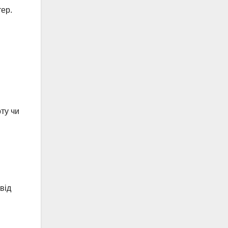
тер.
ту чи
від