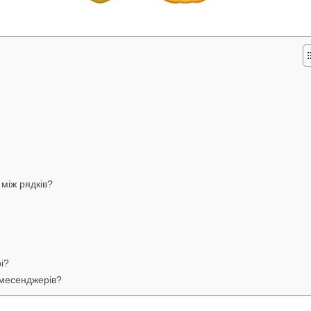
між рядків?
і?
 месенджерів?