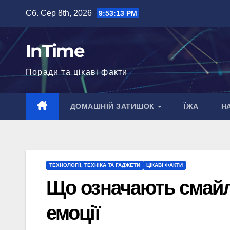
Перейти
Сб. Сер 8th, 2026
9:53:14 PM
до
вмісту
InTime
Поради та цікаві факти
ДОМАШНІЙ ЗАТИШОК
ЇЖА
Н
ТЕХНОЛОГІЇ, ТЕХНІКА ТА ГАДЖЕТИ
ЦІКАВІ ФАКТИ
Що означають смайл
емоції