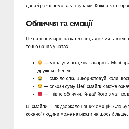
давай розберемо їх за групами. Кожна категорія
Обличчя та емоції
Це найпопулярніша категорія, адже ми завжди хо
точно бачив у чатах:
— мила усмішка, яка говорить “Мені при
дружньої бесіди.
— сміх до сліз. Використовуй, коли щось
— сльози суму. Цей смайлик може означат
— гнівне обличчя. Кидай його в чат, ко
Ці смайли — як дзеркало наших емоцій. Але був
коханої людини може натякати на щось більше, 