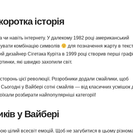
коротка історія
чи навіть інтернету. У далекому 1982 році американський
увати комбінацію символів
для позначення жарту в текс
й дизайнер Сігетака Куріта в 1999 році створив перші графі
тинки, які швидко захопили світ.
сторонь цієї революції. Розробники додали смайлики, щоб
 Сьогодні у Вайбері сотні смайлів — від класичних усмішок 
оїхали розбирати найпопулярніші категорії!
иків у Вайбері
ою цілий всесвіт емоцій. Щоб не загубитися в цьому різноман