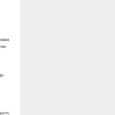
тових
чні
до
ітті,