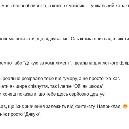
 має свої особливості, а кожен смайлик — унікальний харак
чемо показати, що відчуваємо. Ось кілька прикладів, які ти
ємно” або “Дякую за комплімент”. Ідеальна для легкого флір
 реально розірвало тебе від гумору, а не просто “ха-ха”.
и як щире співчуття, так і легке “Ой, як шкода”.
ли хочеш показати, що тебе щось серйозно дратує.
ає, що їхнє значення залежить від контексту. Наприклад,
ніж просто “Дякую”.