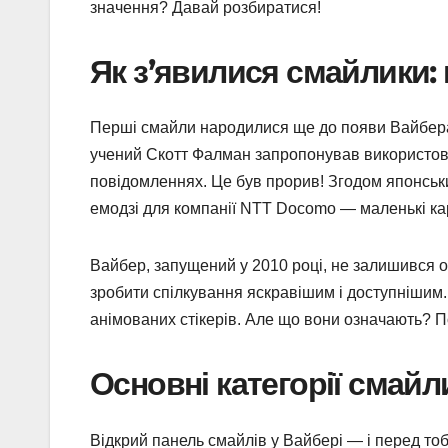
значення? Давай розбиратися!
Як з’явилися смайлики: 
Перші смайли народилися ще до появи Вайбера 
учений Скотт Фалман запропонував використов
повідомленнях. Це був прорив! Згодом японськи
емодзі для компанії NTT Docomo — маленькі кар
Вайбер, запущений у 2010 році, не залишився о
зробити спілкування яскравішим і доступнішим.
анімованих стікерів. Але що вони означають? П
Основні категорії смайл
Відкрий панель смайлів у Вайбері — і перед тоб