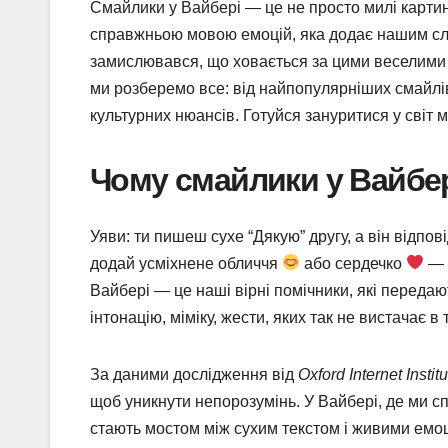
Смайлики у Вайбері — це не просто милі карти
справжньою мовою емоцій, яка додає нашим слов
замислювався, що ховається за цими веселими 
ми розберемо все: від найпопулярніших смайлів 
культурних нюансів. Готуйся зануритися у світ м
Чому смайлики у Вайбер
Уяви: ти пишеш сухе “Дякую” другу, а він відпов
додай усміхнене обличчя
або сердечко
— 
Вайбері — це наші вірні помічники, які передаю
інтонацію, міміку, жести, яких так не вистачає в
За даними дослідження від
Oxford Internet Institu
щоб уникнути непорозумінь. У Вайбері, де ми с
стають мостом між сухим текстом і живими емоц