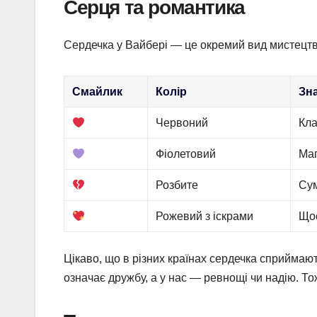
Серця та романтика
Сердечка у Вайбері — це окремий вид мистецтва.
Смайлик
Колір
Зн
Червоний
Кла
Фіолетовий
Маг
Розбите
Сум
Рожевий з іскрами
Щос
Цікаво, що в різних країнах сердечка сприймают
означає дружбу, а у нас — ревнощі чи надію. Т