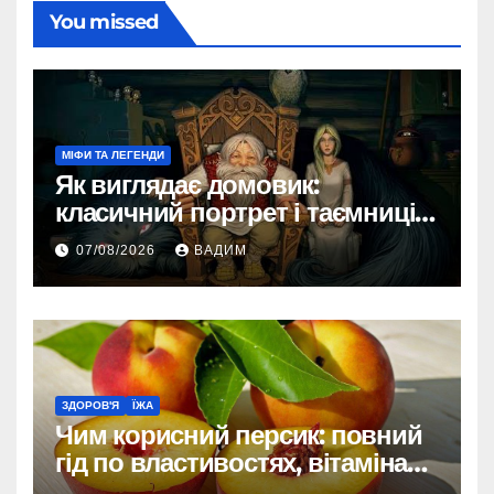
You missed
МІФИ ТА ЛЕГЕНДИ
Як виглядає домовик:
класичний портрет і таємниці
зовнішності
07/08/2026
ВАДИМ
ЗДОРОВ'Я
ЇЖА
Чим корисний персик: повний
гід по властивостях, вітамінах і
впливі на організм