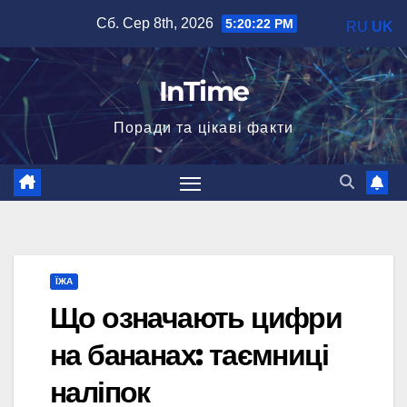
Перейти
Сб. Сер 8th, 2026
5:20:23 PM
RU
UK
до
вмісту
InTime
Поради та цікаві факти
ЇЖА
Що означають цифри
на бананах: таємниці
наліпок