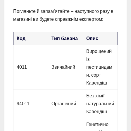
Погляньте й запам’ятайте – наступного разу в
магазині ви будете справжнім експертом:
Код
Тип банана
Опис
Вирощений
із
4011
Звичайний
пестицидам
и, сорт
Кавендіш
Без хімії,
94011
Органічний
натуральний
Кавендіш
Генетично