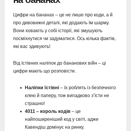
Цифри на бананах – це не лише про коди, а й
про дивовижні деталі, які додають їм шарму.
Вони ховають у собі історії, які змушують
посміхнутися чи задуматися. Ось кілька фактів,
які вас здивують!
Від їстівних наліпок до бананових війн – ці
цифри мають що розповісти.
Наліпки їстівні
– їх роблять із безпечного
клею й паперу, тож випадково з’їсти не
страшно!
4011 – король кодів
– це
найпоширеніший код у світі, адже
Кавендіш домінує на ринку.