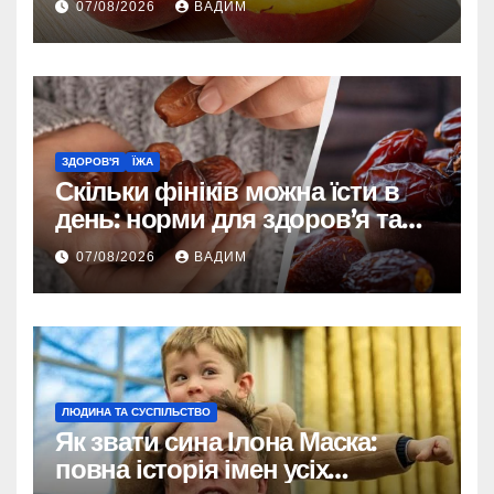
07/08/2026
ВАДИМ
ЗДОРОВ'Я
ЇЖА
Скільки фініків можна їсти в
день: норми для здоров’я та
енергії
07/08/2026
ВАДИМ
ЛЮДИНА ТА СУСПІЛЬСТВО
Як звати сина Ілона Маска:
повна історія імен усіх