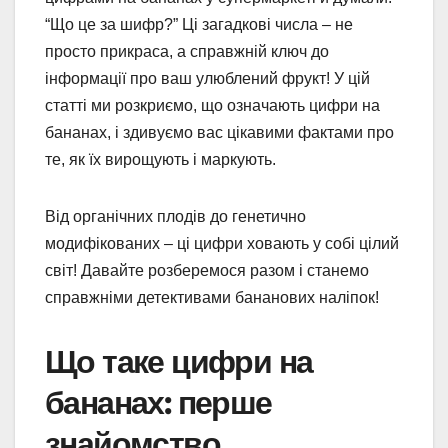
“Що це за шифр?” Ці загадкові числа – не
просто прикраса, а справжній ключ до
інформації про ваш улюблений фрукт! У цій
статті ми розкриємо, що означають цифри на
бананах, і здивуємо вас цікавими фактами про
те, як їх вирощують і маркують.
Від органічних плодів до генетично
модифікованих – ці цифри ховають у собі цілий
світ! Давайте розберемося разом і станемо
справжніми детективами бананових наліпок!
Що таке цифри на
бананах: перше
знайомство