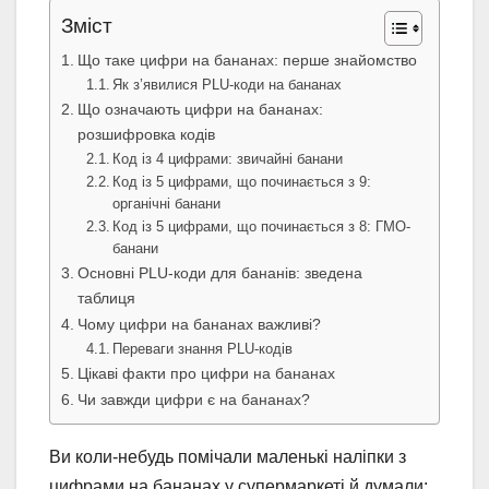
Зміст
Що таке цифри на бананах: перше знайомство
Як з’явилися PLU-коди на бананах
Що означають цифри на бананах:
розшифровка кодів
Код із 4 цифрами: звичайні банани
Код із 5 цифрами, що починається з 9:
органічні банани
Код із 5 цифрами, що починається з 8: ГМО-
банани
Основні PLU-коди для бананів: зведена
таблиця
Чому цифри на бананах важливі?
Переваги знання PLU-кодів
Цікаві факти про цифри на бананах
Чи завжди цифри є на бананах?
Ви коли-небудь помічали маленькі наліпки з
цифрами на бананах у супермаркеті й думали: