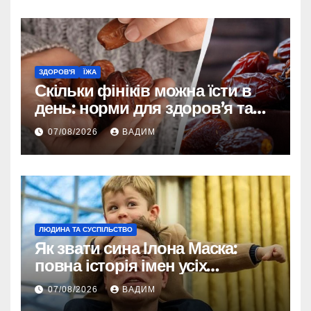
ЗДОРОВ'Я
ЇЖА
Скільки фініків можна їсти в
день: норми для здоров’я та
енергії
07/08/2026
ВАДИМ
ЛЮДИНА ТА СУСПІЛЬСТВО
Як звати сина Ілона Маска:
повна історія імен усіх
хлопчиків мільярдера
07/08/2026
ВАДИМ