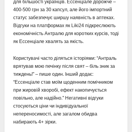
для більшості українців. Ессенціале дорожче –
400-500 грн за 30 капсул, але його імпортний
статус забезпечує ширшу наявність в аптеках.
Відгуки на платформах як Liki24 підкреслюють
економічність Антралю для коротких курсів, тоді
як Ессенціале хвалять за якість.
Користувачі часто діляться історіями: “Антраль
врятував мою печінку після свят – біль зник за
тиждень!” – пише один. Інший додає:
“Ессенціале став моїм щоденним помічником
при жировій хворобі, ефект накопичується
повільно, але надійно.” Негативні відгуки
стосуються ціни чи індивідуальної
непереносимості, але загалом обидва
набирають 4+ зірки.