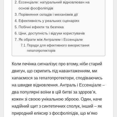
Ессенціале: натуральний відновлювач на
основі фосфоліпідів
Порівняння складів і механізмів дії
Ефективність у реальних сценаріях
Побічні ефекти та безпека
Ціни, доступність і відгуки користувачів
Як обрати між Антралем і Ессенціале
Поради для ефективного використання
гепатопротекторів
Коли печінка сигналізує про втому, ніби старий
двигун, що скрипить під навантаженням, ми
хапаємося за гепатопротектори, сподіваючись
на швидке відновлення. Антраль і Ессенціале –
два популярні воїни в цій битві за здоров’я,
кожен зі своєю унікальною зброєю. Один, наче
надійний щит з синтетичних сполук, інший – як
природний еліксир з фосфоліпідів, що м’яко