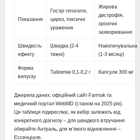
Жирова
Гострі гепатити,
дистрофія,
Показання
цироз, токсичні
хронічні
ураження
захворювання
Швидкість
Швидка (2-4
Накопичувальна
ефекту
тижні)
(1-3 місяці)
Форма
Таблетки 0,1-0,2 г
Капсули 300 мг
випуску
Джерела даних: офіційний сайт Farmak та
медичний портал WebMD (станом на 2025 рік).
Ця таблиця підкреслює, як вибір залежить від
конкретного діагнозу – для швидкого втручання
обирайте Антраль, для м’якого відновлення –
Ессенціале.