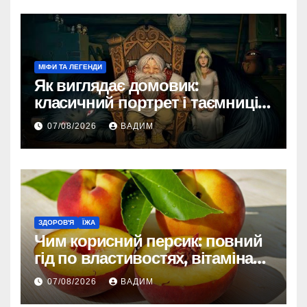
МІФИ ТА ЛЕГЕНДИ
Як виглядає домовик:
класичний портрет і таємниці
зовнішності
07/08/2026
ВАДИМ
ЗДОРОВ'Я
ЇЖА
Чим корисний персик: повний
гід по властивостях, вітамінах і
впливі на організм
07/08/2026
ВАДИМ