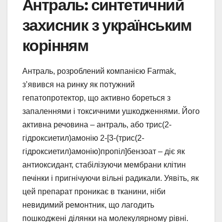
Антраль: синтетичний
захисник з українським
корінням
Антраль, розроблений компанією Farmak,
з’явився на ринку як потужний
гепатопротектор, що активно бореться з
запаленнями і токсичними ушкодженнями. Його
активна речовина – антраль, або трис(2-
гідроксиетил)амонію 2-[3-(трис(2-
гідроксиетил)амонію)пропіл]бензоат – діє як
антиоксидант, стабілізуючи мембрани клітин
печінки і пригнічуючи вільні радикали. Уявіть, як
цей препарат проникає в тканини, ніби
невидимий ремонтник, що лагодить
пошкоджені ділянки на молекулярному рівні.