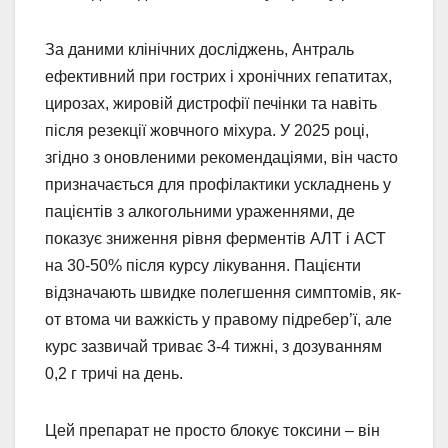
За даними клінічних досліджень, Антраль
ефективний при гострих і хронічних гепатитах,
цирозах, жировій дистрофії печінки та навіть
після резекції жовчного міхура. У 2025 році,
згідно з оновленими рекомендаціями, він часто
призначається для профілактики ускладнень у
пацієнтів з алкогольними ураженнями, де
показує зниження рівня ферментів АЛТ і АСТ
на 30-50% після курсу лікування. Пацієнти
відзначають швидке полегшення симптомів, як-
от втома чи важкість у правому підребер’ї, але
курс зазвичай триває 3-4 тижні, з дозуванням
0,2 г тричі на день.
Цей препарат не просто блокує токсини – він