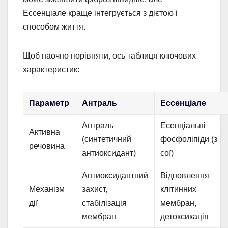
Ессенціале краще інтегрується з дієтою і
способом життя.
Щоб наочно порівняти, ось таблиця ключових
характеристик:
Параметр
Антраль
Ессенціале
Антраль
Есенціальні
Активна
(синтетичний
фосфоліпіди (з
речовина
антиоксидант)
сої)
Антиоксидантний
Відновлення
Механізм
захист,
клітинних
дії
стабілізація
мембран,
мембран
детоксикація