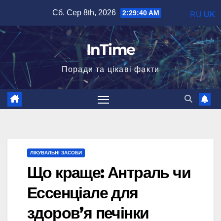
Перейти
Сб. Сер 8th, 2026
2:29:42 AM
RU
UK
до
вмісту
InTime
Поради та цікаві факти
ЛІКУВАЛЬНІ ЗАСОБИ
Що краще: Антраль чи
Ессенціале для
здоров’я печінки