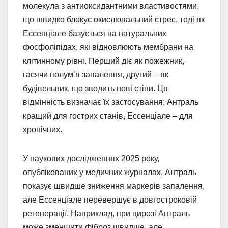
молекула з антиоксидантними властивостями,
що швидко блокує окислювальний стрес, тоді як
Ессенціале базується на натуральних
фосфоліпідах, які відновлюють мембрани на
клітинному рівні. Перший діє як пожежник,
гасячи полум’я запалення, другий – як
будівельник, що зводить нові стіни. Ця
відмінність визначає їх застосування: Антраль
кращий для гострих станів, Ессенціале – для
хронічних.
У наукових дослідженнях 2025 року,
опублікованих у медичних журналах, Антраль
показує швидше зниження маркерів запалення,
але Ессенціале перевершує в довгостроковій
регенерації. Наприклад, при цирозі Антраль
може зменшити фіброз швидше, але