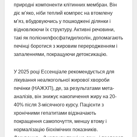
природні компоненти клітинних мембран. Він
діє м’яко, ніби теплий компрес на втомлену
м’яз, вбудовуючись у пошкоджені ділянки і
відновлюючи їх структуру. Активні речовини,
такі як полієнилфосфатидилхолін, допомагають
печінці боротися з жировим переродженням і
запаленнями, покращуючи детоксикацію.
У 2025 році Ессенціале рекомендується для
лікування неалкогольної жирової хвороби
печінки (НАЖХП), де, за результатами мета-
аналізів, він знижує накопичення жиру на 20-
40% після 3-місячного курсу. Пацієнти з
хронічними гепатитами відзначають
покращення самопочуття, меншу втому і
нормалізацію біохімічних показників.