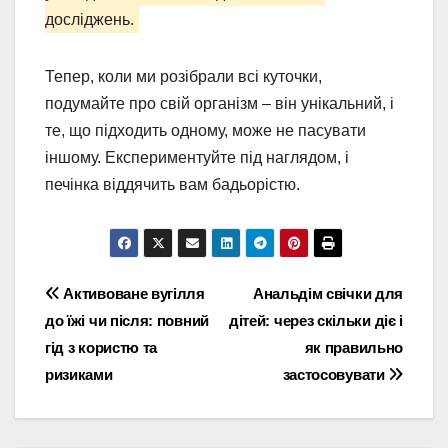
досліджень.
Тепер, коли ми розібрали всі куточки,
подумайте про свій організм – він унікальний, і
те, що підходить одному, може не пасувати
іншому. Експериментуйте під наглядом, і
печінка віддячить вам бадьорістю.
Навігація
Активоване вугілля
Анальдім свічки для
до їжі чи після: повний
дітей: через скільки діє і
записів
гід з користю та
як правильно
ризиками
застосовувати