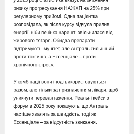
у 2025 році статистика вказує на зниження
ризику прогресування НАЖХП на 25% при
регулярному прийомі. Одна пацієнтка
розповідала, як після курсу відчула прилив
енергії, ніби печінка нарешті звільнилася від
жирового тягаря. Обидва препарати
підтримують імунітет, але Антраль сильніший
проти токсинів, а Ессенціале – проти
хронічного стресу.
У комбінації вони іноді використовуються
разом, але тільки за призначенням лікаря, щоб
уникнути перевантаження. Реальні кейси з
форумів 2025 року показують, що Антраль
частіше хвалять за швидкість, тоді як
Ессенціале – за відсутність звикання.