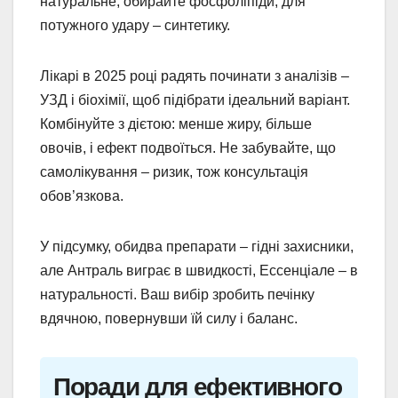
натуральне, обирайте фосфоліпіди; для
потужного удару – синтетику.
Лікарі в 2025 році радять починати з аналізів –
УЗД і біохімії, щоб підібрати ідеальний варіант.
Комбінуйте з дієтою: менше жиру, більше
овочів, і ефект подвоїться. Не забувайте, що
самолікування – ризик, тож консультація
обов’язкова.
У підсумку, обидва препарати – гідні захисники,
але Антраль виграє в швидкості, Ессенціале – в
натуральності. Ваш вибір зробить печінку
вдячною, повернувши їй силу і баланс.
Поради для ефективного