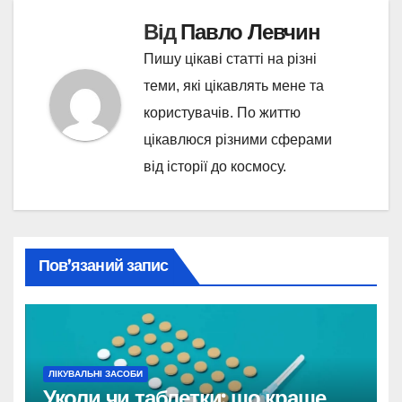
Від
Павло Левчин
Пишу цікаві статті на різні
теми, які цікавлять мене та
користувачів. По життю
цікавлюся різними сферами
від історії до космосу.
Пов’язаний запис
ЛІКУВАЛЬНІ ЗАСОБИ
Уколи чи таблетки: що краще