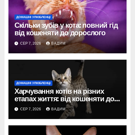
ДОМАШНІ УЛЮБЛЕНЦІ
Скільки зубів у кота: повний гід
від кошеняти до дорослого
СЕР 7, 2026
ВАДИМ
ДОМАШНІ УЛЮБЛЕНЦІ
Харчування котів на різних
етапах життя: від кошеняти до
літнього улюбленця
СЕР 7, 2026
ВАДИМ