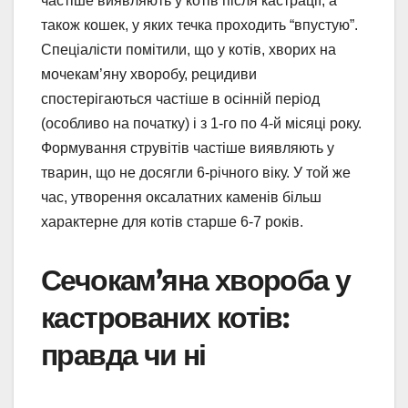
частіше виявляють у котів після кастрації, а
також кошек, у яких течка проходить “впустую”.
Спеціалісти помітили, що у котів, хворих на
мочекам’яну хворобу, рецидиви
спостерігаються частіше в осінній період
(особливо на початку) і з 1-го по 4-й місяці року.
Формування струвітів частіше виявляють у
тварин, що не досягли 6-річного віку. У той же
час, утворення оксалатних каменів більш
характерне для котів старше 6-7 років.
Сечокам’яна хвороба у
кастрованих котів:
правда чи ні