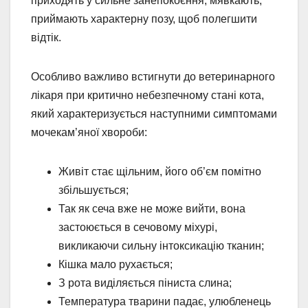
приходять у сильне занепокоєння, мявкають,
приймають характерну позу, щоб полегшити
відтік.
Особливо важливо встигнути до ветеринарного
лікаря при критично небезпечному стані кота,
який характеризується наступними симптомами
мочекам’яної хвороби:
Живіт стає щільним, його об’єм помітно
збільшується;
Так як сеча вже не може вийти, вона
застоюється в сечовому міхурі,
викликаючи сильну інтоксикацію тканин;
Кішка мало рухається;
З рота виділяється піниста слина;
Температура тварини падає, улюбленець