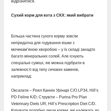
відрізнятися.
Сухий корм для кота з СКХ: який вибрати
Більша частина сухого корму зовсім
непридатна для годування кішки з
мочекам’яною хворобою – у їх складі занадто
багато мінеральних солей. Але існують
спеціальні суміші, які можна підібрати в
залежності від типу сечових каменів,
наприклад:
Оксалати – Роял Каннін Урінарі С/О LP34, Hill’s
PD Feline K/D; Струвіти – Purina Pro Plan
Veterinary Diets UR, Hill’s Prescription Diet С/D.
Купувати потрібно лише корми, які належать до