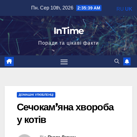
Перейти
Пн. Сер 10th, 2026
2:35:40 AM
RU
UK
до
вмісту
InTime
Поради та цікаві факти
ДОМАШНІ УЛЮБЛЕНЦІ
Сечокам’яна хвороба
у котів