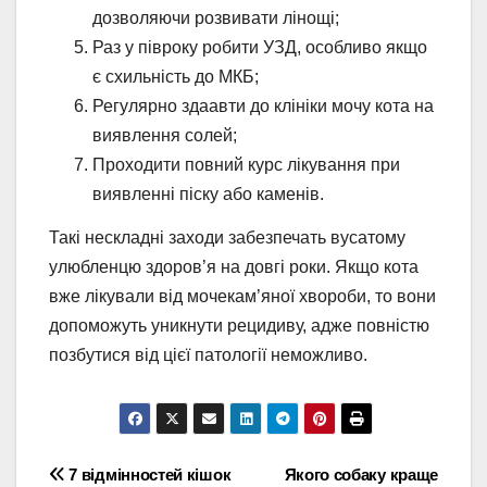
дозволяючи розвивати лінощі;
Раз у півроку робити УЗД, особливо якщо
є схильність до МКБ;
Регулярно здаавти до клініки мочу кота на
виявлення солей;
Проходити повний курс лікування при
виявленні піску або каменів.
Такі нескладні заходи забезпечать вусатому
улюбленцю здоров’я на довгі роки. Якщо кота
вже лікували від мочекам’яної хвороби, то вони
допоможуть уникнути рецидиву, адже повністю
позбутися від цієї патології неможливо.
Навігація
7 відмінностей кішок
Якого собаку краще