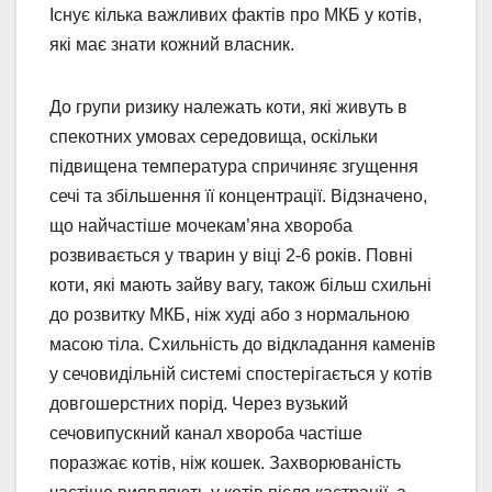
Існує кілька важливих фактів про МКБ у котів,
які має знати кожний власник.
До групи ризику належать коти, які живуть в
спекотних умовах середовища, оскільки
підвищена температура спричиняє згущення
сечі та збільшення її концентрації. Відзначено,
що найчастіше мочекам’яна хвороба
розвивається у тварин у віці 2-6 років. Повні
коти, які мають зайву вагу, також більш схильні
до розвитку МКБ, ніж худі або з нормальною
масою тіла. Схильність до відкладання каменів
у сечовидільній системі спостерігається у котів
довгошерстних порід. Через вузький
сечовипускний канал хвороба частіше
поразжає котів, ніж кошек. Захворюваність