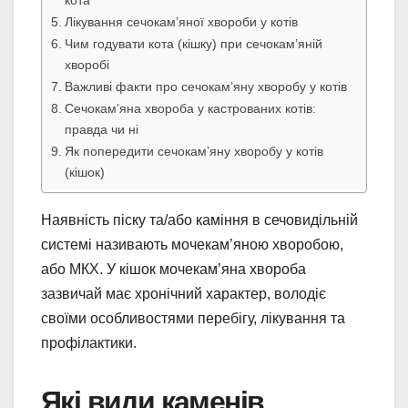
Лікування сечокам’яної хвороби у котів
Чим годувати кота (кішку) при сечокам’яній
хворобі
Важливі факти про сечокам’яну хворобу у котів
Сечокам’яна хвороба у кастрованих котів:
правда чи ні
Як попередити сечокам’яну хворобу у котів
(кішок)
Наявність піску та/або каміння в сечовидільній
системі називають мочекам’яною хворобою,
або МКХ. У кішок мочекам’яна хвороба
зазвичай має хронічний характер, володіє
своїми особливостями перебігу, лікування та
профілактики.
Які види каменів