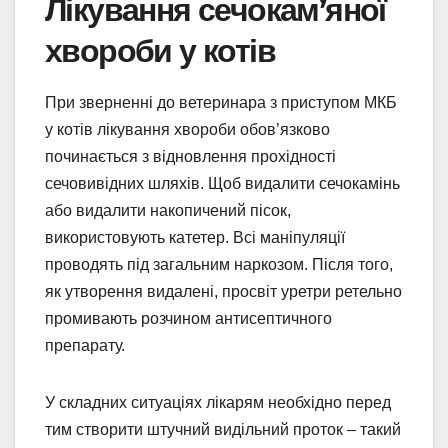
Лікування сечокам’яної
хвороби у котів
При зверненні до ветеринара з приступом МКБ
у котів лікування хвороби обов’язково
починається з відновлення прохідності
сечовивідних шляхів. Щоб видалити сечокамінь
або видалити накопичений пісок,
використовують катетер. Всі маніпуляції
проводять під загальним наркозом. Після того,
як утворення видалені, просвіт уретри ретельно
промивають розчином антисептичного
препарату.
У складних ситуаціях лікарям необхідно перед
тим створити штучний видільний проток – такий