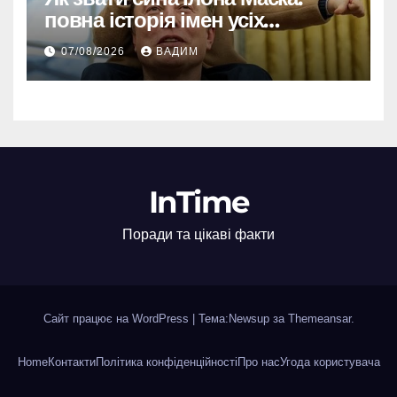
повна історія імен усіх
хлопчиків мільярдера
07/08/2026
ВАДИМ
InTime
Поради та цікаві факти
Сайт працює на WordPress
|
Тема:Newsup за
Themeansar
.
Home
Контакти
Політика конфіденційності
Про нас
Угода користувача