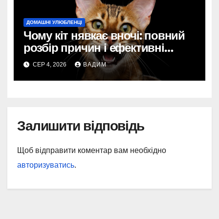
ДОМАШНІ УЛЮБЛЕНЦІ
Чому кіт нявкає вночі: повний
розбір причин і ефективні
рішення
СЕР 4, 2026
ВАДИМ
Залишити відповідь
Щоб відправити коментар вам необхідно
авторизуватись
.