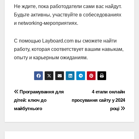
Не ждите, пока работодатели сами вас найдут.
Будьте активны, участвуйте в собеседованиях
и networking-мероприятиях.
С помощью Layboard.com вы сможете найти
работу, которая соответствует вашим навыкам,
опыту и карьерным ожиданиям.
Навігація
Програмування для
4 етапи онлайн
дітей: ключ до
просування сайту у 2024
записів
майбутнього
році