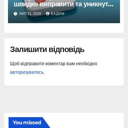
швидко виправити та уникнути
в майбутньому
ЛИП 21, 2026
ВАДИМ
Залишити відповідь
Щоб відправити коментар вам необхідно
авторизуватись
.
You missed