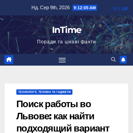
Перейти
Нд. Сер 9th, 2026
9:12:06 AM
RU
UK
до
вмісту
InTime
Поради та цікаві факти
ТЕХНОЛОГІЇ, ТЕХНІКА ТА ГАДЖЕТИ
Поиск работы во
Львове: как найти
подходящий вариант