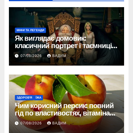
МІФИ ТА ЛЕГЕНДИ
Як виглядає домовик:
класичний портрет і таємниці
зовнішності
07/08/2026
ВАДИМ
ЗДОРОВ'Я
ЇЖА
Чим корисний персик: повний
гід по властивостях, вітамінах і
впливі на організм
07/08/2026
ВАДИМ