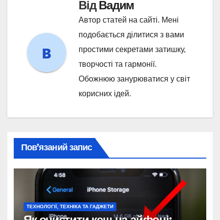
Від
Вадим
Автор статей на сайті. Мені
подобається ділитися з вами
простими секретами затишку,
творчості та гармонії.
Обожнюю занурюватися у світ
корисних ідей.
Пов’язаний запис
ТЕХНОЛОГІЇ, ТЕХНІКА ТА ГАДЖЕТИ
Як очистити кеш на айфоні: