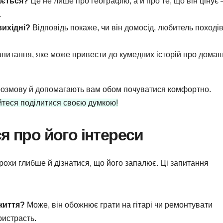
ається?
Це не лише про географію, а й про те, що він цінує 
.
вихідні?
Відповідь покаже, чи він домосід, любитель походів
питання, яке може привести до кумедних історій про домаш
ь розмову й допомагають вам обом почуватися комфортно.
бійтеся поділитися своєю думкою!
я про його інтереси
охи глибше й дізнатися, що його запалює. Ці запитання
 життя?
Може, він обожнює грати на гітарі чи ремонтувати
ристрасть.