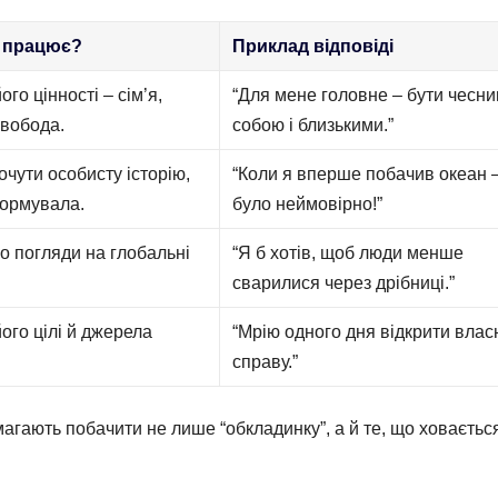
 працює?
Приклад відповіді
го цінності – сім’я,
“Для мене головне – бути чесни
свобода.
собою і близькими.”
очути особисту історію,
“Коли я вперше побачив океан 
формувала.
було неймовірно!”
о погляди на глобальні
“Я б хотів, щоб люди менше
сварилися через дрібниці.”
ого цілі й джерела
“Мрію одного дня відкрити влас
справу.”
магають побачити не лише “обкладинку”, а й те, що ховаєтьс