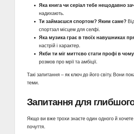
Яка книга чи серіал тебе нещодавно з
надихають.
Ти займаєшся спортом? Яким саме?
Від
спортзал місцем для селфі.
Яка музика грає в твоїх навушниках пр
настрій і характер.
Якби ти міг миттєво стати профі в чом
розмов про мрії та амбіції.
Такі запитання – як ключ до його світу. Вони по
теми.
Запитання для глибшог
Якщо ви вже трохи знаєте один одного й хочете
почуття.