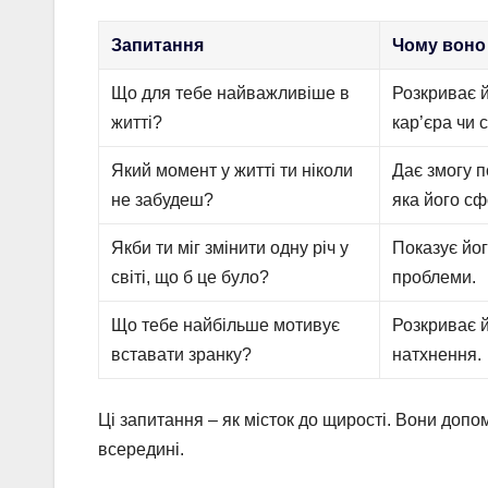
Запитання
Чому воно
Що для тебе найважливіше в
Розкриває йо
житті?
кар’єра чи 
Який момент у житті ти ніколи
Дає змогу п
не забудеш?
яка його с
Якби ти міг змінити одну річ у
Показує йог
світі, що б це було?
проблеми.
Що тебе найбільше мотивує
Розкриває й
вставати зранку?
натхнення.
Ці запитання – як місток до щирості. Вони допо
всередині.