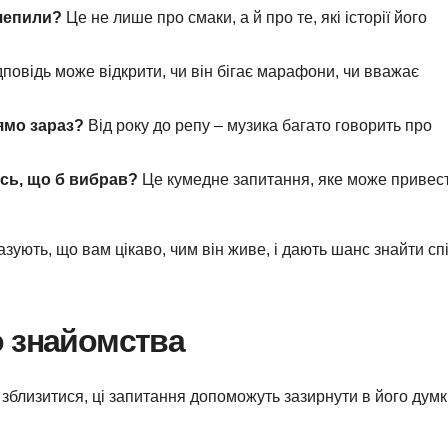
ачепили?
Це не лише про смаки, а й про те, які історії його
повідь може відкрити, чи він бігає марафони, чи вважає
ямо зараз?
Від року до репу – музика багато говорить про
усь, що б вибрав?
Це кумедне запитання, яке може привес
казують, що вам цікаво, чим він живе, і дають шанс знайти сп
о знайомства
 зблизитися, ці запитання допоможуть зазирнути в його думк