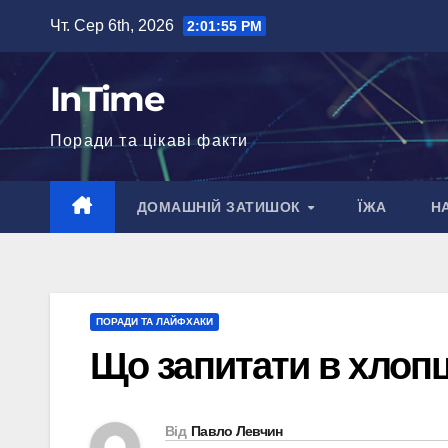
Перейти
Чт. Сер 6th, 2026
2:01:56 PM
до
вмісту
InTime
Поради та цікаві факти
ДОМАШНІЙ ЗАТИШОК
ЇЖА
Н
ПОРАДИ ТА ЛАЙФХАКИ
Що запитати в хлопц
Від
Павло Левчин