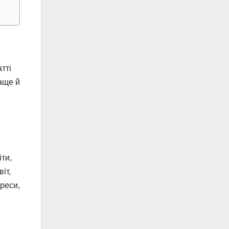
тті
раще й
ти,
іт,
ереси,