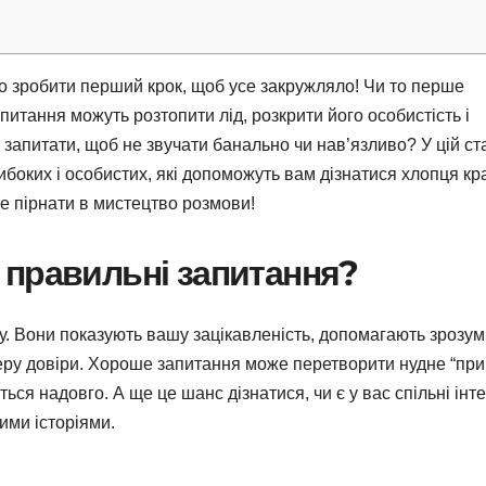
но зробити перший крок, щоб усе закружляло! Чи то перше
питання можуть розтопити лід, розкрити його особистість і
запитати, щоб не звучати банально чи нав’язливо? У цій ста
глибоких і особистих, які допоможуть вам дізнатися хлопця к
те пірнати в мистецтво розмови!
 правильні запитання?
у. Вони показують вашу зацікавленість, допомагають зрозумі
ру довіри. Хороше запитання може перетворити нудне “прив
ться надовго. А ще це шанс дізнатися, чи є у вас спільні інт
ими історіями.