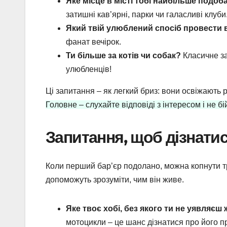
Яке місце в місті тобі найбільше подоб
затишні кав’ярні, парки чи галасливі клуби
Який твій улюблений спосіб провести 
фанат вечірок.
Ти більше за котів чи собак?
Класичне за
улюбленців!
Ці запитання – як легкий бриз: вони освіжают
Головне – слухайте відповіді з інтересом і не 
Запитання, щоб дізнатис
Коли перший бар’єр подолано, можна копнути тр
допоможуть зрозуміти, чим він живе.
Яке твоє хобі, без якого ти не уявляєш
мотоцикли – це шанс дізнатися про його п