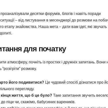
проаналізували десятки форумів, блогів і навіть поради
 ситуації – від листування в месенджері до розмови на поба
ого етапу знайомства. Наша мета – дати вам ідеї, які звучать
допиті.
итання для початку
ти атмосферу, почніть із простих і дружніх запитань. Вони 
“розігріти” розмову.
варто його подивитися?
Це чудовий спосіб дізнатися про й
пільного перегляду.
о кінця життя, що б це було?
Таке запитання звучить весело
до піци чи, скажімо, бабусиних вареників.