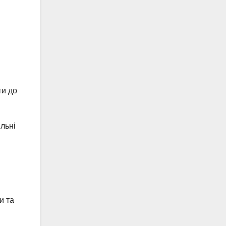
ти до
ільні
и та