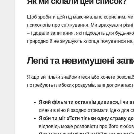
Як ми склали цей список?
Щоб зробити цей гід максимально корисним, ми 
психологів про спілкування. Ми врахували різні
– і додали запитання, які підходять для будь-як
природно й не змушують хлопця почуватися на 
Легкі та невимушені зап
Якщо ви тільки знайомитеся або хочете розслаби
потребують глибоких роздумів, але допомагають 
Який фільм ти останнім дивився, і чи 
смаки в кіно й заодно отримати ідею для с
Якби ти міг з’їсти тільки одну страву д
відповідь може розповісти про його любов 