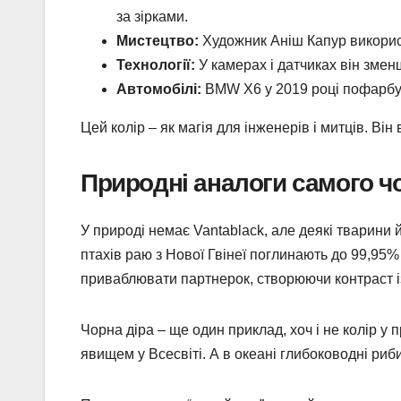
за зірками.
Мистецтво:
Художник Аніш Капур використа
Технології:
У камерах і датчиках він змен
Автомобілі:
BMW X6 у 2019 році пофарбув
Цей колір – як магія для інженерів і митців. Він
Природні аналоги самого ч
У природі немає Vantablack, але деякі тварини 
птахів раю з Нової Гвінеї поглинають до 99,95
приваблювати партнерок, створюючи контраст 
Чорна діра – ще один приклад, хоч і не колір у
явищем у Всесвіті. А в океані глибоководні риб