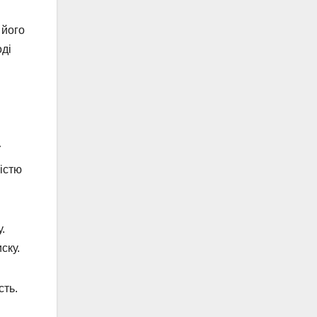
 його
оді
У
ністю
.
ску.
сть.