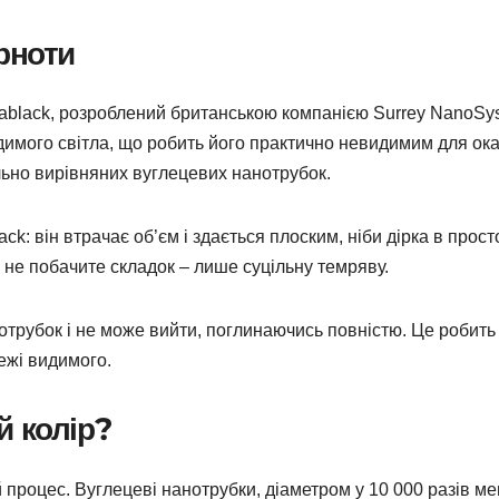
рноти
antablack, розроблений британською компанією Surrey NanoSy
димого світла, що робить його практично невидимим для ока
ально вирівняних вуглецевих нанотрубок.
ack: він втрачає об’єм і здається плоским, ніби дірка в прост
 не побачите складок – лише суцільну темряву.
нотрубок і не може вийти, поглинаючись повністю. Це робить
ежі видимого.
 колір?
 процес. Вуглецеві нанотрубки, діаметром у 10 000 разів м