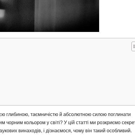
єю глибиною, таємничістю й абсолютною силою поглинати
им чорним кольором у світі? У цій статті ми розкриємо секре
аукових винаходів, і дізнаємося, чому він такий особливий.