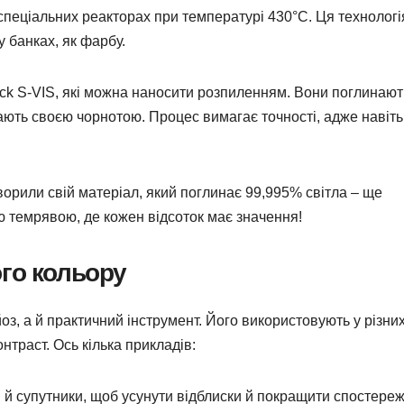
спеціальних реакторах при температурі 430°C. Ця технологі
у банках, як фарбу.
lack S-VIS, які можна наносити розпиленням. Вони поглинают
ають своєю чорнотою. Процес вимагає точності, адже навіть
творили свій матеріал, який поглинає 99,995% світла – ще
ю темрявою, де кожен відсоток має значення!
го кольору
з, а й практичний інструмент. Його використовують у різни
траст. Ось кілька прикладів:
 й супутники, щоб усунути відблиски й покращити спостере