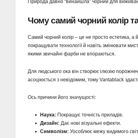
Природа давно “винайшла” чорний для виживанн
Чому самий чорний колір т
Самий чорний колір – це не просто естетика, а 
покращувати технології й навіть змінювати мист
якими звичайні фарби не впораються.
Для людського ока він створює ілюзію порожнечі
асоціюється з невідомим, тому Vantablack здає
Ось причини його значущості:
Наука:
Покращує точність приладів.
Дизайн:
Дає нові візуальні ефекти.
Символізм:
Уособлює межу видимого світ