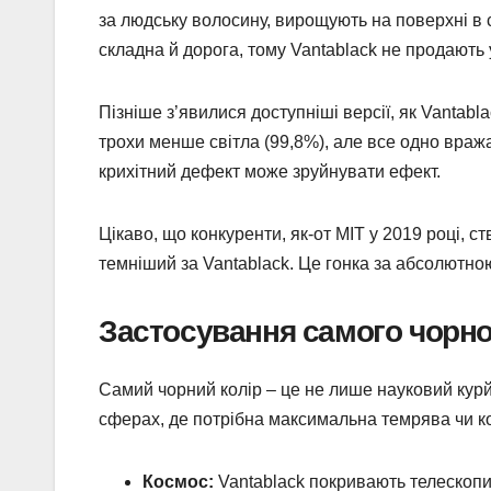
за людську волосину, вирощують на поверхні в 
складна й дорога, тому Vantablack не продають 
Пізніше з’явилися доступніші версії, як Vantab
трохи менше світла (99,8%), але все одно враж
крихітний дефект може зруйнувати ефект.
Цікаво, що конкуренти, як-от MIT у 2019 році, с
темніший за Vantablack. Це гонка за абсолютно
Застосування самого чорно
Самий чорний колір – це не лише науковий курйо
сферах, де потрібна максимальна темрява чи кон
Космос:
Vantablack покривають телескопи