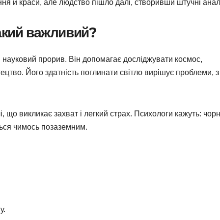
я й краси, але людство пішло далі, створивши штучні анал
акий важливий?
й науковий прорив. Він допомагає досліджувати космос,
ецтво. Його здатність поглинати світло вирішує проблеми, з
, що викликає захват і легкий страх. Психологи кажуть: чор
ться чимось позаземним.
у.