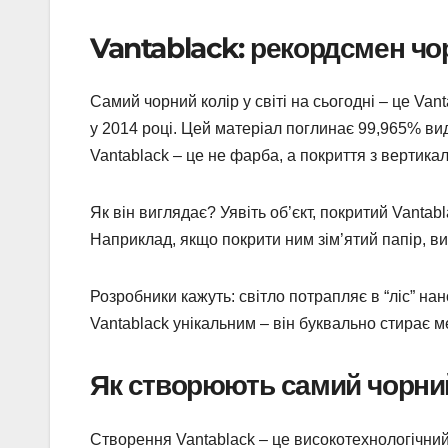
Vantablack: рекордсмен чо
Самий чорний колір у світі на сьогодні – це V
у 2014 році. Цей матеріал поглинає 99,965% ви
Vantablack – це не фарба, а покриття з вертик
Як він виглядає? Уявіть об’єкт, покритий Vantabl
Наприклад, якщо покрити ним зім’ятий папір, ви
Розробники кажуть: світло потрапляє в “ліс” на
Vantablack унікальним – він буквально стирає м
Як створюють самий чорний
Створення Vantablack – це високотехнологічний