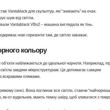
в Vantablack для скульптур, які “зникають” на очах.
шує шум від світла.
али Vantablack VBx2 – машина виглядала як тінь.
 відкриває нові горизонти там, де світло заважає.
орного кольору
й об’єкти наближаються до ідеальної чорноти. Наприклад, пі
% світла завдяки мікроструктурам. Це допомагає самцям
із яскравими плямами.
 прямому сенсі. Вона поглинає все світло, стаючи “найчорніш
и, як-от вудильник, мають темну шкіру, щоб зливатися з тем