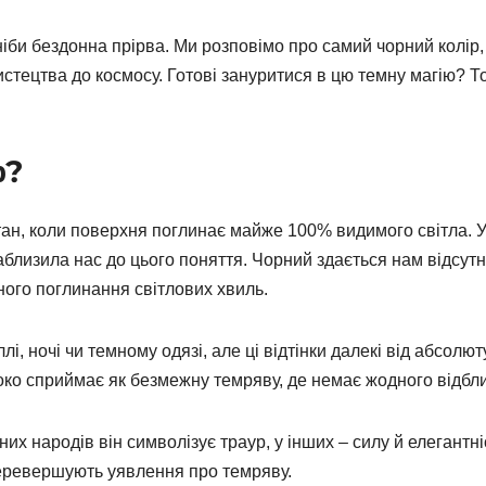
 ніби бездонна прірва. Ми розповімо про самий чорний колір,
истецтва до космосу. Готові зануритися в цю темну магію? Т
р?
стан, коли поверхня поглинає майже 100% видимого світла. 
наблизила нас до цього поняття. Чорний здається нам відсут
ного поглинання світлових хвиль.
і, ночі чи темному одязі, але ці відтінки далекі від абсолюту
око сприймає як безмежну темряву, де немає жодного відбли
их народів він символізує траур, у інших – силу й елегантні
 перевершують уявлення про темряву.