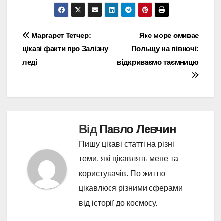
Навігація
Маргарет Тетчер:
Яке море омиває
цікаві факти про Залізну
Польщу на півночі:
записів
леді
відкриваємо таємницю
Від
Павло Левчин
Пишу цікаві статті на різні
теми, які цікавлять мене та
користувачів. По життю
цікавлюся різними сферами
від історії до космосу.