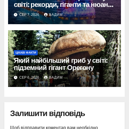
світі: рекорди, гіганти та нюанси
вимірювання
СЕР 7, 2026
ВАДИМ
ЦІКАВІ ФАКТИ
Який найбільший гриб у світі:
підземний гігант Орегону
СЕР 6, 2026
ВАДИМ
Залишити відповідь
Щоб відправити коментар вам необхідно