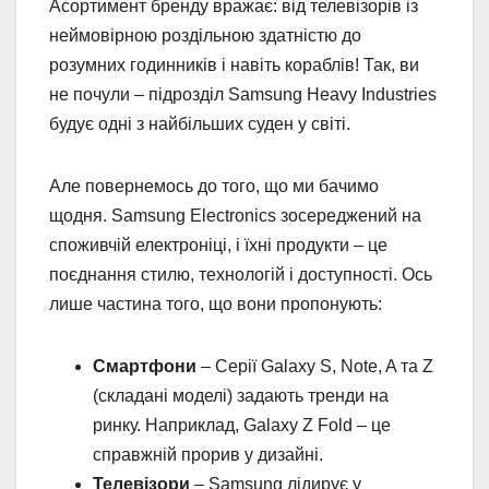
Асортимент бренду вражає: від телевізорів із
неймовірною роздільною здатністю до
розумних годинників і навіть кораблів! Так, ви
не почули – підрозділ Samsung Heavy Industries
будує одні з найбільших суден у світі.
Але повернемось до того, що ми бачимо
щодня. Samsung Electronics зосереджений на
споживчій електроніці, і їхні продукти – це
поєднання стилю, технологій і доступності. Ось
лише частина того, що вони пропонують:
Смартфони
– Серії Galaxy S, Note, A та Z
(складані моделі) задають тренди на
ринку. Наприклад, Galaxy Z Fold – це
справжній прорив у дизайні.
Телевізори
– Samsung лідирує у