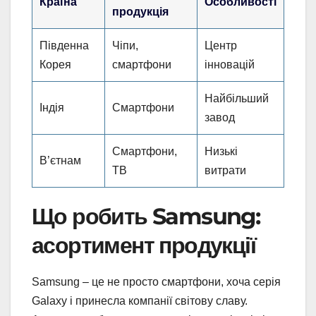
Країна
Особливості
продукція
Південна
Чіпи,
Центр
Корея
смартфони
інновацій
Найбільший
Індія
Смартфони
завод
Смартфони,
Низькі
В’єтнам
ТВ
витрати
Що робить Samsung:
асортимент продукції
Samsung – це не просто смартфони, хоча серія
Galaxy і принесла компанії світову славу.