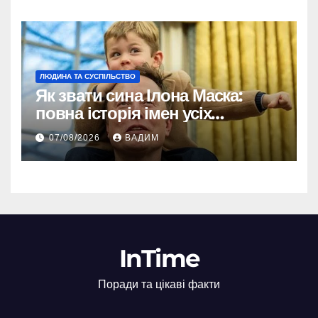
ЛЮДИНА ТА СУСПІЛЬСТВО
Як звати сина Ілона Маска:
повна історія імен усіх
хлопчиків мільярдера
07/08/2026
ВАДИМ
InTime
Поради та цікаві факти