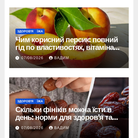
ЗДОРОВ'Я
ЇЖА
Чим корисний персик: повний
гід по властивостях, вітамінах і
впливі на організм
07/08/2026
ВАДИМ
ЗДОРОВ'Я
ЇЖА
Скільки фініків можна їсти в
день: норми для здоров’я та
енергії
07/08/2026
ВАДИМ