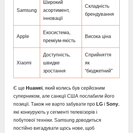
Широкий
Складність
Samsung
асортимент,
брендування
інновації
Екосистема,
Apple
Висока ціна
преміум-якість
Доступність,
Сприйняття
Xiaomi
швидке
як
зростання
“бюджетний”
Є ще
Huawei
, який колись був серйозним
суперником, але санкції США послабили його
позиції. Також не варто забувати про
LG
і
Sony
,
які конкурують у сегменті телевізорів і
побутової техніки. Samsung доводиться
постійно вигадувати щось нове, щоб