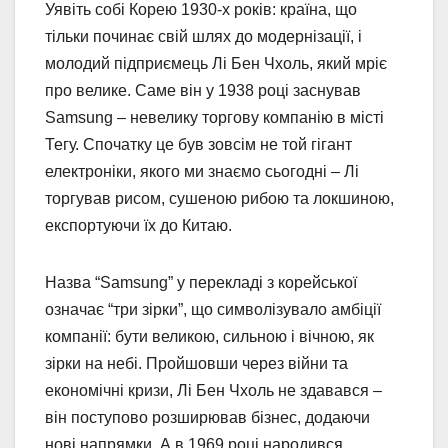
Уявіть собі Корею 1930-х років: країна, що
тільки починає свій шлях до модернізації, і
молодий підприємець Лі Бен Чхоль, який мріє
про велике. Саме він у 1938 році заснував
Samsung – невелику торгову компанію в місті
Тегу. Спочатку це був зовсім не той гігант
електроніки, якого ми знаємо сьогодні – Лі
торгував рисом, сушеною рибою та локшиною,
експортуючи їх до Китаю.
Назва “Samsung” у перекладі з корейської
означає “три зірки”, що символізувало амбіції
компанії: бути великою, сильною і вічною, як
зірки на небі. Пройшовши через війни та
економічні кризи, Лі Бен Чхоль не здавався –
він поступово розширював бізнес, додаючи
нові напрямки. А в 1969 році народився