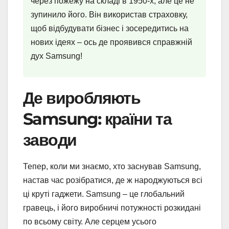
через пожежу на складі в 1950-х, але це не
зупинило його. Він використав страховку,
щоб відбудувати бізнес і зосередитись на
нових ідеях – ось де проявився справжній
дух Samsung!
Де виробляють
Samsung: країни та
заводи
Тепер, коли ми знаємо, хто заснував Samsung,
настав час розібратися, де ж народжуються всі
ці круті гаджети. Samsung – це глобальний
гравець, і його виробничі потужності розкидані
по всьому світу. Але серцем усього