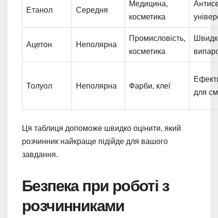
Медицина,
Антисе
Етанол
Середня
косметика
уніве
Промисловість,
Швидк
Ацетон
Неполярна
косметика
випар
Ефект
Толуол
Неполярна
Фарби, клеї
для с
Ця таблиця допоможе швидко оцінити, який
розчинник найкраще підійде для вашого
завдання.
Безпека при роботі з
розчинниками