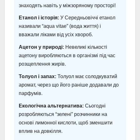
знаходять навіть у міжзоряному просторі!
Етанол і історія:
У Середньовіччі етанол
називали “aqua vitae” (вода життя) і
вважали ліками від усіх хвороб.
Ацетон у природі:
Невеликі кількості
ацетону виробляються в організмі під час
розщеплення жирів.
Толуол і запах:
Толуол має солодкуватий
аромат, через що його раніше додавали до
парфумів.
Екологічна альтернатива:
Сьогодні
розробляються “зелені” розчинники на
основі лимонної кислоти, щоб зменшити
вплив на довкілля.