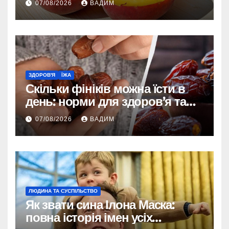
07/08/2026
ВАДИМ
ЗДОРОВ'Я
ЇЖА
Скільки фініків можна їсти в
день: норми для здоров’я та
енергії
07/08/2026
ВАДИМ
ЛЮДИНА ТА СУСПІЛЬСТВО
Як звати сина Ілона Маска:
повна історія імен усіх