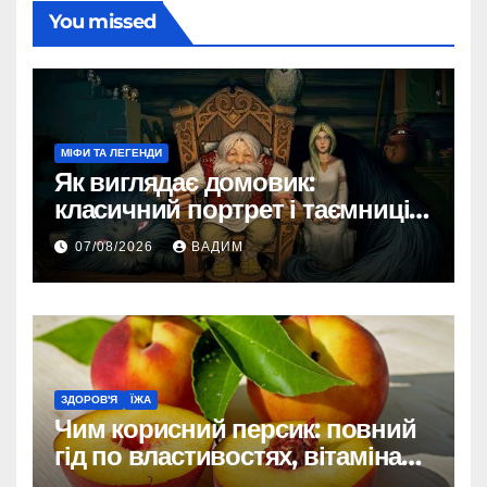
You missed
МІФИ ТА ЛЕГЕНДИ
Як виглядає домовик:
класичний портрет і таємниці
зовнішності
07/08/2026
ВАДИМ
ЗДОРОВ'Я
ЇЖА
Чим корисний персик: повний
гід по властивостях, вітамінах і
впливі на організм