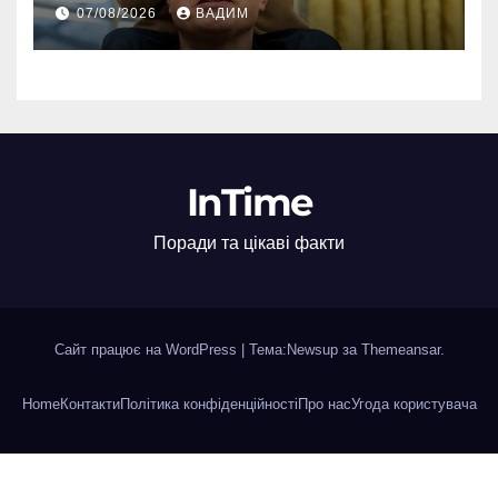
хлопчиків мільярдера
07/08/2026
ВАДИМ
InTime
Поради та цікаві факти
Сайт працює на WordPress
|
Тема:Newsup за
Themeansar
.
Home
Контакти
Політика конфіденційності
Про нас
Угода користувача