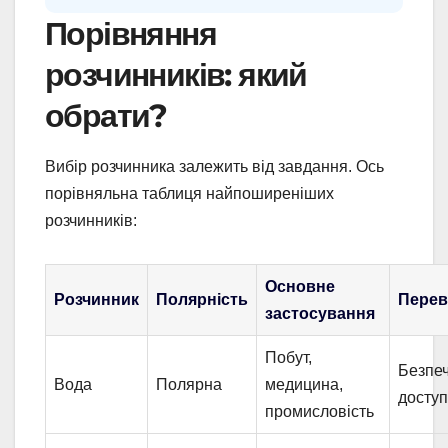
Порівняння
розчинників: який
обрати?
Вибір розчинника залежить від завдання. Ось
порівняльна таблиця найпоширеніших
розчинників:
Основне
Розчинник
Полярність
Перев
застосування
Побут,
Безпеч
Вода
Полярна
медицина,
досту
промисловість