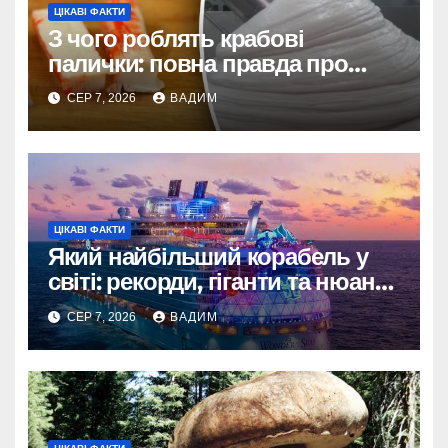
ЦІКАВІ ФАКТИ
З чого роблять крабові
палички: повна правда про
склад і виробництво
СЕР 7, 2026
ВАДИМ
ЦІКАВІ ФАКТИ
Який найбільший корабель у
світі: рекорди, гіганти та нюанси
вимірювання
СЕР 7, 2026
ВАДИМ