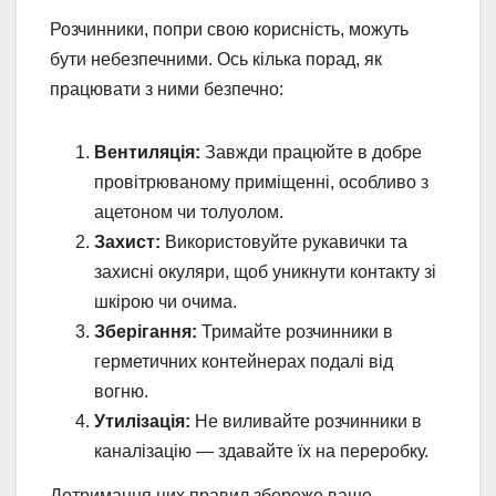
Розчинники, попри свою корисність, можуть
бути небезпечними. Ось кілька порад, як
працювати з ними безпечно:
Вентиляція:
Завжди працюйте в добре
провітрюваному приміщенні, особливо з
ацетоном чи толуолом.
Захист:
Використовуйте рукавички та
захисні окуляри, щоб уникнути контакту зі
шкірою чи очима.
Зберігання:
Тримайте розчинники в
герметичних контейнерах подалі від
вогню.
Утилізація:
Не виливайте розчинники в
каналізацію — здавайте їх на переробку.
Дотримання цих правил збереже ваше