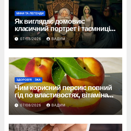
МІФИ ТА ЛЕГЕНДИ
Як виглядає домовик:
класичний портрет і таємниці
зовнішності
07/08/2026
ВАДИМ
ЗДОРОВ'Я
ЇЖА
Чим корисний персик: повний
гід по властивостях, вітамінах і
впливі на організм
07/08/2026
ВАДИМ