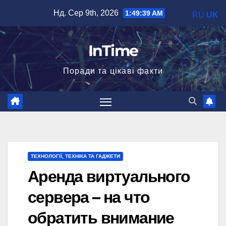
Перейти
Нд. Сер 9th, 2026
1:49:40 AM
RU
UK
до
вмісту
InTime
Поради та цікаві факти
ТЕХНОЛОГІЇ, ТЕХНІКА ТА ГАДЖЕТИ
Аренда виртуального
сервера – на что
обратить внимание