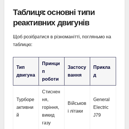
Таблиця: основні типи
реактивних двигунів
Щоб розібратися в різноманітті, погляньмо на
таблицю:
Принци
Тип
Застосу
Прикла
п
двигуна
вання
д
роботи
Стиснен
Турборе
ня,
General
Військов
активни
горіння,
Electric
і літаки
й
викид
J79
газу