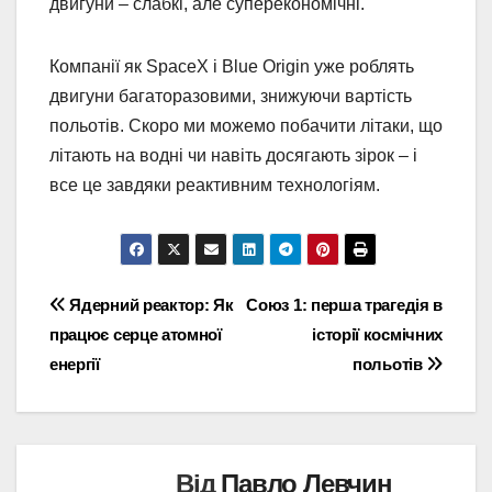
двигуни – слабкі, але суперекономічні.
Компанії як SpaceX і Blue Origin уже роблять
двигуни багаторазовими, знижуючи вартість
польотів. Скоро ми можемо побачити літаки, що
літають на водні чи навіть досягають зірок – і
все це завдяки реактивним технологіям.
Навігація
Ядерний реактор: Як
Союз 1: перша трагедія в
працює серце атомної
історії космічних
записів
енергії
польотів
Від
Павло Левчин