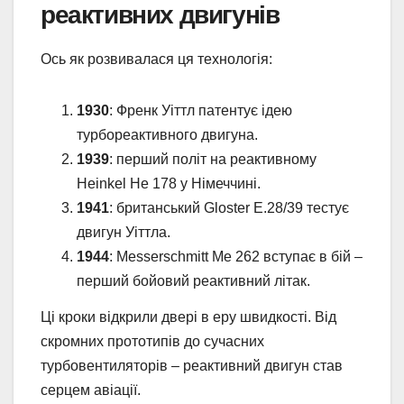
реактивних двигунів
Ось як розвивалася ця технологія:
1930
: Френк Уіттл патентує ідею
турбореактивного двигуна.
1939
: перший політ на реактивному
Heinkel He 178 у Німеччині.
1941
: британський Gloster E.28/39 тестує
двигун Уіттла.
1944
: Messerschmitt Me 262 вступає в бій –
перший бойовий реактивний літак.
Ці кроки відкрили двері в еру швидкості. Від
скромних прототипів до сучасних
турбовентиляторів – реактивний двигун став
серцем авіації.