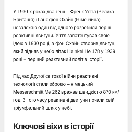
У 1930-х роках два генії – Френк Уіттл (Велика
Британія) і Ганс фон Охайн (Німеччина) –
незалежно один від одного розробили перші
реактивні двигуни. Уіттл запатентував свою
ідею в 1930 році, а фон Охайн створив двигун,
який підняв у небо літак Heinkel He 178 у 1939
році – перший реактивний політ в історії.
Під час Другої світової війни реактивні
технології стали зброєю – німецький
Messerschmitt Me 262 вражав швидкістю 870 км/
год. З того часу реактивні двигуни почали свій
тріумфальний шлях у небі.
Ключові віхи в історії