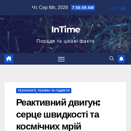
Перейти
Чт. Сер 6th, 2026
7:57:00 AM
RU
UK
до
вмісту
InTime
Поради та цікаві факти
ТЕХНОЛОГІЇ, ТЕХНІКА ТА ГАДЖЕТИ
Реактивний двигун:
серце швидкості та
космічних мрій