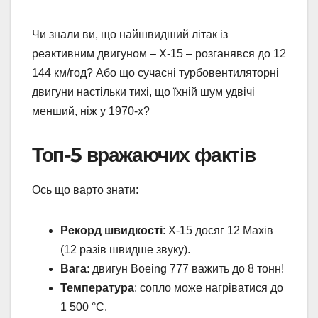
Чи знали ви, що найшвидший літак із
реактивним двигуном – X-15 – розганявся до 12
144 км/год? Або що сучасні турбовентиляторні
двигуни настільки тихі, що їхній шум удвічі
менший, ніж у 1970-х?
Топ-5 вражаючих фактів
Ось що варто знати:
Рекорд швидкості
: X-15 досяг 12 Махів
(12 разів швидше звуку).
Вага
: двигун Boeing 777 важить до 8 тонн!
Температура
: сопло може нагріватися до
1 500 °C.