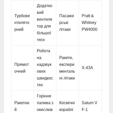
Додатко
вий
Турбове
Пасажи
Pratt &
вентиля
нтилято
рські
Whitney
тор для
рний
літаки
PW4000
більшої
тяги
Робота
на
Ракети,
Прямот
надзвук
експери
X-43A
очний
ових
менталь
швидкос
ні літаки
тях
Горіння
Ракетни
палива з
Космічні
Saturn V
й
окислюв
кораблі
F-1