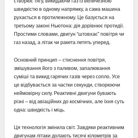
створює тягу, викидаючи газ із величезною
швидкістю в одному напрямку, а сама машина
рухається в протилежному. Це базується на
третьому законі Ньютона: дія дорівнює протидії.
Простими словами, двигун “штовхає” повітря чи
газ назад, а літак чи ракета летять уперед.
Основний принцип – стиснення повітря,
змішування його з паливом, запалювання
суміші та викид гарячих газів через сопло. Усе
це відбувається за частки секунди, створюючи
неймовірну силу. Реактивні двигуни бувають
різні – від авіаційних до космічних, але їхня суть
одна: швидкість і міць.
Ця технологія змінила світ. Завдяки реактивним
двигунам літаки долають тисячі кілометрів за