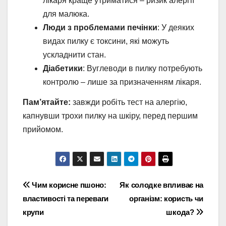
лікаря краще утриматися – ризик алергії
для малюка.
Люди з проблемами печінки
: У деяких
видах пилку є токсини, які можуть
ускладнити стан.
Діабетики
: Вуглеводи в пилку потребують
контролю – лише за призначенням лікаря.
Пам’ятайте:
завжди робіть тест на алергію,
капнувши трохи пилку на шкіру, перед першим
прийомом.
Навігація
Чим корисне пшоно:
Як солодке впливає на
властивості та переваги
організм: користь чи
записів
крупи
шкода?