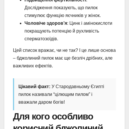
Дослідження показують, що пилок
стимулює функцію яєчників у жінок.
Чоловіче здоров’я
: Цинк і амінокислоти
покращують потенцію й рухливість
сперматозоїдів.
Цей список вражає, чи не так? І це лише основа
– бджолиний пилок має ще безліч дрібних, але
важливих ефектів.
Цікавий факт:
У Стародавньому Єгипті
пилок називали “цілющим пилом” і
вважали даром богів!
Для кого особливо
корисний бджолиний