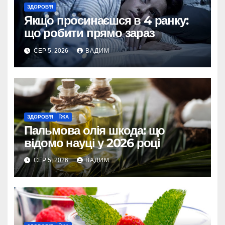
ЗДОРОВ'Я
Якщо просинаєшся в 4 ранку:
що робити прямо зараз
СЕР 5, 2026
ВАДИМ
ЗДОРОВ'Я
ЇЖА
Пальмова олія шкода: що
відомо науці у 2026 році
СЕР 5, 2026
ВАДИМ