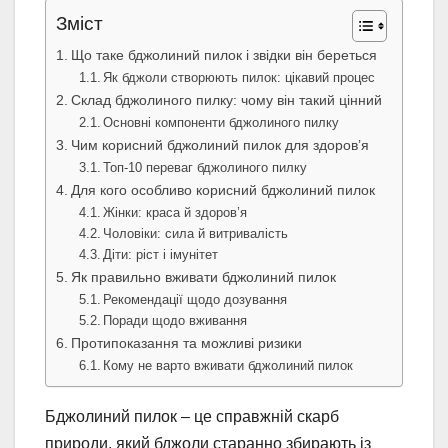
Зміст
Що таке бджолиний пилок і звідки він береться
Як бджоли створюють пилок: цікавий процес
Склад бджолиного пилку: чому він такий цінний
Основні компоненти бджолиного пилку
Чим корисний бджолиний пилок для здоров’я
Топ-10 переваг бджолиного пилку
Для кого особливо корисний бджолиний пилок
Жінки: краса й здоров’я
Чоловіки: сила й витривалість
Діти: ріст і імунітет
Як правильно вживати бджолиний пилок
Рекомендації щодо дозування
Поради щодо вживання
Протипоказання та можливі ризики
Кому не варто вживати бджолиний пилок
Бджолиний пилок – це справжній скарб
природи, який бджоли старанно збирають із