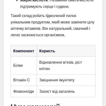
Жирні кислоти
: Незамінні омега-кислоти
підтримують серце і судини.
Такий склад робить бджолиний пилок
унікальним продуктом, який може замінити цілу
аптечку вітамінів. Він натуральний, смачний і
легко засвоюється організмом.
Компонент
Користь
Відновлення м’язів, ріст
Білки
клітин
Вітамін C
Зміцнення імунітету
Флавоноїди
Захист від запалень