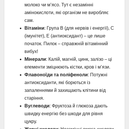
молоко чи м’ясо. Тут є незамінні
амінокислоти, які організм не виробляє
сам.
Вітаміни
: Група B (для нервів і енергії), C
(імунітет), E (антиоксидант) – це лише
початок. Пилок – справжній вітамінний
вибух!
Мінерали
: Калій, магній, цинк, залізо – ці
елементи зміцнюють кістки, кров і м’язи.
Флавоноїди та поліфеноли
: Потужні
антиоксиданти, які борються із
запаленнями й захищають клітини від
старіння.
Вуглеводи
: Фруктоза й глюкоза дають
швидку енергію без шкоди для рівня
цукру.