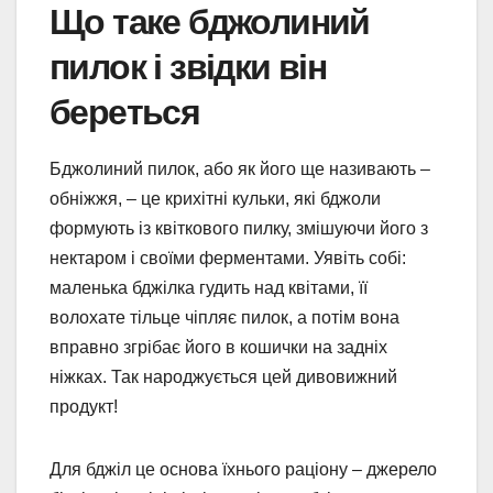
Що таке бджолиний
пилок і звідки він
береться
Бджолиний пилок, або як його ще називають –
обніжжя, – це крихітні кульки, які бджоли
формують із квіткового пилку, змішуючи його з
нектаром і своїми ферментами. Уявіть собі:
маленька бджілка гудить над квітами, її
волохате тільце чіпляє пилок, а потім вона
вправно згрібає його в кошички на задніх
ніжках. Так народжується цей дивовижний
продукт!
Для бджіл це основа їхнього раціону – джерело