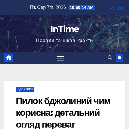
Перейти
Пт. Сер 7th, 2026
10:50:16 AM
RU
UK
до
вмісту
InTime
Поради та цікаві факти
ЗДОРОВ'Я
Пилок бджолиний чим
корисна: детальний
огляд переваг