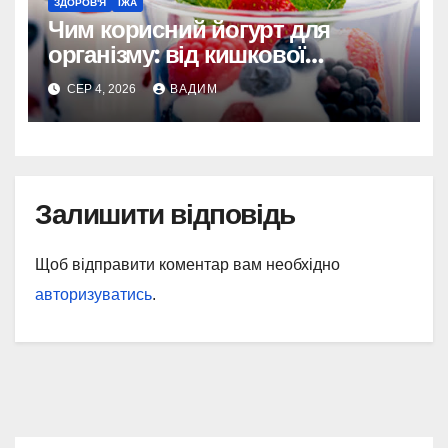
ЗДОРОВ'Я
ЇЖА
Чим корисний йогурт для
організму: від кишкової
мікрофлори до довголіття
СЕР 4, 2026
ВАДИМ
Залишити відповідь
Щоб відправити коментар вам необхідно
авторизуватись
.