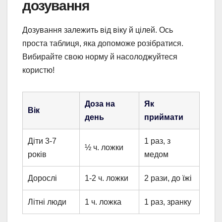
дозування
Дозування залежить від віку й цілей. Ось
проста таблиця, яка допоможе розібратися.
Вибирайте свою норму й насолоджуйтеся
користю!
Доза на
Як
Вік
день
приймати
Діти 3-7
1 раз, з
½ ч. ложки
років
медом
Дорослі
1-2 ч. ложки
2 рази, до їжі
Літні люди
1 ч. ложка
1 раз, зранку