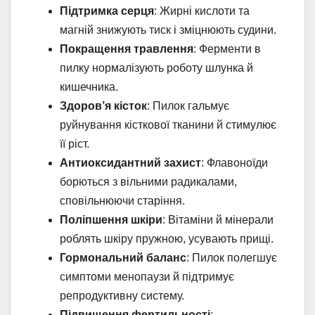
Підтримка серця
: Жирні кислоти та
магній знижують тиск і зміцнюють судини.
Покращення травлення
: Ферменти в
пилку нормалізують роботу шлунка й
кишечника.
Здоров’я кісток
: Пилок гальмує
руйнування кісткової тканини й стимулює
її ріст.
Антиоксидантний захист
: Флавоноїди
борються з вільними радикалами,
сповільнюючи старіння.
Поліпшення шкіри
: Вітаміни й мінерали
роблять шкіру пружною, усувають прищі.
Гормональний баланс
: Пилок полегшує
симптоми менопаузи й підтримує
репродуктивну систему.
Підвищення фертильності
: