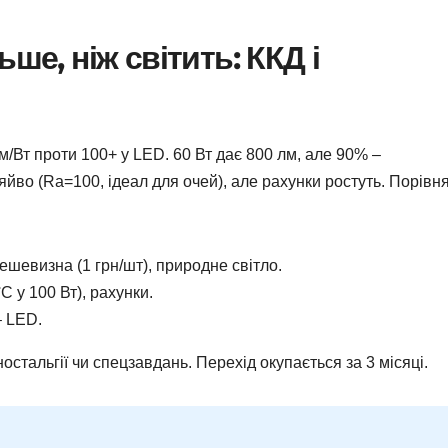
ше, ніж світить: ККД і
м/Вт проти 100+ у LED. 60 Вт дає 800 лм, але 90% –
йво (Ra=100, ідеал для очей), але рахунки ростуть. Порівня
шевизна (1 грн/шт), природне світло.
C у 100 Вт), рахунки.
– LED.
стальгії чи спецзавдань. Перехід окупається за 3 місяці.