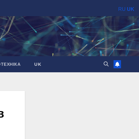
RU
UK
ОТЕХНІКА
UK
в