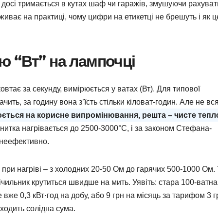
 досі тримається в кутах шаф чи гаражів, змушуючи рахуват
живає на практиці, чому цифри на етикетці не брешуть і як ц
ю “Вт” на лампочці
овтає за секунду, вимірюється у ватах (Вт). Для типової
ачить, за годину вона з’їсть стільки кіловат-годин. Але не вс
ється на корисне випромінювання, решта – чисте тепл
нитка нагрівається до 2500-3000°C, і за законом Стефана-
 неефективно.
 при нагріві – з холодних 20-50 Ом до гарячих 500-1000 Ом.
ічильник крутиться швидше на мить. Уявіть: стара 100-ватна
вже 0,3 кВт·год на добу, або 9 грн на місяць за тарифом 3 г
ходить солідна сума.