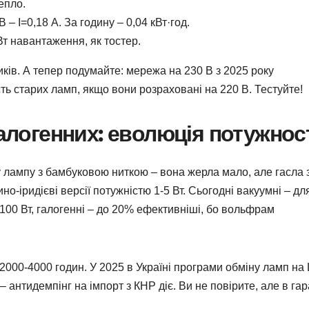
епло.
 – I=0,18 А. За годину – 0,04 кВт·год.
Вт навантаження, як тостер.
иків. А тепер подумайте: мережа на 230 В з 2025 року
ть старих ламп, якщо вони розраховані на 220 В. Тестуйте!
галогенних: еволюція потужнос
 лампу з бамбуковою ниткою – вона жерла мало, але гасла 
ино-іридієві версії потужністю 1-5 Вт. Сьогодні вакуумні – дл
40-100 Вт, галогенні – до 20% ефективніші, бо вольфрам
 2000-4000 годин. У 2025 в Україні програми обміну ламп на
 антидемпінг на імпорт з КНР діє. Ви не повірите, але в га