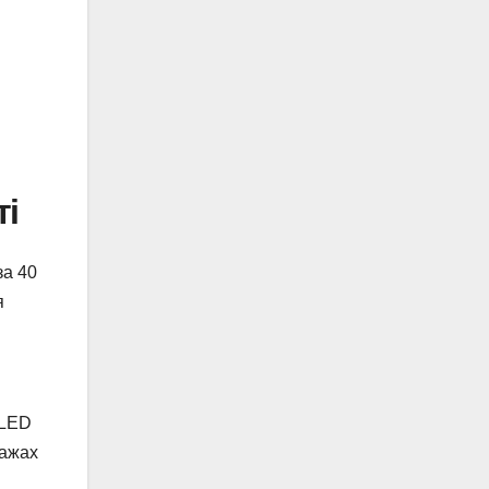
ті
за 40
я
 LED
ражах