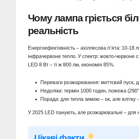
Чому лампа гріється біль
реальність
Енергоефективність – ахіллесова п’ята: 10-18 л
інфрачервоне тепло. У спектр: жовто-червоне ся
LED 8 Вт – ті ж 800 лм, економія 85%.
Переваги розжарювання: миттєвий пуск, де
Недоліки: термін 1000 годин, пожежа (290°
Порада: для тепла зимою – ок, але влітку 
У 2025 LED панують, але розжарювальні – для но
Цікаві факти