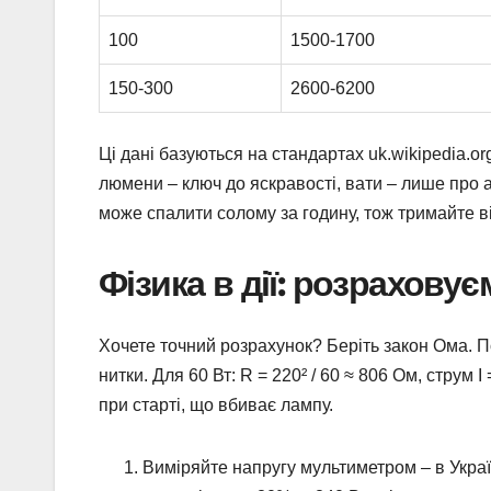
100
1500-1700
150-300
2600-6200
Ці дані базуються на стандартах uk.wikipedia.o
люмени – ключ до яскравості, вати – лише про а
може спалити солому за годину, тож тримайте в
Фізика в дії: розрахову
Хочете точний розрахунок? Беріть закон Ома. Пот
нитки. Для 60 Вт: R = 220² / 60 ≈ 806 Ом, струм 
при старті, що вбиває лампу.
Виміряйте напругу мультиметром – в Укра