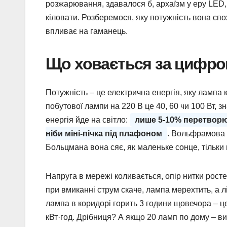
розжарювання, здавалося б, архаїзм у еру LED,
кіловати. Розберемося, яку потужність вона спо
впливає на гаманець.
Що ховається за цифро
Потужність – це електрична енергія, яку лампа к
побутової лампи на 220 В це 40, 60 чи 100 Вт, зн
енергія йде на світло:
лише 5-10% перетворю
ніби міні-пічка під плафоном
. Вольфрамова 
Больцмана вона сяє, як маленьке сонце, тільки
Напруга в мережі коливається, опір нитки росте
при вмиканні струм скаче, лампа мерехтить, а л
лампа в коридорі горить 3 години щовечора – це 
кВт·год. Дрібниця? А якщо 20 ламп по дому – ви