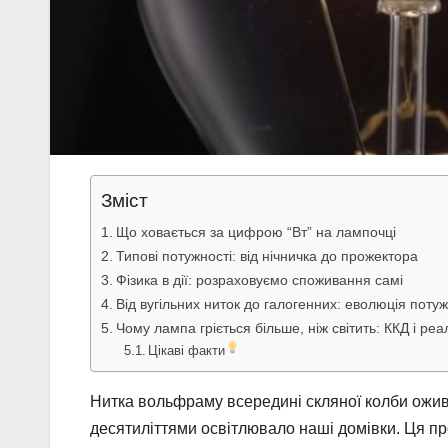
Зміст
Що ховається за цифрою “Вт” на лампочці
Типові потужності: від нічничка до прожектора
Фізика в дії: розраховуємо споживання самі
Від вугільних ниток до галогенних: еволюція потуж
Чому лампа гріється більше, ніж світить: ККД і реа
Цікаві факти
Нитка вольфраму всередині скляної колби ожив
десятиліттями освітлювало наші домівки. Ця про