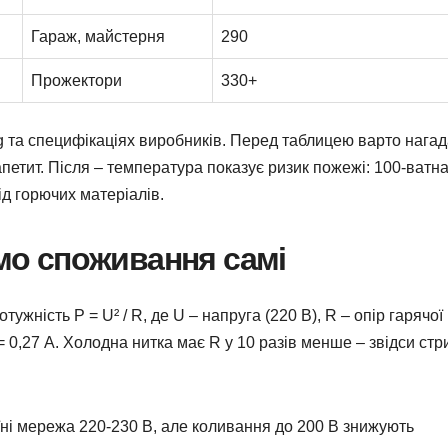
Гараж, майстерня
290
Прожектори
330+
rg та специфікаціях виробників. Перед таблицею варто нагад
петит. Після – температура показує ризик пожежі: 100-ватн
ід горючих матеріалів.
ємо споживання самі
ужність P = U² / R, де U – напруга (220 В), R – опір гарячої
I = 0,27 А. Холодна нитка має R у 10 разів менше – звідси стр
їні мережа 220-230 В, але коливання до 200 В знижують