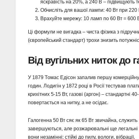
яскравість на 20%, а 240 В – підвищують т
Обчисліть для вашої лампи: 40 Вт при 220 В
Врахуйте мережу: 10 ламп по 60 Вт = 600 
Ці формули не вигадка – чиста фізика з підручн
(європейський стандарт) трохи знизить потужніс
Від вугільних ниток до 
У 1879 Томас Едісон запалив першу комерційну
годин. Лодигін у 1872 році в Росії тестував плат
крихітних 5-15 Вт, газові (аргон) – стандартні 
повертається на нитку, а не осідає.
Галогенна 50 Вт сяє як 65 Вт звичайна, служить
завершуються, але розжарювальні ще легальні –
вони незамінні: стійкі до пилу, вологи, вібрації.