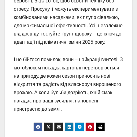
обробіть 5-10 соток, щоб освоїти техніку без
стресу. Просунуті можуть експериментувати з
комбінованими насадками, як плуг з сівалкою,
для максимальної ефективності. Усі, незалежно
від досвіду, тестуйте ґрунт щороку – це ключ до
адаптації під кліматичні зміни 2025 року.
І не бійтеся помилок; вони – найкращі вчителі. З
мотоблоком посадка картоплі перетворюється
на пригоду, де кожен сезон приносить нові
відкриття та радість від власноруч вирощеного
врожаю. А коли бульби дозріють, їхній смак
нагадає про ваші зусилля, наповнені
пристрастю до землі.