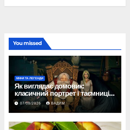
You missed
МІФИ ТА ЛЕГЕНДИ
Як виглядає домовик:
класичний портрет і таємниці
зовнішності
07/08/2026
ВАДИМ