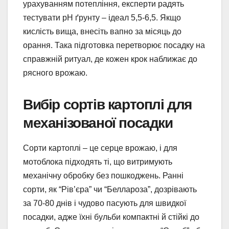
урахуванням потепління, експерти радять
тестувати pH ґрунту – ідеал 5,5-6,5. Якщо
кислість вища, внесіть вапно за місяць до
орання. Така підготовка перетворює посадку на
справжній ритуал, де кожен крок наближає до
рясного врожаю.
Вибір сортів картоплі для
механізованої посадки
Сорти картоплі – це серце врожаю, і для
мотоблока підходять ті, що витримують
механічну обробку без пошкоджень. Ранні
сорти, як “Рів’єра” чи “Беллароза”, дозрівають
за 70-80 днів і чудово пасують для швидкої
посадки, адже їхні бульби компактні й стійкі до