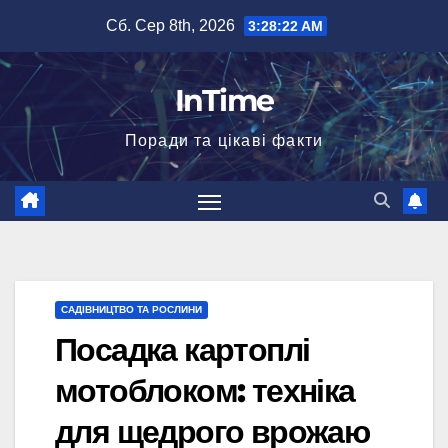
Перейти
Сб. Сер 8th, 2026
3:28:23 AM
до
вмісту
InTime
Поради та цікаві факти
САДІВНИЦТВО ТА РОСЛИНИ
Посадка картоплі
мотоблоком: техніка
для щедрого врожаю