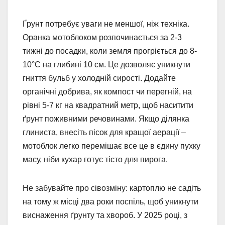
Ґрунт потребує уваги не меншої, ніж техніка.
Оранка мотоблоком розпочинається за 2-3
тижні до посадки, коли земля прогріється до 8-
10°C на глибині 10 см. Це дозволяє уникнути
гниття бульб у холодній сирості. Додайте
органічні добрива, як компост чи перегній, на
рівні 5-7 кг на квадратний метр, щоб наситити
ґрунт поживними речовинами. Якщо ділянка
глиниста, внесіть пісок для кращої аерації –
мотоблок легко перемішає все це в єдину пухку
масу, ніби кухар готує тісто для пирога.
Не забувайте про сівозміну: картоплю не садіть
на тому ж місці два роки поспіль, щоб уникнути
виснаження ґрунту та хвороб. У 2025 році, з