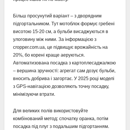
Більш просунутий варіант – з дворядним
підгортальником. Тут мотоблок формує гребені
висотою 15-20 см, а бульби висаджуються в
улоговину між ними. За інформацією з
cropper.com.ua, це підвищує врожайність на
20%, бо корені краще аеруються.
Автоматизована посадка з картоплесаджалкою
– вершина зручності: агрегат сам дозує бульби,
вносить добрива і загортає. У 2025 році моделі
з GPS-навігацією дозволяють точну посадку,
мінімізуючи втрати.
Для великих полів використовуйте
комбінований метод: спочатку оранка, потім
посадка під плуг з подальшим підгортанням.