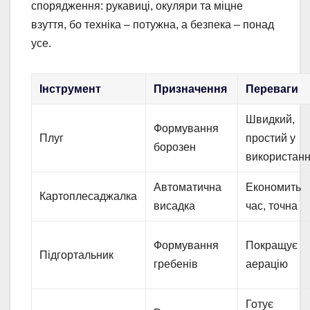
спорядження: рукавиці, окуляри та міцне
взуття, бо техніка – потужна, а безпека – понад
усе.
Інструмент
Призначення
Переваги
Швидкий,
Формування
Плуг
простий у
борозен
використанн
Автоматична
Економить
Картоплесаджалка
висадка
час, точна
Формування
Покращує
Підгортальник
гребенів
аерацію
Готує