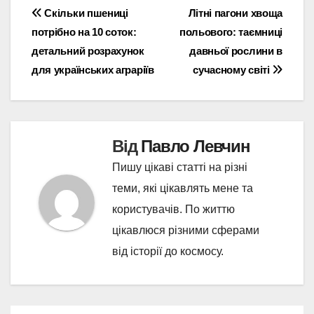
Навігація
Скільки пшениці
Літні пагони хвоща
потрібно на 10 соток:
польового: таємниці
записів
детальний розрахунок
давньої рослини в
для українських аграріїв
сучасному світі
Від
Павло Левчин
Пишу цікаві статті на різні
теми, які цікавлять мене та
користувачів. По життю
цікавлюся різними сферами
від історії до космосу.