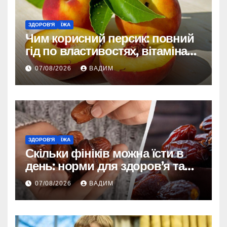
ЗДОРОВ'Я
ЇЖА
Чим корисний персик: повний
гід по властивостях, вітамінах і
впливі на організм
07/08/2026
ВАДИМ
ЗДОРОВ'Я
ЇЖА
Скільки фініків можна їсти в
день: норми для здоров’я та
енергії
07/08/2026
ВАДИМ