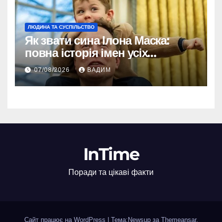
ЛЮДИНА ТА СУСПІЛЬСТВО
Як звати сина Ілона Маска:
повна історія імен усіх
хлопчиків мільярдера
07/08/2026
ВАДИМ
InTime
Поради та цікаві факти
Сайт працює на WordPress
|
Тема:Newsup за
Themeansar
.