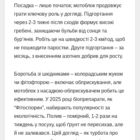
Посадка – лише початок; мотоблок продовжує
грати ключову роль у догляді. Підгортання
через 2-3 тижні після сходів формує високі
гребені, захищаючи бульби від сонця та
бур’янів. Робіть це на швидкості 2-3 км/год, щоб
не пошкодити паростки. Друге підгортання – за
місяць, з внесенням азотних добрив для росту.
Боротьба зі шкідниками – колорадським жуком
чи фітофторою – включає обприскування, але
мотоблок з насадкою-обприскувачем робить це
ефективним. У 2025 році біопрепарати, як
“Фітоспорин”, набирають популярності за
екологічність. Полив – помірний, 1-2 рази на
тиждень у посуху, щоб ґрунт не пересихав, але
й не заливався. Цей догляд – як турбота про