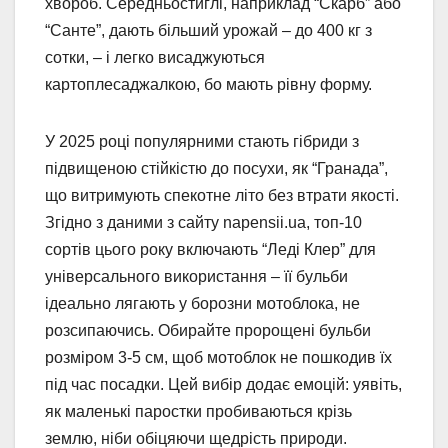
хвороб. Середньостиглі, наприклад “Скарб” або
“Санте”, дають більший урожай – до 400 кг з
сотки, – і легко висаджуються
картоплесаджалкою, бо мають рівну форму.
У 2025 році популярними стають гібриди з
підвищеною стійкістю до посухи, як “Гранада”,
що витримують спекотне літо без втрати якості.
Згідно з даними з сайту napensii.ua, топ-10
сортів цього року включають “Леді Клер” для
універсального використання – її бульби
ідеально лягають у борозни мотоблока, не
розсипаючись. Обирайте пророщені бульби
розміром 3-5 см, щоб мотоблок не пошкодив їх
під час посадки. Цей вибір додає емоцій: уявіть,
як маленькі паростки пробиваються крізь
землю, ніби обіцяючи щедрість природи.