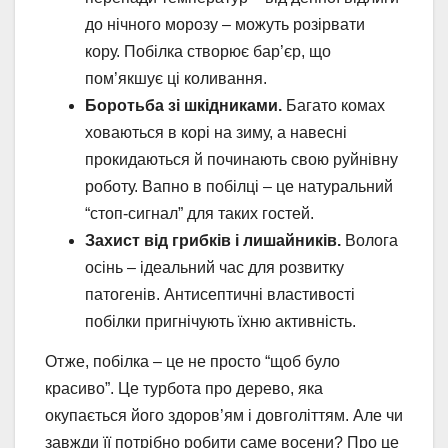
до нічного морозу – можуть розірвати
кору. Побілка створює бар’єр, що
пом’якшує ці коливання.
Боротьба зі шкідниками.
Багато комах
ховаються в корі на зиму, а навесні
прокидаються й починають свою руйнівну
роботу. Вапно в побілці – це натуральний
“стоп-сигнал” для таких гостей.
Захист від грибків і лишайників.
Волога
осінь – ідеальний час для розвитку
патогенів. Антисептичні властивості
побілки пригнічують їхню активність.
Отже, побілка – це не просто “щоб було
красиво”. Це турбота про дерево, яка
окупається його здоров’ям і довголіттям. Але чи
завжди її потрібно робити саме восени? Про це