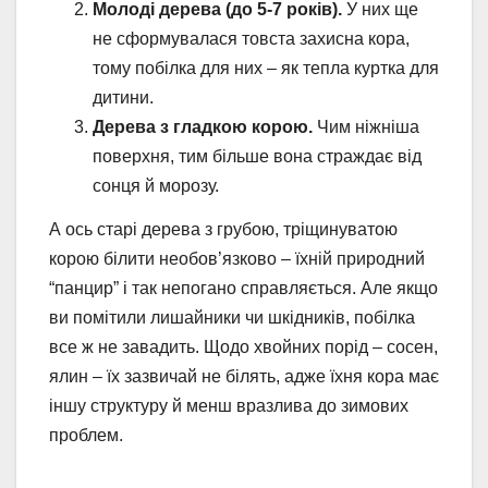
Молоді дерева (до 5-7 років).
У них ще
не сформувалася товста захисна кора,
тому побілка для них – як тепла куртка для
дитини.
Дерева з гладкою корою.
Чим ніжніша
поверхня, тим більше вона страждає від
сонця й морозу.
А ось старі дерева з грубою, тріщинуватою
корою білити необов’язково – їхній природний
“панцир” і так непогано справляється. Але якщо
ви помітили лишайники чи шкідників, побілка
все ж не завадить. Щодо хвойних порід – сосен,
ялин – їх зазвичай не білять, адже їхня кора має
іншу структуру й менш вразлива до зимових
проблем.