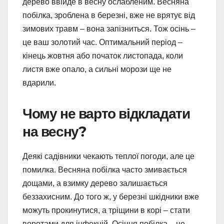
дерево ввійде в весну ослабленим. Весняна
побілка, зроблена в березні, вже не врятує від
зимових травм – вона запізниться. Тож осінь –
це ваш золотий час. Оптимальний період –
кінець жовтня або початок листопада, коли
листя вже опало, а сильні морози ще не
вдарили.
Чому не варто відкладати
на весну?
Деякі садівники чекають теплої погоди, але це
помилка. Весняна побілка часто змивається
дощами, а взимку дерево залишається
беззахисним. До того ж, у березні шкідники вже
можуть прокинутися, а тріщини в корі – стати
воротами для інфекцій. Осіння побілка – це