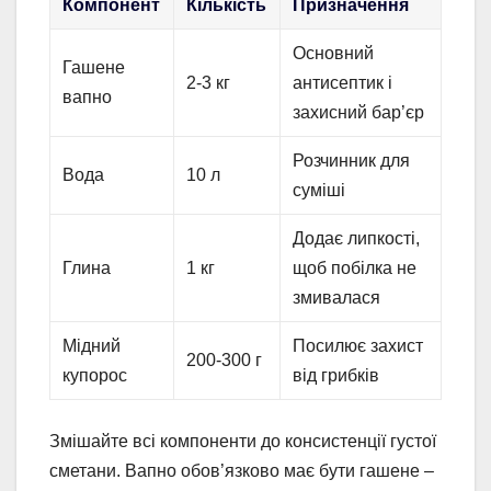
Компонент
Кількість
Призначення
Основний
Гашене
2-3 кг
антисептик і
вапно
захисний бар’єр
Розчинник для
Вода
10 л
суміші
Додає липкості,
Глина
1 кг
щоб побілка не
змивалася
Мідний
Посилює захист
200-300 г
купорос
від грибків
Змішайте всі компоненти до консистенції густої
сметани. Вапно обов’язково має бути гашене –