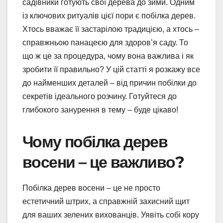
садівники готують свої дерева до зими. Одним
із ключових ритуалів цієї пори є побілка дерев.
Хтось вважає її застарілою традицією, а хтось –
справжньою панацеєю для здоров’я саду. То
що ж це за процедура, чому вона важлива і як
зробити її правильно? У цій статті я розкажу все
до найменших деталей – від причин побілки до
секретів ідеального розчину. Готуйтеся до
глибокого занурення в тему – буде цікаво!
Чому побілка дерев
восени – це важливо?
Побілка дерев восени – це не просто
естетичний штрих, а справжній захисний щит
для ваших зелених вихованців. Уявіть собі кору