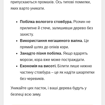
припускаються промахів. Ось типові помилки,
яких варто уникати.
Побілка вологого стовбура.
Розчин не
прилипне й стече, залишивши дерево без
захисту.
Використання негашеного вапна.
Це
прямий шлях до опіків кори.
Занадто пізня побілка.
Якщо вдарять
морози, кора вже може постраждати.
Економія на висоті.
Білити лише нижню
частину стовбура – це як надіти шкарпетки
без черевиків.
Уникайте цих пасток, і ваші дерева будуть у
безпеці всю зиму.