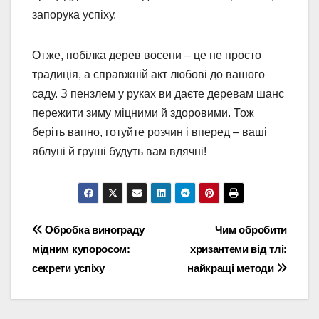
запорука успіху.
Отже, побілка дерев восени – це не просто
традиція, а справжній акт любові до вашого
саду. З пензлем у руках ви даєте деревам шанс
пережити зиму міцними й здоровими. Тож
беріть вапно, готуйте розчин і вперед – ваші
яблуні й груші будуть вам вдячні!
Навігація
Обробка винограду
Чим обробити
мідним купоросом:
хризантеми від тлі:
записів
секрети успіху
найкращі методи