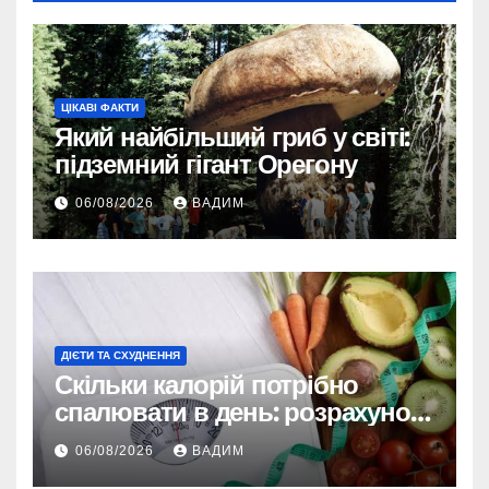
ЦІКАВІ ФАКТИ
Який найбільший гриб у світі:
підземний гігант Орегону
06/08/2026
ВАДИМ
ДІЄТИ ТА СХУДНЕННЯ
Скільки калорій потрібно
спалювати в день: розрахунок
TDEE і безпечні норми
06/08/2026
ВАДИМ