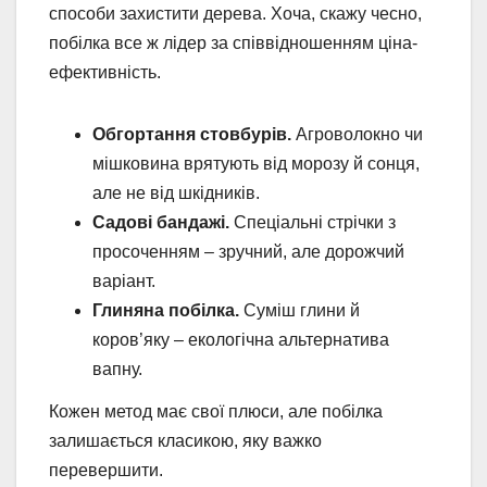
способи захистити дерева. Хоча, скажу чесно,
побілка все ж лідер за співвідношенням ціна-
ефективність.
Обгортання стовбурів.
Агроволокно чи
мішковина врятують від морозу й сонця,
але не від шкідників.
Садові бандажі.
Спеціальні стрічки з
просоченням – зручний, але дорожчий
варіант.
Глиняна побілка.
Суміш глини й
коров’яку – екологічна альтернатива
вапну.
Кожен метод має свої плюси, але побілка
залишається класикою, яку важко
перевершити.