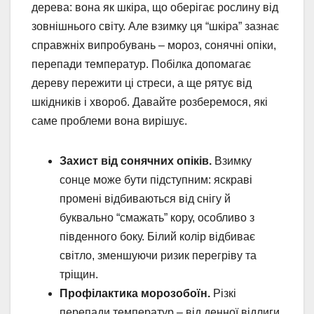
дерева: вона як шкіра, що оберігає рослину від
зовнішнього світу. Але взимку ця “шкіра” зазнає
справжніх випробувань – мороз, сонячні опіки,
перепади температур. Побілка допомагає
дереву пережити ці стреси, а ще рятує від
шкідників і хвороб. Давайте розберемося, які
саме проблеми вона вирішує.
Захист від сонячних опіків.
Взимку
сонце може бути підступним: яскраві
промені відбиваються від снігу й
буквально “смажать” кору, особливо з
південного боку. Білий колір відбиває
світло, зменшуючи ризик перегріву та
тріщин.
Профілактика морозобоїн.
Різкі
перепади температур – від денної відлиги