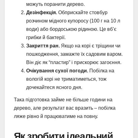
можуть поранити дерево.
Дезінфекція.
Обприскайте стовбур
розчином мідного купоросу (100 г на 10 л
води) або бордоською рідиною. Це вб’є
грибки й бактерії.
Закриття ран.
Якщо на корі є тріщини чи
пошкодження, замажте їх садовим варом.
Він діє як “пластир” і прискорює загоєння.
Очікування сухої погоди.
Побілка на
вологій корі не триматиметься, тож
дочекайтеся ясного дня.
Така підготовка займе не більше години на
дерево, але результат вас вразить – побілка
ляже рівно й працюватиме на повну.
Як зробити ідеальний