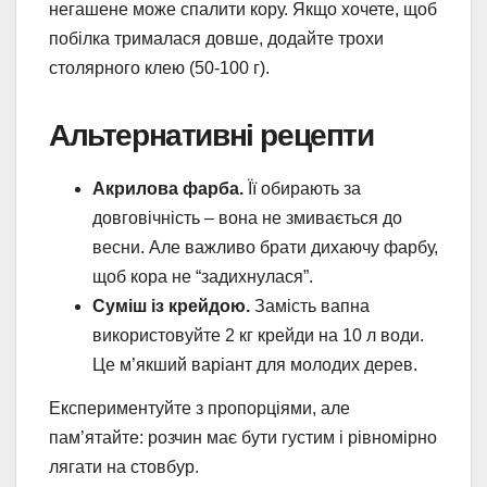
негашене може спалити кору. Якщо хочете, щоб
побілка трималася довше, додайте трохи
столярного клею (50-100 г).
Альтернативні рецепти
Акрилова фарба.
Її обирають за
довговічність – вона не змивається до
весни. Але важливо брати дихаючу фарбу,
щоб кора не “задихнулася”.
Суміш із крейдою.
Замість вапна
використовуйте 2 кг крейди на 10 л води.
Це м’якший варіант для молодих дерев.
Експериментуйте з пропорціями, але
пам’ятайте: розчин має бути густим і рівномірно
лягати на стовбур.