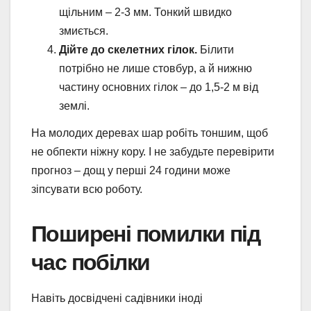
щільним – 2-3 мм. Тонкий швидко
змиється.
Дійте до скелетних гілок.
Білити
потрібно не лише стовбур, а й нижню
частину основних гілок – до 1,5-2 м від
землі.
На молодих деревах шар робіть тоншим, щоб
не обпекти ніжну кору. І не забудьте перевірити
прогноз – дощ у перші 24 години може
зіпсувати всю роботу.
Поширені помилки під
час побілки
Навіть досвідчені садівники іноді