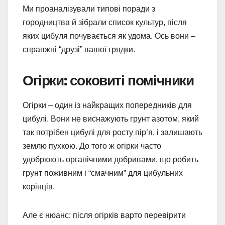
Ми проаналізували типові поради з
городництва й зібрали список культур, після
яких цибуля почувається як удома. Ось вони –
справжні “друзі” вашої грядки.
Огірки: соковиті помічники
Огірки – один із найкращих попередників для
цибулі. Вони не виснажують грунт азотом, який
так потрібен цибулі для росту пір’я, і залишають
землю пухкою. До того ж огірки часто
удобрюють органічними добривами, що робить
грунт поживним і “смачним” для цибульних
корінців.
Але є нюанс: після огірків варто перевірити