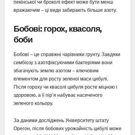
пекінської чи броколі ефект може бути менш
вражаючим – ці види забирають більше азоту.
Бобові: горох, квасоля,
боби
Бобові – це справжні чарівники грунту. Завдяки
симбіозу з азотфіксуючими бактеріями вони
збагачують землю азотом – ключовим
елементом для росту зеленої маси цибулі.
Після гороху чи квасолі цибуля росте міцною і
здоровою, а її пір’я набуває насиченого
зеленого кольору.
За даними досліджень Університету штату
Орегон, після бобових урожайність цибулі може