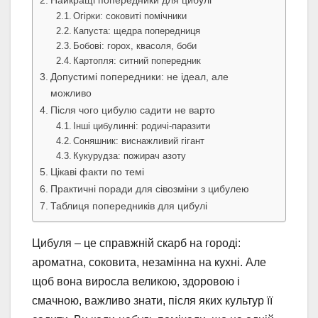
Найкращі попередники для цибулі
Огірки: соковиті помічники
Капуста: щедра попередниця
Бобові: горох, квасоля, боби
Картопля: ситний попередник
Допустимі попередники: не ідеал, але
можливо
Після чого цибулю садити не варто
Інші цибулинні: родичі-паразити
Соняшник: виснажливий гігант
Кукурудза: пожирач азоту
Цікаві факти по темі
Практичні поради для сівозміни з цибулею
Таблиця попередників для цибулі
Цибуля – це справжній скарб на городі:
ароматна, соковита, незамінна на кухні. Але
щоб вона виросла великою, здоровою і
смачною, важливо знати, після яких культур її