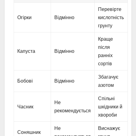
Перевірте
Огірки
Відмінно
кислотність
грунту
Краще
після
Капуста
Відмінно
ранніх
сортів
Збагачує
Бобові
Відмінно
азотом
Спільні
Не
Часник
шкідники й
рекомендується
хвороби
Не
Виснажує
Соняшник