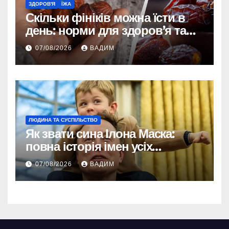
ЗДОРОВ'Я
ЇЖА
Скільки фініків можна їсти в
день: норми для здоров’я та
енергії
07/08/2026
ВАДИМ
ЛЮДИНА ТА СУСПІЛЬСТВО
Як звати сина Ілона Маска:
повна історія імен усіх
хлопчиків мільярдера
07/08/2026
ВАДИМ