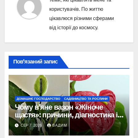
користувачів. По життю
цікавлюся різними сферами
від історії до космосу.
Пов’язаний запис
ДОМАШНЄ ГОСПОДАРСТВО
САДІВНИЦТВО ТА РОСЛИНИ
Чому в’яне вазон «Жіноче
щастя»: причини, діагностика і
порятунок рослини
СЕР 7, 2026
ВАДИМ