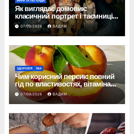
МІФИ ТА ЛЕГЕНДИ
Як виглядає домовик:
класичний портрет і таємниці
зовнішності
07/08/2026
ВАДИМ
ЗДОРОВ'Я
ЇЖА
Чим корисний персик: повний
гід по властивостях, вітамінах і
впливі на організм
07/08/2026
ВАДИМ