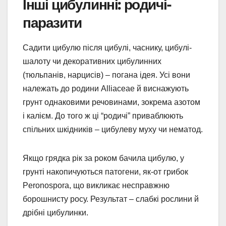
Інші цибулинні: родичі-
паразити
Садити цибулю після цибулі, часнику, цибулі-
шалоту чи декоративних цибулинних
(тюльпанів, нарцисів) – погана ідея. Усі вони
належать до родини Alliaceae й виснажують
грунт однаковими речовинами, зокрема азотом
і калієм. До того ж ці “родичі” приваблюють
спільних шкідників – цибулеву муху чи нематод.
Якщо грядка рік за роком бачила цибулю, у
грунті накопичуються патогени, як-от грибок
Peronospora, що викликає несправжню
борошнисту росу. Результат – слабкі рослини й
дрібні цибулинки.