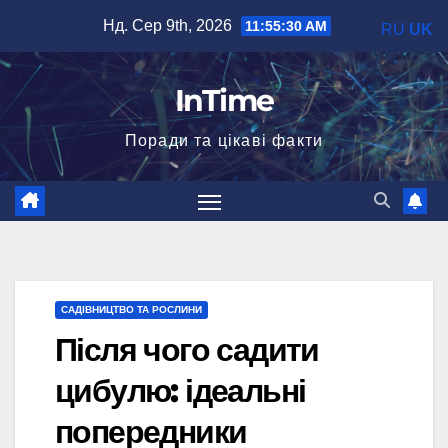
Перейти
Нд. Сер 9th, 2026
11:55:31 AM
RU
UK
до
вмісту
InTime
Поради та цікаві факти
САДІВНИЦТВО ТА РОСЛИНИ
Після чого садити
цибулю: ідеальні
попередники