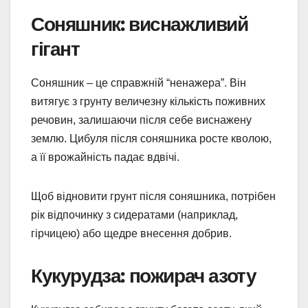
Соняшник: виснажливий
гігант
Соняшник – це справжній “ненажера”. Він
витягує з грунту величезну кількість поживних
речовин, залишаючи після себе виснажену
землю. Цибуля після соняшника росте кволою,
а її врожайність падає вдвічі.
Щоб відновити грунт після соняшника, потрібен
рік відпочинку з сидератами (наприклад,
гірчицею) або щедре внесення добрив.
Кукурудза: пожирач азоту