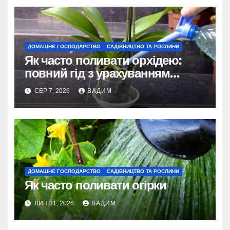
ДОМАШНЄ ГОСПОДАРСТВО
САДІВНИЦТВО ТА РОСЛИНИ
Як часто поливати орхідею:
повний гід з урахуванням
сезону та виду
СЕР 7, 2026
ВАДИМ
ДОМАШНЄ ГОСПОДАРСТВО
САДІВНИЦТВО ТА РОСЛИНИ
Як часто поливати огірки
ЛИП 31, 2026
ВАДИМ