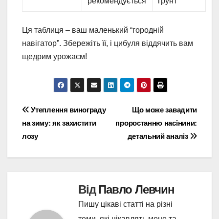
рекомендується
грунт
Ця таблиця – ваш маленький “городній
навігатор”. Збережіть її, і цибуля віддячить вам
щедрим урожаєм!
Навігація
Утеплення винограду
Що може завадити
на зиму: як захистити
проростанню насінини:
записів
лозу
детальний аналіз
Від
Павло Левчин
Пишу цікаві статті на різні
теми, які цікавлять мене та