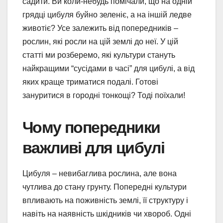
садити. Ви коли-небудь помічали, що на одній
грядці цибуля буйно зеленіє, а на іншій ледве
животіє? Усе залежить від попередників –
рослин, які росли на цій землі до неї. У цій
статті ми розберемо, які культури стануть
найкращими “сусідами в часі” для цибулі, а від
яких краще триматися подалі. Готові
зануритися в городні тонкощі? Тоді поїхали!
Чому попередники
важливі для цибулі
Цибуля – невибаглива рослина, але вона
чутлива до стану грунту. Попередні культури
впливають на поживність землі, її структуру і
навіть на наявність шкідників чи хвороб. Одні