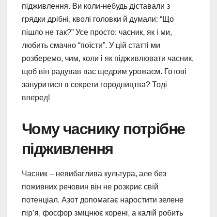
підживлення. Ви коли-небудь діставали з
грядки дрібні, кволі головки й думали: “Що
пішло не так?” Усе просто: часник, як і ми,
любить смачно “поїсти”. У цій статті ми
розберемо, чим, коли і як підживлювати часник,
щоб він радував вас щедрим урожаєм. Готові
зануритися в секрети городництва? Тоді
вперед!
Чому часнику потрібне
підживлення
Часник – невибаглива культура, але без
поживних речовин він не розкриє свій
потенціал. Азот допомагає наростити зелене
пір’я, фосфор зміцнює корені, а калій робить