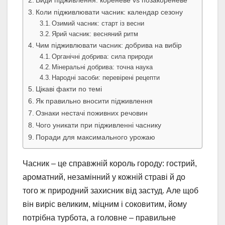
Види підживлення: кореневе vs позакореневе
Коли підживлювати часник: календар сезону
Озимий часник: старт із весни
Ярий часник: весняний ритм
Чим підживлювати часник: добрива на вибір
Органічні добрива: сила природи
Мінеральні добрива: точна наука
Народні засоби: перевірені рецепти
Цікаві факти по темі
Як правильно вносити підживлення
Ознаки нестачі поживних речовин
Чого уникати при підживленні часнику
Поради для максимального урожаю
Часник – це справжній король городу: гострий,
ароматний, незамінний у кожній страві й до
того ж природний захисник від застуд. Але щоб
він виріс великим, міцним і соковитим, йому
потрібна турбота, а головне – правильне