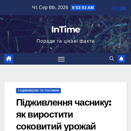
Перейти
Чт. Сер 6th, 2026
9:53:54 AM
RU
UK
до
вмісту
InTime
Поради та цікаві факти
САДІВНИЦТВО ТА РОСЛИНИ
Підживлення часнику:
як виростити
соковитий урожай