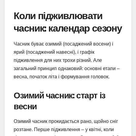
Коли підживлювати
часник: календар сезону
Часник буває озимий (посаджений восени) і
ярий (посаджений навесні), і графік
підживлення для них трохи різний. Але
загальний принцип однаковий: основні етапи –
весна, початок літа і формування головок.
Озимий часник: старт із
весни
Озимий часник прокидається рано, щойно сніг
розтане. Перше підживлення – у квітні, коли