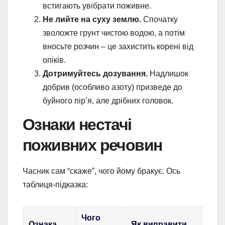
встигають увібрати поживне.
Не лийте на суху землю.
Спочатку
зволожте грунт чистою водою, а потім
вносьте розчин – це захистить корені від
опіків.
Дотримуйтесь дозування.
Надлишок
добрив (особливо азоту) призведе до
буйного пір’я, але дрібних головок.
Ознаки нестачі
поживних речовин
Часник сам “скаже”, чого йому бракує. Ось
таблиця-підказка:
Чого
Ознака
Як виправити