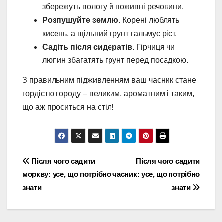
збережуть вологу й поживні речовини.
Розпушуйте землю.
Корені люблять
кисень, а щільний грунт гальмує ріст.
Садіть після сидератів.
Гірчиця чи
люпин збагатять грунт перед посадкою.
З правильним підживленням ваш часник стане
гордістю городу – великим, ароматним і таким,
що аж проситься на стіл!
Навігація
Після чого садити
Після чого садити
моркву: усе, що потрібно
часник: усе, що потрібно
записів
знати
знати