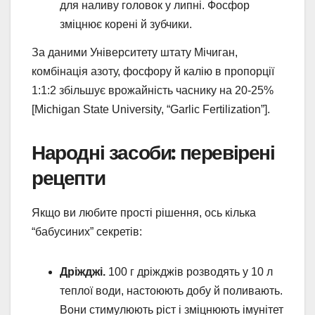
для наливу головок у липні. Фосфор
зміцнює корені й зубчики.
За даними Університету штату Мічиган,
комбінація азоту, фосфору й калію в пропорції
1:1:2 збільшує врожайність часнику на 20-25%
[Michigan State University, “Garlic Fertilization”].
Народні засоби: перевірені
рецепти
Якщо ви любите прості рішення, ось кілька
“бабусиних” секретів:
Дріжджі.
100 г дріжджів розводять у 10 л
теплої води, настоюють добу й поливають.
Вони стимулюють ріст і зміцнюють імунітет