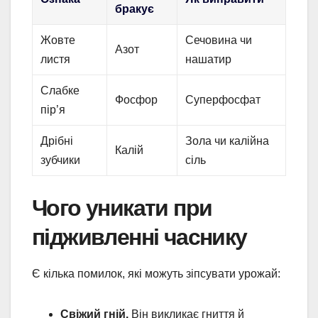
бракує
Жовте
Сечовина чи
Азот
листя
нашатир
Слабке
Фосфор
Суперфосфат
пір’я
Дрібні
Зола чи калійна
Калій
зубчики
сіль
Чого уникати при
підживленні часнику
Є кілька помилок, які можуть зіпсувати урожай:
Свіжий гній.
Він викликає гниття й