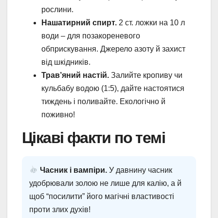
рослини.
Нашатирний спирт.
2 ст. ложки на 10 л
води – для позакореневого
обприскування. Джерело азоту й захист
від шкідників.
Трав’яний настій.
Залийте кропиву чи
кульбабу водою (1:5), дайте настоятися
тиждень і поливайте. Екологічно й
поживно!
Цікаві факти по темі
Часник і вампіри.
У давнину часник
удобрювали золою не лише для калію, а й
щоб “посилити” його магічні властивості
проти злих духів!