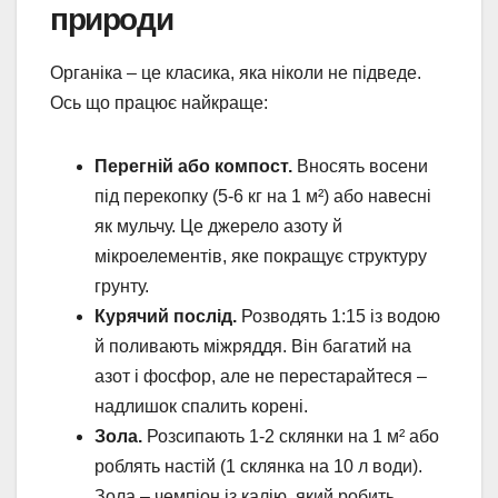
природи
Органіка – це класика, яка ніколи не підведе.
Ось що працює найкраще:
Перегній або компост.
Вносять восени
під перекопку (5-6 кг на 1 м²) або навесні
як мульчу. Це джерело азоту й
мікроелементів, яке покращує структуру
грунту.
Курячий послід.
Розводять 1:15 із водою
й поливають міжряддя. Він багатий на
азот і фосфор, але не перестарайтеся –
надлишок спалить корені.
Зола.
Розсипають 1-2 склянки на 1 м² або
роблять настій (1 склянка на 10 л води).
Зола – чемпіон із калію, який робить