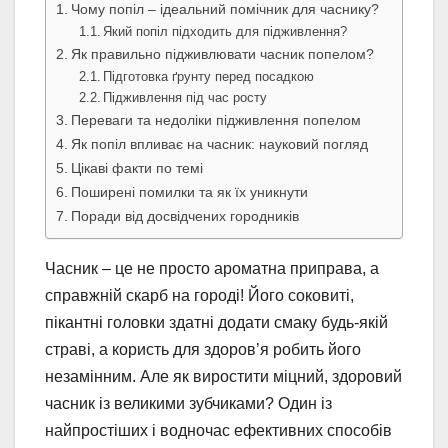
Чому попіл – ідеальний помічник для часнику?
Який попіл підходить для підживлення?
Як правильно підживлювати часник попелом?
Підготовка ґрунту перед посадкою
Підживлення під час росту
Переваги та недоліки підживлення попелом
Як попіл впливає на часник: науковий погляд
Цікаві факти по темі
Поширені помилки та як їх уникнути
Поради від досвідчених городників
Часник – це не просто ароматна приправа, а
справжній скарб на городі! Його соковиті,
пікантні головки здатні додати смаку будь-якій
страві, а користь для здоров’я робить його
незамінним. Але як виростити міцний, здоровий
часник із великими зубчиками? Один із
найпростіших і водночас ефективних способів