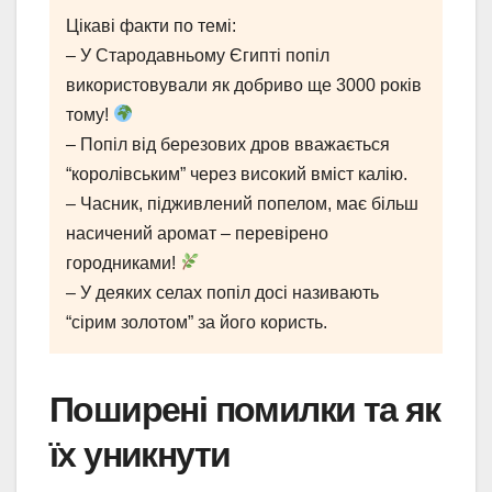
Цікаві факти по темі:
– У Стародавньому Єгипті попіл
використовували як добриво ще 3000 років
тому!
– Попіл від березових дров вважається
“королівським” через високий вміст калію.
– Часник, підживлений попелом, має більш
насичений аромат – перевірено
городниками!
– У деяких селах попіл досі називають
“сірим золотом” за його користь.
Поширені помилки та як
їх уникнути