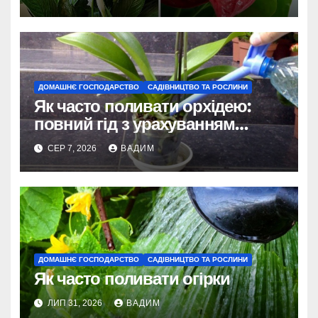
ДОМАШНЄ ГОСПОДАРСТВО
САДІВНИЦТВО ТА РОСЛИНИ
Як часто поливати орхідею:
повний гід з урахуванням
сезону та виду
СЕР 7, 2026
ВАДИМ
ДОМАШНЄ ГОСПОДАРСТВО
САДІВНИЦТВО ТА РОСЛИНИ
Як часто поливати огірки
ЛИП 31, 2026
ВАДИМ