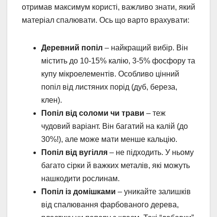
отримав максимум користі, важливо знати, який
матеріал спалювати. Ось що варто врахувати:
Деревний попіл
– найкращий вибір. Він
містить до 10-15% калію, 3-5% фосфору та
купу мікроелементів. Особливо цінний
попіл від листяних порід (дуб, береза,
клен).
Попіл від соломи чи трави
– теж
чудовий варіант. Він багатий на калій (до
30%!), але може мати менше кальцію.
Попіл від вугілля
– не підходить. У ньому
багато сірки й важких металів, які можуть
нашкодити рослинам.
Попіл із домішками
– уникайте залишків
від спалювання фарбованого дерева,