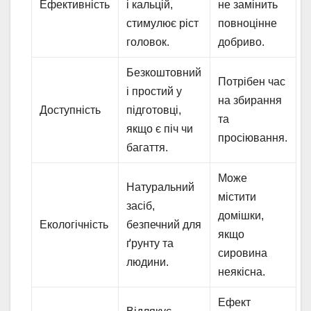
Ефективність
і кальцій,
не замінить
стимулює ріст
повноцінне
головок.
добриво.
Безкоштовний
Потрібен час
і простий у
на збирання
Доступність
підготовці,
та
якщо є піч чи
просіювання.
багаття.
Може
Натуральний
містити
засіб,
домішки,
Екологічність
безпечний для
якщо
ґрунту та
сировина
людини.
неякісна.
Ефект