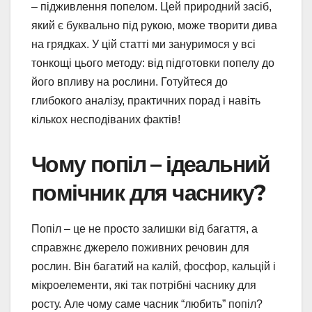
– підживлення попелом. Цей природний засіб,
який є буквально під рукою, може творити дива
на грядках. У цій статті ми зануримося у всі
тонкощі цього методу: від підготовки попелу до
його впливу на рослини. Готуйтеся до
глибокого аналізу, практичних порад і навіть
кількох несподіваних фактів!
Чому попіл – ідеальний
помічник для часнику?
Попіл – це не просто залишки від багаття, а
справжнє джерело поживних речовин для
рослин. Він багатий на калій, фосфор, кальцій і
мікроелементи, які так потрібні часнику для
росту. Але чому саме часник “любить” попіл?