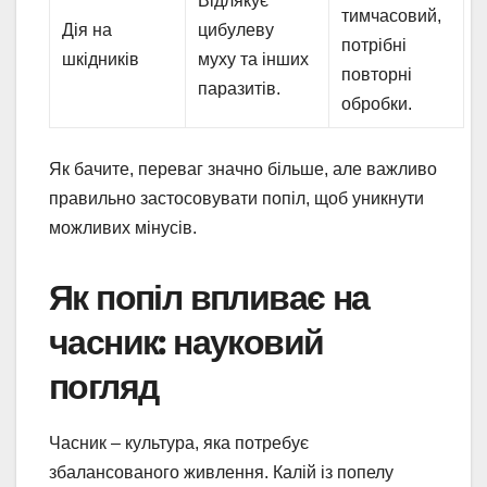
Відлякує
тимчасовий,
Дія на
цибулеву
потрібні
шкідників
муху та інших
повторні
паразитів.
обробки.
Як бачите, переваг значно більше, але важливо
правильно застосовувати попіл, щоб уникнути
можливих мінусів.
Як попіл впливає на
часник: науковий
погляд
Часник – культура, яка потребує
збалансованого живлення. Калій із попелу