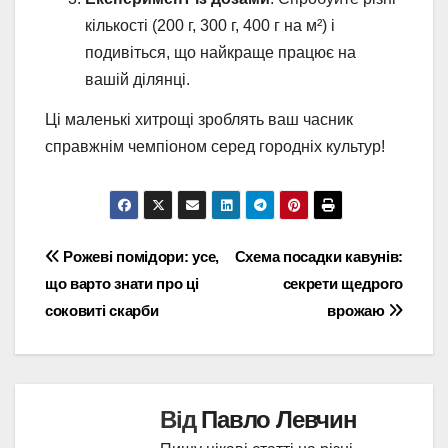
кількості (200 г, 300 г, 400 г на м²) і
подивіться, що найкраще працює на
вашій ділянці.
Ці маленькі хитрощі зроблять ваш часник
справжнім чемпіоном серед городніх культур!
Навігація
Рожеві помідори: усе,
Схема посадки кавунів:
що варто знати про ці
секрети щедрого
записів
соковиті скарби
врожаю
Від
Павло Левчин