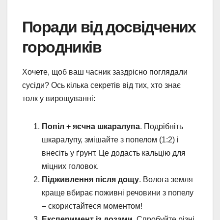
Поради від досвідчених
городників
Хочете, щоб ваш часник заздрісно поглядали
сусіди? Ось кілька секретів від тих, хто знає
толк у вирощуванні:
Попіл + яєчна шкаралупа
. Подрібніть
шкаралупу, змішайте з попелом (1:2) і
внесіть у ґрунт. Це додасть кальцію для
міцних головок.
Підживлення після дощу
. Волога земля
краще вбирає поживні речовини з попелу
– скористайтеся моментом!
Експеримент із дозами
. Спробуйте різні