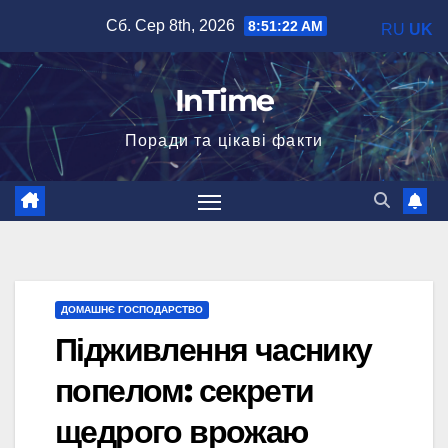
Перейти
Сб. Сер 8th, 2026
8:51:23 AM
RU
UK
до
вмісту
InTime
Поради та цікаві факти
ДОМАШНЄ ГОСПОДАРСТВО
Підживлення часнику
попелом: секрети
щедрого врожаю