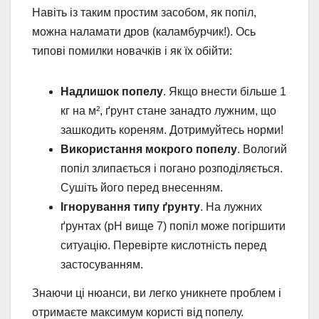
Навіть із таким простим засобом, як попіл,
можна наламати дров (каламбурчик!). Ось
типові помилки новачків і як їх обійти:
Надлишок попелу
. Якщо внести більше 1
кг на м², ґрунт стане занадто лужним, що
зашкодить кореням. Дотримуйтесь норми!
Використання мокрого попелу
. Вологий
попіл злипається і погано розподіляється.
Сушіть його перед внесенням.
Ігнорування типу ґрунту
. На лужних
ґрунтах (pH вище 7) попіл може погіршити
ситуацію. Перевірте кислотність перед
застосуванням.
Знаючи ці нюанси, ви легко уникнете проблем і
отримаєте максимум користі від попелу.