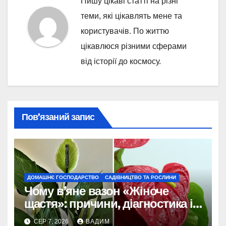
Пишу цікаві статті на різні
теми, які цікавлять мене та
користувачів. По життю
цікавлюся різними сферами
від історії до космосу.
Пов’язаний запис
ДОМАШНЄ ГОСПОДАРСТВО
САДІВНИЦТВО ТА РОСЛИНИ
Чому в’яне вазон «Жіноче
щастя»: причини, діагностика і
порятунок рослини
СЕР 7, 2026
ВАДИМ