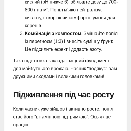
кислий (pH нижче 6), збільште дозу до 700-
800 г на м². Попіл м’яко нейтралізує
кислоту, створюючи комфортні умови для
коренів.
Комбінація з компостом
. Змішайте попіл
із перегноєм (1:3) і внесіть суміш у ґрунт.
Це підсилить ефект і додасть азоту.
Така підготовка закладає міцний фундамент
для майбутнього врожаю. Часник “подякує” вам
дружними сходами і великими головками!
Підживлення під час росту
Коли часник уже зійшов і активно росте, попіл
стає його “вітамінною підтримкою”. Ось як це
працює: