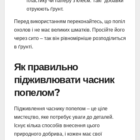
пластику чи паперу з клеєм. Такі “добавки”
отруюють ґрунт.
Перед використанням переконайтесь, що попіл
охолов і не має великих шматків. Просійте його
через сито – так він рівномірніше розподілиться
в ґрунті.
Як правильно
підживлювати часник
попелом?
Підживлення часнику попелом – це ціле
мистецтво, яке потребує уваги до деталей.
Існує кілька способів внесення цього
природного добрива, і кожен має свої