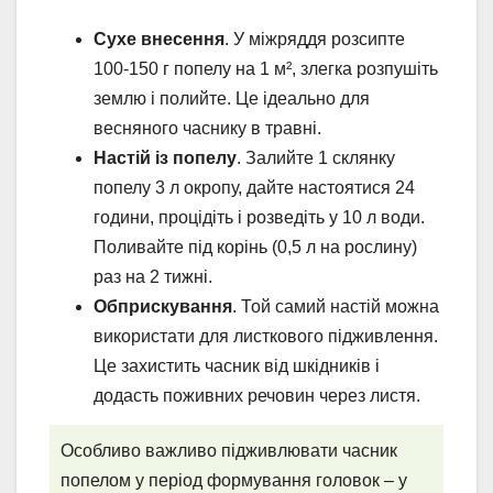
Сухе внесення
. У міжряддя розсипте
100-150 г попелу на 1 м², злегка розпушіть
землю і полийте. Це ідеально для
весняного часнику в травні.
Настій із попелу
. Залийте 1 склянку
попелу 3 л окропу, дайте настоятися 24
години, процідіть і розведіть у 10 л води.
Поливайте під корінь (0,5 л на рослину)
раз на 2 тижні.
Обприскування
. Той самий настій можна
використати для листкового підживлення.
Це захистить часник від шкідників і
додасть поживних речовин через листя.
Особливо важливо підживлювати часник
попелом у період формування головок – у