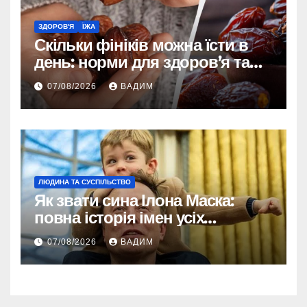
ЗДОРОВ'Я
ЇЖА
Скільки фініків можна їсти в
день: норми для здоров’я та
енергії
07/08/2026
ВАДИМ
ЛЮДИНА ТА СУСПІЛЬСТВО
Як звати сина Ілона Маска:
повна історія імен усіх
хлопчиків мільярдера
07/08/2026
ВАДИМ