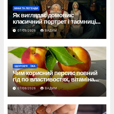
МІФИ ТА ЛЕГЕНДИ
Як виглядає домовик:
класичний портрет і таємниці
зовнішності
07/08/2026
ВАДИМ
ЗДОРОВ'Я
ЇЖА
Чим корисний персик: повний
гід по властивостях, вітамінах і
впливі на організм
07/08/2026
ВАДИМ