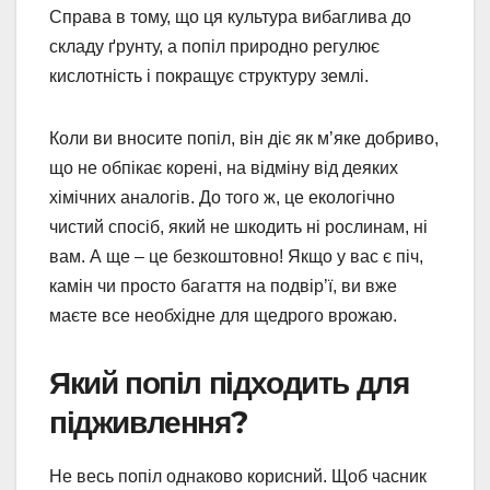
Справа в тому, що ця культура вибаглива до
складу ґрунту, а попіл природно регулює
кислотність і покращує структуру землі.
Коли ви вносите попіл, він діє як м’яке добриво,
що не обпікає корені, на відміну від деяких
хімічних аналогів. До того ж, це екологічно
чистий спосіб, який не шкодить ні рослинам, ні
вам. А ще – це безкоштовно! Якщо у вас є піч,
камін чи просто багаття на подвір’ї, ви вже
маєте все необхідне для щедрого врожаю.
Який попіл підходить для
підживлення?
Не весь попіл однаково корисний. Щоб часник