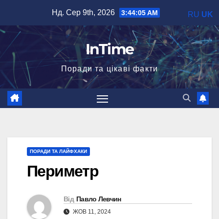
Перейти
Нд. Сер 9th, 2026
3:44:06 AM
RU
UK
до
вмісту
InTime
Поради та цікаві факти
ПОРАДИ ТА ЛАЙФХАКИ
Периметр
Від
Павло Левчин
ЖОВ 11, 2024