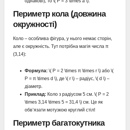
однакові), то \( P = 3 \times a \).
Периметр кола (довжина
окружності)
Коло – особлива фігура, у нього немає сторін,
але є окружність. Тут потрібна магія числа π
(3,14):
Формула:
\( P = 2 \times π \times r \) або \(
P = π \times d \), де \( r \) – радіус, \( d \) –
діаметр.
Приклад:
Коло з радіусом 5 см. \( P = 2
\times 3,14 \times 5 = 31,4 \) см. Це як
обв’язати мотузкою круглий стіл!
Периметр багатокутника