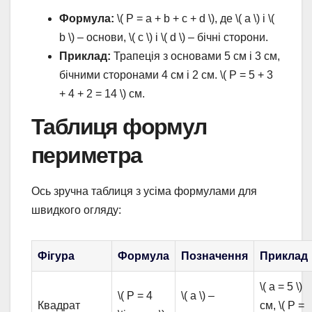
Формула:
\( P = a + b + c + d \), де \( a \) і \(
b \) – основи, \( c \) і \( d \) – бічні сторони.
Приклад:
Трапеція з основами 5 см і 3 см,
бічними сторонами 4 см і 2 см. \( P = 5 + 3
+ 4 + 2 = 14 \) см.
Таблиця формул
периметра
Ось зручна таблиця з усіма формулами для
швидкого огляду:
Фігура
Формула
Позначення
Приклад
\( a = 5 \)
\( P = 4
\( a \) –
Квадрат
см, \( P =