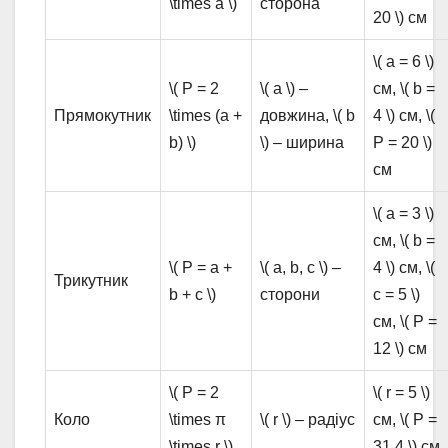
\times a \)
сторона
20 \) см
\( a = 6 \)
\( P = 2
\( a \) –
см, \( b =
Прямокутник
\times (a +
довжина, \( b
4 \) см, \(
b) \)
\) – ширина
P = 20 \)
см
\( a = 3 \)
см, \( b =
\( P = a +
\( a, b, c \) –
4 \) см, \(
Трикутник
b + c \)
сторони
c = 5 \)
см, \( P =
12 \) см
\( P = 2
\( r = 5 \)
Коло
\times π
\( r \) – радіус
см, \( P =
\times r \)
31,4 \) см