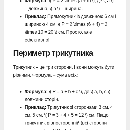
Формула:
\( P = 2 \times (a + b) \), де \( a \)
– довжина, \( b \) – ширина.
Приклад:
Прямокутник із довжиною 6 см і
шириною 4 см. \( P = 2 \times (6 + 4) = 2
\times 10 = 20 \) см. Просто, але
ефективно!
Периметр трикутника
Трикутник – це три сторони, і вони можуть бути
різними. Формула – сума всіх:
Формула:
\( P = a + b + c \), де \( a, b, c \) –
довжини сторін.
Приклад:
Трикутник зі сторонами 3 см, 4
см, 5 см. \( P = 3 + 4 + 5 = 12 \) см. Якщо
трикутник рівносторонній (всі сторони