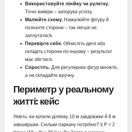
Використовуйте лінійку чи рулетку.
Точні виміри – запорука успіху.
Малюйте схему.
Намалюйте фігуру й
позначте сторони – так легше не
заплутатися.
Перевірте себе.
Обчисліть двічі або
складіть сторони по-іншому – результат
має збігтися.
Спростіть.
Для регулярних фігур множте,
а не складайте вручну.
Периметр у реальному
житті: кейс
Уявіть: ви купили ділянку 10 м завдовжки й 8 м
завширшки. Скільки паркану потрібно? \( P = 2