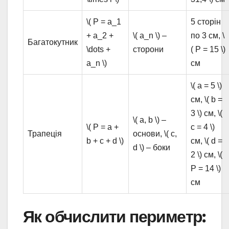
\( P = a_1
5 сторін
+ a_2 +
\( a_n \) –
по 3 см, \
Багатокутник
\dots +
сторони
( P = 15 \)
a_n \)
см
\( a = 5 \)
см, \( b =
3 \) см, \(
\( a, b \) –
\( P = a +
c = 4 \)
Трапеція
основи, \( c,
b + c + d \)
см, \( d =
d \) – боки
2 \) см, \(
P = 14 \)
см
Як обчислити периметр: