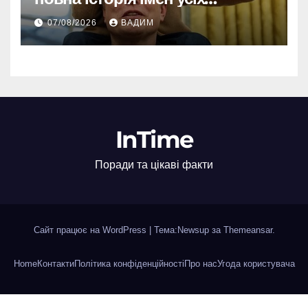
хлопчиків мільярдера
07/08/2026
ВАДИМ
InTime
Поради та цікаві факти
Сайт працює на WordPress
|
Тема:Newsup за
Themeansar
.
Home
Контакти
Політика конфіденційності
Про нас
Угода користувача