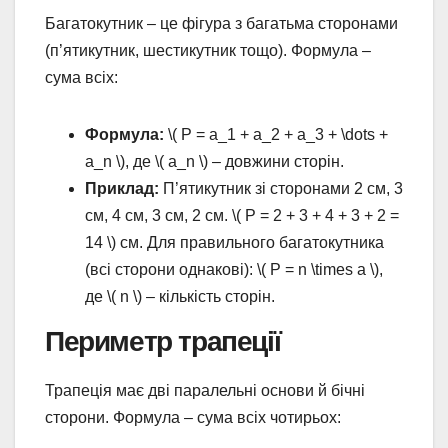
Багатокутник – це фігура з багатьма сторонами
(п’ятикутник, шестикутник тощо). Формула –
сума всіх:
Формула:
\( P = a_1 + a_2 + a_3 + \dots +
a_n \), де \( a_n \) – довжини сторін.
Приклад:
П’ятикутник зі сторонами 2 см, 3
см, 4 см, 3 см, 2 см. \( P = 2 + 3 + 4 + 3 + 2 =
14 \) см. Для правильного багатокутника
(всі сторони однакові): \( P = n \times a \),
де \( n \) – кількість сторін.
Периметр трапеції
Трапеція має дві паралельні основи й бічні
сторони. Формула – сума всіх чотирьох: