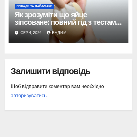
ПОРАДИ ТА ЛАЙФХАКИ
Як зрозуміти що яйце
зіпсоване: повний гід з тестами
та поясненнями
СЕР 4, 2026
ВАДИМ
Залишити відповідь
Щоб відправити коментар вам необхідно
авторизуватись
.