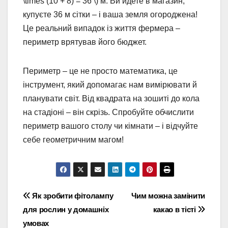
\times (10 + 8) = 36 \) м. Ви йдете в магазин,
купуєте 36 м сітки – і ваша земля огороджена!
Це реальний випадок із життя фермера –
периметр врятував його бюджет.
Периметр – це не просто математика, це
інструмент, який допомагає нам вимірювати й
планувати світ. Від квадрата на зошиті до кола
на стадіоні – він скрізь. Спробуйте обчислити
периметр вашого столу чи кімнати – і відчуйте
себе геометричним магом!
Навігація
Як зробити фітолампу
Чим можна замінити
для рослин у домашніх
какао в тісті
записів
умовах