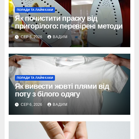
ПОРАДИ ТА ЛАЙФХАКИ
Як почистити праску від
пригорілого: перевірені методи
СЕР 6, 2026
ВАДИМ
ПОРАДИ ТА ЛАЙФХАКИ
Як вивести жовті плями від
поту з білого одягу
СЕР 6, 2026
ВАДИМ