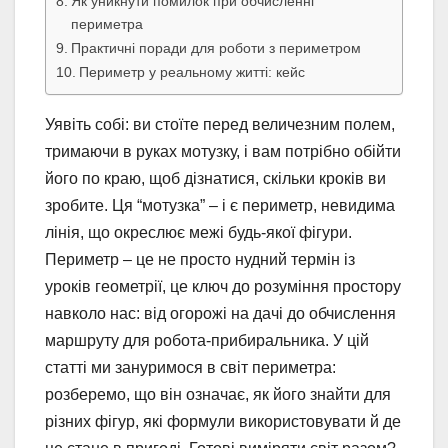
Як уникнути помилок при обчисленні
периметра
Практичні поради для роботи з периметром
Периметр у реальному житті: кейс
Уявіть собі: ви стоїте перед величезним полем,
тримаючи в руках мотузку, і вам потрібно обійти
його по краю, щоб дізнатися, скільки кроків ви
зробите. Ця “мотузка” – і є периметр, невидима
лінія, що окреслює межі будь-якої фігури.
Периметр – це не просто нудний термін із
уроків геометрії, це ключ до розуміння простору
навколо нас: від огорожі на дачі до обчислення
маршруту для робота-прибиральника. У цій
статті ми зануримося в світ периметра:
розберемо, що він означає, як його знайти для
різних фігур, які формули використовувати й де