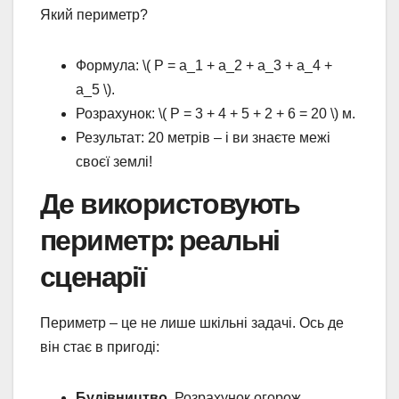
Який периметр?
Формула: \( P = a_1 + a_2 + a_3 + a_4 +
a_5 \).
Розрахунок: \( P = 3 + 4 + 5 + 2 + 6 = 20 \) м.
Результат: 20 метрів – і ви знаєте межі
своєї землі!
Де використовують
периметр: реальні
сценарії
Периметр – це не лише шкільні задачі. Ось де
він стає в пригоді:
Будівництво.
Розрахунок огорож,