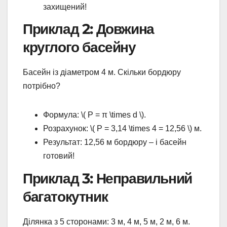
захищений!
Приклад 2: Довжина
круглого басейну
Басейн із діаметром 4 м. Скільки бордюру
потрібно?
Формула: \( P = π \times d \).
Розрахунок: \( P = 3,14 \times 4 = 12,56 \) м.
Результат: 12,56 м бордюру – і басейн
готовий!
Приклад 3: Неправильний
багатокутник
Ділянка з 5 сторонами: 3 м, 4 м, 5 м, 2 м, 6 м.