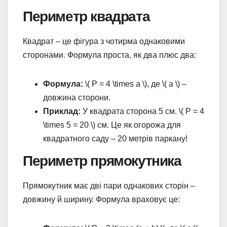
Периметр квадрата
Квадрат – це фігура з чотирма однаковими
сторонами. Формула проста, як два плюс два:
Формула:
\( P = 4 \times a \), де \( a \) –
довжина сторони.
Приклад:
У квадрата сторона 5 см. \( P = 4
\times 5 = 20 \) см. Це як огорожа для
квадратного саду – 20 метрів паркану!
Периметр прямокутника
Прямокутник має дві пари однакових сторін –
довжину й ширину. Формула враховує це: