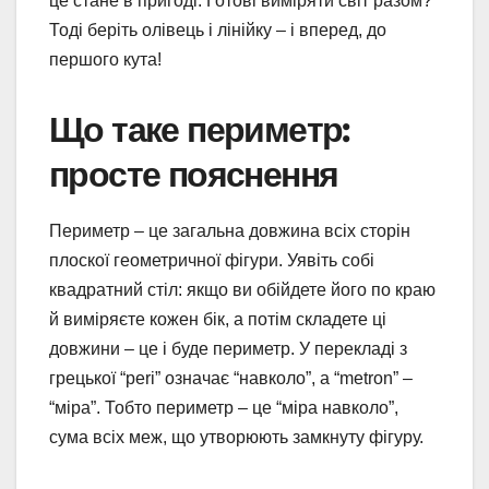
це стане в пригоді. Готові виміряти світ разом?
Тоді беріть олівець і лінійку – і вперед, до
першого кута!
Що таке периметр:
просте пояснення
Периметр – це загальна довжина всіх сторін
плоскої геометричної фігури. Уявіть собі
квадратний стіл: якщо ви обійдете його по краю
й виміряєте кожен бік, а потім складете ці
довжини – це і буде периметр. У перекладі з
грецької “peri” означає “навколо”, а “metron” –
“міра”. Тобто периметр – це “міра навколо”,
сума всіх меж, що утворюють замкнуту фігуру.