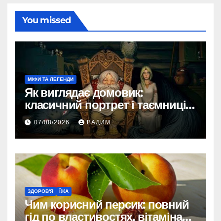
You missed
МІФИ ТА ЛЕГЕНДИ
Як виглядає домовик:
класичний портрет і таємниці
зовнішності
07/08/2026
ВАДИМ
ЗДОРОВ'Я
ЇЖА
Чим корисний персик: повний
гід по властивостях, вітамінах і